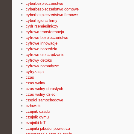
cyberbezpieczenstwo
cyberbezpieczeństwo domowe
cyberbezpieczeństwo firmowe
cyberhigiena firmy
cydr rzemieślniczy
cyfrowa transformacja
cyfrowe bezpieczeństwo
cyfrowe innowacje
cyfrowe narzędzia
cyfrowe oszczędzanie
cyfrowy detoks
cyfrowy nomadyzm
cyfryzacja
czas
czas wolny
czas wolny dorosłych
czas wolny dzieci
części samochodowe
człowiek
czujnik czadu
czujnik dymu
czujniki IoT
czujniki jakości powietrza