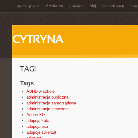
Archiwum
Maj
Strona główna
Chłodno
Poniedziałek
Spis
CYTRYNA
TAGI
Tags
ADHD w szkole
administracja publiczna
administracja samorządowa
administracja serwerami
Adobe XD
adopcja kota
adopcja psa
adopcje zwierząt