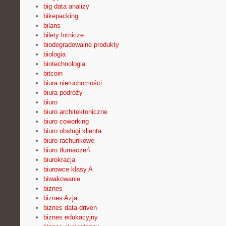
big data analizy
bikepacking
bilans
bilety lotnicze
biodegradowalne produkty
biologia
biotechnologia
bitcoin
biura nieruchomości
biura podróży
biuro
biuro architektoniczne
biuro coworking
biuro obsługi klienta
biuro rachunkowe
biuro tłumaczeń
biurokracja
biurowce klasy A
biwakowanie
biznes
biznes Azja
biznes data-driven
biznes edukacyjny