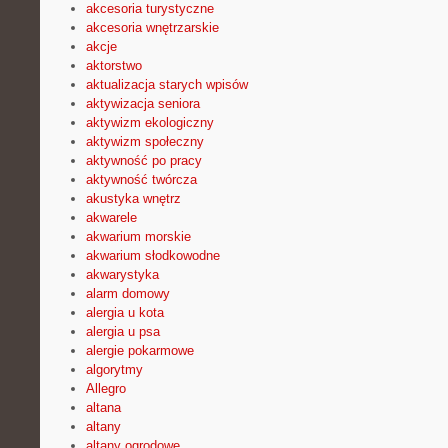
akcesoria turystyczne
akcesoria wnętrzarskie
akcje
aktorstwo
aktualizacja starych wpisów
aktywizacja seniora
aktywizm ekologiczny
aktywizm społeczny
aktywność po pracy
aktywność twórcza
akustyka wnętrz
akwarele
akwarium morskie
akwarium słodkowodne
akwarystyka
alarm domowy
alergia u kota
alergia u psa
alergie pokarmowe
algorytmy
Allegro
altana
altany
altany ogrodowe