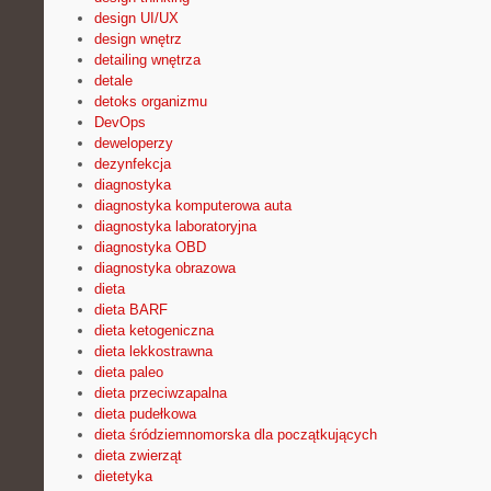
design UI/UX
design wnętrz
detailing wnętrza
detale
detoks organizmu
DevOps
deweloperzy
dezynfekcja
diagnostyka
diagnostyka komputerowa auta
diagnostyka laboratoryjna
diagnostyka OBD
diagnostyka obrazowa
dieta
dieta BARF
dieta ketogeniczna
dieta lekkostrawna
dieta paleo
dieta przeciwzapalna
dieta pudełkowa
dieta śródziemnomorska dla początkujących
dieta zwierząt
dietetyka