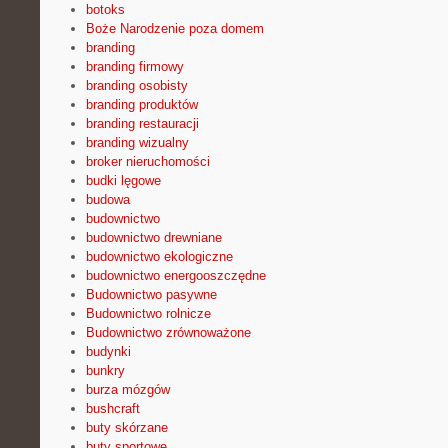
botoks
Boże Narodzenie poza domem
branding
branding firmowy
branding osobisty
branding produktów
branding restauracji
branding wizualny
broker nieruchomości
budki lęgowe
budowa
budownictwo
budownictwo drewniane
budownictwo ekologiczne
budownictwo energooszczędne
Budownictwo pasywne
Budownictwo rolnicze
Budownictwo zrównoważone
budynki
bunkry
burza mózgów
bushcraft
buty skórzane
buty sportowe