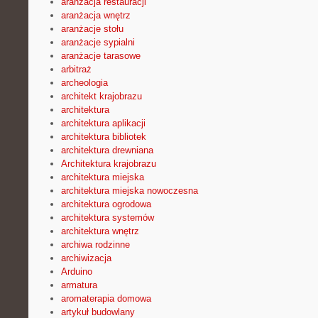
aranżacja restauracji
aranżacja wnętrz
aranżacje stołu
aranżacje sypialni
aranżacje tarasowe
arbitraż
archeologia
architekt krajobrazu
architektura
architektura aplikacji
architektura bibliotek
architektura drewniana
Architektura krajobrazu
architektura miejska
architektura miejska nowoczesna
architektura ogrodowa
architektura systemów
architektura wnętrz
archiwa rodzinne
archiwizacja
Arduino
armatura
aromaterapia domowa
artykuł budowlany