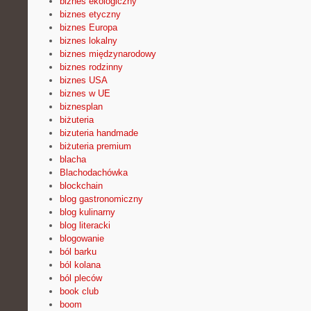
biznes ekologiczny
biznes etyczny
biznes Europa
biznes lokalny
biznes międzynarodowy
biznes rodzinny
biznes USA
biznes w UE
biznesplan
biżuteria
bizuteria handmade
biżuteria premium
blacha
Blachodachówka
blockchain
blog gastronomiczny
blog kulinarny
blog literacki
blogowanie
ból barku
ból kolana
ból pleców
book club
boom