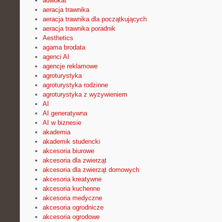
adwokat
aeracja trawnika
aeracja trawnika dla początkujących
aeracja trawnika poradnik
Aesthetics
agama brodata
agenci AI
agencje reklamowe
agroturystyka
agroturystyka rodzinne
agroturystyka z wyżywieniem
AI
AI generatywna
AI w biznesie
akademia
akademik studencki
akcesoria biurowe
akcesoria dla zwierząt
akcesoria dla zwierząt domowych
akcesoria kreatywne
akcesoria kuchenne
akcesoria medyczne
akcesoria ogrodnicze
akcesoria ogrodowe