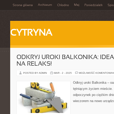
Archiwum
Maj
Strona główna
Chłodno
Poniedziałek
Spis
CYTRYNA
ODKRYJ UROKI BALKONIKA: IDEA
NA RELAKS!
POSTED BY ADMIN
MAR - 2 - 2025
MOŻLIWOŚĆ KOMENTOWAN
Odkryj uroki Balkonika – oa
tętniącym życiem mieście. 
odpoczynek po ciężkim dni
wieczorem na nowo urządz