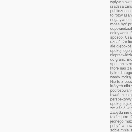
wpływ slow t
rzadsza zmia
publicznego 
to rozwiązan
negatywne s
może być pr
odpowiedzia
odkrywaniu ś
sposób. Cza
uznać, że li
ale głęboko
spokojnego p
nieprzewidzi
do granic mo
spontaniczn
które nas za
tylko dlateg
wtedy rodzą 
Nie te z obo
których nikt
podróżowani
trwać miesią
perspektywy
spokojniejszy
zmieścić w n
Zabytki nie 
także jutro
jednego muze
pobyć w now
sobie mniej