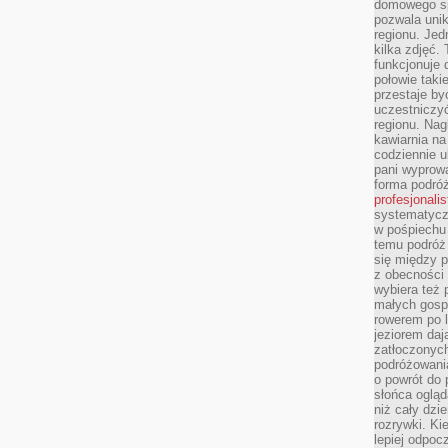
domowego sp
pozwala uni
regionu. Jed
kilka zdjęć.
funkcjonuje
połowie taki
przestaje by
uczestniczy
regionu. Nag
kawiarnia na
codziennie u
pani wyprowa
forma podróż
profesjonali
systematyczn
w pośpiechu
temu podróż 
się między p
z obecności 
wybiera też 
małych gosp
rowerem po 
jeziorem daj
zatłoczonyc
podróżowania
o powrót do
słońca ogląd
niż cały dz
rozrywki. Ki
lepiej odpoc