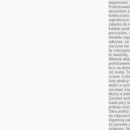
wspomnień.
Podróżowanie
wszystkim z 
konieczności
najkrótszym 
zabytku do dr
kolejne punk
poczuciem, ż
niewiele zap
odkrywa, że
zaczyna się 
by zrezygnow
to uważniej, 
Właśnie dlat
podróżowania
lecz na dośw
niż moda. To
czasie. Czło
listę atrakc
wejść w ryt
nocować każ
dłużej w jed
Zamiast wyłą
siada przy s
próbuje zroz
Taka podróż
na zdjęciach
Ogromną zale
że pozwala 
szlakiem. Na