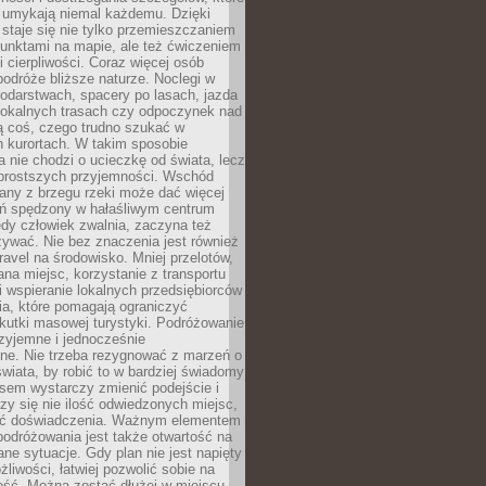
 umykają niemal każdemu. Dzięki
staje się nie tylko przemieszczaniem
unktami na mapie, ale też ćwiczeniem
i cierpliwości. Coraz więcej osób
podróże bliższe naturze. Noclegi w
odarstwach, spacery po lasach, jazda
lokalnych trasach czy odpoczynek nad
ą coś, czego trudno szukać w
h kurortach. W takim sposobie
 nie chodzi o ucieczkę od świata, lecz
 prostszych przyjemności. Wschód
any z brzegu rzeki może dać więcej
ień spędzony w hałaśliwym centrum
edy człowiek zwalnia, zaczyna też
zywać. Nie bez znaczenia jest również
ravel na środowisko. Mniej przelotów,
na miejsc, korzystanie z transportu
i wspieranie lokalnych przedsiębiorców
ia, które pomagają ograniczyć
kutki masowej turystyki. Podróżowanie
zyjemne i jednocześnie
lne. Nie trzeba rezygnować z marzeń o
wiata, by robić to w bardziej świadomy
sem wystarczy zmienić podejście i
czy się nie ilość odwiedzonych miejsc,
ść doświadczenia. Ważnym elementem
odróżowania jest także otwartość na
ane sytuacje. Gdy plan nie jest napięty
żliwości, łatwiej pozwolić sobie na
ość. Można zostać dłużej w miejscu,