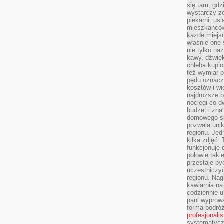
się tam, gdz
wystarczy ze
piekarni, us
mieszkańców
każde miejsc
właśnie one 
nie tylko na
kawy, dźwię
chleba kupio
też wymiar p
pędu oznacza
kosztów i wi
najdroższe b
noclegi co d
budżet i zna
domowego sp
pozwala uni
regionu. Jed
kilka zdjęć.
funkcjonuje
połowie taki
przestaje by
uczestniczy
regionu. Nag
kawiarnia na
codziennie u
pani wyprowa
forma podróż
profesjonali
systematyczn