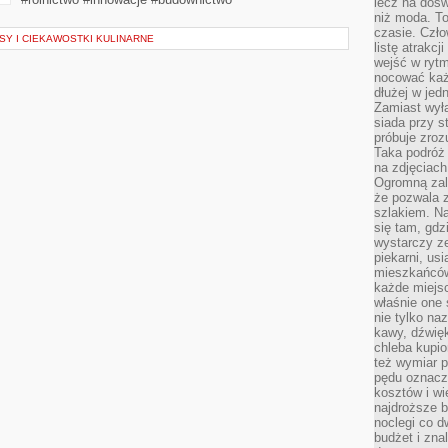
lecz na dośw
niż moda. To
czasie. Czło
Y I CIEKAWOSTKI KULINARNE
listę atrakc
wejść w ryt
nocować każ
dłużej w jed
Zamiast wyłą
siada przy s
próbuje zroz
Taka podróż
na zdjęciach
Ogromną zale
że pozwala 
szlakiem. Na
się tam, gdz
wystarczy ze
piekarni, us
mieszkańców
każde miejsc
właśnie one 
nie tylko na
kawy, dźwię
chleba kupio
też wymiar p
pędu oznacza
kosztów i wi
najdroższe b
noclegi co d
budżet i zna