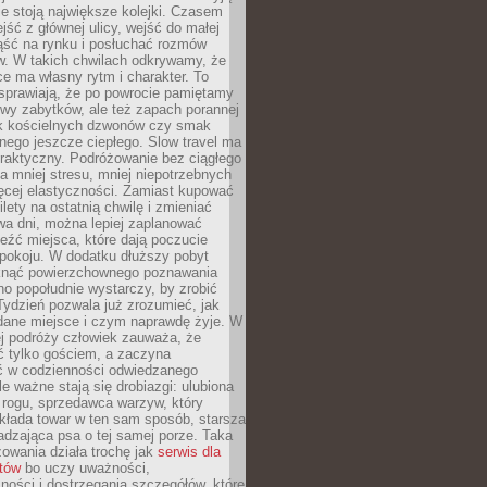
ie stoją największe kolejki. Czasem
jść z głównej ulicy, wejść do małej
iąść na rynku i posłuchać rozmów
. W takich chwilach odkrywamy, że
e ma własny rytm i charakter. To
sprawiają, że po powrocie pamiętamy
zwy zabytków, ale też zapach porannej
k kościelnych dzwonów czy smak
nego jeszcze ciepłego. Slow travel ma
raktyczny. Podróżowanie bez ciągłego
 mniej stresu, mniej niepotrzebnych
ęcej elastyczności. Zamiast kupować
ilety na ostatnią chwilę i zmieniać
wa dni, można lepiej zaplanować
leźć miejsca, które dają poczucie
okoju. W dodatku dłuższy pobyt
knąć powierzchownego poznawania
no popołudnie wystarczy, by zrobić
 Tydzień pozwala już zrozumieć, jak
 dane miejsce i czym naprawdę żyje. W
ej podróży człowiek zauważa, że
ć tylko gościem, a zaczyna
ć w codzienności odwiedzanego
le ważne stają się drobiazgi: ulubiona
 rogu, sprzedawca warzyw, który
kłada towar w ten sam sposób, starsza
dzająca psa o tej samej porze. Taka
owania działa trochę jak
serwis dla
stów
bo uczy uważności,
ości i dostrzegania szczegółów, które