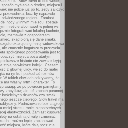
iadczeniu. Slow travel to coś więcej
 sposób myślenia o drodze, miejscu i
wiek nie jedzie już po to, żeby zaliczyć
ji z przewodnika, lecz by naprawdę
m odwiedzanego regionu. Zamiast
dej nocy w innym miejscu, zostaje
nym mieście albo nawet w jednej wsi.
cznie fotografować lokalną kuchnię,
tole, rozmawia z gospodarzami i
umieć, skąd biorą się dane smaki.
 często okazuje się mniej widowiskowa
, ale znacznie bogatsza w przeżycia.
tą spokojnego podróżowania jest to,
zobaczyć miejsca poza utartym
jciekawsze historie nie zawsze kryją
ie stoją największe kolejki. Czasem
jść z głównej ulicy, wejść do małej
iąść na rynku i posłuchać rozmów
. W takich chwilach odkrywamy, że
e ma własny rytm i charakter. To
sprawiają, że po powrocie pamiętamy
zwy zabytków, ale też zapach porannej
k kościelnych dzwonów czy smak
nego jeszcze ciepłego. Slow travel ma
raktyczny. Podróżowanie bez ciągłego
 mniej stresu, mniej niepotrzebnych
ęcej elastyczności. Zamiast kupować
ilety na ostatnią chwilę i zmieniać
wa dni, można lepiej zaplanować
leźć miejsca, które dają poczucie