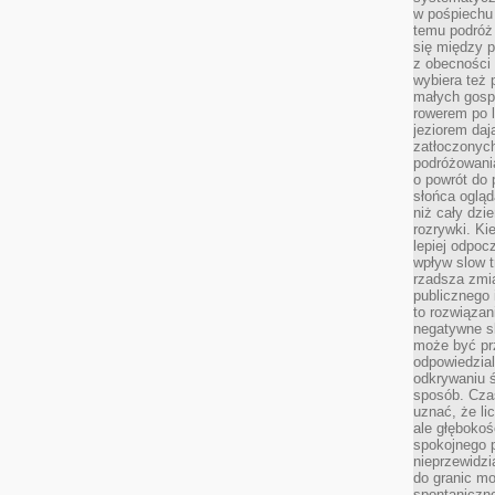
w pośpiechu
temu podróż 
się między p
z obecności 
wybiera też 
małych gosp
rowerem po 
jeziorem daj
zatłoczonyc
podróżowania
o powrót do
słońca ogląd
niż cały dz
rozrywki. Ki
lepiej odpoc
wpływ slow t
rzadsza zmia
publicznego 
to rozwiązan
negatywne s
może być pr
odpowiedzia
odkrywaniu ś
sposób. Cza
uznać, że li
ale głęboko
spokojnego p
nieprzewidzi
do granic mo
spontaniczn