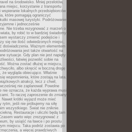
ravel na środowisko. Mniej przelotów,
na miejsc, korzystanie z transportu
i wspieranie lokalnych przedsiębiorców
ia, które pomagają ograniczyć
kutki masowej turystyki. Podróżowanie
zyjemne i jednocześnie
lne. Nie trzeba rezygnować z marzeń o
wiata, by robić to w bardziej świadomy
sem wystarczy zmienić podejście i
czy się nie ilość odwiedzonych miejsc,
ść doświadczenia. Ważnym elementem
odróżowania jest także otwartość na
ane sytuacje. Gdy plan nie jest napięty
żliwości, łatwiej pozwolić sobie na
ość. Można zostać dłużej w miejscu,
chwyciło, albo skręcić w boczną drogę
o, że wygląda obiecująco. Właśnie
się wspomnienia, które zostają na lata.
wiązkowych atrakcji, lecz z chwil,
 wcześniej nie zaplanował. Powolne
e nie oznacza, że każda wyprawa musi
cami. To raczej zaproszenie do zmiany
. Nawet krótki wyjazd może mieć
 rytm, jeśli nie próbujemy na siłę
im wszystkiego. Świat nie zniknie.
uciekną. Restauracje i uliczki będą tam
. Czasem warto więc zrezygnować z
um, by usiąść na ławce i po prostu
ym miejscu. Taka podróż zostawia po
 zmęczenia, a więcej prawdziwych