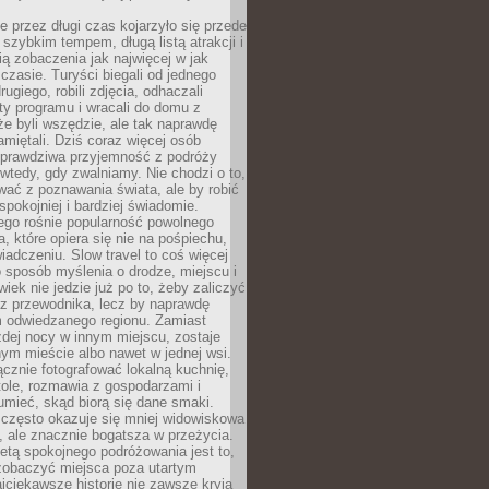
 przez długi czas kojarzyło się przede
szybkim tempem, długą listą atrakcji i
ą zobaczenia jak najwięcej w jak
czasie. Turyści biegali od jednego
ugiego, robili zdjęcia, odhaczali
ty programu i wracali do domu z
e byli wszędzie, ale tak naprawdę
amiętali. Dziś coraz więcej osób
 prawdziwa przyjemność z podróży
wtedy, gdy zwalniamy. Nie chodzi o to,
ać z poznawania świata, ale by robić
spokojniej i bardziej świadomie.
ego rośnie popularność powolnego
, które opiera się nie na pośpiechu,
iadczeniu. Slow travel to coś więcej
 sposób myślenia o drodze, miejscu i
wiek nie jedzie już po to, żeby zaliczyć
ji z przewodnika, lecz by naprawdę
m odwiedzanego regionu. Zamiast
dej nocy w innym miejscu, zostaje
nym mieście albo nawet w jednej wsi.
cznie fotografować lokalną kuchnię,
tole, rozmawia z gospodarzami i
umieć, skąd biorą się dane smaki.
 często okazuje się mniej widowiskowa
, ale znacznie bogatsza w przeżycia.
tą spokojnego podróżowania jest to,
zobaczyć miejsca poza utartym
jciekawsze historie nie zawsze kryją