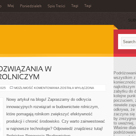
Maj
Tagi
Tagi
o
Poniedziałek
Spis Treści
SUB
OZWIĄZANIA W
Podróżowanie
ROLNICZYM
wszystkim z 
konieczności
najkrótszym 
INNOWACYJNE
2025
MOŻLIWOŚĆ KOMENTOWANIA
ZOSTAŁA WYŁĄCZONA
zabytku do dr
ROZWIĄZANIA
W
kolejne punk
BUDOWNICTWIE
Nowy artykuł na blogu! Zapraszamy do odkrycia
poczuciem, ż
ROLNICZYM
niewiele zap
innowacyjnych rozwiązań w budownictwie rolniczym,
odkrywa, że
które pomagają rolnikom zwiększyć efektywność
zaczyna się 
by zrezygnow
produkcji i chronić środowisko. Czy warto zainwestować
to uważniej, 
Właśnie dlat
w najnowsze technologie? Odpowiedź znajdziesz tutaj!
podróżowania
#rolnictwo #innowacje #budownictwo