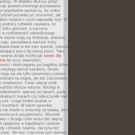
okoju. W dodatku dłuższy pobyt
knąć powierzchownego poznawania
no popołudnie wystarczy, by zrobić
 Tydzień pozwala już zrozumieć, jak
 dane miejsce i czym naprawdę żyje. W
ej podróży człowiek zauważa, że
ć tylko gościem, a zaczyna
ć w codzienności odwiedzanego
le ważne stają się drobiazgi: ulubiona
 rogu, sprzedawca warzyw, który
kłada towar w ten sam sposób, starsza
dzająca psa o tej samej porze. Taka
owania działa trochę jak
serwis dla
stów
bo uczy uważności,
ości i dostrzegania szczegółów, które
 umykają niemal każdemu. Dzięki
staje się nie tylko przemieszczaniem
unktami na mapie, ale też ćwiczeniem
i cierpliwości. Coraz więcej osób
podróże bliższe naturze. Noclegi w
odarstwach, spacery po lasach, jazda
lokalnych trasach czy odpoczynek nad
ą coś, czego trudno szukać w
h kurortach. W takim sposobie
 nie chodzi o ucieczkę od świata, lecz
 prostszych przyjemności. Wschód
any z brzegu rzeki może dać więcej
ień spędzony w hałaśliwym centrum
edy człowiek zwalnia, zaczyna też
zywać. Nie bez znaczenia jest również