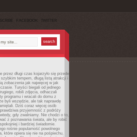
SCRIBE
FACEBOOK
TWITTER
 przez długi czas kojarzyło się przede
szybkim tempem, długą listą atrakcji i
ą zobaczenia jak najwięcej w jak
czasie. Turyści biegali od jednego
ugiego, robili zdjęcia, odhaczali
ty programu i wracali do domu z
e byli wszędzie, ale tak naprawdę
amiętali. Dziś coraz więcej osób
 prawdziwa przyjemność z podróży
wtedy, gdy zwalniamy. Nie chodzi o to,
ać z poznawania świata, ale by robić
spokojniej i bardziej świadomie.
ego rośnie popularność powolnego
, które opiera się nie na pośpiechu,