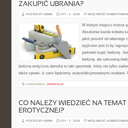
ZAKUPIĆ UBRANIA?
POSTED BY ADMIN
STY - 2 - 2026
MOŻLIWOŚĆ KOMENTOWAN
W którym miejscu można spo
Absolutnie każda kobieta lu
jakiś prezent od własnego 
wyjściem jest to by najzwyc
partnerki kupić bieliznę. J
bieliznę, ale seksowną biel
bielizna erotyczna damska to taki upominek, który nie tylko zado
także sprawi, iż sami będziemy usatysfakcjonowanymi osobami. 
CATEGORIES:
JAKWYSLAC
CO NALEŻY WIEDZIEĆ NA TEMAT 
EROTYCZNEJ?
POSTED BY ADMIN
STY - 2 - 2026
MOŻLIWOŚĆ KOMENTOWAN