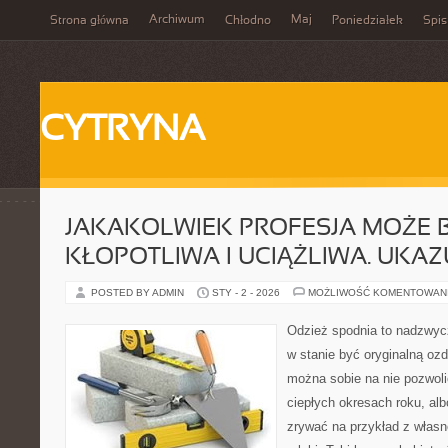
Archiwum
Maj
Strona główna
Chłodno
Poniedziałek
Spis
CYTRYNA
JAKAKOLWIEK PROFESJA MOŻE 
KŁOPOTLIWA I UCIĄŻLIWA. UKAZ
POSTED BY ADMIN
STY - 2 - 2026
MOŻLIWOŚĆ KOMENTOWAN
Odzież spodnia to nadzwyc
w stanie być oryginalną oz
można sobie na nie pozwoli
ciepłych okresach roku, al
zrywać na przykład z własn