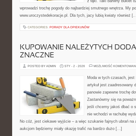
z łąki. Taki barwny bukiet
wprowadzi trochę pogody do najbardziej smutnego wnętrza. My p
www.uroczystedekoracje.pl. Dla tych, jacy lubią kwiaty również [
CATEGORIES:
PORADY DLA OPIEKUNÓW
KUPOWANIE NALEŻYTYCH DOD
ZNACZNE
POSTED BY ADMIN
STY - 2 - 2026
MOŻLIWOŚĆ KOMENTOWAN
Moda w tych czasach, jest
artykuł jest zaadresowany d
panowie zapewne trochę dow
Zastanówmy się na poważni
jeśli chcemy jakoś dbać o s
nie wchodzi w rachubę wyda
No cóż, jest ciekawe wyjście – a więc szukanie fajnych ubrań na 
aukcjom będziemy miały okazję trafić na bardzo dużo […]