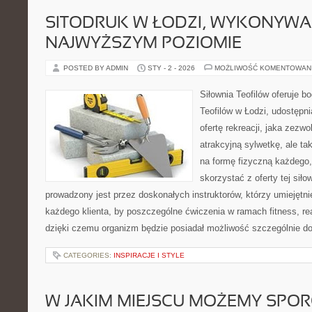
SITODRUK W ŁODZI, WYKONYWA
NAJWYŻSZYM POZIOMIE
POSTED BY ADMIN
STY - 2 - 2026
MOŻLIWOŚĆ KOMENTOWAN
Siłownia Teofilów oferuje b
Teofilów w Łodzi, udostępn
ofertę rekreacji, jaka zezw
atrakcyjną sylwetkę, ale ta
na formę fizyczną każdego,
skorzystać z oferty tej siło
prowadzony jest przez doskonałych instruktorów, którzy umiejętni
każdego klienta, by poszczególne ćwiczenia w ramach fitness, re
dzięki czemu organizm będzie posiadał możliwość szczególnie d
CATEGORIES:
INSPIRACJE I STYLE
W JAKIM MIEJSCU MOŻEMY SPOR