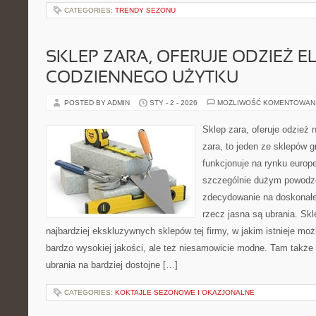
CATEGORIES:
TRENDY SEZONU
SKLEP ZARA, OFERUJE ODZIEŻ E
CODZIENNEGO UŻYTKU
POSTED BY ADMIN
STY - 2 - 2026
MOŻLIWOŚĆ KOMENTOWAN
Sklep zara, oferuje odzież 
zara, to jeden ze sklepów g
funkcjonuje na rynku europ
szczególnie dużym powodze
zdecydowanie na doskonałej
rzecz jasna są ubrania. Skl
najbardziej ekskluzywnych sklepów tej firmy, w jakim istnieje mo
bardzo wysokiej jakości, ale też niesamowicie modne. Tam także 
ubrania na bardziej dostojne […]
CATEGORIES:
KOKTAJLE SEZONOWE I OKAZJONALNE