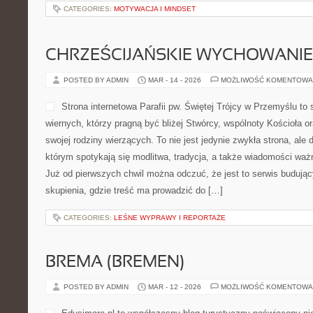
przestrzeni, może od razu poczuć, że jest to projekt tworzony z [
CATEGORIES:
MOTYWACJA I MINDSET
CHRZEŚCIJAŃSKIE WYCHOWANIE 
POSTED BY ADMIN
MAR - 14 - 2026
MOŻLIWOŚĆ KOMENTOWA
Strona internetowa Parafii 
Przemyślu to serwis stworz
którzy pragną być bliżej St
oraz codziennych spraw swo
nie jest jedynie zwykła st
w którym spotykają się modl
wiadomości ważne dla lokalnej społeczności. Już od pierwszych 
to serwis budujący atmosferę ciszy i skupienia, gdzie treść ma p
CATEGORIES:
LEŚNE WYPRAWY I REPORTAŻE