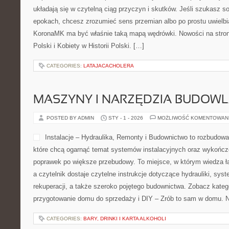
procesy przemysłowe bez zb
jednocześnie doceniają konkret. Zobacz koniecznie Bezpieczeństw
Przemysł Motoryzacyjny (Pojazdy ciężkie). W centrum zaintereso
system wytwarzania oraz agregaty, które robią ciężki kawałek za
CATEGORIES:
ROWER W SZKOLE I EDUKACJI DZIECI
PIELĘGNACJA I BEZPIECZEŃSTW
POSTED BY ADMIN
MAR - 6 - 2026
MOŻLIWOŚĆ KOMENTOWAN
Przedszkole76 to praktyczn
którym temat pociechy prze
codziennym rytmem domu. T
to, by wyjaśniać dylematy 
które narastają od pierwsz
po lata dzieciństwa. Zobacz
Sen dziecka. W centrum są Maluchy oraz Rodzice, czyli duet, któ
dnia. Przedszkole76 pokazuje, że opieka nie jest jedną instrukcją,