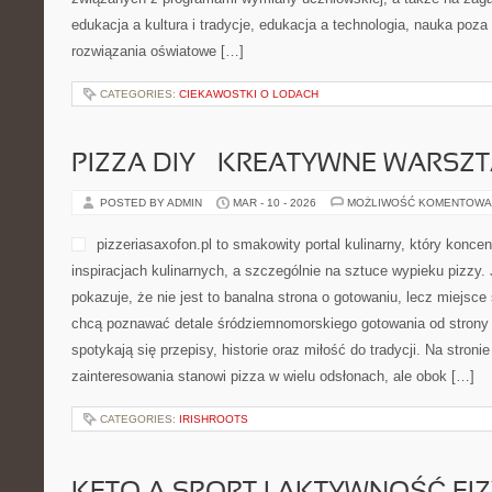
najnowsze kierunki w modzi
Na stronie można znaleźć liczne artykuły, które dotyczą świata ubi
starają się przedstawiać estetykę ubioru w sposób przystępny. D
łatwiej […]
CATEGORIES:
ISLAM
NAUCZYCIEL W RÓŻNYCH ZAKĄ
POSTED BY ADMIN
MAR - 10 - 2026
MOŻLIWOŚĆ KOMENTOWA
szkolakamionka.pl to inspir
edukacji międzynarodowej, 
może być przestrzenią odkr
w którym informacje o nauc
perspektywie, lecz prowadz
sposoby kształcenia obecne
skupia się na tematach związanych z programami wymiany ucznio
zagadnieniach takich jak edukacja a kultura i tradycje, edukacja 