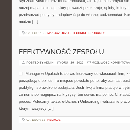
OCEANOGRAFIA
POSTED BY ADMIN
GRU - 28 - 2025
MOŻLIWOŚĆ KOMENTOWA
Laboratorium Możliwości to
rozwój kompetencji i posze
traktowane jak droga – spo
jednocześnie pełen ciekawo
pomaga uczyć się skuteczn
tworzyć własny styl pracy 
„Laboratorium” nie jest tu przypadkowa: sugeruje podejście oparte
pustych hasłach. Laboratorium Możliwości zachęca do tego, by ro
można projektować – bez […]
CATEGORIES:
ZWIĄZKI LGBTQ+
PRACA KURIERA ROWEROWEGO