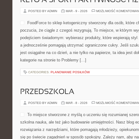
szkołą, międzynarodowe rozwiązania oświatowe […]
CATEGORIES:
CIEKAWOSTKI O LODACH
PIZZA DIY – KREATYWNE WARSZ
POSTED BY ADMIN
MAR - 10 - 2026
MOŻLIWOŚĆ KOMENTOWA
pizzeriasaxofon.pl to smakow
koncentruje się na włoskich
szczególnie na sztuce wyp
charakter strony pokazuje, ż
o gotowaniu, lecz miejsce s
chcą poznawać detale śród
od strony smakowej. To witryna, gdzie spotykają się przepisy, hist
Na stronie widać wyraźnie, że centrum zainteresowania stanowi pi
obok […]
CATEGORIES:
IRISHROOTS