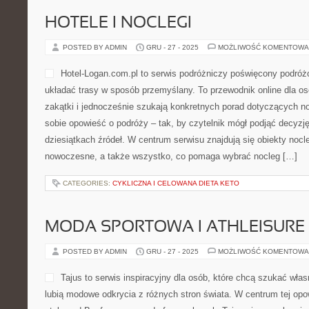
poczuć się spokojniej. Kategorie na stronie to Technologia Ślubna 
[…]
CATEGORIES:
LOTNICTWO WOJSKOWE
SKŁADNIKI PERFUM
POSTED BY ADMIN
GRU - 30 - 2025
MOŻLIWOŚĆ KOMENTOWA
Witaj w miejscu, w którym 
się czymś więcej niż tylko
strona stworzona dla osób,
rozumieć różnice między t
wiedzieć, co naprawdę kryje
Znajdziesz tu opinie, próby
wód perfumowanych, a także szerokiego świata pielęgnacji. Zobac
Zapachy do domu – świece, dyfuzory, woski. Ta przestrzeń powsta
CATEGORIES:
ROLA DIETY W REHABILITACJI