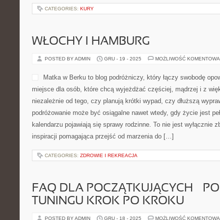
mapa inspiracji, który prowa
kolory i detale tak, by czytelnik mógł przetwarzać pomysły i adap
codzienności. Koniecznie zobacz: Kolory w modzie […]
CATEGORIES:
MAKIJAŻ OCZU – TECHNIKI I PRODUKTY
EFEKTYWNOŚĆ ZESPOŁU
POSTED BY ADMIN
GRU - 26 - 2025
MOŻLIWOŚĆ KOMENTOWA
Manager w Opałach to serwi
firm, kierowników oraz tych
To miejsce powstało po to,
dostarczać praktykę i spraw
Twoja firma pracuje w trybi
że non stop reagujesz na k
Ci złapać oddech i przekuć bałagan w proces. Polecamy także: e-
wdrażanie pracowników. W świecie, w którym wszyscy […]
CATEGORIES:
RELACJE