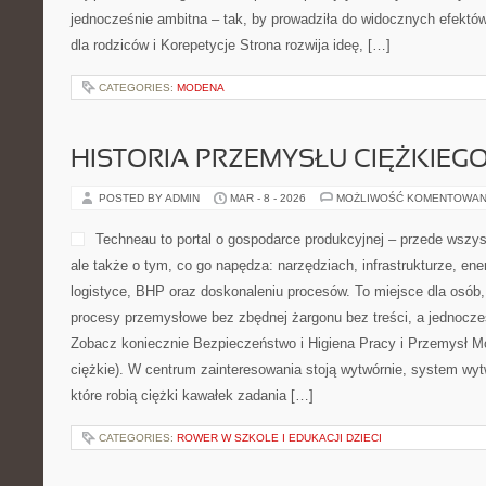
KETO A SPORT I AKTYWNOŚĆ FI
POSTED BY ADMIN
MAR - 9 - 2026
MOŻLIWOŚĆ KOMENTOWAN
FoodForce to sklep ketogen
które chcą jeść ketogeniczn
czegoś rezygnują. To miej
spotykają się z podejście
produkty, które wspierają st
tłuszczach, a jednocześni
ograniczone cukry. Jeśli szukasz przestrzeni, gdzie keto jest osią
tylko na papierze, ta idea jest dokładnie o tym. Nowe kategorie n
CATEGORIES:
PLANOWANIE POSIŁKÓW
PRZEDSZKOLA
POSTED BY ADMIN
MAR - 8 - 2026
MOŻLIWOŚĆ KOMENTOWAN