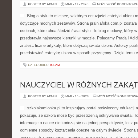
pokazuje, że dobrze dobra
czymś znacznie więcej niż 
serwis stworzone dla osób,
oryginalne prezenty na różn
Już od pierwszego kontaktu widać, że motywem przewodnim jest t
przekonanie, że elegancja nie musi oznaczać przesady, lecz moż
dopasowaniu, […]
CATEGORIES:
RESTAURACJE Z HISTORIĄ I TRADYCJĄ
MONCLER
POSTED BY ADMIN
MAR - 11 - 2026
MOŻLIWOŚĆ KOMENTOWA
Blog o stylu to miejsce, w 
ubioru mogą znaleźć wska
zestawów. Strona pralniafo
z myślą o osobach, które ch
blog modowy, który w przy