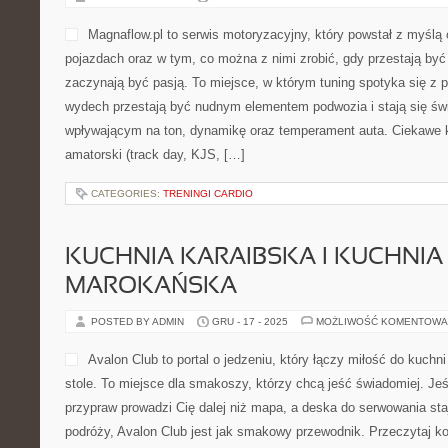
PIELĘGNACJA SKÓRY WRAŻLIWEJ 
WYPEŁNIACZE
POSTED BY ADMIN
GRU - 21 - 2025
MOŻLIWOŚĆ KOMENTOWA
Gdańska Klinika Urody to p
dermoestetyka spotyka się 
Strona kliniki została pom
osób, które chcą lepiej zro
podejmować dobrze przemy
procedur. To nie jest tylko 
mapa możliwości, dzięki której łatwiej dopasować zabiegi do ocze
Blizny i rozstępy i Porady ekspertów. W świecie, w którym skóra
CATEGORIES:
EQUI VERSO
CURLING I NISZOWE SPORTY LOD