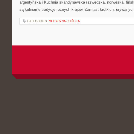
I PIŁKA NOŻNA HALOWA
POSTED BY ADMIN
GRU - 21 - 2025
MOŻLIWOŚĆ KOMENTOWA
DAPTORUN to magazyn onli
niezawodowemu, mniej zna
radości rywalizacji. To miej
aktywność spotyka się z ch
proste ćwiczenia potrafią za
Strona powstaje z myślą o t
osiedlowe hale, regionalne rozgrywki i ambicję w sercu, zamiast t
Polecamy: Sporty e-sportowe (gaming) i Skoki narciarskie. W 
się człowiek – amator […]
CATEGORIES:
ŚNIADANIA Z CAŁEGO ŚWIATA
INNE TEMATY I PYRZYCE
POSTED BY ADMIN
GRU - 20 - 2025
MOŻLIWOŚĆ KOMENTOWA