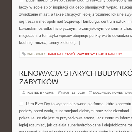
BREMA (BREMEN)
POSTED BY ADMIN
MAR - 12 - 2026
MOŻLIWOŚĆ KOMENTOWA
Edusimare.pl to współczesn
poświęcony niemieckim regi
zbiór inspiracji dla osób p
szukających inspiracji na z
chcących lepiej zrozumieć 
pojawiają się treści o metro
Hamburgu, centrum sztuki i mody, saksońskiej perle, bawarskim 
przemysłowym centrum z charakterem i wielu innych miejscach, 
punkty warte odwiedzenia, noclegi, komunikację, kuchnię, muzea,
CATEGORIES:
KARIERA I ROZWÓJ ZAWODOWY FIZJOTERAPEUTY
RENOWACJA STARYCH BUDYNKÓ
ZABYTKÓW