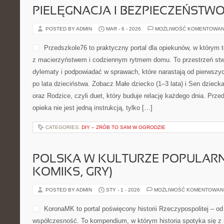
To miejsce stworzone z myś
szeroko, czyli nie tylko jak
budowanie umiejętności. Na
sprawdzone rozwiązania z 
młodzieży, opiekunom oraz
świecie zagadnień w sposó
nauka była łatwiejsza, a jednocześnie ambitna – tak, by prowadzi
Ciekawe adresy to Porady dla rodziców i Korepetycje Strona rozwi
CATEGORIES:
MODENA
HISTORIA PRZEMYSŁU CIĘŻKIEG
POSTED BY ADMIN
MAR - 8 - 2026
MOŻLIWOŚĆ KOMENTOWAN
Techneau to portal o gospo
wszystkim gałęziach bazowy
napędza: narzędziach, infra
robotyzacji, logistyce, BHP
procesów. To miejsce dla o