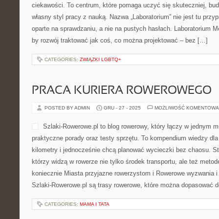
spójnym planem. Strona opi
kosmetyczne, które pomagaj
kroku budować harmonijną 
skóra – jej odporność, a ob
chce lepiej wyglądać i czuć się pewniej. Zobacz koniecznie Inspir
Kosmetyki drogeryjne vs profesjonalne. Na stronie Rolletic […]
CATEGORIES:
GOTOWANIE W AIRFRYERZE
PIERWSZY TANIEC
POSTED BY ADMIN
GRU - 31 - 2025
MOŻLIWOŚĆ KOMENTOWA
Przemowieniaslubne.pl to p
które przygotowują ślub ora
mieć pod ręką wystąpienia, 
inspiracje. To przestrzeń, w
z organizacją, a swoboda i
opracowaniem. Dzięki temu 
najlepszy przyjaciel pana młodego, świadkowa, najbliżsi czy ucz