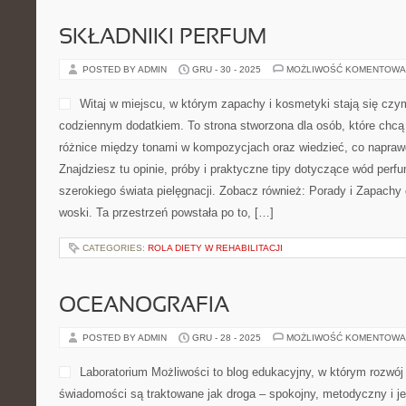
FizjoCoach.pl to praktyczn
terapii ruchowej, powrotowi
mądremu terapii urazów. To
spotyka się z aktywnym sty
rehabilitacji staje się czyt
zrozumieć ciało i uczy, ja
chaosu. Polecamy kategorie: Fizjoterapia w pracy biurowej i Rehab
FizjoCoach.pl powstał z myślą o osobach, które chcą działać konk
kark, jeśli stopa nie daje […]
CATEGORIES:
ŚWIĘCI I BŁOGOSŁAWIENI
BEAUTY DLA SPORTOWCÓW
POSTED BY ADMIN
GRU - 31 - 2025
MOŻLIWOŚĆ KOMENTOWA
Rolletic Gdynia to adres s
beauty care przestała być p