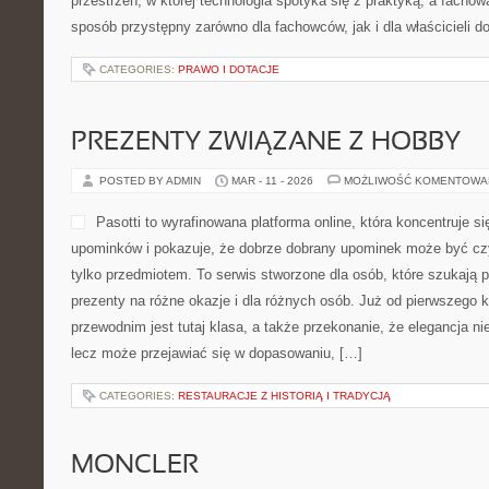
POSTED BY ADMIN
MAR - 12 - 2026
MOŻLIWOŚĆ KOMENTOWA
Ultra-Ever Dry to wyspecjal
koncentruje się na trwałym 
wodą, substancjami oleisty
sam charakter serwisu pokaz
przypadkowa strona, lecz ce
które chcą lepiej rozumieć, 
superhydrofobiczne i olejofobiczne rozwiązania ochronne. To przes
spotyka się z praktyką, a fachowa wiedza zostaje podana w spos
fachowców, jak i dla właścicieli domów. […]
CATEGORIES:
PRAWO I DOTACJE
PREZENTY ZWIĄZANE Z HOBBY
POSTED BY ADMIN
MAR - 11 - 2026
MOŻLIWOŚĆ KOMENTOWA
Pasotti to wyrafinowana pla
koncentruje się na tematy