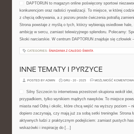
sposób przemyślany. To prz
które chcą zwiedzać zakątk
konkretnych porad dotyczą
w sobie opowieść o podróży
podjąć decyzję bez zbędnego szukania po dziesiątkach źródeł. W
się obiekty noclegowe – od rodzinnych po nowoczesne, a także 
nocleg […]
CATEGORIES:
CYKLICZNA I CELOWANA DIETA KETO
MODA SPORTOWA I ATHLEISURE
POSTED BY ADMIN
GRU - 27 - 2025
MOŻLIWOŚĆ KOMENTOWA
Tajus to serwis inspiracyjn
własnego stylu i jednocześ
różnych stron świata. W cen
moda włoska, styl znad Bo
ale Tajus nie zamyka się w 