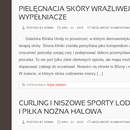
POSTED BY ADMIN
GRU - 27 - 2025
MOŻLIWOŚĆ KOMENTOWA
Szlaki-Rowerowe.pl to blog 
jednym miejscu trasy rower
testy sprzętu. To kompendi
lubią kręcić kilometry i je
wycieczki bez chaosu. Stron
którzy widzą w rowerze nie 
też metodę na odpoczynek. Zobacz koniecznie Miasta przyjazne
wyzwania i challenge. W centrum Szlaki-Rowerowe.pl są trasy ro
dopasować do […]
CATEGORIES:
MAMA I TATA
HOTELE I NOCLEGI
POSTED BY ADMIN
GRU - 27 - 2025
MOŻLIWOŚĆ KOMENTOWA
Hotel-Logan.com.pl to serw
podróżom po kraju, który p