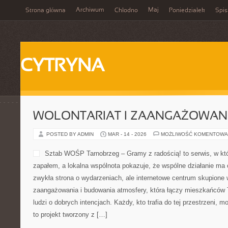
Archiwum
Maj
Strona główna
Chłodno
Poniedziałek
Spis
CYTRYNA
WOLONTARIAT I ZAANGAŻOWAN
POSTED BY ADMIN
MAR - 14 - 2026
MOŻLIWOŚĆ KOMENTOWA
Sztab WOŚP Tarnobrzeg – G
w którym wsparcie spotyka 
wspólnota pokazuje, że ws
siłę. To nie jest zwykła str
internetowe centrum skupio
zaangażowania i budowania 
mieszkańców Tarnobrzega oraz wszystkich ludzi o dobrych intencja