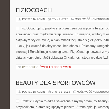
CATEGORIES:
DIY – ZRÓB TO SAM W OGRODZIE
POLSKA W KULTURZE POPULARNE
KOMIKS, GRY)
POSTED BY ADMIN
STY - 1 - 2026
MOŻLIWOŚĆ KOMENTOWAN
KoronaMK to portal poświęco
Rzeczypospolitej – od pie
współczesność. To kompend
spotyka się z interpretacją
czytelną ciąg przyczyn i sk
solidnego wprowadzenia po
sens przemian albo po prostu uwielbiasz mniej znane fakty, Kor
mapą wędrówki. Nowości na stronie Zbrodnie i Afery w Historii Pols
Polski. […]
CATEGORIES:
LATAJACACHOLERA