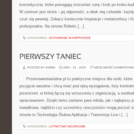
MASZYNY I NARZĘDZIA BUDOW
POSTED BY ADMIN
STY - 1 - 2026
MOŻLIWOŚĆ KOMENTOWAN
Instalacje – Hydraulika, R
rozbudowany przewodnik dl
temat systemów instalacyj
od małych poprawek po wię
miejsce, w którym wiedza ł
a czytelnik dostaje czyteln
hydrauliki, systemów grzewczych, rekuperacji, a także szeroko 
kategorie: Home staging i przygotowanie domu do sprzedaży i D
stronie wszystko […]
CATEGORIES:
BARY, DRINKI I KARTA ALKOHOLI
FIZJOCOACH
POSTED BY ADMIN
STY - 1 - 2026
MOŻLIWOŚĆ KOMENTOWAN