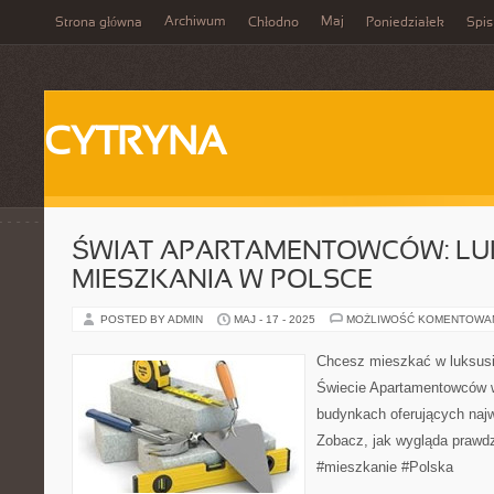
Archiwum
Maj
Strona główna
Chłodno
Poniedziałek
Spis
CYTRYNA
ŚWIAT APARTAMENTOWCÓW: L
MIESZKANIA W POLSCE
POSTED BY ADMIN
MAJ - 17 - 2025
MOŻLIWOŚĆ KOMENTOWA
Chcesz mieszkać w luksusie
Świecie Apartamentowców w
budynkach oferujących naj
Zobacz, jak wygląda prawdz
#mieszkanie #Polska