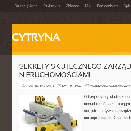
Archiwum
Maj
Strona główna
Chłodno
Poniedziałek
Spis
CYTRYNA
SEKRETY SKUTECZNEGO ZARZĄ
NIERUCHOMOŚCIAMI
POSTED BY ADMIN
KWI - 9 - 2025
MOŻLIWOŚĆ KOMENTOWAN
Odkryj sekrety skuteczneg
nieruchomościami i osiągni
się, jak efektywnie zarządz
uniknąć pułapek. Czas na l