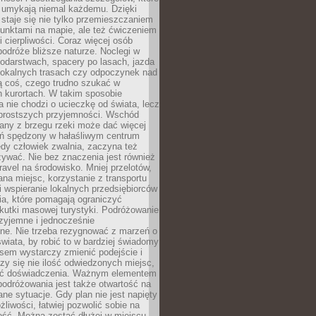
 umykają niemal każdemu. Dzięki
staje się nie tylko przemieszczaniem
unktami na mapie, ale też ćwiczeniem
i cierpliwości. Coraz więcej osób
podróże bliższe naturze. Noclegi w
odarstwach, spacery po lasach, jazda
lokalnych trasach czy odpoczynek nad
ą coś, czego trudno szukać w
h kurortach. W takim sposobie
 nie chodzi o ucieczkę od świata, lecz
 prostszych przyjemności. Wschód
any z brzegu rzeki może dać więcej
ień spędzony w hałaśliwym centrum
edy człowiek zwalnia, zaczyna też
zywać. Nie bez znaczenia jest również
ravel na środowisko. Mniej przelotów,
na miejsc, korzystanie z transportu
i wspieranie lokalnych przedsiębiorców
ia, które pomagają ograniczyć
kutki masowej turystyki. Podróżowanie
zyjemne i jednocześnie
lne. Nie trzeba rezygnować z marzeń o
wiata, by robić to w bardziej świadomy
sem wystarczy zmienić podejście i
czy się nie ilość odwiedzonych miejsc,
ść doświadczenia. Ważnym elementem
odróżowania jest także otwartość na
ane sytuacje. Gdy plan nie jest napięty
żliwości, łatwiej pozwolić sobie na
ość. Można zostać dłużej w miejscu,