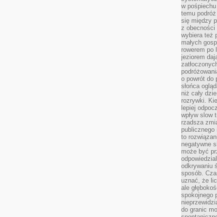
w pośpiechu
temu podróż 
się między p
z obecności 
wybiera też 
małych gosp
rowerem po 
jeziorem daj
zatłoczonyc
podróżowania
o powrót do
słońca ogląd
niż cały dz
rozrywki. Ki
lepiej odpoc
wpływ slow t
rzadsza zmia
publicznego 
to rozwiązan
negatywne s
może być pr
odpowiedzia
odkrywaniu ś
sposób. Cza
uznać, że li
ale głęboko
spokojnego p
nieprzewidzi
do granic mo
spontaniczn