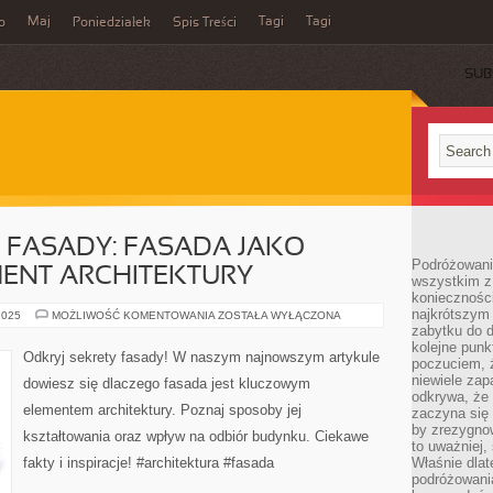
Maj
Tagi
Tagi
o
Poniedziałek
Spis Treści
SUB
 FASADY: FASADA JAKO
Podróżowanie
ENT ARCHITEKTURY
wszystkim z 
konieczności
najkrótszym 
ODKRYJ
2025
MOŻLIWOŚĆ KOMENTOWANIA
ZOSTAŁA WYŁĄCZONA
SEKRETY
zabytku do dr
FASADY:
kolejne punk
FASADA
Odkryj sekrety fasady! W naszym najnowszym artykule
poczuciem, ż
JAKO
KLUCZOWY
niewiele zap
dowiesz się dlaczego fasada jest kluczowym
ELEMENT
odkrywa, że
ARCHITEKTURY
elementem architektury. Poznaj sposoby jej
zaczyna się 
by zrezygnow
kształtowania oraz wpływ na odbiór budynku. Ciekawe
to uważniej, 
fakty i inspiracje! #architektura #fasada
Właśnie dlat
podróżowania