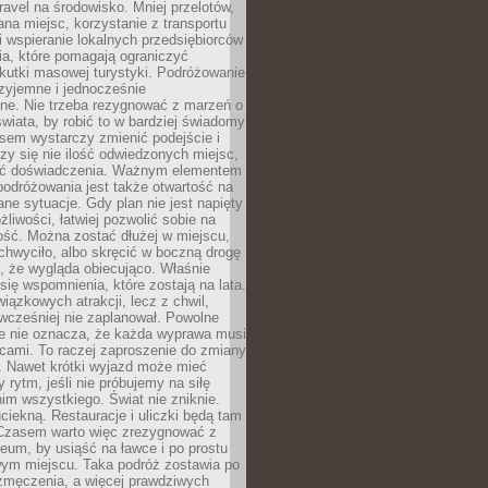
ravel na środowisko. Mniej przelotów,
na miejsc, korzystanie z transportu
i wspieranie lokalnych przedsiębiorców
ia, które pomagają ograniczyć
kutki masowej turystyki. Podróżowanie
zyjemne i jednocześnie
lne. Nie trzeba rezygnować z marzeń o
wiata, by robić to w bardziej świadomy
sem wystarczy zmienić podejście i
czy się nie ilość odwiedzonych miejsc,
ść doświadczenia. Ważnym elementem
odróżowania jest także otwartość na
ane sytuacje. Gdy plan nie jest napięty
żliwości, łatwiej pozwolić sobie na
ość. Można zostać dłużej w miejscu,
chwyciło, albo skręcić w boczną drogę
o, że wygląda obiecująco. Właśnie
się wspomnienia, które zostają na lata.
wiązkowych atrakcji, lecz z chwil,
 wcześniej nie zaplanował. Powolne
e nie oznacza, że każda wyprawa musi
cami. To raczej zaproszenie do zmiany
. Nawet krótki wyjazd może mieć
 rytm, jeśli nie próbujemy na siłę
im wszystkiego. Świat nie zniknie.
uciekną. Restauracje i uliczki będą tam
. Czasem warto więc zrezygnować z
um, by usiąść na ławce i po prostu
ym miejscu. Taka podróż zostawia po
 zmęczenia, a więcej prawdziwych