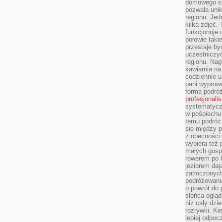
domowego sp
pozwala uni
regionu. Jed
kilka zdjęć.
funkcjonuje
połowie taki
przestaje by
uczestniczy
regionu. Nag
kawiarnia na
codziennie u
pani wyprowa
forma podróż
profesjonali
systematyczn
w pośpiechu
temu podróż 
się między p
z obecności 
wybiera też 
małych gosp
rowerem po 
jeziorem daj
zatłoczonyc
podróżowania
o powrót do
słońca ogląd
niż cały dz
rozrywki. Ki
lepiej odpoc