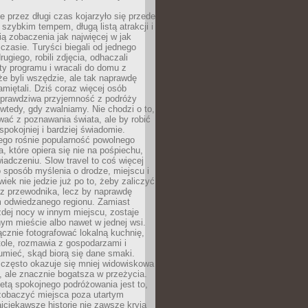
 przez długi czas kojarzyło się przede
szybkim tempem, długą listą atrakcji i
ą zobaczenia jak najwięcej w jak
czasie. Turyści biegali od jednego
ugiego, robili zdjęcia, odhaczali
ty programu i wracali do domu z
e byli wszędzie, ale tak naprawdę
amiętali. Dziś coraz więcej osób
 prawdziwa przyjemność z podróży
wtedy, gdy zwalniamy. Nie chodzi o to,
ać z poznawania świata, ale by robić
spokojniej i bardziej świadomie.
ego rośnie popularność powolnego
, które opiera się nie na pośpiechu,
iadczeniu. Slow travel to coś więcej
 sposób myślenia o drodze, miejscu i
wiek nie jedzie już po to, żeby zaliczyć
ji z przewodnika, lecz by naprawdę
m odwiedzanego regionu. Zamiast
dej nocy w innym miejscu, zostaje
nym mieście albo nawet w jednej wsi.
cznie fotografować lokalną kuchnię,
tole, rozmawia z gospodarzami i
umieć, skąd biorą się dane smaki.
 często okazuje się mniej widowiskowa
, ale znacznie bogatsza w przeżycia.
tą spokojnego podróżowania jest to,
zobaczyć miejsca poza utartym
jciekawsze historie nie zawsze kryją