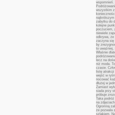
wspomnień.
Podróżowanie
wszystkim z 
konieczności
najkrótszym 
zabytku do dr
kolejne punk
poczuciem, ż
niewiele zap
odkrywa, że
zaczyna się 
by zrezygnow
to uważniej, 
Właśnie dlat
podróżowania
lecz na dośw
niż moda. To
czasie. Czło
listę atrakc
wejść w ryt
nocować każ
dłużej w jed
Zamiast wyłą
siada przy s
próbuje zroz
Taka podróż
na zdjęciach
Ogromną zale
że pozwala 
szlakiem. Na