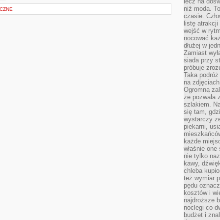
lecz na dośw
niż moda. To
YCZNE
czasie. Czło
listę atrakc
wejść w ryt
nocować każ
dłużej w jed
Zamiast wyłą
siada przy s
próbuje zroz
Taka podróż
na zdjęciach
Ogromną zale
że pozwala 
szlakiem. Na
się tam, gdz
wystarczy ze
piekarni, us
mieszkańców
każde miejsc
właśnie one 
nie tylko na
kawy, dźwię
chleba kupio
też wymiar p
pędu oznacza
kosztów i wi
najdroższe b
noclegi co d
budżet i zna