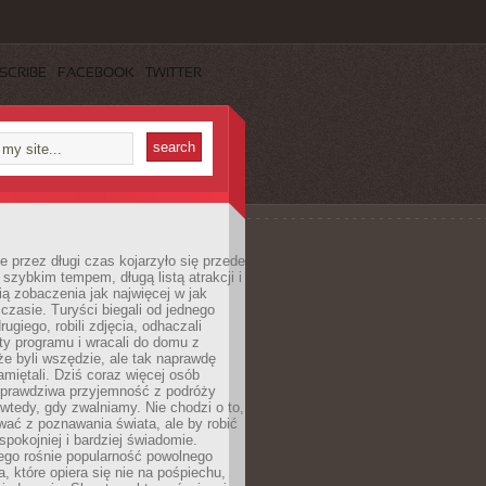
SCRIBE
FACEBOOK
TWITTER
 przez długi czas kojarzyło się przede
szybkim tempem, długą listą atrakcji i
ą zobaczenia jak najwięcej w jak
czasie. Turyści biegali od jednego
ugiego, robili zdjęcia, odhaczali
ty programu i wracali do domu z
e byli wszędzie, ale tak naprawdę
amiętali. Dziś coraz więcej osób
 prawdziwa przyjemność z podróży
wtedy, gdy zwalniamy. Nie chodzi o to,
ać z poznawania świata, ale by robić
spokojniej i bardziej świadomie.
ego rośnie popularność powolnego
, które opiera się nie na pośpiechu,