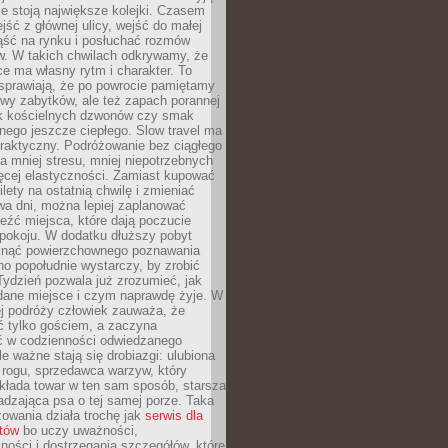
ie stoją największe kolejki. Czasem
jść z głównej ulicy, wejść do małej
iąść na rynku i posłuchać rozmów
. W takich chwilach odkrywamy, że
e ma własny rytm i charakter. To
sprawiają, że po powrocie pamiętamy
zwy zabytków, ale też zapach porannej
k kościelnych dzwonów czy smak
nego jeszcze ciepłego. Slow travel ma
raktyczny. Podróżowanie bez ciągłego
 mniej stresu, mniej niepotrzebnych
ęcej elastyczności. Zamiast kupować
ilety na ostatnią chwilę i zmieniać
wa dni, można lepiej zaplanować
leźć miejsca, które dają poczucie
okoju. W dodatku dłuższy pobyt
knąć powierzchownego poznawania
no popołudnie wystarczy, by zrobić
 Tydzień pozwala już zrozumieć, jak
 dane miejsce i czym naprawdę żyje. W
ej podróży człowiek zauważa, że
ć tylko gościem, a zaczyna
ć w codzienności odwiedzanego
le ważne stają się drobiazgi: ulubiona
 rogu, sprzedawca warzyw, który
kłada towar w ten sam sposób, starsza
dzająca psa o tej samej porze. Taka
owania działa trochę jak
serwis dla
stów
bo uczy uważności,
ości i dostrzegania szczegółów, które