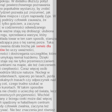
okoju. W dodatku dłuższy pobyt
knąć powierzchownego poznawania
no popołudnie wystarczy, by zrobić
 Tydzień pozwala już zrozumieć, jak
 dane miejsce i czym naprawdę żyje. W
ej podróży człowiek zauważa, że
ć tylko gościem, a zaczyna
ć w codzienności odwiedzanego
le ważne stają się drobiazgi: ulubiona
 rogu, sprzedawca warzyw, który
kłada towar w ten sam sposób, starsza
dzająca psa o tej samej porze. Taka
owania działa trochę jak
serwis dla
stów
bo uczy uważności,
ości i dostrzegania szczegółów, które
 umykają niemal każdemu. Dzięki
staje się nie tylko przemieszczaniem
unktami na mapie, ale też ćwiczeniem
i cierpliwości. Coraz więcej osób
podróże bliższe naturze. Noclegi w
odarstwach, spacery po lasach, jazda
lokalnych trasach czy odpoczynek nad
ą coś, czego trudno szukać w
h kurortach. W takim sposobie
 nie chodzi o ucieczkę od świata, lecz
 prostszych przyjemności. Wschód
any z brzegu rzeki może dać więcej
ień spędzony w hałaśliwym centrum
edy człowiek zwalnia, zaczyna też
zywać. Nie bez znaczenia jest również