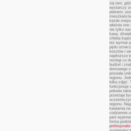
się tam, gdz
wystarczy ze
piekarni, us
mieszkańców
każde miejsc
właśnie one 
nie tylko na
kawy, dźwię
chleba kupio
też wymiar p
pędu oznacza
kosztów i wi
najdroższe b
noclegi co d
budżet i zna
domowego sp
pozwala uni
regionu. Jed
kilka zdjęć.
funkcjonuje
połowie taki
przestaje by
uczestniczy
regionu. Nag
kawiarnia na
codziennie u
pani wyprowa
forma podróż
profesjonali
systematyczn