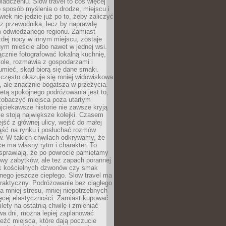
iadczeniu. Slow travel to coś więcej
 sposób myślenia o drodze, miejscu i
wiek nie jedzie już po to, żeby zaliczyć
ji z przewodnika, lecz by naprawdę
m odwiedzanego regionu. Zamiast
dej nocy w innym miejscu, zostaje
nym mieście albo nawet w jednej wsi.
cznie fotografować lokalną kuchnię,
tole, rozmawia z gospodarzami i
umieć, skąd biorą się dane smaki.
 często okazuje się mniej widowiskowa
, ale znacznie bogatsza w przeżycia.
tą spokojnego podróżowania jest to,
zobaczyć miejsca poza utartym
jciekawsze historie nie zawsze kryją
ie stoją największe kolejki. Czasem
jść z głównej ulicy, wejść do małej
iąść na rynku i posłuchać rozmów
. W takich chwilach odkrywamy, że
e ma własny rytm i charakter. To
sprawiają, że po powrocie pamiętamy
zwy zabytków, ale też zapach porannej
k kościelnych dzwonów czy smak
nego jeszcze ciepłego. Slow travel ma
raktyczny. Podróżowanie bez ciągłego
 mniej stresu, mniej niepotrzebnych
ęcej elastyczności. Zamiast kupować
ilety na ostatnią chwilę i zmieniać
wa dni, można lepiej zaplanować
leźć miejsca, które dają poczucie