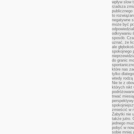
wpływ slow t
rzadsza zmia
publicznego 
to rozwiązan
negatywne s
może być pr
odpowiedzia
odkrywaniu ś
sposób. Cza
uznać, że li
ale głęboko
spokojnego p
nieprzewidzi
do granic mo
spontaniczn
które nas za
tylko dlateg
wtedy rodzą 
Nie te z obo
których nikt
podróżowani
trwać miesią
perspektywy
spokojniejszy
zmieścić w n
Zabytki nie 
także jutro
jednego muze
pobyć w now
sobie mniej