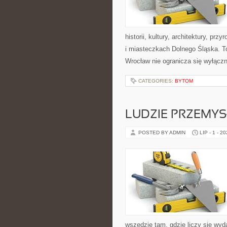
historii, kultury, architektury, pr
i miasteczkach Dolnego Śląska. To
Wrocław nie ogranicza się wyłączn
CATEGORIES:
BYTOM
LUDZIE PRZEMY
POSTED BY ADMIN
LIP - 1 - 2
wszędzie tam, gdzie liczy się wy