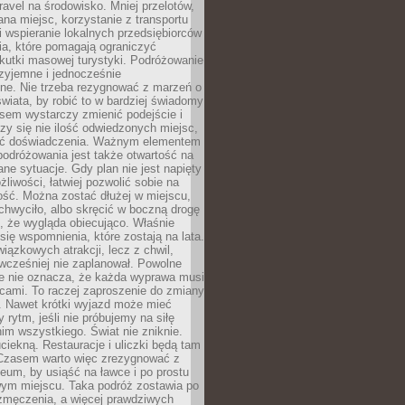
ravel na środowisko. Mniej przelotów,
na miejsc, korzystanie z transportu
i wspieranie lokalnych przedsiębiorców
ia, które pomagają ograniczyć
kutki masowej turystyki. Podróżowanie
zyjemne i jednocześnie
lne. Nie trzeba rezygnować z marzeń o
wiata, by robić to w bardziej świadomy
sem wystarczy zmienić podejście i
czy się nie ilość odwiedzonych miejsc,
ść doświadczenia. Ważnym elementem
odróżowania jest także otwartość na
ane sytuacje. Gdy plan nie jest napięty
żliwości, łatwiej pozwolić sobie na
ość. Można zostać dłużej w miejscu,
chwyciło, albo skręcić w boczną drogę
o, że wygląda obiecująco. Właśnie
się wspomnienia, które zostają na lata.
wiązkowych atrakcji, lecz z chwil,
 wcześniej nie zaplanował. Powolne
e nie oznacza, że każda wyprawa musi
cami. To raczej zaproszenie do zmiany
. Nawet krótki wyjazd może mieć
 rytm, jeśli nie próbujemy na siłę
im wszystkiego. Świat nie zniknie.
uciekną. Restauracje i uliczki będą tam
. Czasem warto więc zrezygnować z
um, by usiąść na ławce i po prostu
ym miejscu. Taka podróż zostawia po
 zmęczenia, a więcej prawdziwych