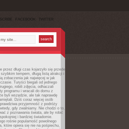
SCRIBE
FACEBOOK
TWITTER
 przez długi czas kojarzyło się przede
szybkim tempem, długą listą atrakcji i
ą zobaczenia jak najwięcej w jak
czasie. Turyści biegali od jednego
ugiego, robili zdjęcia, odhaczali
ty programu i wracali do domu z
e byli wszędzie, ale tak naprawdę
amiętali. Dziś coraz więcej osób
 prawdziwa przyjemność z podróży
wtedy, gdy zwalniamy. Nie chodzi o to,
ać z poznawania świata, ale by robić
spokojniej i bardziej świadomie.
ego rośnie popularność powolnego
, które opiera się nie na pośpiechu,