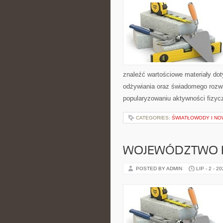
znaleźć wartościowe materiały dot
odżywiania oraz świadomego rozwij
popularyzowaniu aktywności fizyc
CATEGORIES:
ŚWIATŁOWODY I N
WOJEWÓDZTWO 
POSTED BY ADMIN
LIP - 2 - 2