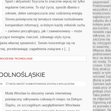
Sport i aktywność fizyczna to znacznie więcej niż tylko
wspomnień.
Podróżowanie
regularne ćwiczenia. To styl życia, sposób dbania o
wszystkim z 
zdrowie, dobre samopoczucie oraz codzienną energię.
konieczności
najkrótszym 
Strona poświęcona tej tematyce stanowi rozbudowane
zabytku do dr
kolejne punk
kompendium informacji, w którym każdy miłośnik ruchu
poczuciem, ż
– zarówno początkujący, jak i zaawansowany – może
niewiele zap
odkrywa, że
yczące treningów, ćwiczeń, zdrowego stylu życia,
zaczyna się 
ania własnej sprawności. Serwis koncentruje się na
by zrezygnow
to uważniej, 
znej, przedstawiając zagadnienia związane z […]
Właśnie dlat
podróżowania
lecz na dośw
OWOCZESNE TECHNOLOGIE
niż moda. To
czasie. Czło
listę atrakc
wejść w ryt
DOLNOŚLĄSKIE
nocować każ
dłużej w jed
Zamiast wyłą
WOJEWÓDZTWO
026
MOŻLIWOŚĆ KOMENTOWANIA
ZOSTAŁA WYŁĄCZONA
DOLNOŚLĄSKIE
siada przy s
próbuje zroz
Moda Wrocław to obszerny serwis internetowy
Taka podróż
na zdjęciach
poświęcony odkrywaniu ciekawych miejsc na Dolnym
Ogromną zale
Śląsku, ze szczególnym uwzględnieniem Wrocławia
że pozwala 
szlakiem. Na