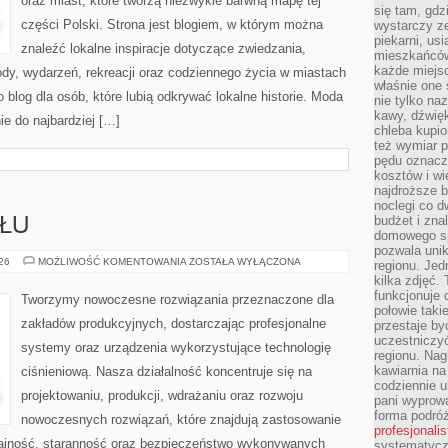
oraz miast, które tworzą niezwykle barwną mapę tej
się tam, gdz
części Polski. Strona jest blogiem, w którym można
wystarczy ze
piekarni, us
znaleźć lokalne inspiracje dotyczące zwiedzania,
mieszkańców
każde miejsc
zyrody, wydarzeń, rekreacji oraz codziennego życia w miastach
właśnie one 
 blog dla osób, które lubią odkrywać lokalne historie. Moda
nie tylko na
kawy, dźwię
ie do najbardziej […]
chleba kupio
też wymiar p
pędu oznacza
kosztów i wi
najdroższe b
noclegi co d
budżet i zna
SŁU
domowego sp
pozwala uni
LUDZIE
026
MOŻLIWOŚĆ KOMENTOWANIA
ZOSTAŁA WYŁĄCZONA
regionu. Jed
PRZEMYSŁU
kilka zdjęć.
funkcjonuje
Tworzymy nowoczesne rozwiązania przeznaczone dla
połowie taki
zakładów produkcyjnych, dostarczając profesjonalne
przestaje by
uczestniczy
systemy oraz urządzenia wykorzystujące technologię
regionu. Nag
kawiarnia na
ciśnieniową. Nasza działalność koncentruje się na
codziennie u
projektowaniu, produkcji, wdrażaniu oraz rozwoju
pani wyprowa
forma podróż
nowoczesnych rozwiązań, które znajdują zastosowanie
profesjonali
dajność, staranność oraz bezpieczeństwo wykonywanych
systematyczn