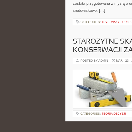
została przygotowana z myślą o o
środowiskowe, […]
CATEGORIES:
TRYBUNAŁY I ORZE
STAROŻYTNE SKA
KONSERWACJI Z
POSTED BY ADMIN
MAR - 23 -
CATEGORIES:
TEORIA DECYZJI