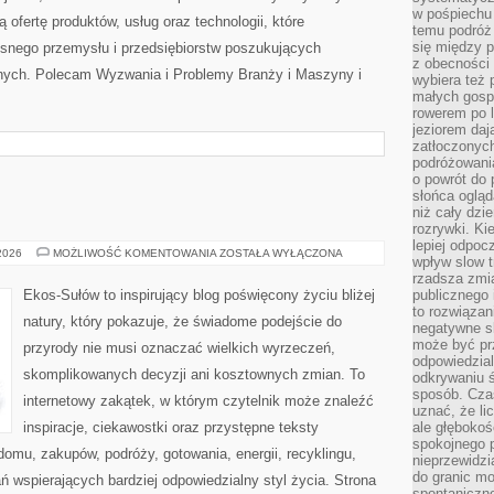
w pośpiechu
 ofertę produktów, usług oraz technologii, które
temu podróż 
się między p
snego przemysłu i przedsiębiorstw poszukujących
z obecności 
nych. Polecam Wyzwania i Problemy Branży i Maszyny i
wybiera też 
małych gosp
rowerem po 
jeziorem daj
zatłoczonyc
podróżowania
o powrót do
słońca ogląd
niż cały dz
rozrywki. Ki
lepiej odpoc
EKOLOGIA
 2026
MOŻLIWOŚĆ KOMENTOWANIA
ZOSTAŁA WYŁĄCZONA
wpływ slow t
rzadsza zmia
Ekos-Sułów to inspirujący blog poświęcony życiu bliżej
publicznego 
to rozwiązan
natury, który pokazuje, że świadome podejście do
negatywne s
może być pr
przyrody nie musi oznaczać wielkich wyrzeczeń,
odpowiedzia
skomplikowanych decyzji ani kosztownych zmian. To
odkrywaniu ś
sposób. Cza
internetowy zakątek, w którym czytelnik może znaleźć
uznać, że li
inspiracje, ciekawostki oraz przystępne teksty
ale głęboko
spokojnego p
omu, zakupów, podróży, gotowania, energii, recyklingu,
nieprzewidzi
do granic mo
 wspierających bardziej odpowiedzialny styl życia. Strona
spontaniczn