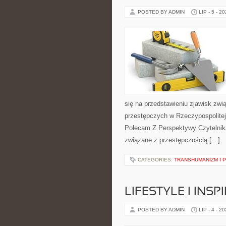
POSTED BY ADMIN
LIP - 5 - 2
się na przedstawieniu zjawisk zwi
przestępczych w Rzeczypospolitej 
Polecam Z Perspektywy Czytelnika 
związane z przestępczością […]
CATEGORIES:
TRANSHUMANIZM I 
LIFESTYLE I INSP
POSTED BY ADMIN
LIP - 4 - 2