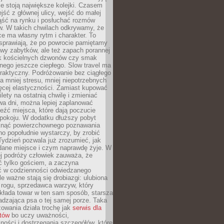
ie stoją największe kolejki. Czasem
jść z głównej ulicy, wejść do małej
iąść na rynku i posłuchać rozmów
. W takich chwilach odkrywamy, że
e ma własny rytm i charakter. To
sprawiają, że po powrocie pamiętamy
zwy zabytków, ale też zapach porannej
k kościelnych dzwonów czy smak
nego jeszcze ciepłego. Slow travel ma
raktyczny. Podróżowanie bez ciągłego
 mniej stresu, mniej niepotrzebnych
ęcej elastyczności. Zamiast kupować
ilety na ostatnią chwilę i zmieniać
wa dni, można lepiej zaplanować
leźć miejsca, które dają poczucie
okoju. W dodatku dłuższy pobyt
knąć powierzchownego poznawania
no popołudnie wystarczy, by zrobić
 Tydzień pozwala już zrozumieć, jak
 dane miejsce i czym naprawdę żyje. W
ej podróży człowiek zauważa, że
ć tylko gościem, a zaczyna
ć w codzienności odwiedzanego
le ważne stają się drobiazgi: ulubiona
 rogu, sprzedawca warzyw, który
kłada towar w ten sam sposób, starsza
dzająca psa o tej samej porze. Taka
owania działa trochę jak
serwis dla
stów
bo uczy uważności,
ości i dostrzegania szczegółów, które