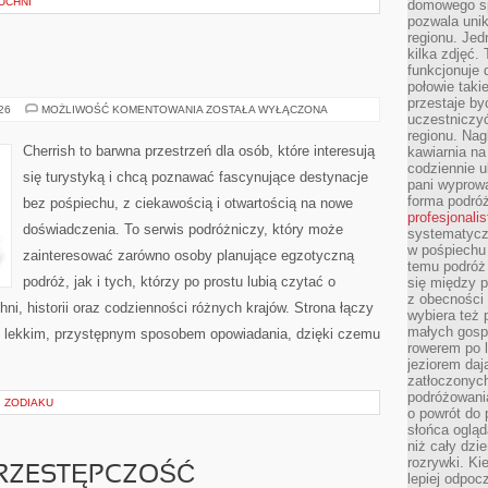
UCHNI
domowego sp
pozwala uni
regionu. Jed
kilka zdjęć.
funkcjonuje
połowie taki
przestaje by
FINLANDIA
026
MOŻLIWOŚĆ KOMENTOWANIA
ZOSTAŁA WYŁĄCZONA
uczestniczy
regionu. Nag
Cherrish to barwna przestrzeń dla osób, które interesują
kawiarnia na
codziennie u
się turystyką i chcą poznawać fascynujące destynacje
pani wyprowa
forma podróż
bez pośpiechu, z ciekawością i otwartością na nowe
profesjonali
doświadczenia. To serwis podróżniczy, który może
systematyczn
w pośpiechu
zainteresować zarówno osoby planujące egzotyczną
temu podróż 
podróż, jak i tych, którzy po prostu lubią czytać o
się między p
z obecności 
hni, historii oraz codzienności różnych krajów. Strona łączy
wybiera też 
małych gosp
z lekkim, przystępnym sposobem opowiadania, dzięki czemu
rowerem po 
jeziorem daj
zatłoczonyc
podróżowania
I ZODIAKU
o powrót do
słońca ogląd
niż cały dz
rozrywki. Ki
RZESTĘPCZOŚĆ
lepiej odpoc