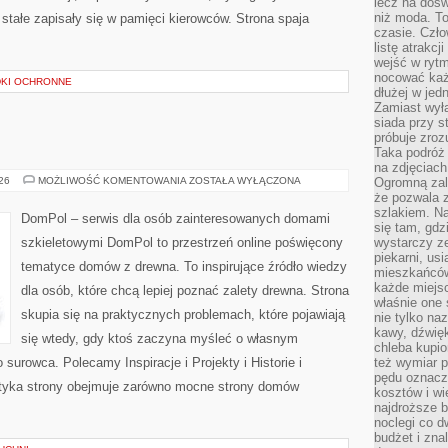
lecz na dośw
niż moda. To
tałe zapisały się w pamięci kierowców. Strona spaja
czasie. Czło
listę atrakc
wejść w ryt
nocować każ
DKI OCHRONNE
dłużej w jed
Zamiast wyłą
siada przy s
próbuje zroz
Taka podróż
na zdjęciach
DOMPOL
026
MOŻLIWOŚĆ KOMENTOWANIA
ZOSTAŁA WYŁĄCZONA
Ogromną zale
że pozwala 
szlakiem. Na
DomPol – serwis dla osób zainteresowanych domami
się tam, gdz
szkieletowymi DomPol to przestrzeń online poświęcony
wystarczy ze
piekarni, us
tematyce domów z drewna. To inspirujące źródło wiedzy
mieszkańców
każde miejsc
dla osób, które chcą lepiej poznać zalety drewna. Strona
właśnie one 
skupia się na praktycznych problemach, które pojawiają
nie tylko na
kawy, dźwię
się wtedy, gdy ktoś zaczyna myśleć o własnym
chleba kupio
urowca. Polecamy Inspiracje i Projekty i Historie i
też wymiar p
pędu oznacza
tyka strony obejmuje zarówno mocne strony domów
kosztów i wi
najdroższe b
noclegi co d
budżet i zna