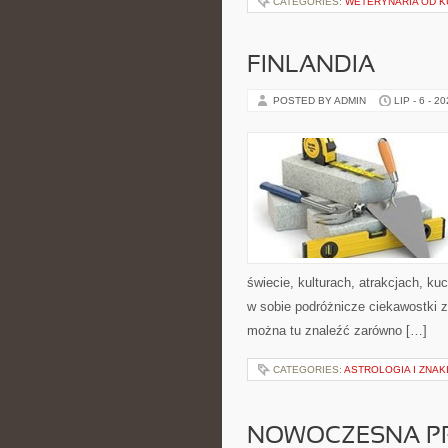
CATEGORIES:
WETERYNARIA OD K
FINLANDIA
POSTED BY ADMIN
LIP - 6 - 2
świecie, kulturach, atrakcjach, kuc
w sobie podróżnicze ciekawostki 
można tu znaleźć zarówno […]
CATEGORIES:
ASTROLOGIA I ZNAK
NOWOCZESNA P