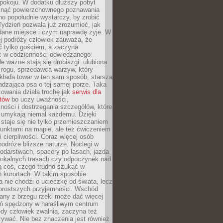
okoju. W dodatku dłuższy pobyt
knąć powierzchownego poznawania
no popołudnie wystarczy, by zrobić
 Tydzień pozwala już zrozumieć, jak
 dane miejsce i czym naprawdę żyje. W
ej podróży człowiek zauważa, że
ć tylko gościem, a zaczyna
ć w codzienności odwiedzanego
le ważne stają się drobiazgi: ulubiona
 rogu, sprzedawca warzyw, który
kłada towar w ten sam sposób, starsza
dzająca psa o tej samej porze. Taka
owania działa trochę jak
serwis dla
stów
bo uczy uważności,
ości i dostrzegania szczegółów, które
 umykają niemal każdemu. Dzięki
staje się nie tylko przemieszczaniem
unktami na mapie, ale też ćwiczeniem
i cierpliwości. Coraz więcej osób
podróże bliższe naturze. Noclegi w
odarstwach, spacery po lasach, jazda
lokalnych trasach czy odpoczynek nad
ą coś, czego trudno szukać w
h kurortach. W takim sposobie
 nie chodzi o ucieczkę od świata, lecz
 prostszych przyjemności. Wschód
any z brzegu rzeki może dać więcej
ień spędzony w hałaśliwym centrum
edy człowiek zwalnia, zaczyna też
zywać. Nie bez znaczenia jest również