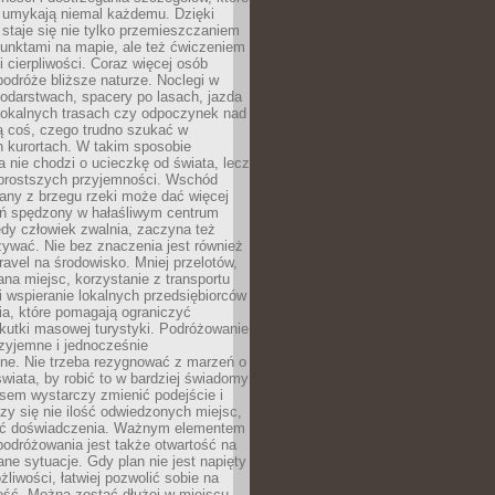
 umykają niemal każdemu. Dzięki
staje się nie tylko przemieszczaniem
unktami na mapie, ale też ćwiczeniem
i cierpliwości. Coraz więcej osób
podróże bliższe naturze. Noclegi w
odarstwach, spacery po lasach, jazda
lokalnych trasach czy odpoczynek nad
ą coś, czego trudno szukać w
h kurortach. W takim sposobie
 nie chodzi o ucieczkę od świata, lecz
 prostszych przyjemności. Wschód
any z brzegu rzeki może dać więcej
ień spędzony w hałaśliwym centrum
edy człowiek zwalnia, zaczyna też
zywać. Nie bez znaczenia jest również
ravel na środowisko. Mniej przelotów,
na miejsc, korzystanie z transportu
i wspieranie lokalnych przedsiębiorców
ia, które pomagają ograniczyć
kutki masowej turystyki. Podróżowanie
zyjemne i jednocześnie
lne. Nie trzeba rezygnować z marzeń o
wiata, by robić to w bardziej świadomy
sem wystarczy zmienić podejście i
czy się nie ilość odwiedzonych miejsc,
ść doświadczenia. Ważnym elementem
odróżowania jest także otwartość na
ane sytuacje. Gdy plan nie jest napięty
żliwości, łatwiej pozwolić sobie na
ość. Można zostać dłużej w miejscu,