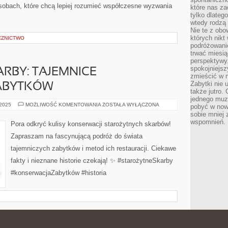
sobach, które chcą lepiej rozumieć współczesne wyzwania
które nas za
tylko dlateg
wtedy rodzą 
Nie te z obo
których nikt
CZNICTWO
podróżowani
trwać miesią
perspektywy
spokojniejszy
RBY: TAJEMNICE
zmieścić w n
Zabytki nie 
ABYTKÓW
także jutro
jednego muze
STAROŻYTNE
 2025
MOŻLIWOŚĆ KOMENTOWANIA
ZOSTAŁA WYŁĄCZONA
pobyć w now
SKARBY:
sobie mniej
TAJEMNICE
KONSERWACJI
wspomnień.
Pora odkryć kulisy konserwacji starożytnych skarbów!
ZABYTKÓW
Zapraszam na fascynującą podróż do świata
tajemniczych zabytków i metod ich restauracji. Ciekawe
fakty i nieznane historie czekają! ✨ #starożytneSkarby
#konserwacjaZabytków #historia