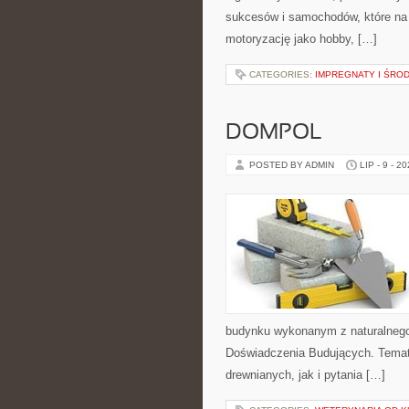
sukcesów i samochodów, które na s
motoryzację jako hobby, […]
CATEGORIES:
IMPREGNATY I ŚRO
DOMPOL
POSTED BY ADMIN
LIP - 9 - 2
budynku wykonanym z naturalnego s
Doświadczenia Budujących. Tema
drewnianych, jak i pytania […]