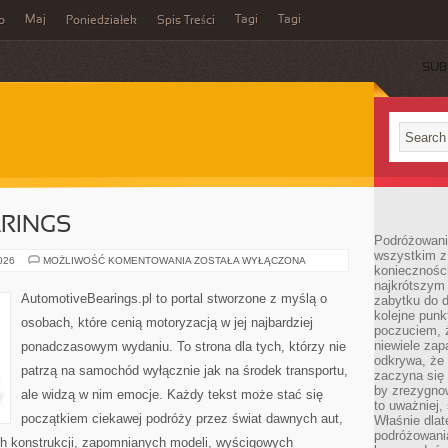
Maj
Tagi
Tagi
o
Poniedziałek
Spis Treści
SUB
RINGS
Podróżowanie
wszystkim z 
AUTOMOTIVEBEARINGS
2026
MOŻLIWOŚĆ KOMENTOWANIA
ZOSTAŁA WYŁĄCZONA
konieczności
najkrótszym 
AutomotiveBearings.pl to portal stworzone z myślą o
zabytku do dr
kolejne punk
osobach, które cenią motoryzacją w jej najbardziej
poczuciem, ż
niewiele zap
ponadczasowym wydaniu. To strona dla tych, którzy nie
odkrywa, że
patrzą na samochód wyłącznie jak na środek transportu,
zaczyna się 
by zrezygnow
ale widzą w nim emocje. Każdy tekst może stać się
to uważniej, 
początkiem ciekawej podróży przez świat dawnych aut,
Właśnie dlat
podróżowania
h konstrukcji, zapomnianych modeli, wyścigowych