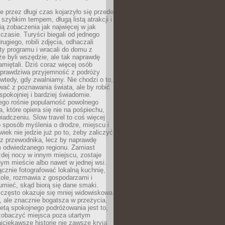
 przez długi czas kojarzyło się przede
szybkim tempem, długą listą atrakcji i
ą zobaczenia jak najwięcej w jak
czasie. Turyści biegali od jednego
ugiego, robili zdjęcia, odhaczali
ty programu i wracali do domu z
e byli wszędzie, ale tak naprawdę
amiętali. Dziś coraz więcej osób
 prawdziwa przyjemność z podróży
wtedy, gdy zwalniamy. Nie chodzi o to,
ać z poznawania świata, ale by robić
spokojniej i bardziej świadomie.
ego rośnie popularność powolnego
, które opiera się nie na pośpiechu,
iadczeniu. Slow travel to coś więcej
 sposób myślenia o drodze, miejscu i
wiek nie jedzie już po to, żeby zaliczyć
ji z przewodnika, lecz by naprawdę
m odwiedzanego regionu. Zamiast
dej nocy w innym miejscu, zostaje
nym mieście albo nawet w jednej wsi.
cznie fotografować lokalną kuchnię,
tole, rozmawia z gospodarzami i
umieć, skąd biorą się dane smaki.
 często okazuje się mniej widowiskowa
, ale znacznie bogatsza w przeżycia.
tą spokojnego podróżowania jest to,
zobaczyć miejsca poza utartym
jciekawsze historie nie zawsze kryją