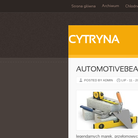
Archiwum
Strona główna
Chłodn
CYTRYNA
AUTOMOTIVEBEA
POSTED BY ADMIN
LIP - 11 - 
legendarnych marek, przełomowyc