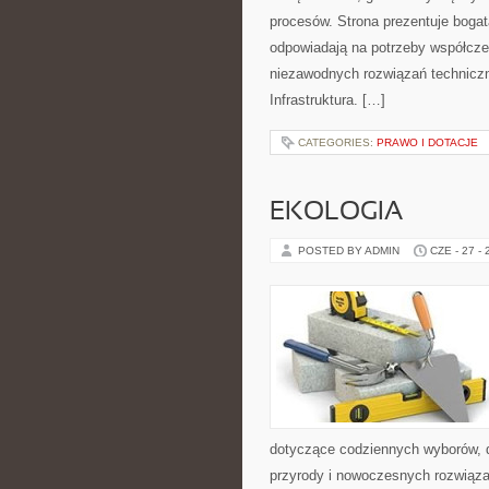
procesów. Strona prezentuje bogatą
odpowiadają na potrzeby współcze
niezawodnych rozwiązań technicz
Infrastruktura. […]
CATEGORIES:
PRAWO I DOTACJE
EKOLOGIA
POSTED BY ADMIN
CZE - 27 -
dotyczące codziennych wyborów, d
przyrody i nowoczesnych rozwiązań