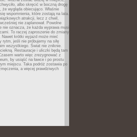
chwyciło, albo skręcić w boczną drogę
o, że wygląda obiecująco. Właśnie
się wspomnienia, które zostają na lata.
wiązkowych atrakcji, lecz z chwil,
 wcześniej nie zaplanował. Powolne
e nie oznacza, że każda wyprawa musi
cami. To raczej zaproszenie do zmiany
. Nawet krótki wyjazd może mieć
 rytm, jeśli nie próbujemy na siłę
im wszystkiego. Świat nie zniknie.
uciekną. Restauracje i uliczki będą tam
. Czasem warto więc zrezygnować z
um, by usiąść na ławce i po prostu
ym miejscu. Taka podróż zostawia po
 zmęczenia, a więcej prawdziwych