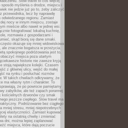
iadczeniu. Slow travel to coś więcej
 sposób myślenia o drodze, miejscu i
wiek nie jedzie już po to, żeby zaliczyć
ji z przewodnika, lecz by naprawdę
m odwiedzanego regionu. Zamiast
dej nocy w innym miejscu, zostaje
nym mieście albo nawet w jednej wsi.
cznie fotografować lokalną kuchnię,
tole, rozmawia z gospodarzami i
umieć, skąd biorą się dane smaki.
 często okazuje się mniej widowiskowa
, ale znacznie bogatsza w przeżycia.
tą spokojnego podróżowania jest to,
zobaczyć miejsca poza utartym
jciekawsze historie nie zawsze kryją
ie stoją największe kolejki. Czasem
jść z głównej ulicy, wejść do małej
iąść na rynku i posłuchać rozmów
. W takich chwilach odkrywamy, że
e ma własny rytm i charakter. To
sprawiają, że po powrocie pamiętamy
zwy zabytków, ale też zapach porannej
k kościelnych dzwonów czy smak
nego jeszcze ciepłego. Slow travel ma
raktyczny. Podróżowanie bez ciągłego
 mniej stresu, mniej niepotrzebnych
ęcej elastyczności. Zamiast kupować
ilety na ostatnią chwilę i zmieniać
wa dni, można lepiej zaplanować
leźć miejsca, które dają poczucie