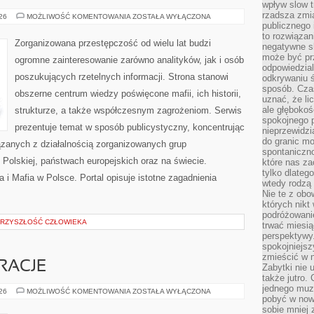
wpływ slow t
rzadsza zmia
NOWOCZESNA
026
MOŻLIWOŚĆ KOMENTOWANIA
ZOSTAŁA WYŁĄCZONA
PRZESTĘPCZOŚĆ
publicznego 
to rozwiązan
Zorganizowana przestępczość od wielu lat budzi
negatywne s
może być pr
ogromne zainteresowanie zarówno analityków, jak i osób
odpowiedzia
poszukujących rzetelnych informacji. Strona stanowi
odkrywaniu ś
sposób. Cza
obszerne centrum wiedzy poświęcone mafii, ich historii,
uznać, że li
ale głęboko
strukturze, a także współczesnym zagrożeniom. Serwis
spokojnego p
prezentuje temat w sposób publicystyczny, koncentrując
nieprzewidzi
do granic mo
ązanych z działalnością zorganizowanych grup
spontaniczn
Polskiej, państwach europejskich oraz na świecie.
które nas za
tylko dlateg
i Mafia w Polsce. Portal opisuje istotne zagadnienia
wtedy rodzą 
Nie te z obo
których nikt
podróżowani
PRZYSZŁOŚĆ CZŁOWIEKA
trwać miesią
perspektywy
spokojniejszy
zmieścić w n
IRACJE
Zabytki nie 
także jutro
jednego muze
LIFESTYLE
026
MOŻLIWOŚĆ KOMENTOWANIA
ZOSTAŁA WYŁĄCZONA
pobyć w now
I
INSPIRACJE
sobie mniej