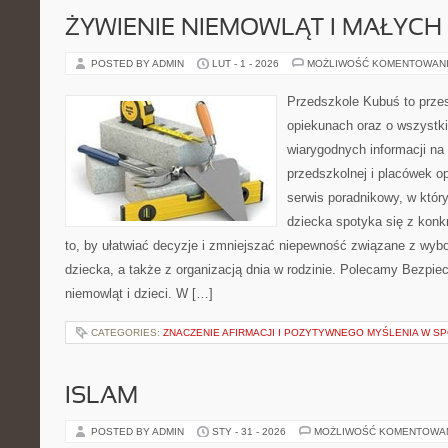
ŻYWIENIE NIEMOWLĄT I MAŁYCH 
POSTED BY ADMIN
LUT - 1 - 2026
MOŻLIWOŚĆ KOMENTOWAN
Przedszkole Kubuś to prze
opiekunach oraz o wszystki
wiarygodnych informacji na
przedszkolnej i placówek o
serwis poradnikowy, w któr
dziecka spotyka się z konk
to, by ułatwiać decyzje i zmniejszać niepewność związane z wyb
dziecka, a także z organizacją dnia w rodzinie. Polecamy Bezpie
niemowląt i dzieci. W […]
CATEGORIES:
ZNACZENIE AFIRMACJI I POZYTYWNEGO MYŚLENIA W S
ISLAM
POSTED BY ADMIN
STY - 31 - 2026
MOŻLIWOŚĆ KOMENTOWA