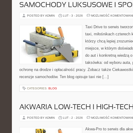
SAMOCHODY LUKSUSOWE I SP
POSTED BY ADMIN
LUT - 3 - 2026
MOŻLIWOŚĆ KOMENTOWAN
Taxi Drive to serwis tworz
taxi, miłośnikach czterech 
którzy chcą lepiej zrozumie
miejsce, w którym doświadc
do aut i konkretną wiedzą 
taksówka: od wyboru auta, p
ochronę na drodze i opłacalność pracy. Zobacz także Ciekawostki
recenzje samochodów. Ten blog opisuje taxi nie […]
CATEGORIES:
BLOG
AKWARIA LOW-TECH I HIGH-TEC
POSTED BY ADMIN
LUT - 2 - 2026
MOŻLIWOŚĆ KOMENTOWAN
Akwa-Pro to serwis dla ak