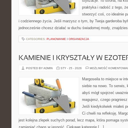
stylizacje. To strona, na któ
praktyka i radość z tego, 
stworzyć coś, co idealnie p
i codziennego życia. Jeśli marzysz o tym, by Twoja garderoba był
jednocześnie chcesz działać w duchu świadomej mody, znajdzie
CATEGORIES:
PLANOWANIE I ORGANIZACJA
KAMIENIE I KRYSZTAŁY W EZOTE
POSTED BY ADMIN
STY - 25 - 2026
MOŻLIWOŚĆ KOMENTOWA
Margoseila to miejsce w in
siebie na nowo. To serwis, 
abyś mógł spojrzeć uważnie
reagujesz, czego pragniesz
Jeśli kiedykolwiek miałeś p
Ci chwili na refleksję, Margo
jest kolejna zlepek suchych porad, lecz mapa, która pomaga sy
zamieniać chaos w jasność. Ciekawe kategorie […]