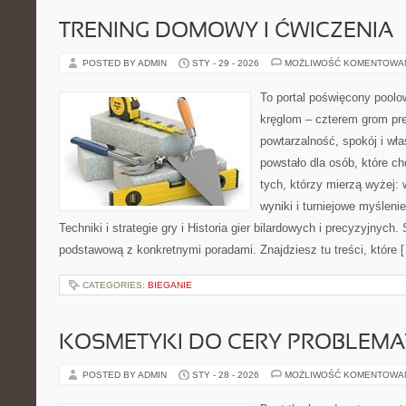
TRENING DOMOWY I ĆWICZENIA
POSTED BY ADMIN
STY - 29 - 2026
MOŻLIWOŚĆ KOMENTOWA
To portal poświęcony poolow
kręglom – czterem grom prec
powtarzalność, spokój i wł
powstało dla osób, które chc
tych, którzy mierzą wyżej: 
wyniki i turniejowe myślen
Techniki i strategie gry i Historia gier bilardowych i precyzyjnych
podstawową z konkretnymi poradami. Znajdziesz tu treści, które 
CATEGORIES:
BIEGANIE
KOSMETYKI DO CERY PROBLEMA
POSTED BY ADMIN
STY - 28 - 2026
MOŻLIWOŚĆ KOMENTOWA