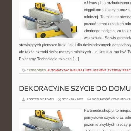
e-Ursus.pl to rozbudowana 
ciągnikom rolniczym oraz s
rolniczej. To miejsce stwor
poznać temat urządzeń rol
zbędnego nadęcia, za to z 
wskazówki. Serwis gromadzi
stawiających pierwsze kroki, jak i dla doświadczonych gospodarzy.
ale także szeroki świat maszyn rolniczych – e-Ursus.pl ma być 
Polecamy Technologie rolnicze […]
CATEGORIES:
AUTOMATYZACJA BIURA I INTELIGENTNE SYSTEMY PRAC
DEKORACYJNE SZYCIE DO DOMU
POSTED BY ADMIN
STY - 26 - 2026
MOŻLIWOŚĆ KOMENTOWA
Paramedicshop.pl to miejsc
pomysłowe szycie oraz odmi
pozornie zwykłych rzeczy 