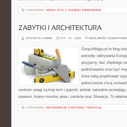
CATEGORIES:
MODA I STYL Z TUSZEM I PIERCINGIEM
ZABYTKI I ARCHITEKTURA
POSTED BY ADMIN
STY - 25 - 2026
MOŻLIWOŚĆ KOMENTOWA
GorąceWęgry.pl to blog tury
potrzeby odkrywania Europ
przyjazny, bez zbędnego na
podróżowanie musi być męc
które lubią projektować wyj
jednocześnie chcą zostawi
centrum uwagi są kraj term i papryki, jednak naturalnie przewijają s
kawiarni, kraina mostów, piwa i zamków oraz Słowacja. To właśni
CATEGORIES:
RESTAURACJE Z HISTORIĄ I TRADYCJĄ