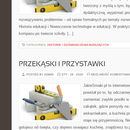
tworzony z myślą o tym, by
dydaktyczną, wyjaśniać pr
rozwiązywaniu problemów – od spraw formalnych po tematy rozwo
Historia edukacji i Nowoczesne technologie w edukacji. W praktyce
kompasu po świecie szkoły. […]
CATEGORIES:
HISTORIE I DOŚWIADCZENIA BUDUJĄCYCH
PRZEKĄSKI I PRZYSTAWKI
POSTED BY ADMIN
STY - 28 - 2026
MOŻLIWOŚĆ KOMENTOWA
JakieSmaki.pl to internetow
powstał po to, by odczaro
zamieniać zwykłe posiłki 
zakątek, gdzie pomysły na 
wskazówkami, a kuchnia pr
staje się przyjemnością. Ni
gotujesz od święta, czy dopiero oswajasz kuchnię, znajdziesz tu