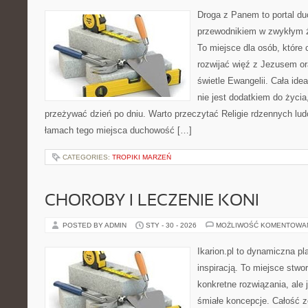
Droga z Panem to portal d
przewodnikiem w zwykłym ż
To miejsce dla osób, które
rozwijać więź z Jezusem o
świetle Ewangelii. Cała idea
nie jest dodatkiem do życia
przeżywać dzień po dniu. Warto przeczytać Religie rdzennych ludó
łamach tego miejsca duchowość […]
CATEGORIES:
TROPIKI MARZEŃ
CHOROBY I LECZENIE KONI
POSTED BY ADMIN
STY - 30 - 2026
MOŻLIWOŚĆ KOMENTOWA
Ikarion.pl to dynamiczna pl
inspiracją. To miejsce stwor
konkretne rozwiązania, ale
śmiałe koncepcje. Całość z