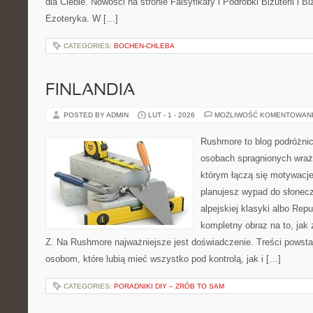
dla Ciebie. Nowości na stronie Falsyfikaty i Podróbki Biżuterii i Biż
Ezoteryka. W […]
CATEGORIES:
BOCHEN-CHLEBA
FINLANDIA
POSTED BY ADMIN
LUT - 1 - 2026
MOŻLIWOŚĆ KOMENTOWAN
Rushmore to blog podróżnic
osobach spragnionych wraże
którym łączą się motywacje
planujesz wypad do słoneczn
alpejskiej klasyki albo Repu
kompletny obraz na to, jak
Z. Na Rushmore najważniejsze jest doświadczenie. Treści powst
osobom, które lubią mieć wszystko pod kontrolą, jak i […]
CATEGORIES:
PORADNIKI DIY – ZRÓB TO SAM