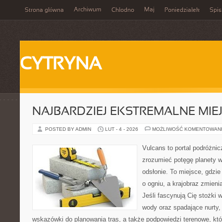
Archiwum
Maj
Strona główna
Chłodno
Poniedziałek
Spis
CYTRYNA
NAJBARDZIEJ EKSTREMALNE MIEJ
POSTED BY ADMIN
LUT - 4 - 2026
MOŻLIWOŚĆ KOMENTOWAN
Vulcans to portal podróżnic
zrozumieć potęgę planety w j
odsłonie. To miejsce, gdzie
o ogniu, a krajobraz zmien
Jeśli fascynują Cię stożki 
wody oraz spadające nurty,
wskazówki do planowania tras, a także podpowiedzi terenowe, kt