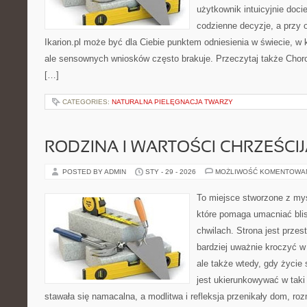
użytkownik intuicyjnie docie
codzienne decyzje, a przy o
Ikarion.pl może być dla Ciebie punktem odniesienia w świecie, w k
ale sensownych wniosków często brakuje. Przeczytaj także Chorob
[…]
CATEGORIES:
NATURALNA PIELĘGNACJA TWARZY
RODZINA I WARTOŚCI CHRZEŚCI
POSTED BY ADMIN
STY - 29 - 2026
MOŻLIWOŚĆ KOMENTOWA
To miejsce stworzone z myś
które pomaga umacniać bli
chwilach. Strona jest przes
bardziej uważnie kroczyć w 
ale także wtedy, gdy życie 
jest ukierunkowywać w tak
stawała się namacalna, a modlitwa i refleksja przenikały dom, ro