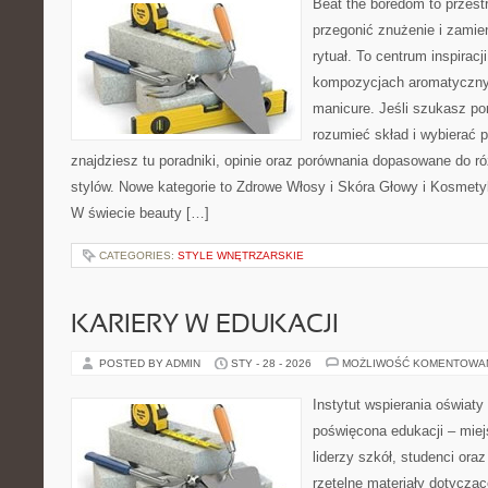
Beat the boredom to przest
przegonić znużenie i zamie
rytuał. To centrum inspirac
kompozycjach aromatyczny
manicure. Jeśli szukasz po
rozumieć skład i wybierać p
znajdziesz tu poradniki, opinie oraz porównania dopasowane do r
stylów. Nowe kategorie to Zdrowe Włosy i Skóra Głowy i Kosmetyk
W świecie beauty […]
CATEGORIES:
STYLE WNĘTRZARSKIE
KARIERY W EDUKACJI
POSTED BY ADMIN
STY - 28 - 2026
MOŻLIWOŚĆ KOMENTOWA
Instytut wspierania oświat
poświęcona edukacji – miej
liderzy szkół, studenci or
rzetelne materiały dotycząc