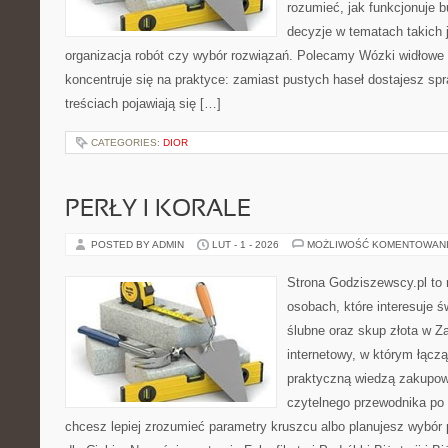
rozumieć, jak funkcjonuje 
decyzje w tematach takich 
organizacja robót czy wybór rozwiązań. Polecamy Wózki widłowe i
koncentruje się na praktyce: zamiast pustych haseł dostajesz s
treściach pojawiają się […]
CATEGORIES:
DIOR
PERŁY I KORALE
POSTED BY ADMIN
LUT - 1 - 2026
MOŻLIWOŚĆ KOMENTOWAN
Strona Godziszewscy.pl to 
osobach, które interesuje ś
ślubne oraz skup złota w Za
internetowy, w którym łącz
praktyczną wiedzą zakupow
czytelnego przewodnika po 
chcesz lepiej zrozumieć parametry kruszcu albo planujesz wybór p