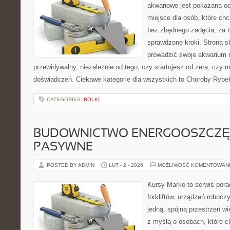
akwariowe jest pokazana od
miejsce dla osób, które ch
bez zbędnego zadęcia, za t
sprawdzone kroki. Strona s
prowadzić swoje akwarium 
przewidywalny, niezależnie od tego, czy startujesz od zera, czy 
doświadczeń. Ciekawe kategorie dla wszystkich to Choroby Rybek
CATEGORIES:
ROLKI
BUDOWNICTWO ENERGOOSZCZĘ
PASYWNE
POSTED BY ADMIN
LUT - 2 - 2026
MOŻLIWOŚĆ KOMENTOWAN
Kursy Marko to serwis pora
forkliftów, urządzeń robocz
jedną, spójną przestrzeń w
z myślą o osobach, które ch