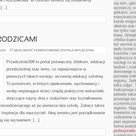
na i Rozrywkowa. W centrum serwisu są fundamenty
się tam, gdz
 […]
wystarczy ze
piekarni, us
mieszkańców
każde miejsc
właśnie one 
nie tylko na
kawy, dźwię
RODZICAMI
chleba kupio
też wymiar p
pędu oznacza
WSPÓŁPRACA
2026
MOŻLIWOŚĆ KOMENTOWANIA
ZOSTAŁA WYŁĄCZONA
kosztów i wi
Z
RODZICAMI
najdroższe b
Przedszkole309 to portal poświęcony żłobkom, edukacji
noclegi co d
budżet i zna
przedszkolnej oraz temu, co najważniejsze w
domowego sp
pozwala uni
pierwszych latach rozwoju: wczesnej edukacji szkolnej.
regionu. Jed
To przestrzeń, w którym opiekunowie, wychowawcy i
kilka zdjęć.
funkcjonuje
osoby wspierające dzieci znajdą praktyczne wskazówki
połowie taki
dotyczące rutyny dnia z maluchem oraz kształtowania
przestaje by
uczestniczy
zesnodziecięcego aż po pierwsze lata szkoły. Zobacz także
regionu. Nag
kawiarnia na
i Inspiracje dla nauczycieli. Ideą serwisu jest porządkowanie
codziennie u
ają się wyzwaniem: […]
pani wyprowa
forma podróż
profesjonali
systematyczn