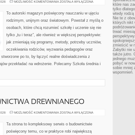
POLITYKA
2026
MOŻLIWOŚĆ KOMENTOWANIA
ZOSTAŁA WYŁĄCZONA
które nas za
EDUKACYJNA
tylko dlateg
To autorski magazyn poświęcony nauczaniu w ujęciu
wtedy rodzą 
Nie te z obo
rodzimym, unijnym oraz światowym. Powstał z myślą o
których nikt
podróżowani
osobach, które chcą rozumieć szkołę i uczenie się nie
trwać miesią
tylko „tu i teraz”, ale również w większej perspektywie:
perspektywy
spokojniejszy
jak zmieniają się programy, metody, potrzeby uczniów,
zmieścić w n
oczekiwania rodziców, wyzwania pedagogów oraz
Zabytki nie 
także jutro
 stworzone po to, by łączyć realne doświadczenia z
jednego muze
pobyć w now
krajów przekładać na wdrożenie. Polecamy Szkoła średnia i
sobie mniej
wspomnień.
WNICTWA DREWNIANEGO
HISTORIA
2026
MOŻLIWOŚĆ KOMENTOWANIA
ZOSTAŁA WYŁĄCZONA
BUDOWNICTWA
DREWNIANEGO
Ta strona to kompleksowy serwis o budownictwie
poświęcony temu, co w praktyce robi największą