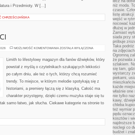
lecz na dośw
niż moda. To
Natura i Przedmioty. W […]
czasie. Czło
listę atrakc
Ć CHRZEŚCIJAŃSKA
wejść w ryt
nocować każ
dłużej w jed
Zamiast wyłą
CI
siada przy s
próbuje zroz
Taka podróż
ZESPOŁY
2026
MOŻLIWOŚĆ KOMENTOWANIA
ZOSTAŁA WYŁĄCZONA
na zdjęciach
I
ARTYŚCI
Ogromną zale
Limith to lifestylowy magazyn dla fanów dźwięków, który
że pozwala 
szlakiem. Na
powstał z myślą o czytelnikach szukających lekkości
się tam, gdz
wystarczy ze
po całym dniu, ale też o tych, którzy chcą rozumieć
piekarni, us
trendy. To miejsce, w którym melodie spotykają się z
mieszkańców
każde miejsc
historiami, a premiery łączą się z klasyką. Całość ma
właśnie one 
charakter przystępny, dzięki czemu muzyka staje się tu
nie tylko na
kawy, dźwię
ć tak samo łatwo, jak słucha. Ciekawe kategorie na stronie to
chleba kupio
też wymiar p
pędu oznacza
kosztów i wi
najdroższe b
noclegi co d
budżet i zna