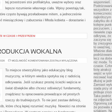
tej przestrzeni stoi profilaktyka, uważne wybory oraz
wspomnień.
Podróżowanie
lepsze rozumienie własnego ciała. Wpisy powstają tak,
wszystkim z 
konieczności
óre często bywają przeładowane mitem, a jednocześnie
najkrótszym 
l miesiączkowy i zaburzenia i Młoda kobieta – dorastanie i
zabytku do dr
kolejne punk
poczuciem, ż
niewiele zap
odkrywa, że
E W CZASIE I PRZESTRZENI
zaczyna się 
by zrezygnow
to uważniej, 
Właśnie dlat
PRODUKCJA WOKALNA
podróżowania
lecz na dośw
NAGRYWANIE
2026
MOŻLIWOŚĆ KOMENTOWANIA
ZOSTAŁA WYŁĄCZONA
niż moda. To
I
czasie. Czło
PRODUKCJA
WOKALNA
listę atrakc
To miejsce stworzyliśmy jako edukacyjny blog
wejść w ryt
muzyczny, w którym wiedza spotyka się z radością
nocować każ
dłużej w jed
odkrywania. Jeśli szukasz prostej ścieżki wejścia w
Zamiast wyłą
świat dźwięków albo chcesz odświeżyć fundamenty,
siada przy s
próbuje zroz
znajdziesz tu opracowania prowadzące od prostych
Taka podróż
na zdjęciach
rzeczy do trudniejszych. To nie jest zestaw definicji,
Ogromną zale
sób, które chcą lepiej rozumieć muzykę. Nowości na stronie
że pozwala 
szlakiem. Na