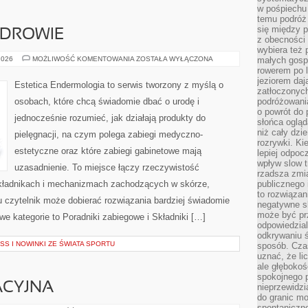
w pośpiechu
temu podróż 
się między p
ZDROWIE
z obecności 
wybiera też 
MODA,
2026
MOŻLIWOŚĆ KOMENTOWANIA
ZOSTAŁA WYŁĄCZONA
małych gosp
URODA,
rowerem po 
ZDROWIE
jeziorem daj
Estetica Endermologia to serwis tworzony z myślą o
zatłoczonyc
osobach, które chcą świadomie dbać o urodę i
podróżowania
o powrót do
jednocześnie rozumieć, jak działają produkty do
słońca ogląd
niż cały dz
pielęgnacji, na czym polega zabiegi medyczno-
rozrywki. Ki
estetyczne oraz które zabiegi gabinetowe mają
lepiej odpoc
wpływ slow t
uzasadnienie. To miejsce łączy rzeczywistość
rzadsza zmia
składnikach i mechanizmach zachodzących w skórze,
publicznego 
to rozwiązan
u czytelnik może dobierać rozwiązania bardziej świadomie
negatywne s
może być pr
we kategorie to Poradniki zabiegowe i Składniki […]
odpowiedzia
odkrywaniu ś
SS I NOWINKI ZE ŚWIATA SPORTU
sposób. Cza
uznać, że li
ale głęboko
spokojnego p
ACYJNA
nieprzewidzi
do granic mo
spontaniczn