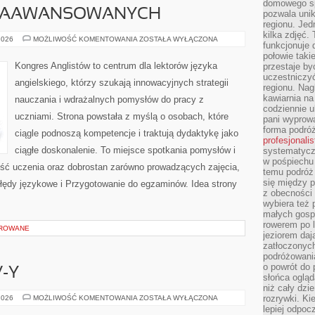
domowego sp
 ZAAWANSOWANYCH
pozwala uni
regionu. Jed
kilka zdjęć.
ANGIELSKI
2026
MOŻLIWOŚĆ KOMENTOWANIA
ZOSTAŁA WYŁĄCZONA
funkcjonuje
DLA
ZAAWANSOWANYCH
połowie taki
Kongres Anglistów to centrum dla lektorów języka
przestaje by
uczestniczy
angielskiego, którzy szukają innowacyjnych strategii
regionu. Nag
kawiarnia na
nauczania i wdrażalnych pomysłów do pracy z
codziennie u
uczniami. Strona powstała z myślą o osobach, które
pani wyprowa
forma podróż
ciągle podnoszą kompetencje i traktują dydaktykę jako
profesjonali
ciągłe doskonalenie. To miejsce spotkania pomysłów i
systematyczn
w pośpiechu
akość uczenia oraz dobrostan zarówno prowadzących zajęcia,
temu podróż 
się między p
Błędy językowe i Przygotowanie do egzaminów. Idea strony
z obecności 
wybiera też 
małych gosp
rowerem po 
OROWANE
jeziorem daj
zatłoczonyc
podróżowania
o powrót do
-Y
słońca ogląd
niż cały dz
LUKSUSOWE
rozrywki. Ki
2026
MOŻLIWOŚĆ KOMENTOWANIA
ZOSTAŁA WYŁĄCZONA
SUV-
lepiej odpoc
Y