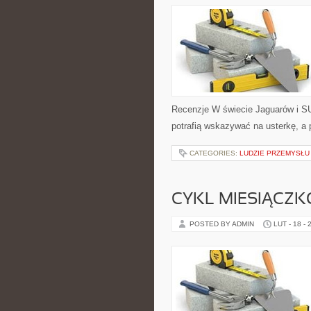
Recenzje W świecie Jaguarów i SU
potrafią wskazywać na usterkę, a 
CATEGORIES:
LUDZIE PRZEMYSŁU
CYKL MIESIĄCZK
POSTED BY ADMIN
LUT - 18 - 