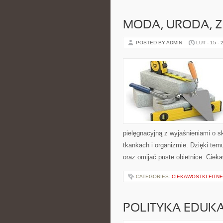
MODA, URODA, 
POSTED BY ADMIN
LUT - 15 - 
pielęgnacyjną z wyjaśnieniami o 
tkankach i organizmie. Dzięki tem
oraz omijać puste obietnice. Cieka
CATEGORIES:
CIEKAWOSTKI FITNE
POLITYKA EDUK