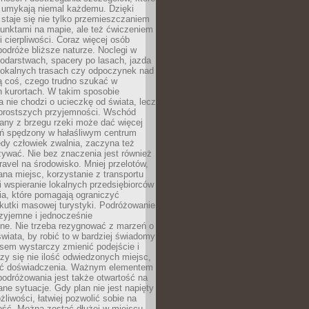
 umykają niemal każdemu. Dzięki
staje się nie tylko przemieszczaniem
unktami na mapie, ale też ćwiczeniem
i cierpliwości. Coraz więcej osób
podróże bliższe naturze. Noclegi w
odarstwach, spacery po lasach, jazda
lokalnych trasach czy odpoczynek nad
ą coś, czego trudno szukać w
h kurortach. W takim sposobie
 nie chodzi o ucieczkę od świata, lecz
 prostszych przyjemności. Wschód
any z brzegu rzeki może dać więcej
ień spędzony w hałaśliwym centrum
edy człowiek zwalnia, zaczyna też
zywać. Nie bez znaczenia jest również
ravel na środowisko. Mniej przelotów,
na miejsc, korzystanie z transportu
i wspieranie lokalnych przedsiębiorców
ia, które pomagają ograniczyć
kutki masowej turystyki. Podróżowanie
zyjemne i jednocześnie
lne. Nie trzeba rezygnować z marzeń o
wiata, by robić to w bardziej świadomy
sem wystarczy zmienić podejście i
czy się nie ilość odwiedzonych miejsc,
ść doświadczenia. Ważnym elementem
odróżowania jest także otwartość na
ane sytuacje. Gdy plan nie jest napięty
żliwości, łatwiej pozwolić sobie na
ość. Można zostać dłużej w miejscu,