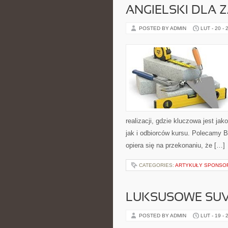
ANGIELSKI DLA
POSTED BY ADMIN
LUT - 20 - 
realizacji, gdzie kluczowa jest j
jak i odbiorców kursu. Polecamy 
opiera się na przekonaniu, że […]
CATEGORIES:
ARTYKUŁY SPONS
LUKSUSOWE SUV
POSTED BY ADMIN
LUT - 19 - 