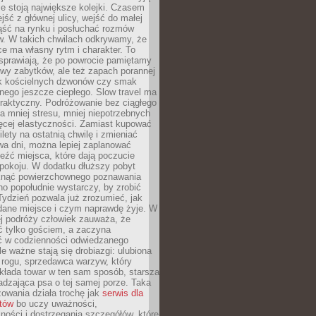
ie stoją największe kolejki. Czasem
jść z głównej ulicy, wejść do małej
iąść na rynku i posłuchać rozmów
. W takich chwilach odkrywamy, że
e ma własny rytm i charakter. To
sprawiają, że po powrocie pamiętamy
zwy zabytków, ale też zapach porannej
k kościelnych dzwonów czy smak
nego jeszcze ciepłego. Slow travel ma
raktyczny. Podróżowanie bez ciągłego
 mniej stresu, mniej niepotrzebnych
ęcej elastyczności. Zamiast kupować
ilety na ostatnią chwilę i zmieniać
wa dni, można lepiej zaplanować
leźć miejsca, które dają poczucie
okoju. W dodatku dłuższy pobyt
knąć powierzchownego poznawania
no popołudnie wystarczy, by zrobić
 Tydzień pozwala już zrozumieć, jak
 dane miejsce i czym naprawdę żyje. W
ej podróży człowiek zauważa, że
ć tylko gościem, a zaczyna
ć w codzienności odwiedzanego
le ważne stają się drobiazgi: ulubiona
 rogu, sprzedawca warzyw, który
kłada towar w ten sam sposób, starsza
dzająca psa o tej samej porze. Taka
owania działa trochę jak
serwis dla
stów
bo uczy uważności,
ości i dostrzegania szczegółów, które