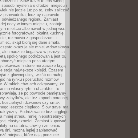
iadczeniu. Slow travel to coś więcej
 sposób myślenia o drodze, miejscu i
wiek nie jedzie już po to, żeby zaliczyć
ji z przewodnika, lecz by naprawdę
m odwiedzanego regionu. Zamiast
dej nocy w innym miejscu, zostaje
nym mieście albo nawet w jednej wsi.
cznie fotografować lokalną kuchnię,
tole, rozmawia z gospodarzami i
umieć, skąd biorą się dane smaki.
 często okazuje się mniej widowiskowa
, ale znacznie bogatsza w przeżycia.
tą spokojnego podróżowania jest to,
zobaczyć miejsca poza utartym
jciekawsze historie nie zawsze kryją
ie stoją największe kolejki. Czasem
jść z głównej ulicy, wejść do małej
iąść na rynku i posłuchać rozmów
. W takich chwilach odkrywamy, że
e ma własny rytm i charakter. To
sprawiają, że po powrocie pamiętamy
zwy zabytków, ale też zapach porannej
k kościelnych dzwonów czy smak
nego jeszcze ciepłego. Slow travel ma
raktyczny. Podróżowanie bez ciągłego
 mniej stresu, mniej niepotrzebnych
ęcej elastyczności. Zamiast kupować
ilety na ostatnią chwilę i zmieniać
wa dni, można lepiej zaplanować
leźć miejsca, które dają poczucie