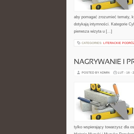
aby pomagać zrozumieć tematy, kt
dotykają intymności. Kategorie Cyk
pierwsza wizyta u […]
CATEGORIES:
LITERACKIE PODRÓŻ
NAGRYWANIE I 
POSTED BY ADMIN
LUT - 16 - 
tylko wspierający towarzysz dla o