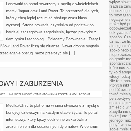
wpływ slow t
Landworld to portal stworzony z myślą o właścicielach
rzadsza zmia
publicznego 
marek Jaguar oraz Land Rover. To przestrzeń dla tych,
to rozwiązan
którzy chcą lepiej rozumieć obsługę wozu klasy
negatywne s
może być pr
wyższej. Strona prowadzi czytelnika od podstaw po
odpowiedzia
bardziej szczegółowe zagadnienia, łącząc praktykę z
odkrywaniu ś
sposób. Cza
tłem rynku i technologii. Polecamy Porównania i Testy i
uznać, że li
ale głęboko
V-ów Land Rover liczą się niuanse. Nawet drobne sygnały
spokojnego p
przeciąganie obsługi może przełożyć się […]
nieprzewidzi
do granic mo
spontaniczn
które nas za
tylko dlateg
wtedy rodzą 
Nie te z obo
OWY I ZABURZENIA
których nikt
podróżowani
trwać miesią
CYKL
2026
MOŻLIWOŚĆ KOMENTOWANIA
ZOSTAŁA WYŁĄCZONA
MIESIĄCZKOWY
perspektywy
I
spokojniejszy
ZABURZENIA
MediluxClinic to platforma w sieci stworzone z myślą o
zmieścić w n
Zabytki nie 
kondycji dziewczyn na każdym etapie życia. To portal
także jutro
internetowy, który łączy codzienne wskazówki z
jednego muze
pobyć w now
zrozumieniem dla codziennych dylematów. W centrum
sobie mniej