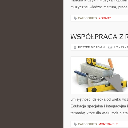
Historia Muzyki i Muzyka Popular
muzycznej wiedzy: metrum, praca
CATEGORIES:
PORADY
WSPÓŁPRACA Z 
POSTED BY ADMIN
LUT - 15 - 
umiejętności dziecka od wieku wc
Edukacja specjalna i integracyjna 
tematów, które dla wielu rodzin st
CATEGORIES:
MONTRAVELS