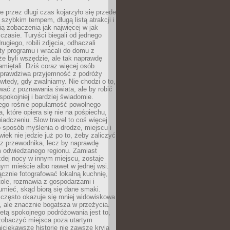
 przez długi czas kojarzyło się przede
szybkim tempem, długą listą atrakcji i
ą zobaczenia jak najwięcej w jak
czasie. Turyści biegali od jednego
ugiego, robili zdjęcia, odhaczali
ty programu i wracali do domu z
e byli wszędzie, ale tak naprawdę
amiętali. Dziś coraz więcej osób
 prawdziwa przyjemność z podróży
wtedy, gdy zwalniamy. Nie chodzi o to,
ać z poznawania świata, ale by robić
spokojniej i bardziej świadomie.
ego rośnie popularność powolnego
, które opiera się nie na pośpiechu,
iadczeniu. Slow travel to coś więcej
 sposób myślenia o drodze, miejscu i
wiek nie jedzie już po to, żeby zaliczyć
ji z przewodnika, lecz by naprawdę
m odwiedzanego regionu. Zamiast
dej nocy w innym miejscu, zostaje
nym mieście albo nawet w jednej wsi.
cznie fotografować lokalną kuchnię,
tole, rozmawia z gospodarzami i
umieć, skąd biorą się dane smaki.
 często okazuje się mniej widowiskowa
, ale znacznie bogatsza w przeżycia.
tą spokojnego podróżowania jest to,
zobaczyć miejsca poza utartym
jciekawsze historie nie zawsze kryją