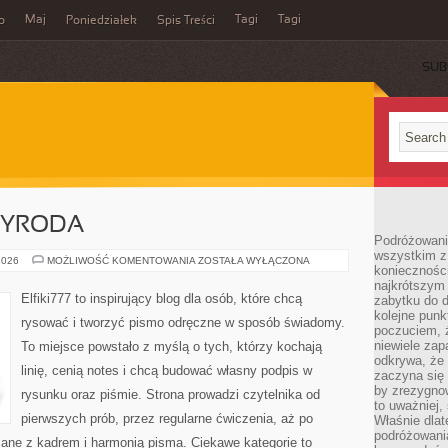
Maj
Tagi
Tagi
o
Poniedziałek
Spis Treści
SUB
ZYRODA
Podróżowanie
wszystkim z 
KRAJOBRAZ
2026
MOŻLIWOŚĆ KOMENTOWANIA
ZOSTAŁA WYŁĄCZONA
konieczności
I
PRZYRODA
najkrótszym 
Elfiki777 to inspirujący blog dla osób, które chcą
zabytku do dr
kolejne punk
rysować i tworzyć pismo odręczne w sposób świadomy.
poczuciem, ż
niewiele zap
To miejsce powstało z myślą o tych, którzy kochają
odkrywa, że
linię, cenią notes i chcą budować własny podpis w
zaczyna się 
by zrezygnow
rysunku oraz piśmie. Strona prowadzi czytelnika od
to uważniej, 
pierwszych prób, przez regularne ćwiczenia, aż po
Właśnie dlat
podróżowania
ane z kadrem i harmonią pisma. Ciekawe kategorie to