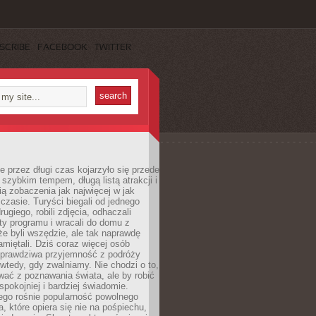
SCRIBE
FACEBOOK
TWITTER
 przez długi czas kojarzyło się przede
szybkim tempem, długą listą atrakcji i
ą zobaczenia jak najwięcej w jak
czasie. Turyści biegali od jednego
ugiego, robili zdjęcia, odhaczali
ty programu i wracali do domu z
e byli wszędzie, ale tak naprawdę
amiętali. Dziś coraz więcej osób
 prawdziwa przyjemność z podróży
wtedy, gdy zwalniamy. Nie chodzi o to,
ać z poznawania świata, ale by robić
spokojniej i bardziej świadomie.
ego rośnie popularność powolnego
, które opiera się nie na pośpiechu,