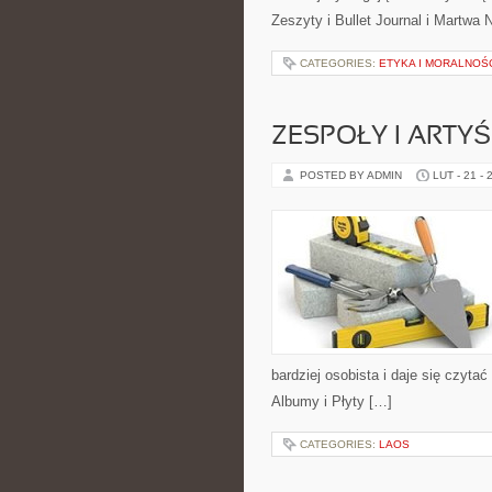
Zeszyty i Bullet Journal i Martwa 
CATEGORIES:
ETYKA I MORALNOŚ
ZESPOŁY I ARTYŚ
POSTED BY ADMIN
LUT - 21 - 
bardziej osobista i daje się czyta
Albumy i Płyty […]
CATEGORIES:
LAOS