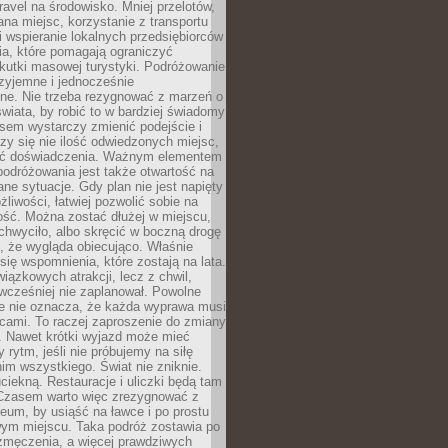
ravel na środowisko. Mniej przelotów,
na miejsc, korzystanie z transportu
i wspieranie lokalnych przedsiębiorców
ia, które pomagają ograniczyć
kutki masowej turystyki. Podróżowanie
zyjemne i jednocześnie
lne. Nie trzeba rezygnować z marzeń o
wiata, by robić to w bardziej świadomy
sem wystarczy zmienić podejście i
czy się nie ilość odwiedzonych miejsc,
ść doświadczenia. Ważnym elementem
odróżowania jest także otwartość na
ane sytuacje. Gdy plan nie jest napięty
żliwości, łatwiej pozwolić sobie na
ość. Można zostać dłużej w miejscu,
chwyciło, albo skręcić w boczną drogę
o, że wygląda obiecująco. Właśnie
się wspomnienia, które zostają na lata.
wiązkowych atrakcji, lecz z chwil,
 wcześniej nie zaplanował. Powolne
e nie oznacza, że każda wyprawa musi
cami. To raczej zaproszenie do zmiany
. Nawet krótki wyjazd może mieć
 rytm, jeśli nie próbujemy na siłę
im wszystkiego. Świat nie zniknie.
uciekną. Restauracje i uliczki będą tam
. Czasem warto więc zrezygnować z
um, by usiąść na ławce i po prostu
ym miejscu. Taka podróż zostawia po
 zmęczenia, a więcej prawdziwych