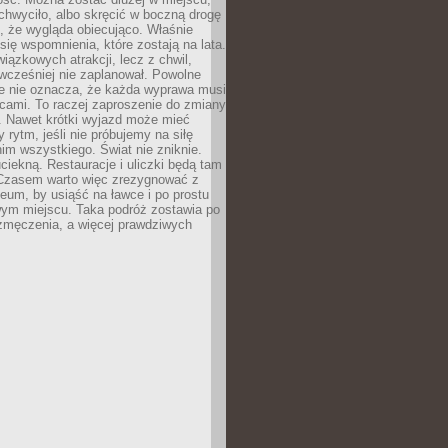
chwyciło, albo skręcić w boczną drogę
o, że wygląda obiecująco. Właśnie
się wspomnienia, które zostają na lata.
wiązkowych atrakcji, lecz z chwil,
 wcześniej nie zaplanował. Powolne
e nie oznacza, że każda wyprawa musi
cami. To raczej zaproszenie do zmiany
. Nawet krótki wyjazd może mieć
 rytm, jeśli nie próbujemy na siłę
im wszystkiego. Świat nie zniknie.
uciekną. Restauracje i uliczki będą tam
. Czasem warto więc zrezygnować z
um, by usiąść na ławce i po prostu
ym miejscu. Taka podróż zostawia po
 zmęczenia, a więcej prawdziwych