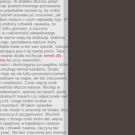
okoju. W dodatku dłuższy pobyt
knąć powierzchownego poznawania
no popołudnie wystarczy, by zrobić
 Tydzień pozwala już zrozumieć, jak
 dane miejsce i czym naprawdę żyje. W
ej podróży człowiek zauważa, że
ć tylko gościem, a zaczyna
ć w codzienności odwiedzanego
le ważne stają się drobiazgi: ulubiona
 rogu, sprzedawca warzyw, który
kłada towar w ten sam sposób, starsza
dzająca psa o tej samej porze. Taka
owania działa trochę jak
serwis dla
stów
bo uczy uważności,
ości i dostrzegania szczegółów, które
 umykają niemal każdemu. Dzięki
staje się nie tylko przemieszczaniem
unktami na mapie, ale też ćwiczeniem
i cierpliwości. Coraz więcej osób
podróże bliższe naturze. Noclegi w
odarstwach, spacery po lasach, jazda
lokalnych trasach czy odpoczynek nad
ą coś, czego trudno szukać w
h kurortach. W takim sposobie
 nie chodzi o ucieczkę od świata, lecz
 prostszych przyjemności. Wschód
any z brzegu rzeki może dać więcej
ień spędzony w hałaśliwym centrum
edy człowiek zwalnia, zaczyna też
zywać. Nie bez znaczenia jest również