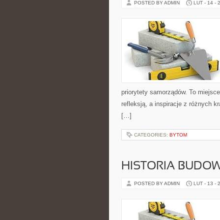
POSTED BY ADMIN
LUT - 14 - 
priorytety samorządów. To miejsce
refleksją, a inspiracje z różnych 
[…]
CATEGORIES:
BYTOM
HISTORIA BUDO
POSTED BY ADMIN
LUT - 13 - 