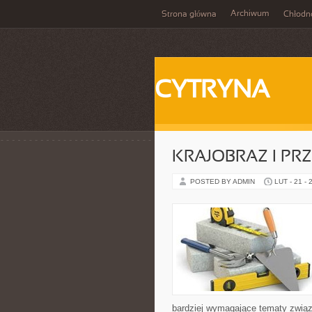
Archiwum
Strona główna
Chłodn
CYTRYNA
KRAJOBRAZ I PR
POSTED BY ADMIN
LUT - 21 - 
bardziej wymagające tematy związ