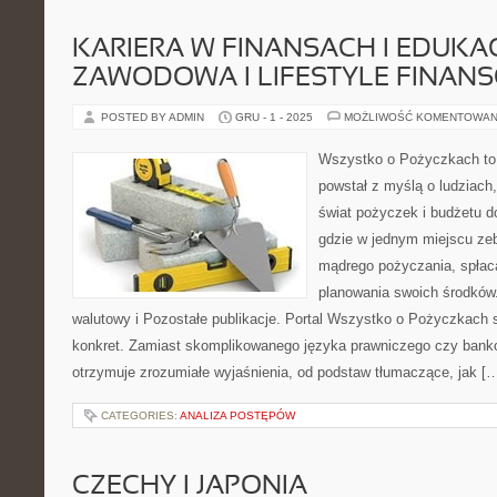
KARIERA W FINANSACH I EDUKA
ZAWODOWA I LIFESTYLE FINAN
POSTED BY ADMIN
GRU - 1 - 2025
MOŻLIWOŚĆ KOMENTOWAN
Wszystko o Pożyczkach to s
powstał z myślą o ludziach,
świat pożyczek i budżetu d
gdzie w jednym miejscu ze
mądrego pożyczania, spłac
planowania swoich środków.
walutowy i Pozostałe publikacje. Portal Wszystko o Pożyczkach s
konkret. Zamiast skomplikowanego języka prawniczego czy bank
otrzymuje zrozumiałe wyjaśnienia, od podstaw tłumaczące, jak [
CATEGORIES:
ANALIZA POSTĘPÓW
CZECHY I JAPONIA