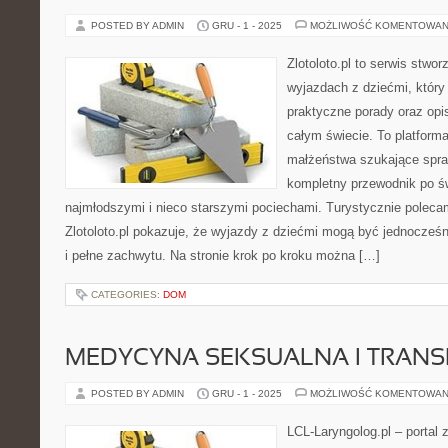
POSTED BY ADMIN
GRU - 1 - 2025
MOŻLIWOŚĆ KOMENTOWAN
Zlotoloto.pl to serwis stwo
wyjazdach z dziećmi, który
praktyczne porady oraz op
całym świecie. To platform
małżeństwa szukające spra
kompletny przewodnik po ś
najmłodszymi i nieco starszymi pociechami. Turystycznie poleca
Zlotoloto.pl pokazuje, że wyjazdy z dziećmi mogą być jednocześn
i pełne zachwytu. Na stronie krok po kroku można […]
CATEGORIES:
DOM
MEDYCYNA SEKSUALNA I TRAN
POSTED BY ADMIN
GRU - 1 - 2025
MOŻLIWOŚĆ KOMENTOWAN
LCL-Laryngolog.pl – portal