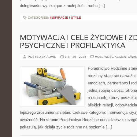
dolegliwości wynikające z małej ilości ruchu […]
CATEGORIES:
INSPIRACJE I STYLE
MOTYWACJA I CELE ŻYCIOWE I Z
PSYCHICZNE I PROFILAKTYKA
POSTED BY ADMIN
LIS - 29 - 2025
MOŻLIWOŚĆ KOMENTOWAN
Poradnictwo Rodzinne stano
rodzinny staje się najważn
emocjach, partnerstwo i rod
jedną spójną całość. Stron
o osobach, którzy poszuku
bliskich relacji, odpowiedzi
lepszego zrozumienia siebie. Ciekawe kategorie: Interwencja kryz
uważność. Na stronie Poradnictwo Rodzinne odnajdziesz szczegół
pokazują, jak działa życie rodzinne na poziomie […]