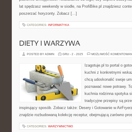
lat spędzasz weekendy w siodle, na ProfiBike.pl znajdziesz conte
poszerzać horyzonty. Zobacz […]
CATEGORIES:
INFORMATYKA
DIETY I WARZYWA
POSTED BY ADMIN
GRU - 2 - 2025
MOŻLIWOŚĆ KOMENTOWAN
Izagotuje.pl to portal o got
kuchni z konkretnymi wska
chcą udoskonalić swoje umie
poznawać nowe potrawy. To
kuchnia rodzinna spotyka si
tradycyjne przepisy są prz
inspirujący sposób. Zobacz także: Desery i Gotowanie w AirFryerz
znajdzie rozbudowaną kolekcję receptur, obejmującą zarówno pros
CATEGORIES:
WARZYWNICTWO