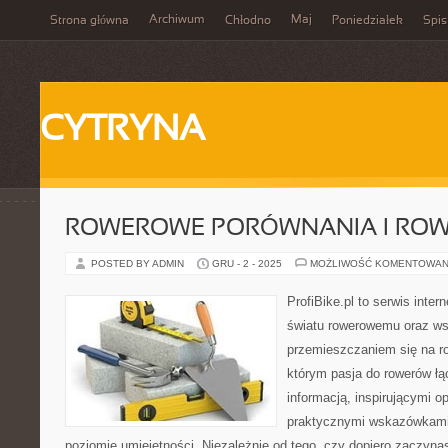
Archiwum
Maj
Strona główna
Chłodno
Poniedziałek
Spis
CYTRYNA
ROWEROWE PORÓWNANIA I ROW
POSTED BY ADMIN
GRU - 2 - 2025
MOŻLIWOŚĆ KOMENTOWAN
ProfiBike.pl to serwis inte
światu rowerowemu oraz ws
przemieszczaniem się na ro
którym pasja do rowerów łąc
informacją, inspirującymi o
praktycznymi wskazówkami
poziomie umiejętności. Niezależnie od tego, czy dopiero zaczyna