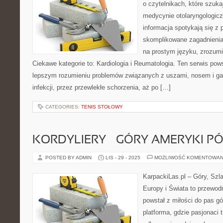
o czytelnikach, które szuk
medycynie otolaryngologicz
informacja spotykają się z p
skomplikowane zagadnieni
na prostym języku, zrozumi
Ciekawe kategorie to: Kardiologia i Reumatologia. Ten serwis pow
lepszym rozumieniu problemów związanych z uszami, nosem i ga
infekcji, przez przewlekłe schorzenia, aż po […]
CATEGORIES:
TENIS STOŁOWY
KORDYLIERY – GÓRY AMERYKI P
POSTED BY ADMIN
LIS - 29 - 2025
MOŻLIWOŚĆ KOMENTOWAN
KarpackiLas.pl – Góry, Szl
Europy i Świata to przewodn
powstał z miłości do pas gó
platforma, gdzie pasjonaci 