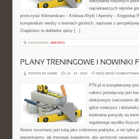
odkrywania rodzimych pasm
najciekawszych rejonów gór
przeczytać Kilimandżaro – Królowa Afryki i Apeniny – Kręgosłup W
kompendium wiedzy o terenach górskich, napisane z perspektywy
Znajdziesz tu dokładne opisy […]
CATEGORIES:
MMORPG
PLANY TRENINGOWE I NOWINKI F
POSTED BY ADMIN
LIS - 29 - 2025
MOŻLIWOŚĆ KOMENTOWAN
PT6.pl to kompleksowy prze
całości poświęcony jest tr
efektywnym ćwiczeniom dla
gdzie nowicjusz i doświadc
konkretne pomysły na treni
regularnego wysiłku fizyczn
fitness rozumiany jest tutaj jako codzienna praktyka, a nie tylko p
prezentujemy, jak trenować świadomie, aby wzmocnić sprawność 