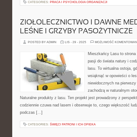
CATEGORIES:
PRACA I PSYCHOLOGIA ORGANIZACJI
ZIOŁOLECZNICTWO I DAWNE ME
LEŚNE I GRZYBY PASOŻYTNICZE
POSTED BY ADMIN
LIS - 29 - 2025
MOŻLIWOŚĆ KOMENTOWAN
Mieszkańcy Lasu to strona 
pasji do świata natury i co
lasu. To wirtualna ostoja, 
wsiąknąć w opowieści o lesi
niewidocznych na pierwszy 
zachodzą w naturalnym otoc
Naturalne produkty z lasu. Ten projekt jest prowadzony z perspek
codziennie czuwa nad lasem i obserwuje to, czego większość lud
podczas […]
CATEGORIES:
ŚWIĘCI PATRONI I ICH OPIEKA