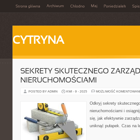
Archiwum
Maj
Strona główna
Chłodno
Poniedziałek
Spis
CYTRYNA
SEKRETY SKUTECZNEGO ZARZĄ
NIERUCHOMOŚCIAMI
POSTED BY ADMIN
KWI - 9 - 2025
MOŻLIWOŚĆ KOMENTOWAN
Odkryj sekrety skuteczneg
nieruchomościami i osiągni
się, jak efektywnie zarządz
uniknąć pułapek. Czas na l