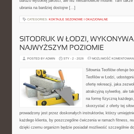
bardzo wysokiej jakości, ale też niesamowicie modne. Tam także 
ubrania na bardziej dostojne […]
CATEGORIES:
KOKTAJLE SEZONOWE I OKAZJONALNE
SITODRUK W ŁODZI, WYKONYWA
NAJWYŻSZYM POZIOMIE
POSTED BY ADMIN
STY - 2 - 2026
MOŻLIWOŚĆ KOMENTOWAN
Siłownia Teofilów oferuje b
Teofilów w Łodzi, udostępn
ofertę rekreacji, jaka zezw
atrakcyjną sylwetkę, ale ta
na formę fizyczną każdego,
skorzystać z oferty tej siło
prowadzony jest przez doskonałych instruktorów, którzy umiejętni
każdego klienta, by poszczególne ćwiczenia w ramach fitness, re
dzięki czemu organizm będzie posiadał możliwość szczególnie d