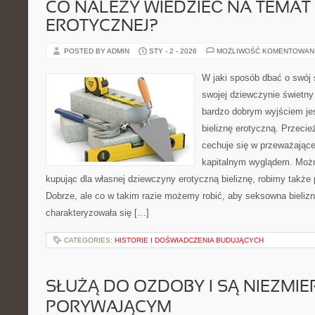
CO NALEŻY WIEDZIEĆ NA TEMAT 
EROTYCZNEJ?
POSTED BY ADMIN
STY - 2 - 2026
MOŻLIWOŚĆ KOMENTOWAN
W jaki sposób dbać o swój s
swojej dziewczynie świetny
bardzo dobrym wyjściem jest
bieliznę erotyczną. Przeci
cechuje się w przeważając
kapitalnym wyglądem. Możn
kupując dla własnej dziewczyny erotyczną bieliznę, robimy także
Dobrze, ale co w takim razie możemy robić, aby seksowna bieliz
charakteryzowała się […]
CATEGORIES:
HISTORIE I DOŚWIADCZENIA BUDUJĄCYCH
SŁUŻĄ DO OZDOBY I SĄ NIEZMIE
PORYWAJĄCYM