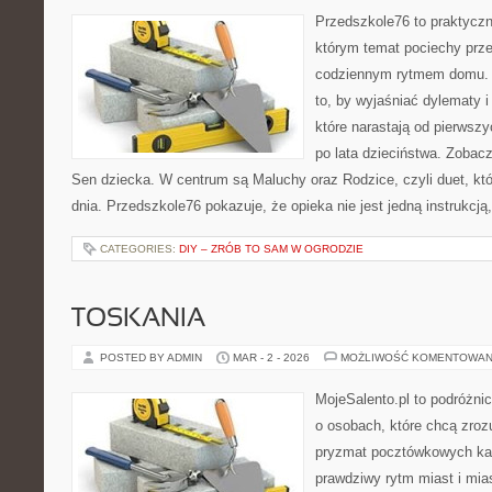
Przedszkole76 to praktyczn
którym temat pociechy prze
codziennym rytmem domu. T
to, by wyjaśniać dylematy 
które narastają od pierwsz
po lata dzieciństwa. Zobacz
Sen dziecka. W centrum są Maluchy oraz Rodzice, czyli duet, któ
dnia. Przedszkole76 pokazuje, że opieka nie jest jedną instrukcją,
CATEGORIES:
DIY – ZRÓB TO SAM W OGRODZIE
TOSKANIA
POSTED BY ADMIN
MAR - 2 - 2026
MOŻLIWOŚĆ KOMENTOWAN
MojeSalento.pl to podróżni
o osobach, które chcą zrozu
pryzmat pocztówkowych kad
prawdziwy rytm miast i mia