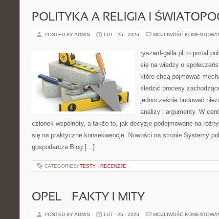
POLITYKA A RELIGIA I ŚWIATOP
POSTED BY ADMIN
LUT - 25 - 2026
MOŻLIWOŚĆ KOMENTOWA
ryszard-galla.pl to portal p
się na wiedzy o społeczeńst
które chcą pojmować mecha
śledzić procesy zachodząc
jednocześnie budować nieza
analizy i argumenty. W cen
członek wspólnoty, a także to, jak decyzje podejmowane na różn
się na praktyczne konsekwencje. Nowości na stronie Systemy poli
gospodarcza Blog […]
CATEGORIES:
TESTY I RECENZJE
OPEL – FAKTY I MITY
POSTED BY ADMIN
LUT - 25 - 2026
MOŻLIWOŚĆ KOMENTOWA