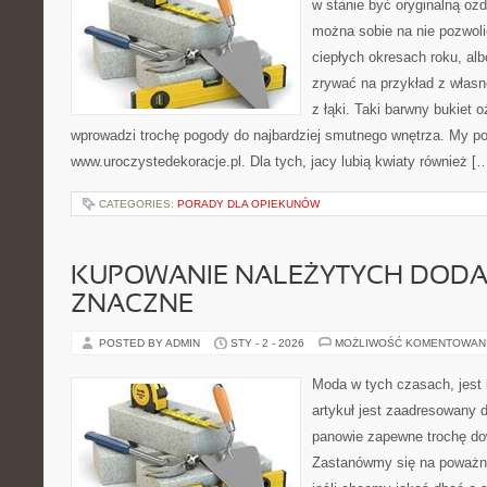
w stanie być oryginalną oz
można sobie na nie pozwoli
ciepłych okresach roku, al
zrywać na przykład z własn
z łąki. Taki barwny bukiet
wprowadzi trochę pogody do najbardziej smutnego wnętrza. My p
www.uroczystedekoracje.pl. Dla tych, jacy lubią kwiaty również [
CATEGORIES:
PORADY DLA OPIEKUNÓW
KUPOWANIE NALEŻYTYCH DOD
ZNACZNE
POSTED BY ADMIN
STY - 2 - 2026
MOŻLIWOŚĆ KOMENTOWAN
Moda w tych czasach, jest
artykuł jest zaadresowany d
panowie zapewne trochę dow
Zastanówmy się na poważni