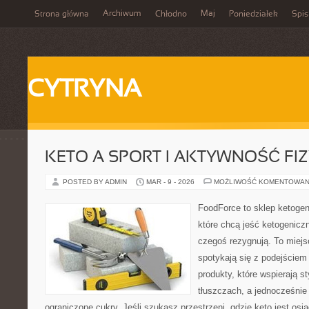
Archiwum
Maj
Strona główna
Chłodno
Poniedziałek
Spis
CYTRYNA
KETO A SPORT I AKTYWNOŚĆ FI
POSTED BY ADMIN
MAR - 9 - 2026
MOŻLIWOŚĆ KOMENTOWAN
FoodForce to sklep ketogen
które chcą jeść ketogeniczn
czegoś rezygnują. To miej
spotykają się z podejście
produkty, które wspierają st
tłuszczach, a jednocześni
ograniczone cukry. Jeśli szukasz przestrzeni, gdzie keto jest osią