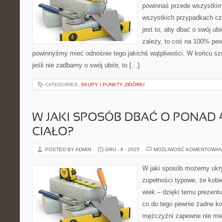
powinnaś przede wszystkim
wszystkich przypadkach cz
jest to, aby dbać o swój ub
zależy, to coś na 100% pew
powinnyśmy mieć odnośnie tego jakichś wątpliwości. W końcu szc
jeśli nie zadbamy o swój ubiór, to […]
CATEGORIES:
SKUPY I PUNKTY ZBIÓRKI
W JAKI SPOSÓB DBAĆ O PONAD 
CIAŁO?
POSTED BY ADMIN
GRU - 8 - 2025
MOŻLIWOŚĆ KOMENTOWAN
W jaki sposób możemy ukry
zupełności typowe, że kobi
wiek – dzięki temu prezentuj
co do tego pewnie żadne kob
mężczyźni zapewne nie mie