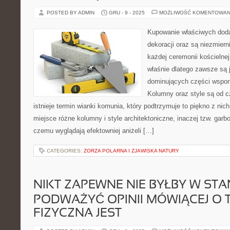
POSTED BY ADMIN
GRU - 9 - 2025
MOŻLIWOŚĆ KOMENTOWAN
Kupowanie właściwych doda
dekoracji oraz są niezmier
każdej ceremonii kościelnej
właśnie dlatego zawsze są 
dominujących części wsporn
Kolumny oraz style są od c
istnieje termin wianki komunia, który podtrzymuje to piękno z nic
miejsce różne kolumny i style architektoniczne, inaczej tzw. garb
czemu wyglądają efektowniej aniżeli […]
CATEGORIES:
ZORZA POLARNA I ZJAWISKA NATURY
NIKT ZAPEWNE NIE BYŁBY W STA
PODWAŻYĆ OPINII MÓWIĄCEJ O 
FIZYCZNA JEST