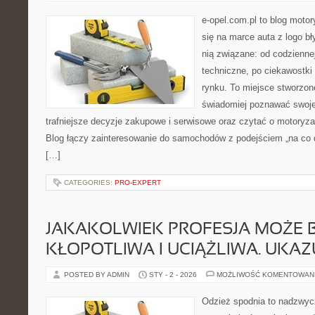
e-opel.com.pl to blog motor
się na marce auta z logo b
nią związane: od codziennej
techniczne, po ciekawostki
rynku. To miejsce stworzon
świadomiej poznawać swoj
trafniejsze decyzje zakupowe i serwisowe oraz czytać o motoryza
Blog łączy zainteresowanie do samochodów z podejściem „na co dz
[…]
CATEGORIES:
PRO-EXPERT
JAKAKOLWIEK PROFESJA MOŻE 
KŁOPOTLIWA I UCIĄŻLIWA. UKAZ
POSTED BY ADMIN
STY - 2 - 2026
MOŻLIWOŚĆ KOMENTOWAN
Odzież spodnia to nadzwyc