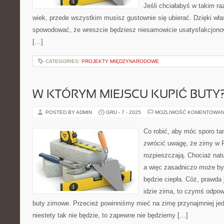
Jeśli chciałabyś w takim ra
wiek, przede wszystkim musisz gustownie się ubierać. Dzięki wł
spowodować, że wreszcie będziesz niesamowicie usatysfakcjon
[…]
CATEGORIES:
PROJEKTY MIĘDZYNARODOWE
W KTÓRYM MIEJSCU KUPIĆ BUTY
POSTED BY ADMIN
GRU - 7 - 2025
MOŻLIWOŚĆ KOMENTOWAN
Co robić, aby móc sporo ta
zwrócić uwagę, że zimy w P
rozpieszczają. Chociaż nat
a więc zasadniczo może by
będzie ciepła. Cóż, prawda j
idzie zima, to czymś odpow
buty zimowe. Przecież powinniśmy mieć na zimę przynajmniej jed
niestety tak nie będzie, to zapewne nie będziemy […]