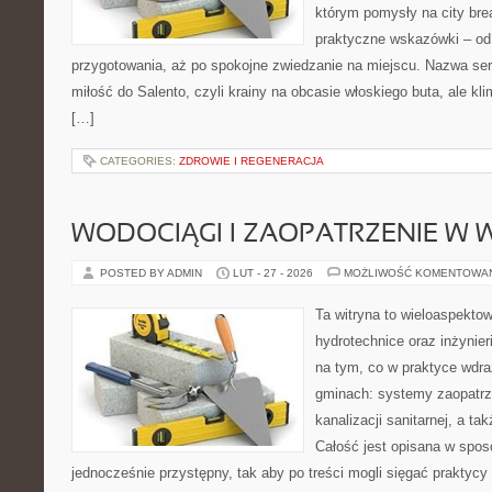
którym pomysły na city bre
praktyczne wskazówki – od p
przygotowania, aż po spokojne zwiedzanie na miejscu. Nazwa se
miłość do Salento, czyli krainy na obcasie włoskiego buta, ale kl
[…]
CATEGORIES:
ZDROWIE I REGENERACJA
WODOCIĄGI I ZAOPATRZENIE W
POSTED BY ADMIN
LUT - 27 - 2026
MOŻLIWOŚĆ KOMENTOWA
Ta witryna to wieloaspekto
hydrotechnice oraz inżynieri
na tym, co w praktyce wdra
gminach: systemy zaopatrz
kanalizacji sanitarnej, a t
Całość jest opisana w sposó
jednocześnie przystępny, tak aby po treści mogli sięgać praktycy 