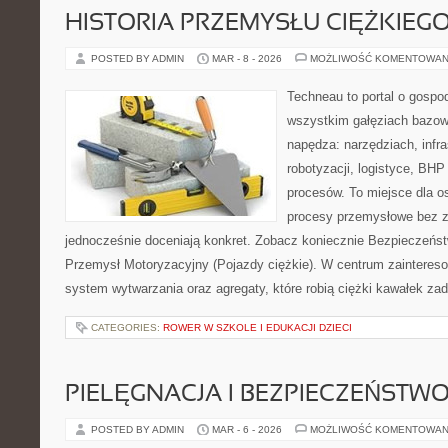
HISTORIA PRZEMYSŁU CIĘŻKIEG
POSTED BY ADMIN
MAR - 8 - 2026
MOŻLIWOŚĆ KOMENTOWAN
Techneau to portal o gospo
wszystkim gałęziach bazowy
napędza: narzędziach, infra
robotyzacji, logistyce, BHP
procesów. To miejsce dla o
procesy przemysłowe bez zb
jednocześnie doceniają konkret. Zobacz koniecznie Bezpieczeństw
Przemysł Motoryzacyjny (Pojazdy ciężkie). W centrum zaintereso
system wytwarzania oraz agregaty, które robią ciężki kawałek za
CATEGORIES:
ROWER W SZKOLE I EDUKACJI DZIECI
PIELĘGNACJA I BEZPIECZEŃSTW
POSTED BY ADMIN
MAR - 6 - 2026
MOŻLIWOŚĆ KOMENTOWAN