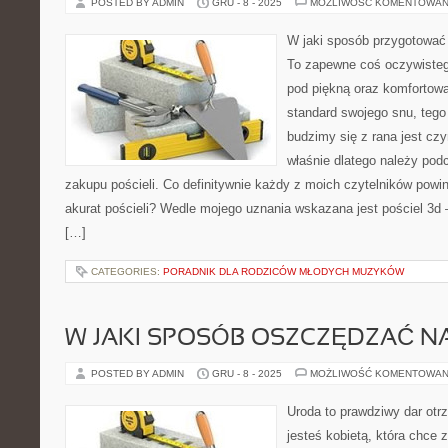
POSTED BY ADMIN
GRU - 8 - 2025
MOŻLIWOŚĆ KOMENTOWAN
W jaki sposób przygotować 
To zapewne coś oczywisteg
pod piękną oraz komfortow
standard swojego snu, tego
budzimy się z rana jest cz
właśnie dlatego należy podc
zakupu pościeli. Co definitywnie każdy z moich czytelników powi
akurat pościeli? Wedle mojego uznania wskazana jest pościel 3d 
[…]
CATEGORIES:
PORADNIK DLA RODZICÓW MŁODYCH MUZYKÓW
W JAKI SPOSÓB OSZCZĘDZAĆ N
POSTED BY ADMIN
GRU - 8 - 2025
MOŻLIWOŚĆ KOMENTOWAN
Uroda to prawdziwy dar otr
jesteś kobietą, która chce 