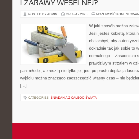
I ZABAWY WESELNEJ?
POSTED BY ADMIN
GRU - 4 - 2025
MOŻLIWOŚĆ KOMENTOWAN
W jaki sposób można zainw
Jeśli jesteś kobietą, która
chciałabyś, aby autentyczn
dokładnie tak jak sobie to
normalnego… Zasadniczo sy
prawdziwym strzałem w dzie
pani młodej, a zresztą nie tylko jej, jest po prostu depilacja lase
wyjściu można znacząco zaoszczędzić własny czas – nie będzie
[…]
CATEGORIES:
ŚNIADANIA Z CAŁEGO ŚWIATA