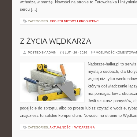
wchodzą w branżę. Nowości na stronie to Fotowoltaika i Inżynier
sercu […]
CATEGORIES:
EKO ROLNICTWO I PRODUCENCI
Z ŻYCIA WĘDKARZA
POSTED BY ADMIN
LUT - 26 - 2026
MOŻLIWOŚĆ KOMENTOWA
Nadorsze-haller.pl to serwi
myślą o osobach, dla który
więcej niż tylko weekendo
którym doświadczenie łączy
ma pomagać łowić skuteczni
Jeśli szukasz pomysłów, c
podejście do sprzętu, albo po prostu lubisz czytać o wodzie, ryba
znajdziesz tu solidne kompendium. Nowości na stronie to Wędka
CATEGORIES:
AKTUALNOŚCI I WYDARZENIA