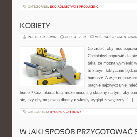
CATEGORIES:
EKO ROLNICTWO I PRODUCENCI
KOBIETY
POSTED BY ADMIN
GRU - 4 - 2025
MOŻLIWOŚĆ KOMENTOWAN
Co zrobić, aby móc poprawi
Chciałabyś poprawić dla si
taka, że można wymienić wi
to którym faktycznie będz
humorze. A więc co powinna 
pragnie najzwyczajniej mie
humor? Cóż, akurat tutaj może nieco się skupmy na tym, aby bar
się, czy aby na pewno dbamy o własny wygląd zewnętrzny. […]
CATEGORIES:
RYSUNEK CYFROWY
W JAKI SPOSÓB PRZYGOTOWAĆ 