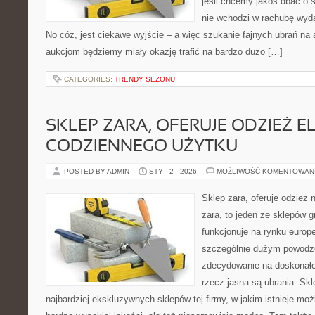
jeśli chcemy jakoś dbać o s
nie wchodzi w rachubę wyda
No cóż, jest ciekawe wyjście – a więc szukanie fajnych ubrań na 
aukcjom będziemy miały okazję trafić na bardzo dużo […]
CATEGORIES:
TRENDY SEZONU
SKLEP ZARA, OFERUJE ODZIEŻ E
CODZIENNEGO UŻYTKU
POSTED BY ADMIN
STY - 2 - 2026
MOŻLIWOŚĆ KOMENTOWAN
Sklep zara, oferuje odzież 
zara, to jeden ze sklepów g
funkcjonuje na rynku europ
szczególnie dużym powodze
zdecydowanie na doskonałej
rzecz jasna są ubrania. Skl
najbardziej ekskluzywnych sklepów tej firmy, w jakim istnieje mo