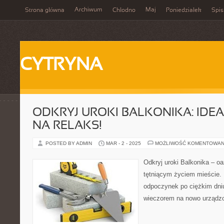
Archiwum
Maj
Strona główna
Chłodno
Poniedziałek
Spis
CYTRYNA
ODKRYJ UROKI BALKONIKA: IDEA
NA RELAKS!
POSTED BY ADMIN
MAR - 2 - 2025
MOŻLIWOŚĆ KOMENTOWAN
Odkryj uroki Balkonika – oa
tętniącym życiem mieście. 
odpoczynek po ciężkim dni
wieczorem na nowo urządz