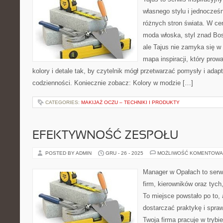
własnego stylu i jednocześ
różnych stron świata. W cen
moda włoska, styl znad Bo
ale Tajus nie zamyka się w 
mapa inspiracji, który prowa
kolory i detale tak, by czytelnik mógł przetwarzać pomysły i adap
codzienności. Koniecznie zobacz: Kolory w modzie […]
CATEGORIES:
MAKIJAŻ OCZU – TECHNIKI I PRODUKTY
EFEKTYWNOŚĆ ZESPOŁU
POSTED BY ADMIN
GRU - 26 - 2025
MOŻLIWOŚĆ KOMENTOWA
Manager w Opałach to serwi
firm, kierowników oraz tych
To miejsce powstało po to,
dostarczać praktykę i spraw
Twoja firma pracuje w trybi