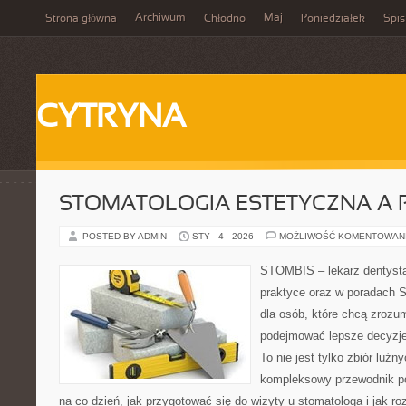
Archiwum
Maj
Strona główna
Chłodno
Poniedziałek
Spis
CYTRYNA
STOMATOLOGIA ESTETYCZNA A 
POSTED BY ADMIN
STY - 4 - 2026
MOŻLIWOŚĆ KOMENTOWAN
STOMBIS – lekarz dentysta
praktyce oraz w poradach S
dla osób, które chcą zrozum
podejmować lepsze decyzje
To nie jest tylko zbiór luź
kompleksowy przewodnik po
na co dzień, jak przygotować się do wizyty u stomatologa i jak ro