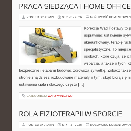
PRACA SIEDZĄCA I HOME OFFICE
POSTED BY ADMIN
STY - 3 - 2026
MOŻLIWOŚĆ KOMENTOWAN
Korekcja Wad Postawy to pr
usprawniać ustawienie sylw
ukierunkowany, terapię ruc
specjalistyczne. To miejsc
osobach, które czują, że ic
wsparcia, a także o tych, k
bezpiecznie i etapami budować zdrowszą sylwetkę. Zobacz także
stronie znajdziesz rozbudowane materiały o tym, skąd biorą się 
ustawienia ciała i dlaczego często […]
CATEGORIES:
WARZYWNICTWO
ROLA FIZJOTERAPII W SPORCIE
POSTED BY ADMIN
STY - 3 - 2026
MOŻLIWOŚĆ KOMENTOWAN