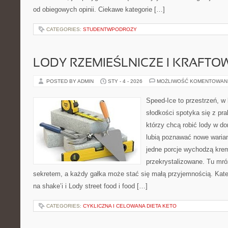
od obiegowych opinii. Ciekawe kategorie […]
CATEGORIES:
STUDENTWPODROZY
LODY RZEMIEŚLNICZE I KRAFTO
POSTED BY ADMIN
STY - 4 - 2026
MOŻLIWOŚĆ KOMENTOWAN
Speed-Ice to przestrzeń, w 
słodkości spotyka się z pra
którzy chcą robić lody w do
lubią poznawać nowe warian
jedne porcje wychodzą kre
przekrystalizowane. Tu mróz
sekretem, a każdy gałka może stać się małą przyjemnością. Kate
na shake’i i Lody street food i food […]
CATEGORIES:
CYKLICZNA I CELOWANA DIETA KETO