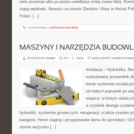
sens przemian albo po prostu uwielbiasz mniej znane fakty, Kor
mapą wędrówki. Nowości na stronie Zbrodnie i Afery w Historii Pols
Polski. […]
CATEGORIES:
LATAJACACHOLERA
MASZYNY I NARZĘDZIA BUDOW
POSTED BY ADMIN
STY - 1 - 2026
MOŻLIWOŚĆ KOMENTOWAN
Instalacje – Hydraulika, R
rozbudowany przewodnik dl
temat systemów instalacyj
od małych poprawek po wię
miejsce, w którym wiedza ł
a czytelnik dostaje czyteln
hydrauliki, systemów grzewczych, rekuperacji, a także szeroko 
kategorie: Home staging i przygotowanie domu do sprzedaży i D
stronie wszystko […]