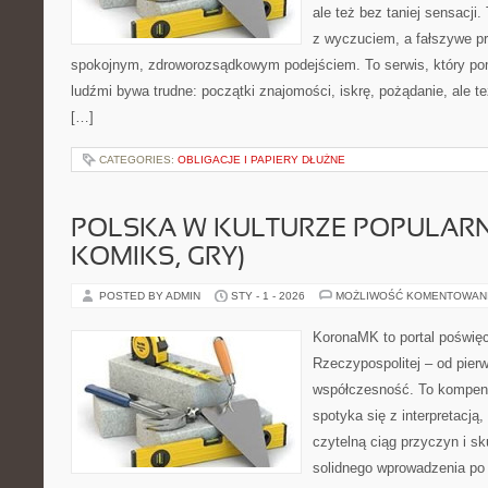
ale też bez taniej sensacji.
z wyczuciem, a fałszywe p
spokojnym, zdroworozsądkowym podejściem. To serwis, który po
ludźmi bywa trudne: początki znajomości, iskrę, pożądanie, ale też
[…]
CATEGORIES:
OBLIGACJE I PAPIERY DŁUŻNE
POLSKA W KULTURZE POPULARNE
KOMIKS, GRY)
POSTED BY ADMIN
STY - 1 - 2026
MOŻLIWOŚĆ KOMENTOWAN
KoronaMK to portal poświęco
Rzeczypospolitej – od pie
współczesność. To kompend
spotyka się z interpretacją
czytelną ciąg przyczyn i sk
solidnego wprowadzenia po