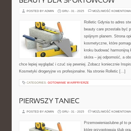
BEAUTY DLA SPORTOWCÓW
POSTED BY ADMIN
GRU - 31 - 2025
MOŻLIWOŚĆ KOMENTOWA
Rolletic Gdynia to adres s
beauty care przestała być p
spójnym planem. Strona opi
kosmetyczne, które pomagaj
kroku budować harmonijną 
skóra – jej odporność, a ob
chce lepiej wyglądać i czuć się pewniej. Zobacz koniecznie Inspir
Kosmetyki drogeryjne vs profesjonalne. Na stronie Rolletic […]
CATEGORIES:
GOTOWANIE W AIRFRYERZE
PIERWSZY TANIEC
POSTED BY ADMIN
GRU - 31 - 2025
MOŻLIWOŚĆ KOMENTOWA
Przemowieniaslubne.pl to p
które przygotowują ślub ora