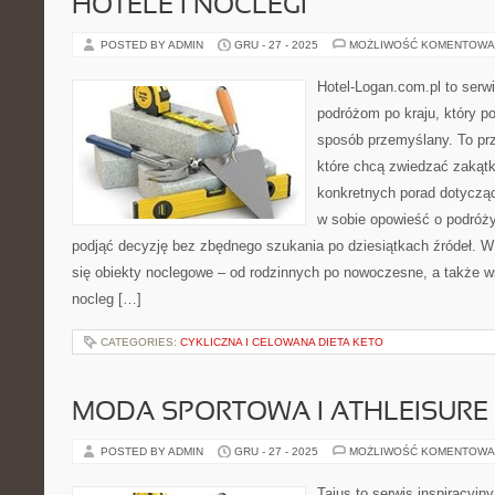
HOTELE I NOCLEGI
POSTED BY ADMIN
GRU - 27 - 2025
MOŻLIWOŚĆ KOMENTOWA
Hotel-Logan.com.pl to serw
podróżom po kraju, który p
sposób przemyślany. To prz
które chcą zwiedzać zakątk
konkretnych porad dotyczą
w sobie opowieść o podróży
podjąć decyzję bez zbędnego szukania po dziesiątkach źródeł. W
się obiekty noclegowe – od rodzinnych po nowoczesne, a także 
nocleg […]
CATEGORIES:
CYKLICZNA I CELOWANA DIETA KETO
MODA SPORTOWA I ATHLEISURE
POSTED BY ADMIN
GRU - 27 - 2025
MOŻLIWOŚĆ KOMENTOWA
Tajus to serwis inspiracyjn