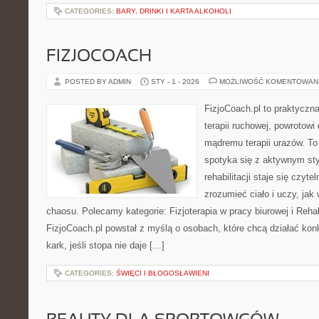
CATEGORIES:
BARY, DRINKI I KARTA ALKOHOLI
FIZJOCOACH
POSTED BY ADMIN
STY - 1 - 2026
MOŻLIWOŚĆ KOMENTOWAN
FizjoCoach.pl to praktyczn
terapii ruchowej, powrotowi
mądremu terapii urazów. To
spotyka się z aktywnym sty
rehabilitacji staje się czyt
zrozumieć ciało i uczy, ja
chaosu. Polecamy kategorie: Fizjoterapia w pracy biurowej i Rehab
FizjoCoach.pl powstał z myślą o osobach, które chcą działać konk
kark, jeśli stopa nie daje […]
CATEGORIES:
ŚWIĘCI I BŁOGOSŁAWIENI