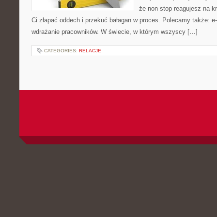
że non stop reagujesz na k
Ci złapać oddech i przekuć bałagan w proces. Polecamy także: e-
wdrażanie pracowników. W świecie, w którym wszyscy […]
CATEGORIES:
RELACJE