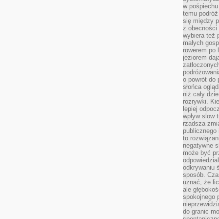
w pośpiechu
temu podróż 
się między p
z obecności 
wybiera też 
małych gosp
rowerem po 
jeziorem daj
zatłoczonyc
podróżowania
o powrót do
słońca ogląd
niż cały dz
rozrywki. Ki
lepiej odpoc
wpływ slow t
rzadsza zmia
publicznego 
to rozwiązan
negatywne s
może być pr
odpowiedzia
odkrywaniu ś
sposób. Cza
uznać, że li
ale głęboko
spokojnego p
nieprzewidzi
do granic mo
spontaniczn