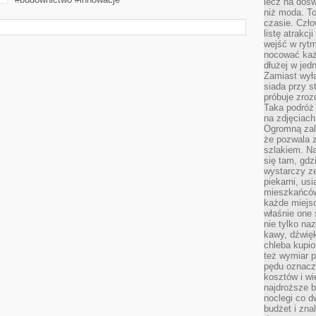
lecz na dośw
niż moda. To
czasie. Czło
listę atrakc
wejść w ryt
nocować każ
dłużej w jed
Zamiast wyłą
siada przy s
próbuje zroz
Taka podróż
na zdjęciach
Ogromną zale
że pozwala 
szlakiem. Na
się tam, gdz
wystarczy ze
piekarni, us
mieszkańców
każde miejsc
właśnie one 
nie tylko na
kawy, dźwię
chleba kupio
też wymiar p
pędu oznacza
kosztów i wi
najdroższe b
noclegi co d
budżet i zna