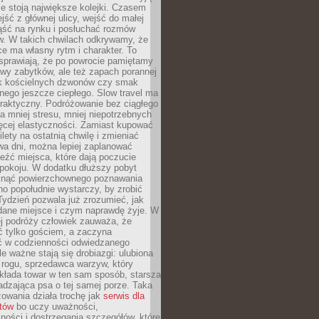
ie stoją największe kolejki. Czasem
jść z głównej ulicy, wejść do małej
iąść na rynku i posłuchać rozmów
. W takich chwilach odkrywamy, że
e ma własny rytm i charakter. To
sprawiają, że po powrocie pamiętamy
zwy zabytków, ale też zapach porannej
k kościelnych dzwonów czy smak
nego jeszcze ciepłego. Slow travel ma
raktyczny. Podróżowanie bez ciągłego
 mniej stresu, mniej niepotrzebnych
ęcej elastyczności. Zamiast kupować
ilety na ostatnią chwilę i zmieniać
wa dni, można lepiej zaplanować
leźć miejsca, które dają poczucie
okoju. W dodatku dłuższy pobyt
knąć powierzchownego poznawania
no popołudnie wystarczy, by zrobić
 Tydzień pozwala już zrozumieć, jak
 dane miejsce i czym naprawdę żyje. W
ej podróży człowiek zauważa, że
ć tylko gościem, a zaczyna
ć w codzienności odwiedzanego
le ważne stają się drobiazgi: ulubiona
 rogu, sprzedawca warzyw, który
kłada towar w ten sam sposób, starsza
dzająca psa o tej samej porze. Taka
owania działa trochę jak
serwis dla
stów
bo uczy uważności,
ości i dostrzegania szczegółów, które