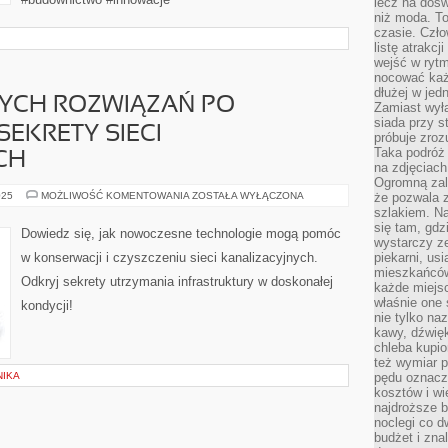
lecz na dośw
niż moda. To
czasie. Czło
listę atrakc
wejść w ryt
nocować każ
dłużej w jed
YCH ROZWIĄZAŃ PO
Zamiast wyłą
siada przy s
SEKRETY SIECI
próbuje zroz
Taka podróż
CH
na zdjęciach
Ogromną zale
OD
025
MOŻLIWOŚĆ KOMENTOWANIA
ZOSTAŁA WYŁĄCZONA
że pozwala 
NOWOCZESNYCH
szlakiem. Na
ROZWIĄZAŃ
się tam, gdz
PO
Dowiedz się, jak nowoczesne technologie mogą pomóc
KONSERWACJĘ
wystarczy ze
–
w konserwacji i czyszczeniu sieci kanalizacyjnych.
piekarni, us
SEKRETY
mieszkańców
SIECI
Odkryj sekrety utrzymania infrastruktury w doskonałej
KANALIZACYJNYCH
każde miejsc
właśnie one 
kondycji!
nie tylko na
kawy, dźwię
chleba kupio
też wymiar p
NIKA
pędu oznacza
kosztów i wi
najdroższe b
noclegi co d
budżet i zna