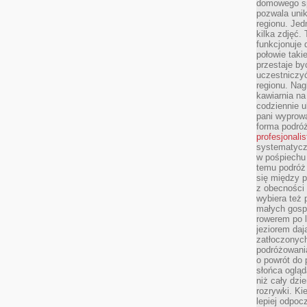
domowego sp
pozwala uni
regionu. Jed
kilka zdjęć.
funkcjonuje
połowie taki
przestaje by
uczestniczy
regionu. Nag
kawiarnia na
codziennie u
pani wyprowa
forma podróż
profesjonali
systematyczn
w pośpiechu
temu podróż 
się między p
z obecności 
wybiera też 
małych gosp
rowerem po 
jeziorem daj
zatłoczonyc
podróżowania
o powrót do
słońca ogląd
niż cały dz
rozrywki. Ki
lepiej odpoc