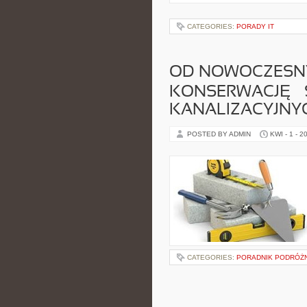
CATEGORIES:
PORADY IT
OD NOWOCZESN
KONSERWACJĘ – 
KANALIZACYJNY
POSTED BY ADMIN
KWI - 1 - 2
CATEGORIES:
PORADNIK PODRÓŻ