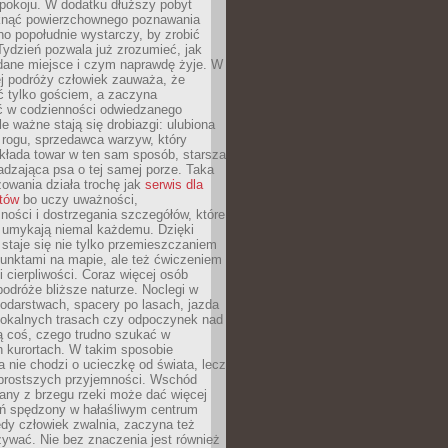
okoju. W dodatku dłuższy pobyt
knąć powierzchownego poznawania
no popołudnie wystarczy, by zrobić
 Tydzień pozwala już zrozumieć, jak
 dane miejsce i czym naprawdę żyje. W
ej podróży człowiek zauważa, że
ć tylko gościem, a zaczyna
ć w codzienności odwiedzanego
le ważne stają się drobiazgi: ulubiona
 rogu, sprzedawca warzyw, który
kłada towar w ten sam sposób, starsza
dzająca psa o tej samej porze. Taka
owania działa trochę jak
serwis dla
stów
bo uczy uważności,
ości i dostrzegania szczegółów, które
 umykają niemal każdemu. Dzięki
staje się nie tylko przemieszczaniem
unktami na mapie, ale też ćwiczeniem
i cierpliwości. Coraz więcej osób
podróże bliższe naturze. Noclegi w
odarstwach, spacery po lasach, jazda
lokalnych trasach czy odpoczynek nad
ą coś, czego trudno szukać w
h kurortach. W takim sposobie
 nie chodzi o ucieczkę od świata, lecz
 prostszych przyjemności. Wschód
any z brzegu rzeki może dać więcej
ień spędzony w hałaśliwym centrum
edy człowiek zwalnia, zaczyna też
zywać. Nie bez znaczenia jest również