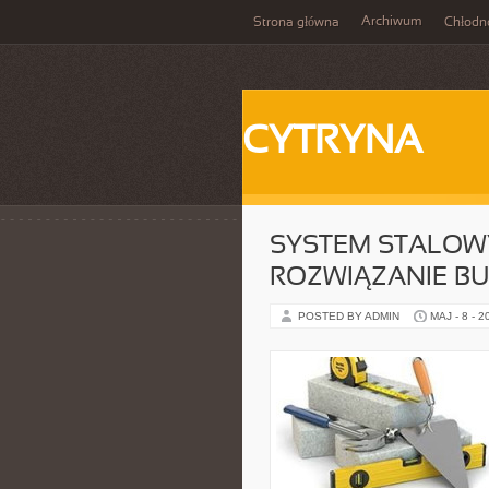
Archiwum
Strona główna
Chłodn
CYTRYNA
SYSTEM STALOW
ROZWIĄZANIE B
POSTED BY ADMIN
MAJ - 8 - 2