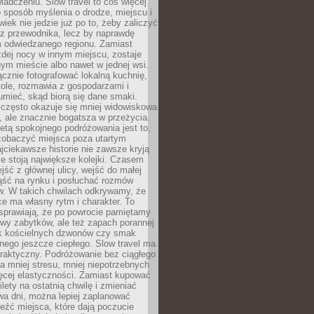
iadczeniu. Slow travel to coś więcej
 sposób myślenia o drodze, miejscu i
wiek nie jedzie już po to, żeby zaliczyć
ji z przewodnika, lecz by naprawdę
m odwiedzanego regionu. Zamiast
dej nocy w innym miejscu, zostaje
nym mieście albo nawet w jednej wsi.
cznie fotografować lokalną kuchnię,
tole, rozmawia z gospodarzami i
umieć, skąd biorą się dane smaki.
 często okazuje się mniej widowiskowa
, ale znacznie bogatsza w przeżycia.
tą spokojnego podróżowania jest to,
zobaczyć miejsca poza utartym
jciekawsze historie nie zawsze kryją
ie stoją największe kolejki. Czasem
jść z głównej ulicy, wejść do małej
iąść na rynku i posłuchać rozmów
. W takich chwilach odkrywamy, że
e ma własny rytm i charakter. To
sprawiają, że po powrocie pamiętamy
zwy zabytków, ale też zapach porannej
k kościelnych dzwonów czy smak
nego jeszcze ciepłego. Slow travel ma
raktyczny. Podróżowanie bez ciągłego
 mniej stresu, mniej niepotrzebnych
ęcej elastyczności. Zamiast kupować
ilety na ostatnią chwilę i zmieniać
wa dni, można lepiej zaplanować
leźć miejsca, które dają poczucie