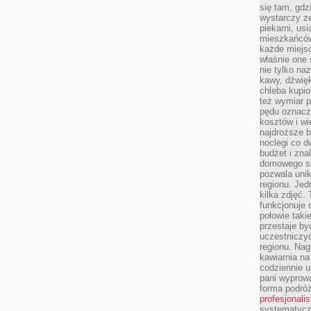
się tam, gdz
wystarczy ze
piekarni, us
mieszkańców
każde miejsc
właśnie one 
nie tylko na
kawy, dźwię
chleba kupio
też wymiar p
pędu oznacza
kosztów i wi
najdroższe b
noclegi co d
budżet i zna
domowego sp
pozwala uni
regionu. Jed
kilka zdjęć.
funkcjonuje
połowie taki
przestaje by
uczestniczy
regionu. Nag
kawiarnia na
codziennie u
pani wyprowa
forma podróż
profesjonali
systematyczn