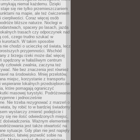
 umykają niemal każdemu. Dzięki
staje się nie tylko przemieszczaniem
unktami na mapie, ale też ćwiczeniem
i cierpliwości. Coraz więcej osób
podróże bliższe naturze. Noclegi w
odarstwach, spacery po lasach, jazda
lokalnych trasach czy odpoczynek nad
ą coś, czego trudno szukać w
h kurortach. W takim sposobie
 nie chodzi o ucieczkę od świata, lecz
 prostszych przyjemności. Wschód
any z brzegu rzeki może dać więcej
ień spędzony w hałaśliwym centrum
edy człowiek zwalnia, zaczyna też
zywać. Nie bez znaczenia jest również
ravel na środowisko. Mniej przelotów,
na miejsc, korzystanie z transportu
i wspieranie lokalnych przedsiębiorców
ia, które pomagają ograniczyć
kutki masowej turystyki. Podróżowanie
zyjemne i jednocześnie
lne. Nie trzeba rezygnować z marzeń o
wiata, by robić to w bardziej świadomy
sem wystarczy zmienić podejście i
czy się nie ilość odwiedzonych miejsc,
ść doświadczenia. Ważnym elementem
odróżowania jest także otwartość na
ane sytuacje. Gdy plan nie jest napięty
żliwości, łatwiej pozwolić sobie na
ość. Można zostać dłużej w miejscu,