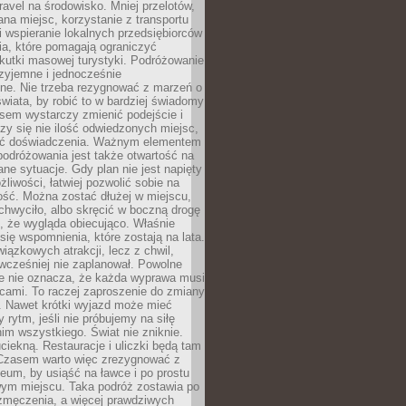
ravel na środowisko. Mniej przelotów,
na miejsc, korzystanie z transportu
i wspieranie lokalnych przedsiębiorców
ia, które pomagają ograniczyć
kutki masowej turystyki. Podróżowanie
zyjemne i jednocześnie
lne. Nie trzeba rezygnować z marzeń o
wiata, by robić to w bardziej świadomy
sem wystarczy zmienić podejście i
czy się nie ilość odwiedzonych miejsc,
ść doświadczenia. Ważnym elementem
odróżowania jest także otwartość na
ane sytuacje. Gdy plan nie jest napięty
żliwości, łatwiej pozwolić sobie na
ość. Można zostać dłużej w miejscu,
chwyciło, albo skręcić w boczną drogę
o, że wygląda obiecująco. Właśnie
się wspomnienia, które zostają na lata.
wiązkowych atrakcji, lecz z chwil,
 wcześniej nie zaplanował. Powolne
e nie oznacza, że każda wyprawa musi
cami. To raczej zaproszenie do zmiany
. Nawet krótki wyjazd może mieć
 rytm, jeśli nie próbujemy na siłę
im wszystkiego. Świat nie zniknie.
uciekną. Restauracje i uliczki będą tam
. Czasem warto więc zrezygnować z
um, by usiąść na ławce i po prostu
ym miejscu. Taka podróż zostawia po
 zmęczenia, a więcej prawdziwych