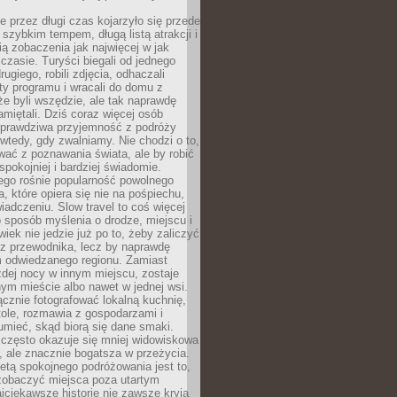
 przez długi czas kojarzyło się przede
szybkim tempem, długą listą atrakcji i
ą zobaczenia jak najwięcej w jak
czasie. Turyści biegali od jednego
ugiego, robili zdjęcia, odhaczali
ty programu i wracali do domu z
e byli wszędzie, ale tak naprawdę
amiętali. Dziś coraz więcej osób
 prawdziwa przyjemność z podróży
wtedy, gdy zwalniamy. Nie chodzi o to,
ać z poznawania świata, ale by robić
spokojniej i bardziej świadomie.
ego rośnie popularność powolnego
, które opiera się nie na pośpiechu,
iadczeniu. Slow travel to coś więcej
 sposób myślenia o drodze, miejscu i
wiek nie jedzie już po to, żeby zaliczyć
ji z przewodnika, lecz by naprawdę
m odwiedzanego regionu. Zamiast
dej nocy w innym miejscu, zostaje
nym mieście albo nawet w jednej wsi.
cznie fotografować lokalną kuchnię,
tole, rozmawia z gospodarzami i
umieć, skąd biorą się dane smaki.
 często okazuje się mniej widowiskowa
, ale znacznie bogatsza w przeżycia.
tą spokojnego podróżowania jest to,
zobaczyć miejsca poza utartym
jciekawsze historie nie zawsze kryją