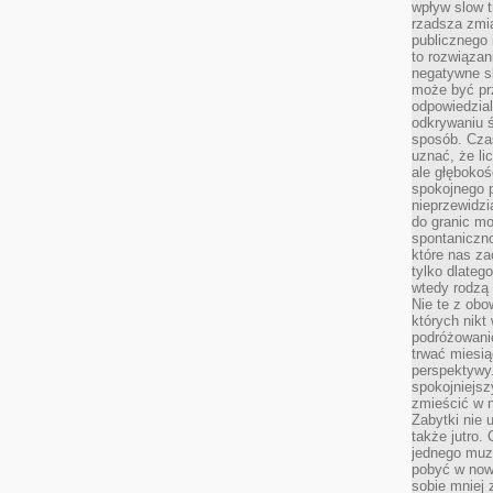
wpływ slow t
rzadsza zmia
publicznego 
to rozwiązan
negatywne s
może być pr
odpowiedzia
odkrywaniu ś
sposób. Cza
uznać, że li
ale głęboko
spokojnego p
nieprzewidzi
do granic mo
spontaniczn
które nas za
tylko dlateg
wtedy rodzą 
Nie te z obo
których nikt
podróżowani
trwać miesią
perspektywy
spokojniejszy
zmieścić w n
Zabytki nie 
także jutro
jednego muze
pobyć w now
sobie mniej