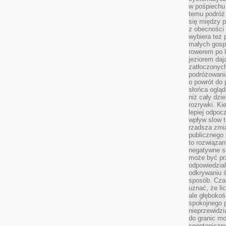
w pośpiechu
temu podróż 
się między p
z obecności 
wybiera też 
małych gosp
rowerem po 
jeziorem daj
zatłoczonyc
podróżowania
o powrót do
słońca ogląd
niż cały dz
rozrywki. Ki
lepiej odpoc
wpływ slow t
rzadsza zmia
publicznego 
to rozwiązan
negatywne s
może być pr
odpowiedzia
odkrywaniu ś
sposób. Cza
uznać, że li
ale głęboko
spokojnego p
nieprzewidzi
do granic mo
spontaniczn