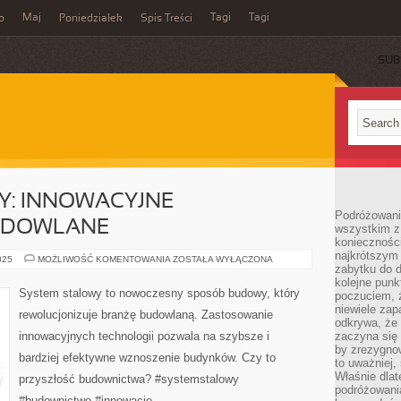
Maj
Tagi
Tagi
o
Poniedziałek
Spis Treści
SUB
Y: INNOWACYJNE
Podróżowanie
UDOWLANE
wszystkim z 
konieczności
najkrótszym 
SYSTEM
025
MOŻLIWOŚĆ KOMENTOWANIA
ZOSTAŁA WYŁĄCZONA
zabytku do dr
STALOWY:
INNOWACYJNE
kolejne punk
ROZWIĄZANIE
System stalowy to nowoczesny sposób budowy, który
poczuciem, ż
BUDOWLANE
niewiele zap
rewolucjonizuje branżę budowlaną. Zastosowanie
odkrywa, że
innowacyjnych technologii pozwala na szybsze i
zaczyna się 
by zrezygnow
bardziej efektywne wznoszenie budynków. Czy to
to uważniej, 
Właśnie dlat
przyszłość budownictwa? #systemstalowy
podróżowania
#budownictwo #innowacje