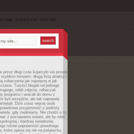
SCRIBE
FACEBOOK
TWITTER
 przez długi czas kojarzyło się przede
szybkim tempem, długą listą atrakcji i
ą zobaczenia jak najwięcej w jak
czasie. Turyści biegali od jednego
ugiego, robili zdjęcia, odhaczali
ty programu i wracali do domu z
e byli wszędzie, ale tak naprawdę
amiętali. Dziś coraz więcej osób
 prawdziwa przyjemność z podróży
wtedy, gdy zwalniamy. Nie chodzi o to,
ać z poznawania świata, ale by robić
spokojniej i bardziej świadomie.
ego rośnie popularność powolnego
, które opiera się nie na pośpiechu,