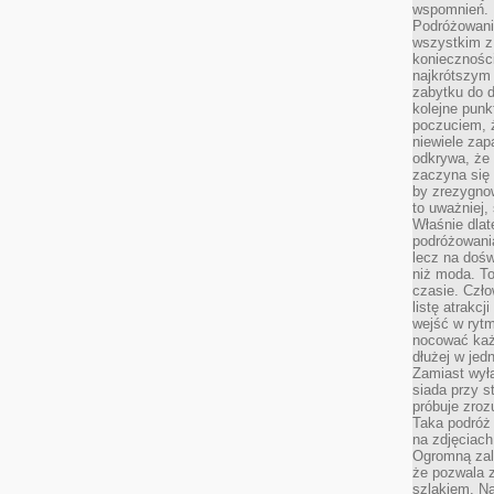
wspomnień.
Podróżowanie
wszystkim z 
konieczności
najkrótszym 
zabytku do dr
kolejne punk
poczuciem, ż
niewiele zap
odkrywa, że
zaczyna się 
by zrezygnow
to uważniej, 
Właśnie dlat
podróżowania
lecz na dośw
niż moda. To
czasie. Czło
listę atrakc
wejść w ryt
nocować każ
dłużej w jed
Zamiast wyłą
siada przy s
próbuje zroz
Taka podróż
na zdjęciach
Ogromną zale
że pozwala 
szlakiem. Na