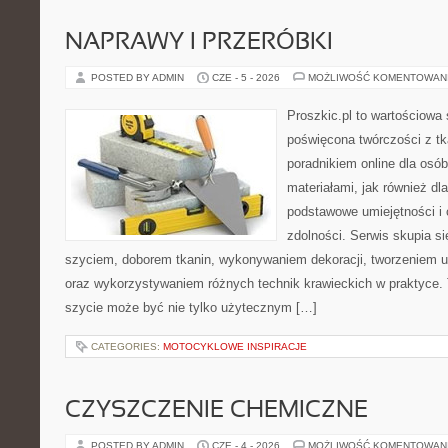
NAPRAWY I PRZERÓBKI
POSTED BY ADMIN
CZE - 5 - 2026
MOŻLIWOŚĆ KOMENTOWAN
Proszkic.pl to wartościowa 
poświęcona twórczości z tk
poradnikiem online dla osó
materiałami, jak również dla
podstawowe umiejętności i 
zdolności. Serwis skupia s
szyciem, doborem tkanin, wykonywaniem dekoracji, tworzeniem 
oraz wykorzystywaniem różnych technik krawieckich w praktyce. T
szycie może być nie tylko użytecznym […]
CATEGORIES:
MOTOCYKLOWE INSPIRACJE
CZYSZCZENIE CHEMICZNE
POSTED BY ADMIN
CZE - 4 - 2026
MOŻLIWOŚĆ KOMENTOWAN