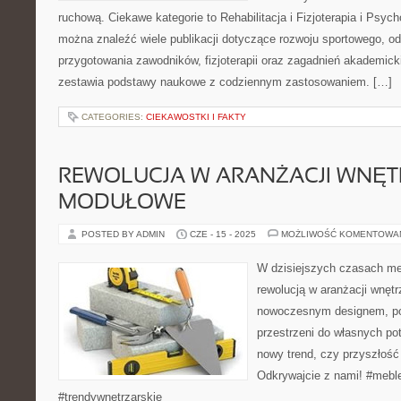
ruchową. Ciekawe kategorie to Rehabilitacja i Fizjoterapia i Psych
można znaleźć wiele publikacji dotyczące rozwoju sportowego, o
przygotowania zawodników, fizjoterapii oraz zagadnień akademicki
zestawia podstawy naukowe z codziennym zastosowaniem. […]
CATEGORIES:
CIEKAWOSTKI I FAKTY
REWOLUCJA W ARANŻACJI WNĘT
MODUŁOWE
POSTED BY ADMIN
CZE - 15 - 2025
MOŻLIWOŚĆ KOMENTOWA
W dzisiejszych czasach m
rewolucją w aranżacji wnętr
nowoczesnym designem, po
przestrzeni do własnych potr
nowy trend, czy przyszłość
Odkrywajcie z nami! #mebl
#trendywnętrzarskie