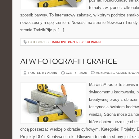
poznać różnorodność smakó
tematy związane z alkohol
sposób barwny. To internetowy zakątek, w którym podróże smako
nowoczesnym spojrzeniem. Nowości na stronie Nowości i Trendy 
stronie TadzikPije.pl […]
CATEGORIES:
DARMOWE PRZEPISY KULINARNE
AI W FOTOGRAFII I GRAFICE
POSTED BY ADMIN
CZE - 6 - 2026
MOŻLIWOŚĆ KOMENTOWAN
MalwinaAtras.pl to serwis 
świadomemu kadrowaniu, po
kreatywnej pracy z obrazem.
fascynacja światem kadrów 
wiedzą. Strona może zaint
które dopiero uczą się obsłu
chcą poszerzać wiedzę o obrazie cyfrowym. Kategorie: Projekty DI
Projekty DIY i Kreatywne Triki. Głównym tematem strony jest szt