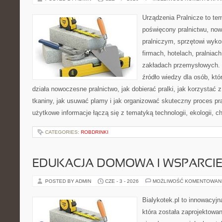
Urządzenia Pralnicze to te
poświęcony pralnictwu, n
pralniczym, sprzętowi wy
firmach, hotelach, pralniac
zakładach przemysłowych. 
źródło wiedzy dla osób, któ
działa nowoczesne pralnictwo, jak dobierać pralki, jak korzystać 
tkaniny, jak usuwać plamy i jak organizować skuteczny proces pr
użytkowe informacje łączą się z tematyką technologii, ekologii, c
CATEGORIES:
ROBDRINKI
EDUKACJA DOMOWA I WSPARCIE
POSTED BY ADMIN
CZE - 3 - 2026
MOŻLIWOŚĆ KOMENTOWAN
Bialykotek.pl to innowacyjn
która została zaprojektowa