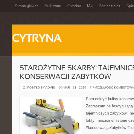
Archiwum
Maj
Strona główna
Chłodno
Poniedziałek
Spis
CYTRYNA
STAROŻYTNE SKARBY: TAJEMNIC
KONSERWACJI ZABYTKÓW
POSTED BY ADMIN
MAR - 23 - 2025
MOŻLIWOŚĆ KOMENTOWA
Pora odkryć kulisy konserw
Zapraszam na fascynującą 
tajemniczych zabytków i me
fakty i nieznane historie c
#konserwacjaZabytków #his