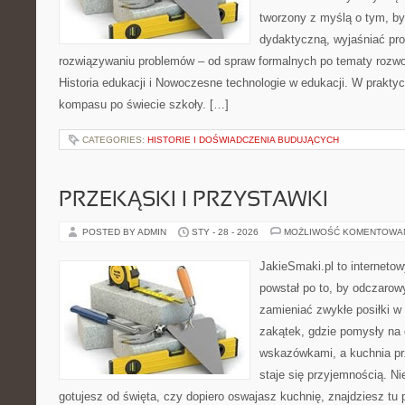
tworzony z myślą o tym, by
dydaktyczną, wyjaśniać pr
rozwiązywaniu problemów – od spraw formalnych po tematy rozwo
Historia edukacji i Nowoczesne technologie w edukacji. W praktyce
kompasu po świecie szkoły. […]
CATEGORIES:
HISTORIE I DOŚWIADCZENIA BUDUJĄCYCH
PRZEKĄSKI I PRZYSTAWKI
POSTED BY ADMIN
STY - 28 - 2026
MOŻLIWOŚĆ KOMENTOWA
JakieSmaki.pl to internetow
powstał po to, by odczaro
zamieniać zwykłe posiłki 
zakątek, gdzie pomysły na 
wskazówkami, a kuchnia pr
staje się przyjemnością. Ni
gotujesz od święta, czy dopiero oswajasz kuchnię, znajdziesz tu