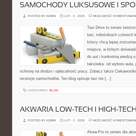
SAMOCHODY LUKSUSOWE I SP
POSTED BY ADMIN
LUT - 3 - 2026
MOŻLIWOŚĆ KOMENTOWAN
Taxi Drive to serwis tworz
taxi, miłośnikach czterech 
którzy chcą lepiej zrozumie
miejsce, w którym doświadc
do aut i konkretną wiedzą 
taksówka: od wyboru auta, p
ochronę na drodze i opłacalność pracy. Zobacz także Ciekawostki
recenzje samochodów. Ten blog opisuje taxi nie […]
CATEGORIES:
BLOG
AKWARIA LOW-TECH I HIGH-TEC
POSTED BY ADMIN
LUT - 2 - 2026
MOŻLIWOŚĆ KOMENTOWAN
Akwa-Pro to serwis dla ak