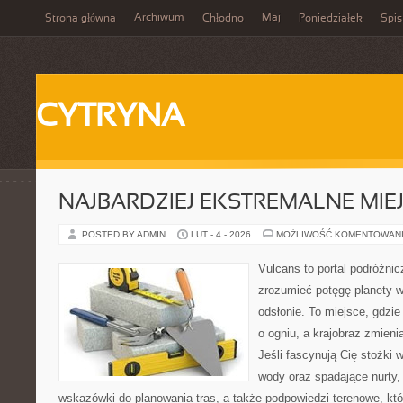
Archiwum
Maj
Strona główna
Chłodno
Poniedziałek
Spis
CYTRYNA
NAJBARDZIEJ EKSTREMALNE MIEJ
POSTED BY ADMIN
LUT - 4 - 2026
MOŻLIWOŚĆ KOMENTOWAN
Vulcans to portal podróżnic
zrozumieć potęgę planety w j
odsłonie. To miejsce, gdzie
o ogniu, a krajobraz zmien
Jeśli fascynują Cię stożki 
wody oraz spadające nurty,
wskazówki do planowania tras, a także podpowiedzi terenowe, kt