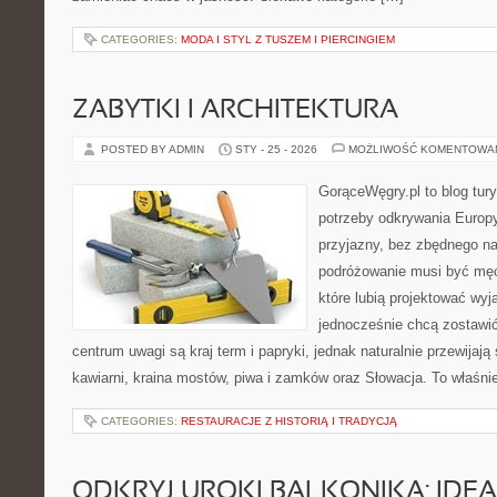
CATEGORIES:
MODA I STYL Z TUSZEM I PIERCINGIEM
ZABYTKI I ARCHITEKTURA
POSTED BY ADMIN
STY - 25 - 2026
MOŻLIWOŚĆ KOMENTOWA
GorąceWęgry.pl to blog tury
potrzeby odkrywania Europ
przyjazny, bez zbędnego na
podróżowanie musi być męc
które lubią projektować wyj
jednocześnie chcą zostawi
centrum uwagi są kraj term i papryki, jednak naturalnie przewijają s
kawiarni, kraina mostów, piwa i zamków oraz Słowacja. To właśni
CATEGORIES:
RESTAURACJE Z HISTORIĄ I TRADYCJĄ
ODKRYJ UROKI BALKONIKA: IDEA