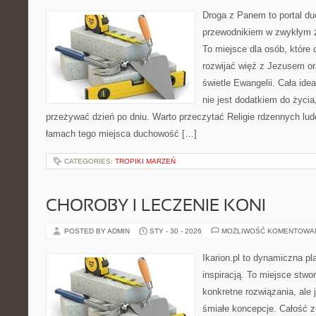
Droga z Panem to portal d
przewodnikiem w zwykłym ż
To miejsce dla osób, które
rozwijać więź z Jezusem o
świetle Ewangelii. Cała idea
nie jest dodatkiem do życia
przeżywać dzień po dniu. Warto przeczytać Religie rdzennych ludó
łamach tego miejsca duchowość […]
CATEGORIES:
TROPIKI MARZEŃ
CHOROBY I LECZENIE KONI
POSTED BY ADMIN
STY - 30 - 2026
MOŻLIWOŚĆ KOMENTOWA
Ikarion.pl to dynamiczna pl
inspiracją. To miejsce stwor
konkretne rozwiązania, ale
śmiałe koncepcje. Całość z