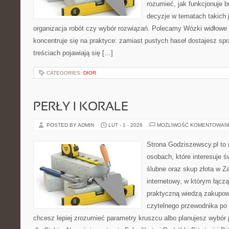
rozumieć, jak funkcjonuje 
decyzje w tematach takich 
organizacja robót czy wybór rozwiązań. Polecamy Wózki widłowe i
koncentruje się na praktyce: zamiast pustych haseł dostajesz s
treściach pojawiają się […]
CATEGORIES:
DIOR
PERŁY I KORALE
POSTED BY ADMIN
LUT - 1 - 2026
MOŻLIWOŚĆ KOMENTOWAN
Strona Godziszewscy.pl to 
osobach, które interesuje ś
ślubne oraz skup złota w Za
internetowy, w którym łącz
praktyczną wiedzą zakupow
czytelnego przewodnika po 
chcesz lepiej zrozumieć parametry kruszcu albo planujesz wybór p