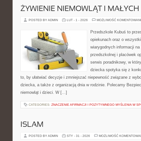
ŻYWIENIE NIEMOWLĄT I MAŁYCH 
POSTED BY ADMIN
LUT - 1 - 2026
MOŻLIWOŚĆ KOMENTOWAN
Przedszkole Kubuś to prze
opiekunach oraz o wszystki
wiarygodnych informacji na
przedszkolnej i placówek o
serwis poradnikowy, w któr
dziecka spotyka się z konk
to, by ułatwiać decyzje i zmniejszać niepewność związane z wyb
dziecka, a także z organizacją dnia w rodzinie. Polecamy Bezpie
niemowląt i dzieci. W […]
CATEGORIES:
ZNACZENIE AFIRMACJI I POZYTYWNEGO MYŚLENIA W S
ISLAM
POSTED BY ADMIN
STY - 31 - 2026
MOŻLIWOŚĆ KOMENTOWA