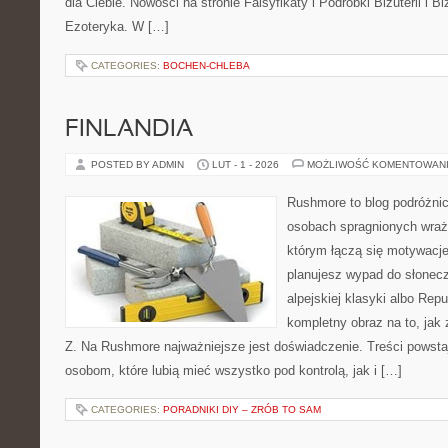
dla Ciebie. Nowości na stronie Falsyfikaty i Podróbki Biżuterii i Biż
Ezoteryka. W […]
CATEGORIES:
BOCHEN-CHLEBA
FINLANDIA
POSTED BY ADMIN
LUT - 1 - 2026
MOŻLIWOŚĆ KOMENTOWAN
Rushmore to blog podróżnic
osobach spragnionych wraże
którym łączą się motywacje
planujesz wypad do słoneczn
alpejskiej klasyki albo Repu
kompletny obraz na to, jak
Z. Na Rushmore najważniejsze jest doświadczenie. Treści powst
osobom, które lubią mieć wszystko pod kontrolą, jak i […]
CATEGORIES:
PORADNIKI DIY – ZRÓB TO SAM