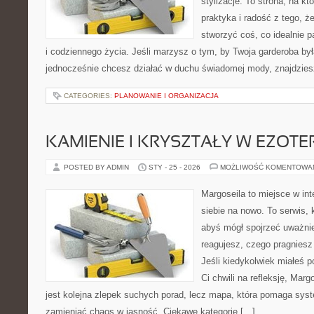
stylizacje. To strona, na któ
praktyka i radość z tego, 
stworzyć coś, co idealnie p
i codziennego życia. Jeśli marzysz o tym, by Twoja garderoba był
jednocześnie chcesz działać w duchu świadomej mody, znajdzie
CATEGORIES:
PLANOWANIE I ORGANIZACJA
KAMIENIE I KRYSZTAŁY W EZOTE
POSTED BY ADMIN
STY - 25 - 2026
MOŻLIWOŚĆ KOMENTOWA
Margoseila to miejsce w in
siebie na nowo. To serwis, 
abyś mógł spojrzeć uważnie
reagujesz, czego pragniesz
Jeśli kiedykolwiek miałeś p
Ci chwili na refleksję, Margo
jest kolejna zlepek suchych porad, lecz mapa, która pomaga sy
zamieniać chaos w jasność. Ciekawe kategorie […]