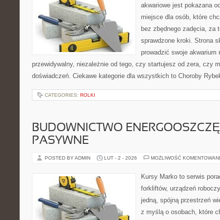
akwariowe jest pokazana od
miejsce dla osób, które ch
bez zbędnego zadęcia, za t
sprawdzone kroki. Strona s
prowadzić swoje akwarium 
przewidywalny, niezależnie od tego, czy startujesz od zera, czy 
doświadczeń. Ciekawe kategorie dla wszystkich to Choroby Rybek
CATEGORIES:
ROLKI
BUDOWNICTWO ENERGOOSZCZĘ
PASYWNE
POSTED BY ADMIN
LUT - 2 - 2026
MOŻLIWOŚĆ KOMENTOWAN
Kursy Marko to serwis pora
forkliftów, urządzeń robocz
jedną, spójną przestrzeń w
z myślą o osobach, które ch