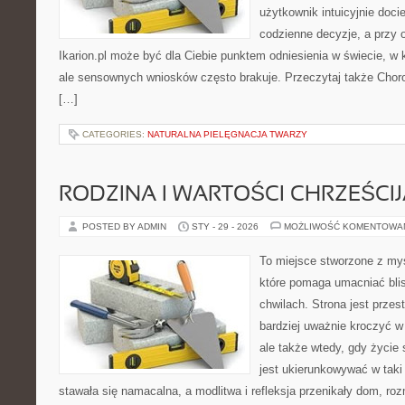
użytkownik intuicyjnie docie
codzienne decyzje, a przy o
Ikarion.pl może być dla Ciebie punktem odniesienia w świecie, w k
ale sensownych wniosków często brakuje. Przeczytaj także Chorob
[…]
CATEGORIES:
NATURALNA PIELĘGNACJA TWARZY
RODZINA I WARTOŚCI CHRZEŚCI
POSTED BY ADMIN
STY - 29 - 2026
MOŻLIWOŚĆ KOMENTOWA
To miejsce stworzone z myś
które pomaga umacniać bli
chwilach. Strona jest przes
bardziej uważnie kroczyć w 
ale także wtedy, gdy życie 
jest ukierunkowywać w tak
stawała się namacalna, a modlitwa i refleksja przenikały dom, ro