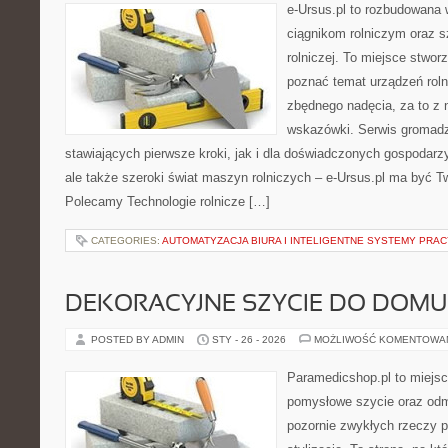
e-Ursus.pl to rozbudowana 
ciągnikom rolniczym oraz s
rolniczej. To miejsce stwor
poznać temat urządzeń rol
zbędnego nadęcia, za to z 
wskazówki. Serwis gromadzi
stawiających pierwsze kroki, jak i dla doświadczonych gospodarzy.
ale także szeroki świat maszyn rolniczych – e-Ursus.pl ma być 
Polecamy Technologie rolnicze […]
CATEGORIES:
AUTOMATYZACJA BIURA I INTELIGENTNE SYSTEMY PRAC
DEKORACYJNE SZYCIE DO DOMU
POSTED BY ADMIN
STY - 26 - 2026
MOŻLIWOŚĆ KOMENTOWA
Paramedicshop.pl to miejsc
pomysłowe szycie oraz odmi
pozornie zwykłych rzeczy 