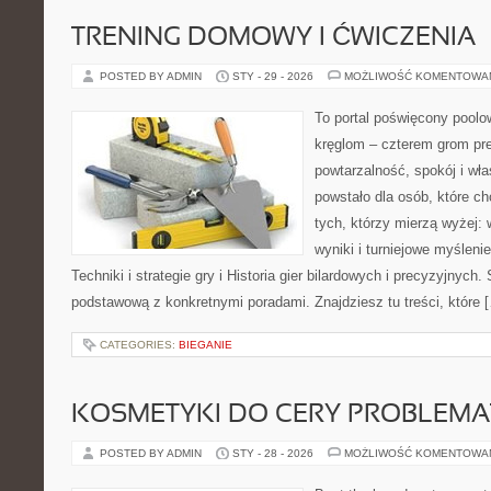
TRENING DOMOWY I ĆWICZENIA
POSTED BY ADMIN
STY - 29 - 2026
MOŻLIWOŚĆ KOMENTOWA
To portal poświęcony poolow
kręglom – czterem grom prec
powtarzalność, spokój i wł
powstało dla osób, które chc
tych, którzy mierzą wyżej: 
wyniki i turniejowe myślen
Techniki i strategie gry i Historia gier bilardowych i precyzyjnych
podstawową z konkretnymi poradami. Znajdziesz tu treści, które 
CATEGORIES:
BIEGANIE
KOSMETYKI DO CERY PROBLEMA
POSTED BY ADMIN
STY - 28 - 2026
MOŻLIWOŚĆ KOMENTOWA