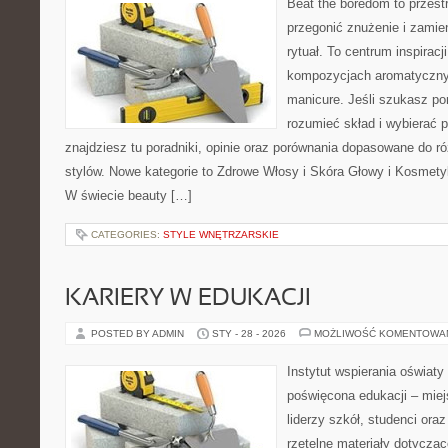
Beat the boredom to przest
przegonić znużenie i zamie
rytuał. To centrum inspirac
kompozycjach aromatyczny
manicure. Jeśli szukasz po
rozumieć skład i wybierać p
znajdziesz tu poradniki, opinie oraz porównania dopasowane do r
stylów. Nowe kategorie to Zdrowe Włosy i Skóra Głowy i Kosmetyk
W świecie beauty […]
CATEGORIES:
STYLE WNĘTRZARSKIE
KARIERY W EDUKACJI
POSTED BY ADMIN
STY - 28 - 2026
MOŻLIWOŚĆ KOMENTOWA
Instytut wspierania oświat
poświęcona edukacji – miej
liderzy szkół, studenci or
rzetelne materiały dotycząc