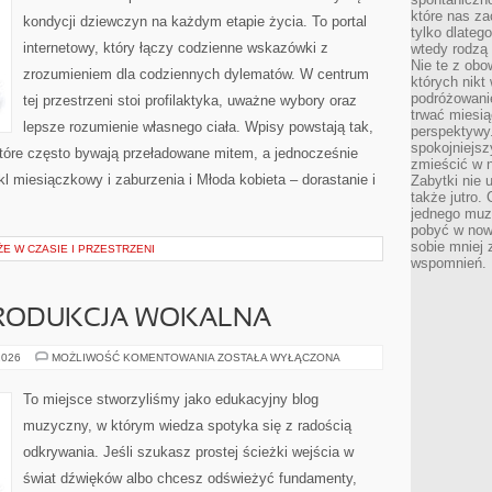
które nas za
kondycji dziewczyn na każdym etapie życia. To portal
tylko dlateg
internetowy, który łączy codzienne wskazówki z
wtedy rodzą 
Nie te z obo
zrozumieniem dla codziennych dylematów. W centrum
których nikt
podróżowani
tej przestrzeni stoi profilaktyka, uważne wybory oraz
trwać miesią
lepsze rozumienie własnego ciała. Wpisy powstają tak,
perspektywy
spokojniejszy
óre często bywają przeładowane mitem, a jednocześnie
zmieścić w n
l miesiączkowy i zaburzenia i Młoda kobieta – dorastanie i
Zabytki nie 
także jutro
jednego muze
pobyć w now
sobie mniej
E W CZASIE I PRZESTRZENI
wspomnień.
PRODUKCJA WOKALNA
NAGRYWANIE
2026
MOŻLIWOŚĆ KOMENTOWANIA
ZOSTAŁA WYŁĄCZONA
I
PRODUKCJA
WOKALNA
To miejsce stworzyliśmy jako edukacyjny blog
muzyczny, w którym wiedza spotyka się z radością
odkrywania. Jeśli szukasz prostej ścieżki wejścia w
świat dźwięków albo chcesz odświeżyć fundamenty,