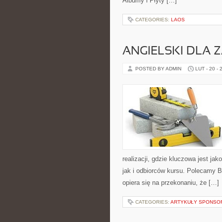
Albumy i Płyty […]
CATEGORIES:
LAOS
ANGIELSKI DLA
POSTED BY ADMIN
LUT - 20 - 
realizacji, gdzie kluczowa jest j
jak i odbiorców kursu. Polecamy 
opiera się na przekonaniu, że […]
CATEGORIES:
ARTYKUŁY SPONS