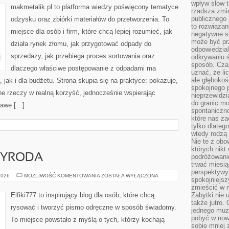
wpływ slow t
makmetalik.pl to platforma wiedzy poświęcony tematyce
rzadsza zmia
publicznego 
odzysku oraz zbiórki materiałów do przetworzenia. To
to rozwiązan
miejsce dla osób i firm, które chcą lepiej rozumieć, jak
negatywne s
może być pr
działa rynek złomu, jak przygotować odpady do
odpowiedzia
sprzedaży, jak przebiega proces sortowania oraz
odkrywaniu ś
sposób. Cza
dlaczego właściwe postępowanie z odpadami ma
uznać, że li
ale głęboko
jak i dla budżetu. Strona skupia się na praktyce: pokazuje,
spokojnego p
e rzeczy w realną korzyść, jednocześnie wspierając
nieprzewidzi
do granic mo
kawe […]
spontaniczn
które nas za
tylko dlateg
wtedy rodzą 
Nie te z obo
których nikt
ZYRODA
podróżowani
trwać miesią
perspektywy
KRAJOBRAZ
2026
MOŻLIWOŚĆ KOMENTOWANIA
ZOSTAŁA WYŁĄCZONA
spokojniejszy
I
PRZYRODA
zmieścić w n
Elfiki777 to inspirujący blog dla osób, które chcą
Zabytki nie 
także jutro
rysować i tworzyć pismo odręczne w sposób świadomy.
jednego muze
pobyć w now
To miejsce powstało z myślą o tych, którzy kochają
sobie mniej