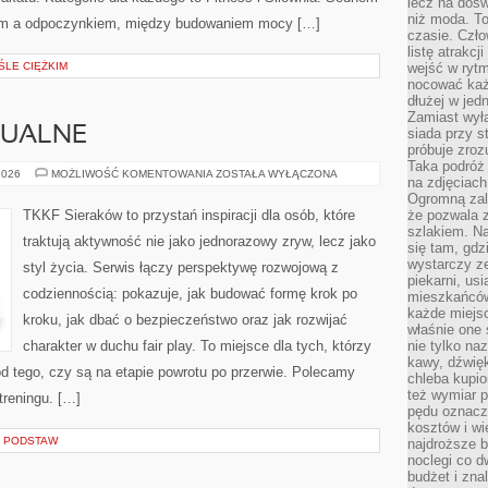
lecz na dośw
niż moda. To
anem a odpoczynkiem, między budowaniem mocy […]
czasie. Czło
listę atrakc
LE CIĘŻKIM
wejść w ryt
nocować każ
dłużej w jed
Zamiast wyłą
DUALNE
siada przy s
próbuje zroz
Taka podróż
SPORTY
2026
MOŻLIWOŚĆ KOMENTOWANIA
ZOSTAŁA WYŁĄCZONA
na zdjęciach
INDYWIDUALNE
Ogromną zale
TKKF Sieraków to przystań inspiracji dla osób, które
że pozwala 
szlakiem. Na
traktują aktywność nie jako jednorazowy zryw, lecz jako
się tam, gdz
wystarczy ze
styl życia. Serwis łączy perspektywę rozwojową z
piekarni, us
codziennością: pokazuje, jak budować formę krok po
mieszkańców
każde miejsc
kroku, jak dbać o bezpieczeństwo oraz jak rozwijać
właśnie one 
charakter w duchu fair play. To miejsce dla tych, którzy
nie tylko na
kawy, dźwię
 od tego, czy są na etapie powrotu po przerwie. Polecamy
chleba kupio
też wymiar p
treningu. […]
pędu oznacza
kosztów i wi
D PODSTAW
najdroższe b
noclegi co d
budżet i zna