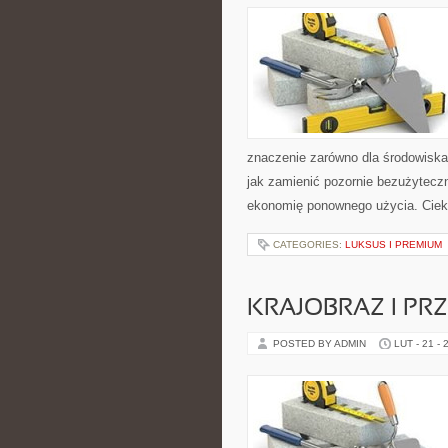
znaczenie zarówno dla środowiska, 
jak zamienić pozornie bezużyteczn
ekonomię ponownego użycia. Cie
CATEGORIES:
LUKSUS I PREMIUM
KRAJOBRAZ I PR
POSTED BY ADMIN
LUT - 21 - 