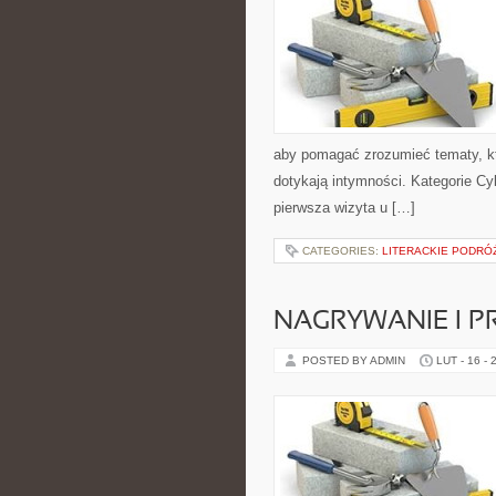
aby pomagać zrozumieć tematy, kt
dotykają intymności. Kategorie Cyk
pierwsza wizyta u […]
CATEGORIES:
LITERACKIE PODRÓŻ
NAGRYWANIE I 
POSTED BY ADMIN
LUT - 16 - 