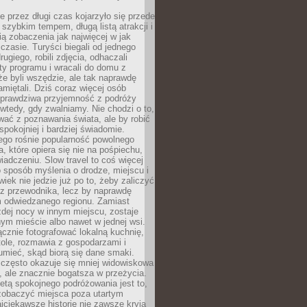
 przez długi czas kojarzyło się przede
szybkim tempem, długą listą atrakcji i
ą zobaczenia jak najwięcej w jak
czasie. Turyści biegali od jednego
ugiego, robili zdjęcia, odhaczali
ty programu i wracali do domu z
e byli wszędzie, ale tak naprawdę
amiętali. Dziś coraz więcej osób
 prawdziwa przyjemność z podróży
wtedy, gdy zwalniamy. Nie chodzi o to,
ać z poznawania świata, ale by robić
spokojniej i bardziej świadomie.
ego rośnie popularność powolnego
, które opiera się nie na pośpiechu,
iadczeniu. Slow travel to coś więcej
 sposób myślenia o drodze, miejscu i
wiek nie jedzie już po to, żeby zaliczyć
ji z przewodnika, lecz by naprawdę
m odwiedzanego regionu. Zamiast
dej nocy w innym miejscu, zostaje
nym mieście albo nawet w jednej wsi.
cznie fotografować lokalną kuchnię,
tole, rozmawia z gospodarzami i
umieć, skąd biorą się dane smaki.
 często okazuje się mniej widowiskowa
, ale znacznie bogatsza w przeżycia.
tą spokojnego podróżowania jest to,
zobaczyć miejsca poza utartym
jciekawsze historie nie zawsze kryją