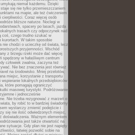
 umykają niemal każdemu. Dzięki
staje się nie tylko przemieszczaniem
unktami na mapie, ale też ćwiczeniem
i cierpliwości. Coraz więcej osób
podróże bliższe naturze. Noclegi w
odarstwach, spacery po lasach, jazda
lokalnych trasach czy odpoczynek nad
ą coś, czego trudno szukać w
h kurortach. W takim sposobie
 nie chodzi o ucieczkę od świata, lecz
 prostszych przyjemności. Wschód
any z brzegu rzeki może dać więcej
ień spędzony w hałaśliwym centrum
edy człowiek zwalnia, zaczyna też
zywać. Nie bez znaczenia jest również
ravel na środowisko. Mniej przelotów,
na miejsc, korzystanie z transportu
i wspieranie lokalnych przedsiębiorców
ia, które pomagają ograniczyć
kutki masowej turystyki. Podróżowanie
zyjemne i jednocześnie
lne. Nie trzeba rezygnować z marzeń o
wiata, by robić to w bardziej świadomy
sem wystarczy zmienić podejście i
czy się nie ilość odwiedzonych miejsc,
ść doświadczenia. Ważnym elementem
odróżowania jest także otwartość na
ane sytuacje. Gdy plan nie jest napięty
żliwości, łatwiej pozwolić sobie na
ość. Można zostać dłużej w miejscu,