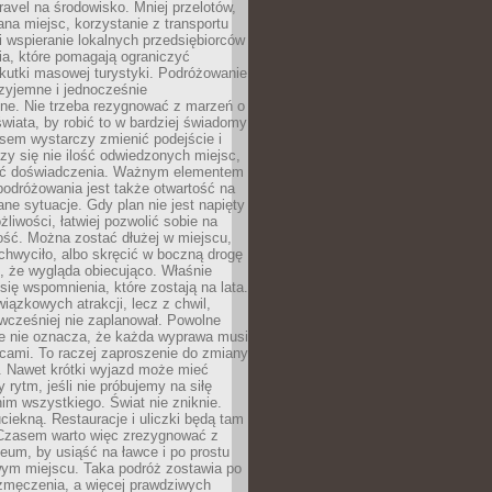
ravel na środowisko. Mniej przelotów,
na miejsc, korzystanie z transportu
i wspieranie lokalnych przedsiębiorców
ia, które pomagają ograniczyć
kutki masowej turystyki. Podróżowanie
zyjemne i jednocześnie
lne. Nie trzeba rezygnować z marzeń o
wiata, by robić to w bardziej świadomy
sem wystarczy zmienić podejście i
czy się nie ilość odwiedzonych miejsc,
ść doświadczenia. Ważnym elementem
odróżowania jest także otwartość na
ane sytuacje. Gdy plan nie jest napięty
żliwości, łatwiej pozwolić sobie na
ość. Można zostać dłużej w miejscu,
chwyciło, albo skręcić w boczną drogę
o, że wygląda obiecująco. Właśnie
się wspomnienia, które zostają na lata.
wiązkowych atrakcji, lecz z chwil,
 wcześniej nie zaplanował. Powolne
e nie oznacza, że każda wyprawa musi
cami. To raczej zaproszenie do zmiany
. Nawet krótki wyjazd może mieć
 rytm, jeśli nie próbujemy na siłę
im wszystkiego. Świat nie zniknie.
uciekną. Restauracje i uliczki będą tam
. Czasem warto więc zrezygnować z
um, by usiąść na ławce i po prostu
ym miejscu. Taka podróż zostawia po
 zmęczenia, a więcej prawdziwych