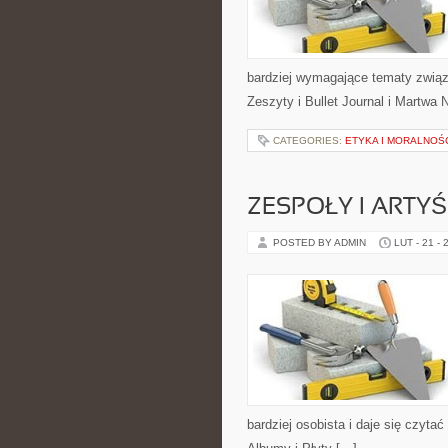
bardziej wymagające tematy związ
Zeszyty i Bullet Journal i Martwa 
CATEGORIES:
ETYKA I MORALNOŚ
ZESPOŁY I ARTYŚ
POSTED BY ADMIN
LUT - 21 - 
bardziej osobista i daje się czyta