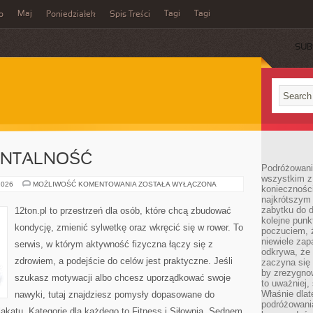
Maj
Tagi
Tagi
o
Poniedziałek
Spis Treści
SUB
ENTALNOŚĆ
Podróżowanie
wszystkim z 
MOTYWACJA
2026
MOŻLIWOŚĆ KOMENTOWANIA
ZOSTAŁA WYŁĄCZONA
konieczności
I
najkrótszym 
MENTALNOŚĆ
zabytku do dr
12ton.pl to przestrzeń dla osób, które chcą zbudować
kolejne punk
kondycję, zmienić sylwetkę oraz wkręcić się w rower. To
poczuciem, ż
niewiele zap
serwis, w którym aktywność fizyczna łączy się z
odkrywa, że
zdrowiem, a podejście do celów jest praktyczne. Jeśli
zaczyna się 
by zrezygnow
szukasz motywacji albo chcesz uporządkować swoje
to uważniej, 
Właśnie dlat
nawyki, tutaj znajdziesz pomysły dopasowane do
podróżowania
lakatu. Kategorie dla każdego to Fitness i Siłownia. Sednem