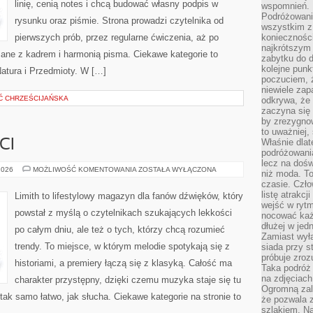
linię, cenią notes i chcą budować własny podpis w
wspomnień.
Podróżowanie
rysunku oraz piśmie. Strona prowadzi czytelnika od
wszystkim z 
pierwszych prób, przez regularne ćwiczenia, aż po
konieczności
najkrótszym 
ane z kadrem i harmonią pisma. Ciekawe kategorie to
zabytku do dr
kolejne punk
Natura i Przedmioty. W […]
poczuciem, ż
niewiele zap
Ć CHRZEŚCIJAŃSKA
odkrywa, że
zaczyna się 
by zrezygnow
to uważniej, 
Właśnie dlat
CI
podróżowania
lecz na dośw
ZESPOŁY
2026
MOŻLIWOŚĆ KOMENTOWANIA
ZOSTAŁA WYŁĄCZONA
niż moda. To
I
czasie. Czło
ARTYŚCI
listę atrakc
Limith to lifestylowy magazyn dla fanów dźwięków, który
wejść w ryt
powstał z myślą o czytelnikach szukających lekkości
nocować każ
dłużej w jed
po całym dniu, ale też o tych, którzy chcą rozumieć
Zamiast wyłą
trendy. To miejsce, w którym melodie spotykają się z
siada przy s
próbuje zroz
historiami, a premiery łączą się z klasyką. Całość ma
Taka podróż
na zdjęciach
charakter przystępny, dzięki czemu muzyka staje się tu
Ogromną zale
ć tak samo łatwo, jak słucha. Ciekawe kategorie na stronie to
że pozwala 
szlakiem. Na