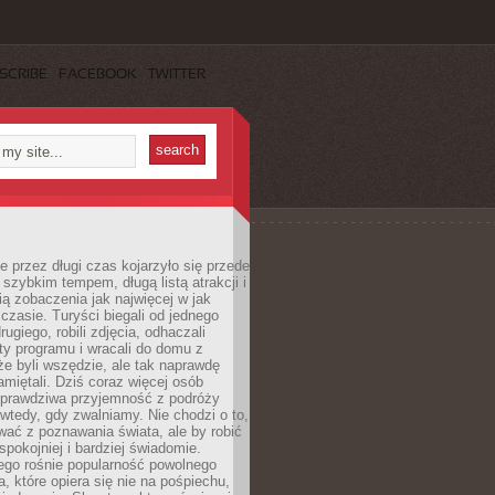
SCRIBE
FACEBOOK
TWITTER
 przez długi czas kojarzyło się przede
szybkim tempem, długą listą atrakcji i
ą zobaczenia jak najwięcej w jak
czasie. Turyści biegali od jednego
ugiego, robili zdjęcia, odhaczali
ty programu i wracali do domu z
e byli wszędzie, ale tak naprawdę
amiętali. Dziś coraz więcej osób
 prawdziwa przyjemność z podróży
wtedy, gdy zwalniamy. Nie chodzi o to,
ać z poznawania świata, ale by robić
spokojniej i bardziej świadomie.
ego rośnie popularność powolnego
, które opiera się nie na pośpiechu,