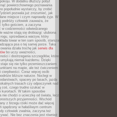
okoju. W dodatku dłuższy pobyt
knąć powierzchownego poznawania
no popołudnie wystarczy, by zrobić
 Tydzień pozwala już zrozumieć, jak
 dane miejsce i czym naprawdę żyje. W
ej podróży człowiek zauważa, że
ć tylko gościem, a zaczyna
ć w codzienności odwiedzanego
le ważne stają się drobiazgi: ulubiona
 rogu, sprzedawca warzyw, który
kłada towar w ten sam sposób, starsza
dzająca psa o tej samej porze. Taka
owania działa trochę jak
serwis dla
stów
bo uczy uważności,
ości i dostrzegania szczegółów, które
 umykają niemal każdemu. Dzięki
staje się nie tylko przemieszczaniem
unktami na mapie, ale też ćwiczeniem
i cierpliwości. Coraz więcej osób
podróże bliższe naturze. Noclegi w
odarstwach, spacery po lasach, jazda
lokalnych trasach czy odpoczynek nad
ą coś, czego trudno szukać w
h kurortach. W takim sposobie
 nie chodzi o ucieczkę od świata, lecz
 prostszych przyjemności. Wschód
any z brzegu rzeki może dać więcej
ień spędzony w hałaśliwym centrum
edy człowiek zwalnia, zaczyna też
zywać. Nie bez znaczenia jest również