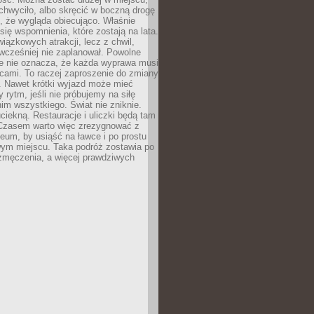
chwyciło, albo skręcić w boczną drogę
o, że wygląda obiecująco. Właśnie
się wspomnienia, które zostają na lata.
wiązkowych atrakcji, lecz z chwil,
 wcześniej nie zaplanował. Powolne
e nie oznacza, że każda wyprawa musi
cami. To raczej zaproszenie do zmiany
. Nawet krótki wyjazd może mieć
 rytm, jeśli nie próbujemy na siłę
im wszystkiego. Świat nie zniknie.
uciekną. Restauracje i uliczki będą tam
. Czasem warto więc zrezygnować z
um, by usiąść na ławce i po prostu
ym miejscu. Taka podróż zostawia po
 zmęczenia, a więcej prawdziwych