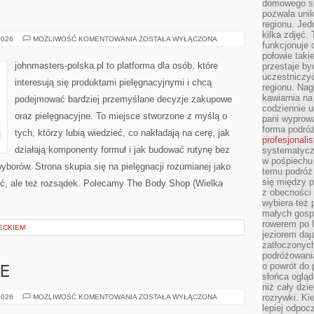
domowego sp
pozwala uni
regionu. Jed
kilka zdjęć.
MARY
2026
MOŻLIWOŚĆ KOMENTOWANIA
ZOSTAŁA WYŁĄCZONA
funkcjonuje
KAY
(USA)
połowie taki
johnmasters-polska.pl to platforma dla osób, które
przestaje by
uczestniczy
interesują się produktami pielęgnacyjnymi i chcą
regionu. Nag
kawiarnia na
podejmować bardziej przemyślane decyzje zakupowe
codziennie u
oraz pielęgnacyjne. To miejsce stworzone z myślą o
pani wyprowa
forma podróż
tych, którzy lubią wiedzieć, co nakładają na cerę, jak
profesjonali
działają komponenty formuł i jak budować rutynę bez
systematyczn
w pośpiechu
borów. Strona skupia się na pielęgnacji rozumianej jako
temu podróż 
się między p
ość, ale też rozsądek. Polecamy The Body Shop (Wielka
z obecności 
wybiera też 
małych gosp
rowerem po 
ECKIEM
jeziorem daj
zatłoczonyc
podróżowania
o powrót do
E
słońca ogląd
niż cały dz
KOMPOSTOWANIE
rozrywki. Ki
2026
MOŻLIWOŚĆ KOMENTOWANIA
ZOSTAŁA WYŁĄCZONA
lepiej odpoc