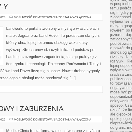
w pośpiechu
-Y
temu podróż 
się między p
z obecności 
LUKSUSOWE
2026
MOŻLIWOŚĆ KOMENTOWANIA
ZOSTAŁA WYŁĄCZONA
SUV-
wybiera też 
Y
małych gosp
Landworld to portal stworzony z myślą o właścicielach
rowerem po 
jeziorem daj
marek Jaguar oraz Land Rover. To przestrzeń dla tych,
zatłoczonyc
którzy chcą lepiej rozumieć obsługę wozu klasy
podróżowania
o powrót do
wyższej. Strona prowadzi czytelnika od podstaw po
słońca ogląd
bardziej szczegółowe zagadnienia, łącząc praktykę z
niż cały dz
rozrywki. Ki
tłem rynku i technologii. Polecamy Porównania i Testy i
lepiej odpoc
wpływ slow t
V-ów Land Rover liczą się niuanse. Nawet drobne sygnały
rzadsza zmia
przeciąganie obsługi może przełożyć się […]
publicznego 
to rozwiązan
negatywne s
może być pr
odpowiedzia
odkrywaniu ś
sposób. Cza
OWY I ZABURZENIA
uznać, że li
ale głęboko
spokojnego p
CYKL
2026
MOŻLIWOŚĆ KOMENTOWANIA
ZOSTAŁA WYŁĄCZONA
MIESIĄCZKOWY
nieprzewidzi
I
do granic mo
ZABURZENIA
MediluxClinic to platforma w sieci stworzone z myślą o
spontaniczn