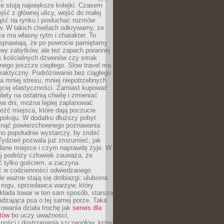
ie stoją największe kolejki. Czasem
jść z głównej ulicy, wejść do małej
iąść na rynku i posłuchać rozmów
. W takich chwilach odkrywamy, że
e ma własny rytm i charakter. To
sprawiają, że po powrocie pamiętamy
zwy zabytków, ale też zapach porannej
k kościelnych dzwonów czy smak
nego jeszcze ciepłego. Slow travel ma
raktyczny. Podróżowanie bez ciągłego
 mniej stresu, mniej niepotrzebnych
ęcej elastyczności. Zamiast kupować
ilety na ostatnią chwilę i zmieniać
wa dni, można lepiej zaplanować
leźć miejsca, które dają poczucie
okoju. W dodatku dłuższy pobyt
knąć powierzchownego poznawania
no popołudnie wystarczy, by zrobić
 Tydzień pozwala już zrozumieć, jak
 dane miejsce i czym naprawdę żyje. W
ej podróży człowiek zauważa, że
ć tylko gościem, a zaczyna
ć w codzienności odwiedzanego
le ważne stają się drobiazgi: ulubiona
 rogu, sprzedawca warzyw, który
kłada towar w ten sam sposób, starsza
dzająca psa o tej samej porze. Taka
owania działa trochę jak
serwis dla
stów
bo uczy uważności,
ości i dostrzegania szczegółów, które