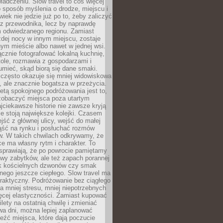
iadczeniu. Slow travel to coś więcej
 sposób myślenia o drodze, miejscu i
wiek nie jedzie już po to, żeby zaliczyć
ji z przewodnika, lecz by naprawdę
m odwiedzanego regionu. Zamiast
dej nocy w innym miejscu, zostaje
nym mieście albo nawet w jednej wsi.
cznie fotografować lokalną kuchnię,
tole, rozmawia z gospodarzami i
umieć, skąd biorą się dane smaki.
 często okazuje się mniej widowiskowa
, ale znacznie bogatsza w przeżycia.
tą spokojnego podróżowania jest to,
zobaczyć miejsca poza utartym
jciekawsze historie nie zawsze kryją
ie stoją największe kolejki. Czasem
jść z głównej ulicy, wejść do małej
iąść na rynku i posłuchać rozmów
. W takich chwilach odkrywamy, że
e ma własny rytm i charakter. To
sprawiają, że po powrocie pamiętamy
zwy zabytków, ale też zapach porannej
k kościelnych dzwonów czy smak
nego jeszcze ciepłego. Slow travel ma
raktyczny. Podróżowanie bez ciągłego
 mniej stresu, mniej niepotrzebnych
ęcej elastyczności. Zamiast kupować
ilety na ostatnią chwilę i zmieniać
wa dni, można lepiej zaplanować
leźć miejsca, które dają poczucie