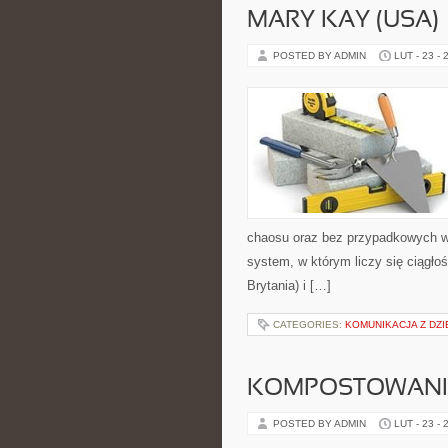
MARY KAY (USA)
POSTED BY ADMIN
LUT - 23 - 
chaosu oraz bez przypadkowych wy
system, w którym liczy się ciągł
Brytania) i […]
CATEGORIES:
KOMUNIKACJA Z DZI
KOMPOSTOWANI
POSTED BY ADMIN
LUT - 23 - 