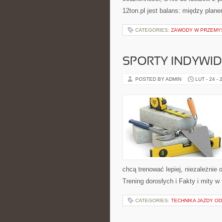
12ton.pl jest balans: między pl
CATEGORIES:
ZAWODY W PRZEMYŚ
SPORTY INDYWI
POSTED BY ADMIN
LUT - 24 - 
chcą trenować lepiej, niezależnie
Trening dorosłych i Fakty i mity w 
CATEGORIES:
TECHNIKA JAZDY O