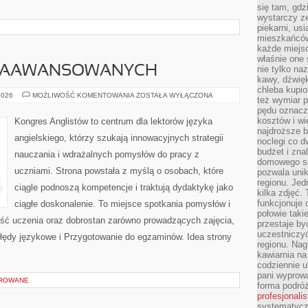
się tam, gdz
wystarczy ze
piekarni, us
mieszkańców
każde miejsc
właśnie one 
 ZAAWANSOWANYCH
nie tylko na
kawy, dźwię
chleba kupio
ANGIELSKI
2026
MOŻLIWOŚĆ KOMENTOWANIA
ZOSTAŁA WYŁĄCZONA
też wymiar p
DLA
pędu oznacza
ZAAWANSOWANYCH
kosztów i wi
Kongres Anglistów to centrum dla lektorów języka
najdroższe b
angielskiego, którzy szukają innowacyjnych strategii
noclegi co d
budżet i zna
nauczania i wdrażalnych pomysłów do pracy z
domowego sp
uczniami. Strona powstała z myślą o osobach, które
pozwala uni
regionu. Jed
ciągle podnoszą kompetencje i traktują dydaktykę jako
kilka zdjęć.
funkcjonuje
ciągłe doskonalenie. To miejsce spotkania pomysłów i
połowie taki
akość uczenia oraz dobrostan zarówno prowadzących zajęcia,
przestaje by
uczestniczy
Błędy językowe i Przygotowanie do egzaminów. Idea strony
regionu. Nag
kawiarnia na
codziennie u
pani wyprowa
OROWANE
forma podróż
profesjonali
systematyczn