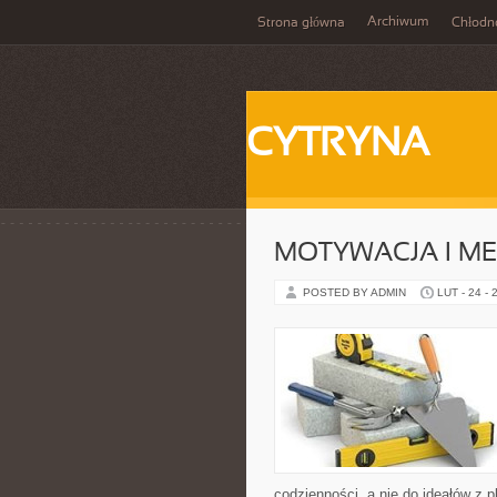
Archiwum
Strona główna
Chłodn
CYTRYNA
MOTYWACJA I M
POSTED BY ADMIN
LUT - 24 - 
codzienności, a nie do ideałów z p