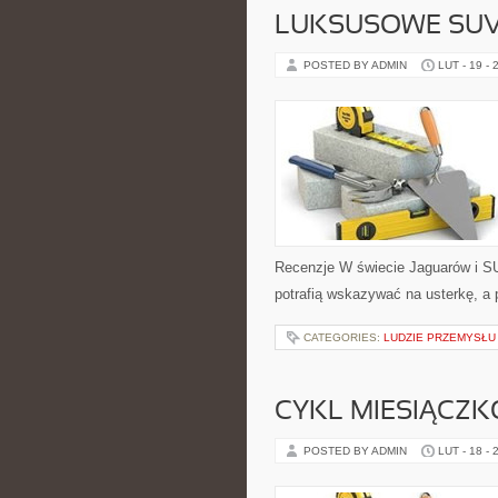
LUKSUSOWE SUV
POSTED BY ADMIN
LUT - 19 - 
Recenzje W świecie Jaguarów i SU
potrafią wskazywać na usterkę, a 
CATEGORIES:
LUDZIE PRZEMYSŁU
CYKL MIESIĄCZK
POSTED BY ADMIN
LUT - 18 - 