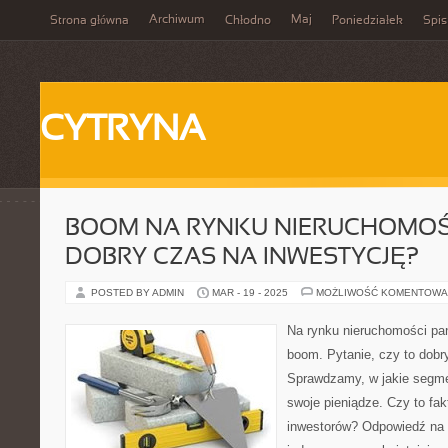
Archiwum
Maj
Strona główna
Chłodno
Poniedziałek
Spis
CYTRYNA
BOOM NA RYNKU NIERUCHOMOŚC
DOBRY CZAS NA INWESTYCJĘ?
POSTED BY ADMIN
MAR - 19 - 2025
MOŻLIWOŚĆ KOMENTOWA
Na rynku nieruchomości pa
boom. Pytanie, czy to dobr
Sprawdzamy, w jakie segme
swoje pieniądze. Czy to fak
inwestorów? Odpowiedź na t