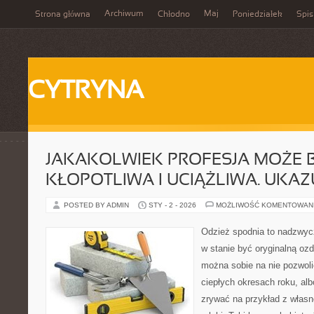
Archiwum
Maj
Strona główna
Chłodno
Poniedziałek
Spis
CYTRYNA
JAKAKOLWIEK PROFESJA MOŻE 
KŁOPOTLIWA I UCIĄŻLIWA. UKAZ
POSTED BY ADMIN
STY - 2 - 2026
MOŻLIWOŚĆ KOMENTOWAN
Odzież spodnia to nadzwyc
w stanie być oryginalną oz
można sobie na nie pozwoli
ciepłych okresach roku, al
zrywać na przykład z własn