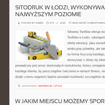
SITODRUK W ŁODZI, WYKONYWA
NAJWYŻSZYM POZIOMIE
POSTED BY ADMIN
STY - 2 - 2026
MOŻLIWOŚĆ KOMENTOWAN
Siłownia Teofilów oferuje b
Teofilów w Łodzi, udostępn
ofertę rekreacji, jaka zezw
atrakcyjną sylwetkę, ale ta
na formę fizyczną każdego,
skorzystać z oferty tej siło
prowadzony jest przez doskonałych instruktorów, którzy umiejętni
każdego klienta, by poszczególne ćwiczenia w ramach fitness, re
dzięki czemu organizm będzie posiadał możliwość szczególnie d
CATEGORIES:
INSPIRACJE I STYLE
W JAKIM MIEJSCU MOŻEMY SPOR