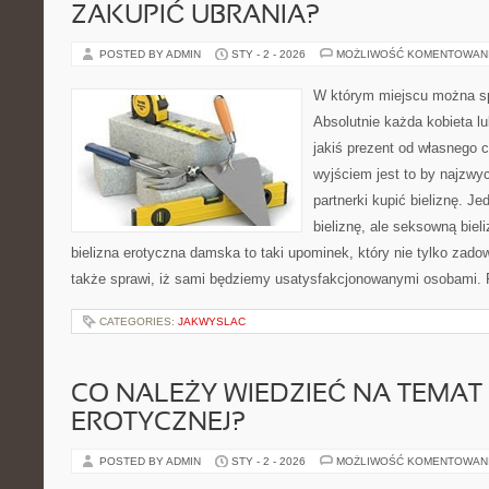
ZAKUPIĆ UBRANIA?
POSTED BY ADMIN
STY - 2 - 2026
MOŻLIWOŚĆ KOMENTOWAN
W którym miejscu można spo
Absolutnie każda kobieta lu
jakiś prezent od własnego 
wyjściem jest to by najzwyc
partnerki kupić bieliznę. J
bieliznę, ale seksowną biel
bielizna erotyczna damska to taki upominek, który nie tylko zado
także sprawi, iż sami będziemy usatysfakcjonowanymi osobami. 
CATEGORIES:
JAKWYSLAC
CO NALEŻY WIEDZIEĆ NA TEMAT 
EROTYCZNEJ?
POSTED BY ADMIN
STY - 2 - 2026
MOŻLIWOŚĆ KOMENTOWAN