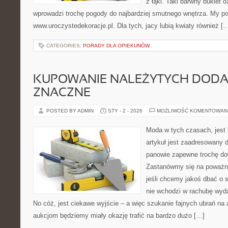
z łąki. Taki barwny bukiet
wprowadzi trochę pogody do najbardziej smutnego wnętrza. My p
www.uroczystedekoracje.pl. Dla tych, jacy lubią kwiaty również [
CATEGORIES:
PORADY DLA OPIEKUNÓW
KUPOWANIE NALEŻYTYCH DOD
ZNACZNE
POSTED BY ADMIN
STY - 2 - 2026
MOŻLIWOŚĆ KOMENTOWAN
Moda w tych czasach, jest
artykuł jest zaadresowany d
panowie zapewne trochę dow
Zastanówmy się na poważni
jeśli chcemy jakoś dbać o s
nie wchodzi w rachubę wyda
No cóż, jest ciekawe wyjście – a więc szukanie fajnych ubrań na 
aukcjom będziemy miały okazję trafić na bardzo dużo […]