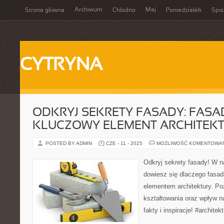
Archiwum
Maj
Strona główna
Chłodno
Poniedziałek
Spis
CYTRYNA
ODKRYJ SEKRETY FASADY: FASA
KLUCZOWY ELEMENT ARCHITEK
POSTED BY ADMIN
CZE - 11 - 2025
MOŻLIWOŚĆ KOMENTOWA
Odkryj sekrety fasady! W 
dowiesz się dlaczego fasa
elementem architektury. Po
kształtowania oraz wpływ n
fakty i inspiracje! #archite