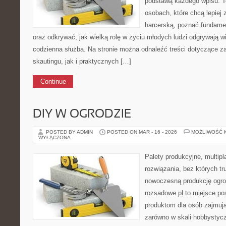
podstawą każdego wpisu. T
osobach, które chcą lepiej
harcerską, poznać fundamen
oraz odkrywać, jak wielką rolę w życiu młodych ludzi odgrywają w
codzienna służba. Na stronie można odnaleźć treści dotyczące z
skautingu, jak i praktycznych […]
Continue
DIY W OGRODZIE
POSTED BY ADMIN
POSTED ON MAR - 16 - 2026
MOŻLIWOŚĆ 
WYŁĄCZONA
Palety produkcyjne, multipla
rozwiązania, bez których t
nowoczesną produkcję ogrod
rozsadowe.pl to miejsce p
produktom dla osób zajmuj
zarówno w skali hobbystycz