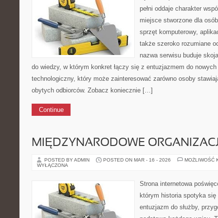
pełni oddaje charakter wspó
miejsce stworzone dla osó
sprzęt komputerowy, aplikac
także szeroko rozumiane o
nazwa serwisu buduje skoj
do wiedzy, w którym konkret łączy się z entuzjazmem do nowych 
technologiczny, który może zainteresować zarówno osoby stawiają
obytych odbiorców. Zobacz koniecznie […]
Continue
MIĘDZYNARODOWE ORGANIZAC
POSTED BY ADMIN
POSTED ON MAR - 16 - 2026
MOŻLIWOŚĆ 
WYŁĄCZONA
Strona internetowa poświęc
którym historia spotyka si
entuzjazm do służby, przyg