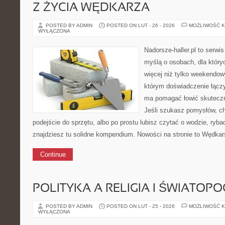
Z ŻYCIA WĘDKARZA
POSTED BY ADMIN
POSTED ON LUT - 26 - 2026
MOŻLIWOŚĆ 
WYŁĄCZONA
Nadorsze-haller.pl to serwi
myślą o osobach, dla który
więcej niż tylko weekendo
którym doświadczenie łączy
ma pomagać łowić skuteczni
Jeśli szukasz pomysłów, c
podejście do sprzętu, albo po prostu lubisz czytać o wodzie, ryba
znajdziesz tu solidne kompendium. Nowości na stronie to Wędka
Continue
POLITYKA A RELIGIA I ŚWIATOP
POSTED BY ADMIN
POSTED ON LUT - 25 - 2026
MOŻLIWOŚĆ 
WYŁĄCZONA