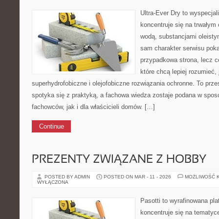
Ultra-Ever Dry to wyspecjal
koncentruje się na trwałym 
wodą, substancjami oleisty
sam charakter serwisu pokaz
przypadkowa strona, lecz ce
które chcą lepiej rozumieć, 
superhydrofobiczne i olejofobiczne rozwiązania ochronne. To przes
spotyka się z praktyką, a fachowa wiedza zostaje podana w spos
fachowców, jak i dla właścicieli domów. […]
Continue
PREZENTY ZWIĄZANE Z HOBBY
POSTED BY ADMIN
POSTED ON MAR - 11 - 2026
MOŻLIWOŚĆ 
WYŁĄCZONA
Pasotti to wyrafinowana pla
koncentruje się na tematy