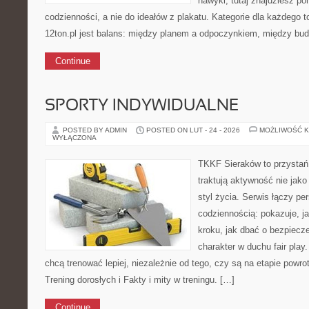
nawyki, tutaj znajdziesz 
codzienności, a nie do ideałów z plakatu. Kategorie dla każdego 
12ton.pl jest balans: między planem a odpoczynkiem, między b
Continue
SPORTY INDYWIDUALNE
POSTED BY ADMIN
POSTED ON LUT - 24 - 2026
MOŻLIWOŚĆ 
WYŁĄCZONA
TKKF Sieraków to przystań i
traktują aktywność nie jako
styl życia. Serwis łączy p
codziennością: pokazuje, j
kroku, jak dbać o bezpiecze
charakter w duchu fair play.
chcą trenować lepiej, niezależnie od tego, czy są na etapie powr
Trening dorosłych i Fakty i mity w treningu. […]
Continue