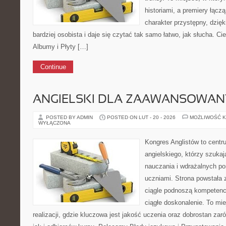
historiami, a premiery łącz
charakter przystępny, dzię
bardziej osobista i daje się czytać tak samo łatwo, jak słucha. Ci
Albumy i Płyty […]
Continue
ANGIELSKI DLA ZAAWANSOWA
POSTED BY ADMIN
POSTED ON LUT - 20 - 2026
MOŻLIWOŚĆ 
WYŁĄCZONA
Kongres Anglistów to centr
angielskiego, którzy szukaj
nauczania i wdrażalnych p
uczniami. Strona powstała 
ciągle podnoszą kompetencj
ciągłe doskonalenie. To mi
realizacji, gdzie kluczowa jest jakość uczenia oraz dobrostan za