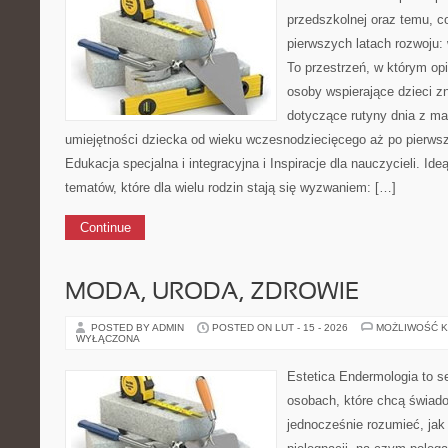
przedszkolnej oraz temu, c
pierwszych latach rozwoju: 
To przestrzeń, w którym o
osoby wspierające dzieci z
dotyczące rutyny dnia z ma
umiejętności dziecka od wieku wczesnodziecięcego aż po pierwsz
Edukacja specjalna i integracyjna i Inspiracje dla nauczycieli. Id
tematów, które dla wielu rodzin stają się wyzwaniem: […]
Continue
MODA, URODA, ZDROWIE
POSTED BY ADMIN
POSTED ON LUT - 15 - 2026
MOŻLIWOŚĆ 
WYŁĄCZONA
Estetica Endermologia to s
osobach, które chcą świado
jednocześnie rozumieć, jak 