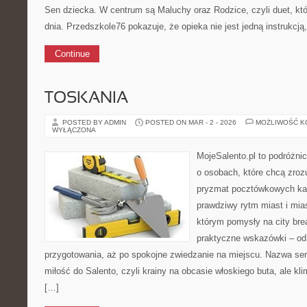
Sen dziecka. W centrum są Maluchy oraz Rodzice, czyli duet, któ
dnia. Przedszkole76 pokazuje, że opieka nie jest jedną instrukcją,
Continue
TOSKANIA
POSTED BY ADMIN
POSTED ON MAR - 2 - 2026
MOŻLIWOŚĆ 
WYŁĄCZONA
MojeSalento.pl to podróżni
o osobach, które chcą zrozu
pryzmat pocztówkowych kad
prawdziwy rytm miast i mia
którym pomysły na city bre
praktyczne wskazówki – od p
przygotowania, aż po spokojne zwiedzanie na miejscu. Nazwa se
miłość do Salento, czyli krainy na obcasie włoskiego buta, ale kl
[…]