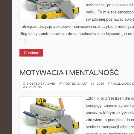
techniczne, po ciekawostki
rynku. To miejsce stworzon
świadomiej poznawać swoj
trafniejsze decyzje zakupowe i serwisowe oraz czytać o motoryza
Blog łączy zainteresowanie do samochodów z podejściem „na co dz
[…]
Continue
MOTYWACJA I MENTALNOŚĆ
POSTED BY ADMIN
POSTED ON LUT - 24 - 2026
MOŻLIWOŚĆ 
WYŁĄCZONA
12ton.pl to przestrzeń dla 
kondycję, zmienić sylwetkę 
serwis, w którym aktywność
zdrowiem, a podejście do ce
szukasz motywacji albo ch