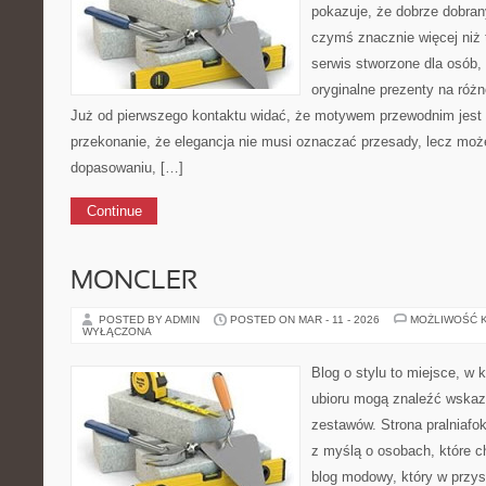
pokazuje, że dobrze dobra
czymś znacznie więcej niż 
serwis stworzone dla osób,
oryginalne prezenty na różn
Już od pierwszego kontaktu widać, że motywem przewodnim jest t
przekonanie, że elegancja nie musi oznaczać przesady, lecz moż
dopasowaniu, […]
Continue
MONCLER
POSTED BY ADMIN
POSTED ON MAR - 11 - 2026
MOŻLIWOŚĆ 
WYŁĄCZONA
Blog o stylu to miejsce, w 
ubioru mogą znaleźć wska
zestawów. Strona pralniafo
z myślą o osobach, które ch
blog modowy, który w przy