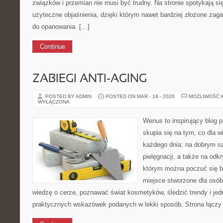
związków i przemian nie musi być trudny. Na stronie spotykają si
użyteczne objaśnienia, dzięki którym nawet bardziej złożone zagad
do opanowania. […]
Continue
ZABIEGI ANTI-AGING
POSTED BY ADMIN
POSTED ON MAR - 18 - 2026
MOŻLIWOŚĆ 
WYŁĄCZONA
Wenus to inspirujący blog p
skupia się na tym, co dla w
każdego dnia: na dobrym s
pielęgnacji, a także na odk
którym można poczuć się ba
miejsce stworzone dla osób
wiedzę o cerze, poznawać świat kosmetyków, śledzić trendy i je
praktycznych wskazówek podanych w lekki sposób. Strona łączy 