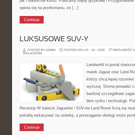
jak i odbiorców kursu. Polecamy Błędy językowe i Przygotowanie
opiera się na przekonaniu, że […]
Continue
LUKSUSOWE SUV-Y
POSTED BY ADMIN
POSTED ON LUT - 19 - 2026
MOŻLIWOŚĆ 
WYŁĄCZONA
Landworld to portal stworzo
marek Jaguar oraz Land Rov
którzy chcą lepiej rozumie
wyższej. Strona prowadzi c
bardziej szczegółowe zagad
tłem rynku i technologii. P
Recenzje W świecie Jaguarów i SUV-ów Land Rover liczą się niu
potrafią wskazywać na usterkę, a przeciąganie obsługi może prze
Continue