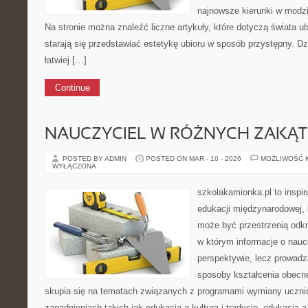
najnowsze kierunki w modzi
Na stronie można znaleźć liczne artykuły, które dotyczą świata ubi
starają się przedstawiać estetykę ubioru w sposób przystępny. D
łatwiej […]
Continue
NAUCZYCIEL W RÓŻNYCH ZAKĄ
POSTED BY ADMIN
POSTED ON MAR - 10 - 2026
MOŻLIWOŚĆ 
WYŁĄCZONA
szkolakamionka.pl to inspir
edukacji międzynarodowej, 
może być przestrzenią odkr
w którym informacje o nauc
perspektywie, lecz prowadz
sposoby kształcenia obecne
skupia się na tematach związanych z programami wymiany ucznio
zagadnieniach takich jak edukacja a kultura i tradycje, edukacja 