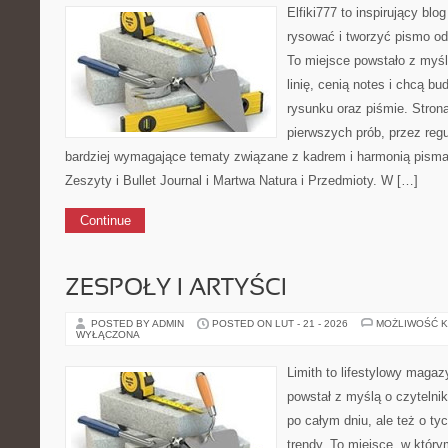
Elfiki777 to inspirujący blo
rysować i tworzyć pismo o
To miejsce powstało z myśl
linię, cenią notes i chcą b
rysunku oraz piśmie. Stron
pierwszych prób, przez regu
bardziej wymagające tematy związane z kadrem i harmonią pisma
Zeszyty i Bullet Journal i Martwa Natura i Przedmioty. W […]
Continue
ZESPOŁY I ARTYŚCI
POSTED BY ADMIN
POSTED ON LUT - 21 - 2026
MOŻLIWOŚĆ 
WYŁĄCZONA
Limith to lifestylowy magaz
powstał z myślą o czytelni
po całym dniu, ale też o ty
trendy. To miejsce, w który