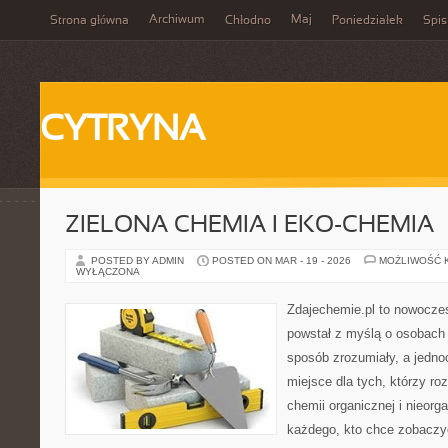
Archiwum
Maj
Strona główna
Chłodno
Poniedziałek
Spis
CYTRYNA
ZIELONA CHEMIA I EKO-CHEMIA
POSTED BY ADMIN
POSTED ON MAR - 19 - 2026
MOŻLIWOŚĆ 
WYŁĄCZONA
Zdajechemie.pl to nowoczes
powstał z myślą o osobac
sposób zrozumiały, a jedno
miejsce dla tych, którzy ro
chemii organicznej i nieorga
każdego, kto chce zobaczyć