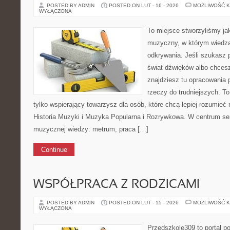
POSTED BY ADMIN
POSTED ON LUT - 16 - 2026
MOŻLIWOŚĆ 
WYŁĄCZONA
To miejsce stworzyliśmy ja
muzyczny, w którym wiedza
odkrywania. Jeśli szukasz p
świat dźwięków albo chces
znajdziesz tu opracowania
rzeczy do trudniejszych. To 
tylko wspierający towarzysz dla osób, które chcą lepiej rozumieć
Historia Muzyki i Muzyka Popularna i Rozrywkowa. W centrum se
muzycznej wiedzy: metrum, praca […]
Continue
WSPÓŁPRACA Z RODZICAMI
POSTED BY ADMIN
POSTED ON LUT - 15 - 2026
MOŻLIWOŚĆ 
WYŁĄCZONA
Przedszkole309 to portal p