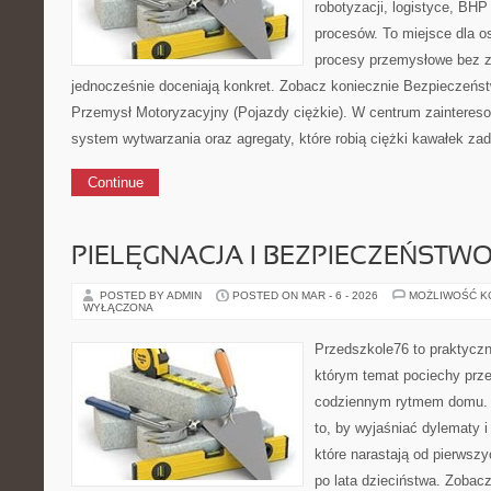
robotyzacji, logistyce, BHP
procesów. To miejsce dla o
procesy przemysłowe bez zb
jednocześnie doceniają konkret. Zobacz koniecznie Bezpieczeństw
Przemysł Motoryzacyjny (Pojazdy ciężkie). W centrum zaintereso
system wytwarzania oraz agregaty, które robią ciężki kawałek za
Continue
PIELĘGNACJA I BEZPIECZEŃSTW
POSTED BY ADMIN
POSTED ON MAR - 6 - 2026
MOŻLIWOŚĆ 
WYŁĄCZONA
Przedszkole76 to praktyczn
którym temat pociechy prze
codziennym rytmem domu. T
to, by wyjaśniać dylematy 
które narastają od pierwsz
po lata dzieciństwa. Zobacz