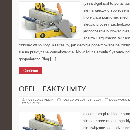
ryszard-galla.pl to portal p
się na wiedzy o społeczeńst
które chcą pojmować mecha
śledzić procesy zachodząc
jednocześnie budować nieza
analizy i argumenty. W cen
członek wspólnoty, a także to, jak decyzje podejmowane na różn
się na praktyczne konsekwencje. Nowości na stronie Systemy poli
gospodarcza Blog […]
Continue
OPEL – FAKTY I MITY
POSTED BY ADMIN
POSTED ON LUT - 25 - 2026
MOŻLIWOŚĆ 
WYŁĄCZONA
e-opel.com.pl to blog motor
się na marce auta z logo b
nią związane: od codziennej