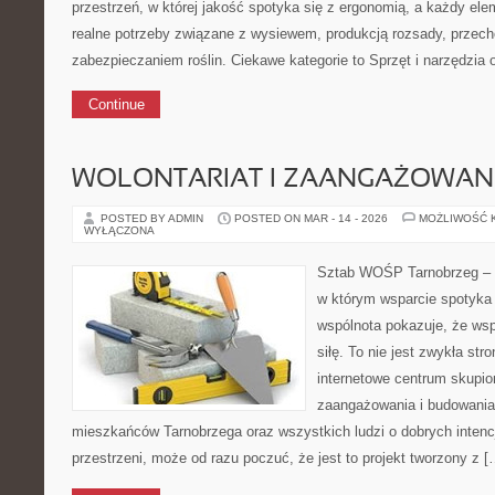
przestrzeń, w której jakość spotyka się z ergonomią, a każdy ele
realne potrzeby związane z wysiewem, produkcją rozsady, przec
zabezpieczaniem roślin. Ciekawe kategorie to Sprzęt i narzędzia 
Continue
WOLONTARIAT I ZAANGAŻOWAN
POSTED BY ADMIN
POSTED ON MAR - 14 - 2026
MOŻLIWOŚĆ 
WYŁĄCZONA
Sztab WOŚP Tarnobrzeg – G
w którym wsparcie spotyka 
wspólnota pokazuje, że ws
siłę. To nie jest zwykła str
internetowe centrum skupio
zaangażowania i budowania 
mieszkańców Tarnobrzega oraz wszystkich ludzi o dobrych intencja
przestrzeni, może od razu poczuć, że jest to projekt tworzony z [