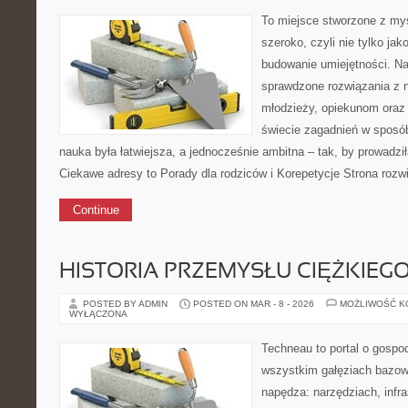
To miejsce stworzone z myś
szeroko, czyli nie tylko jak
budowanie umiejętności. Na
sprawdzone rozwiązania z 
młodzieży, opiekunom oraz
świecie zagadnień w sposó
nauka była łatwiejsza, a jednocześnie ambitna – tak, by prowadzi
Ciekawe adresy to Porady dla rodziców i Korepetycje Strona rozwi
Continue
HISTORIA PRZEMYSŁU CIĘŻKIEG
POSTED BY ADMIN
POSTED ON MAR - 8 - 2026
MOŻLIWOŚĆ 
WYŁĄCZONA
Techneau to portal o gospo
wszystkim gałęziach bazowy
napędza: narzędziach, infra