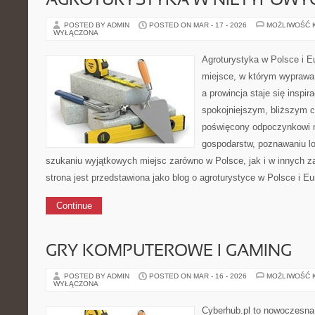
AGROTURYSTYKA W NIETYPOWY
POSTED BY ADMIN
POSTED ON MAR - 17 - 2026
MOŻLIWOŚĆ 
WYŁĄCZONA
Agroturystyka w Polsce i Eu
miejsce, w którym wyprawa 
a prowincja staje się inspi
spokojniejszym, bliższym c
poświęcony odpoczynkowi n
gospodarstw, poznawaniu lo
szukaniu wyjątkowych miejsc zarówno w Polsce, jak i w innych 
strona jest przedstawiona jako blog o agroturystyce w Polsce i Eur
Continue
GRY KOMPUTEROWE I GAMING
POSTED BY ADMIN
POSTED ON MAR - 16 - 2026
MOŻLIWOŚĆ 
WYŁĄCZONA
Cyberhub.pl to nowoczesna 