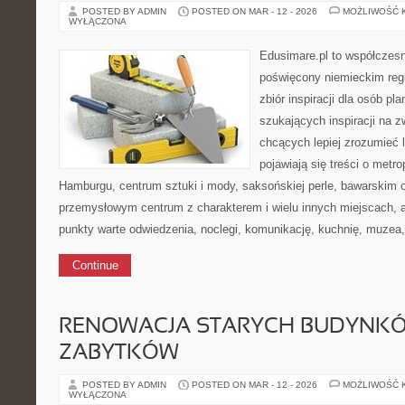
POSTED BY ADMIN
POSTED ON MAR - 12 - 2026
MOŻLIWOŚĆ 
WYŁĄCZONA
Edusimare.pl to współczesn
poświęcony niemieckim regi
zbiór inspiracji dla osób p
szukających inspiracji na z
chcących lepiej zrozumieć 
pojawiają się treści o metro
Hamburgu, centrum sztuki i mody, saksońskiej perle, bawarskim 
przemysłowym centrum z charakterem i wielu innych miejscach, 
punkty warte odwiedzenia, noclegi, komunikację, kuchnię, muzea,
Continue
RENOWACJA STARYCH BUDYNKÓ
ZABYTKÓW
POSTED BY ADMIN
POSTED ON MAR - 12 - 2026
MOŻLIWOŚĆ 
WYŁĄCZONA