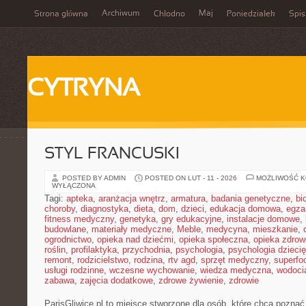
Archiwum
Maj
Strona główna
Chłodno
Poniedziałek
Spis
CYTRYNA
STYL FRANCUSKI
POSTED BY ADMIN
POSTED ON LUT - 11 - 2026
MOŻLIWOŚĆ 
WYŁĄCZONA
Tagi:
apteka
,
aranżacja wnętrz
,
armatura
,
badania genetyczne
,
bi
choroby
,
diagnostyka
,
dieta
,
dom
,
dzieci
,
edukacja domowa
,
egza
fitness medyczny
,
genetyka
,
gry edukacyjne
,
instalacje domowe
,
budowlane
,
materiały medyczne
,
Meble
,
medycyna
,
mieszkanie
,
ogrodnictwo
,
opieka nad dziećmi
,
opieka społeczna
,
opieka zdrow
roślin
,
profilaktyka
,
przychodnia
,
psychologia
,
psychologia dzieci
remont
,
rodzicielstwo
,
rodzina
,
rtv agd
,
sprzęt medyczny
,
superfo
usługi rodzinne
,
wczesne wychowanie
,
wiedza medyczna
,
wodoci
zabawa
,
zajęcia dodatkowe
,
zdrowe żywienie
,
zdrowie
ParisGliwice.pl to miejsce stworzone dla osób, które chcą poznać