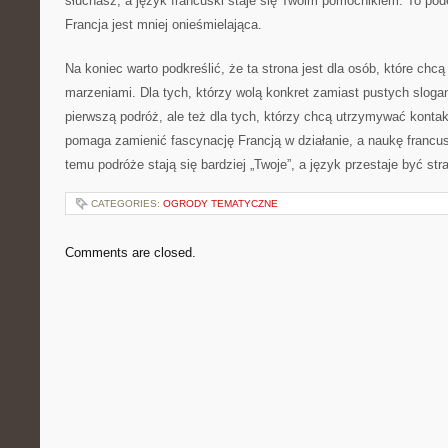
słuchasz, a język francuski staje się Twoim pomocnikiem. To pod
Francja jest mniej onieśmielająca.
Na koniec warto podkreślić, że ta strona jest dla osób, które chcą
marzeniami. Dla tych, którzy wolą konkret zamiast pustych slogan
pierwszą podróż, ale też dla tych, którzy chcą utrzymywać kontak
pomaga zamienić fascynację Francją w działanie, a naukę francus
temu podróże stają się bardziej „Twoje”, a język przestaje być st
CATEGORIES:
OGRODY TEMATYCZNE
Comments are closed.