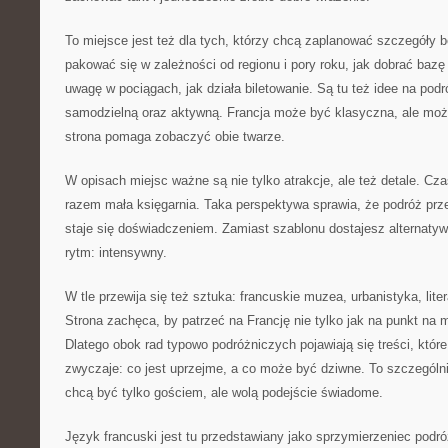
To miejsce jest też dla tych, którzy chcą zaplanować szczegóły 
pakować się w zależności od regionu i pory roku, jak dobrać baz
uwagę w pociągach, jak działa biletowanie. Są tu też idee na podró
samodzielną oraz aktywną. Francja może być klasyczna, ale może
strona pomaga zobaczyć obie twarze.
W opisach miejsc ważne są nie tylko atrakcje, ale też detale. Cz
razem mała księgarnia. Taka perspektywa sprawia, że podróż prz
staje się doświadczeniem. Zamiast szablonu dostajesz alternaty
rytm: intensywny.
W tle przewija się też sztuka: francuskie muzea, urbanistyka, lite
Strona zachęca, by patrzeć na Francję nie tylko jak na punkt na m
Dlatego obok rad typowo podróżniczych pojawiają się treści, któ
zwyczaje: co jest uprzejme, a co może być dziwne. To szczególni
chcą być tylko gościem, ale wolą podejście świadome.
Język francuski jest tu przedstawiany jako sprzymierzeniec podr