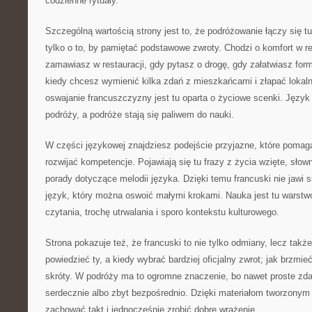
codzienne rytuały.
Szczególną wartością strony jest to, że podróżowanie łączy się t
tylko o to, by pamiętać podstawowe zwroty. Chodzi o komfort w r
zamawiasz w restauracji, gdy pytasz o drogę, gdy załatwiasz form
kiedy chcesz wymienić kilka zdań z mieszkańcami i złapać lokaln
oswajanie francuszczyzny jest tu oparta o życiowe scenki. Język
podróży, a podróże stają się paliwem do nauki.
W części językowej znajdziesz podejście przyjazne, które pomag
rozwijać kompetencje. Pojawiają się tu frazy z życia wzięte, sło
porady dotyczące melodii języka. Dzięki temu francuski nie jawi si
język, który można oswoić małymi krokami. Nauka jest tu warstw
czytania, trochę utrwalania i sporo kontekstu kulturowego.
Strona pokazuje też, że francuski to nie tylko odmiany, lecz takż
powiedzieć ty, a kiedy wybrać bardziej oficjalny zwrot; jak brzmie
skróty. W podróży ma to ogromne znaczenie, bo nawet proste zda
serdecznie albo zbyt bezpośrednio. Dzięki materiałom tworzonym 
zachować takt i jednocześnie zrobić dobre wrażenie.