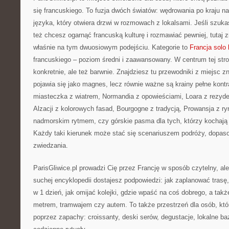
się francuskiego. To fuzja dwóch światów: wędrowania po kraju 
języka, który otwiera drzwi w rozmowach z lokalsami. Jeśli szukas
też chcesz ogarnąć francuską kulturę i rozmawiać pewniej, tutaj 
właśnie na tym dwuosiowym podejściu. Kategorie to
Francja solo 
francuskiego – poziom średni i zaawansowany. W centrum tej stro
konkretnie, ale też barwnie. Znajdziesz tu przewodniki z miejsc 
pojawia się jako magnes, lecz równie ważne są krainy pełne kontr
miasteczka z wiatrem, Normandia z opowieściami, Loara z rezyd
Alzacji z kolorowych fasad, Bourgogne z tradycją, Prowansja z ry
nadmorskim rytmem, czy górskie pasma dla tych, którzy kochaj
Każdy taki kierunek może stać się scenariuszem podróży, dopaso
zwiedzania.
ParisGliwice.pl prowadzi Cię przez Francję w sposób czytelny, al
suchej encyklopedii dostajesz podpowiedzi: jak zaplanować trasę
w 1 dzień, jak omijać kolejki, gdzie wpaść na coś dobrego, a tak
metrem, tramwajem czy autem. To także przestrzeń dla osób, kt
poprzez zapachy: croissanty, deski serów, degustacje, lokalne bazar