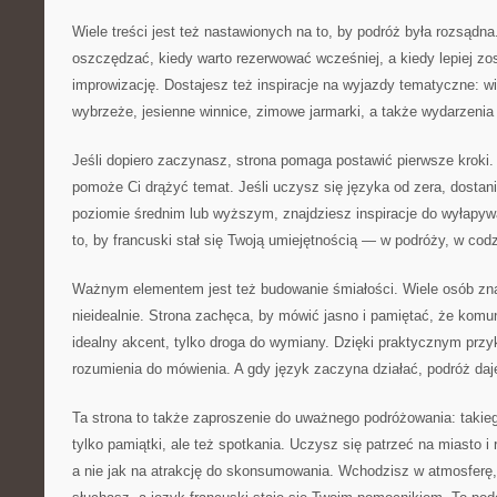
Wiele treści jest też nastawionych na to, by podróż była rozsądna
oszczędzać, kiedy warto rezerwować wcześniej, a kiedy lepiej zo
improwizację. Dostajesz też inspiracje na wyjazdy tematyczne: wi
wybrzeże, jesienne winnice, zimowe jarmarki, a także wydarzenia 
Jeśli dopiero zaczynasz, strona pomaga postawić pierwsze kroki. 
pomoże Ci drążyć temat. Jeśli uczysz się języka od zera, dostanie
poziomie średnim lub wyższym, znajdziesz inspiracje do wyłapy
to, by francuski stał się Twoją umiejętnością — w podróży, w cod
Ważnym elementem jest też budowanie śmiałości. Wiele osób zna 
nieidealnie. Strona zachęca, by mówić jasno i pamiętać, że komun
idealny akcent, tylko droga do wymiany. Dzięki praktycznym przyk
rozumienia do mówienia. A gdy język zaczyna działać, podróż daje
Ta strona to także zaproszenie do uważnego podróżowania: takie
tylko pamiątki, ale też spotkania. Uczysz się patrzeć na miasto i
a nie jak na atrakcję do skonsumowania. Wchodzisz w atmosferę,