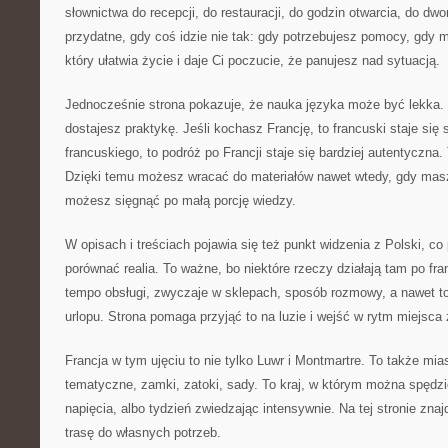
słownictwa do recepcji, do restauracji, do godzin otwarcia, do dwo
przydatne, gdy coś idzie nie tak: gdy potrzebujesz pomocy, gdy 
który ułatwia życie i daje Ci poczucie, że panujesz nad sytuacją.
Jednocześnie strona pokazuje, że nauka języka może być lekka.
dostajesz praktykę. Jeśli kochasz Francję, to francuski staje się
francuskiego, to podróż po Francji staje się bardziej autentyczna. 
Dzięki temu możesz wracać do materiałów nawet wtedy, gdy mas
możesz sięgnąć po małą porcję wiedzy.
W opisach i treściach pojawia się też punkt widzenia z Polski, 
porównać realia. To ważne, bo niektóre rzeczy działają tam po fr
tempo obsługi, zwyczaje w sklepach, sposób rozmowy, a nawet to
urlopu. Strona pomaga przyjąć to na luzie i wejść w rytm miejsca 
Francja w tym ujęciu to nie tylko Luwr i Montmartre. To także mia
tematyczne, zamki, zatoki, sady. To kraj, w którym można spędzi
napięcia, albo tydzień zwiedzając intensywnie. Na tej stronie zna
trasę do własnych potrzeb.