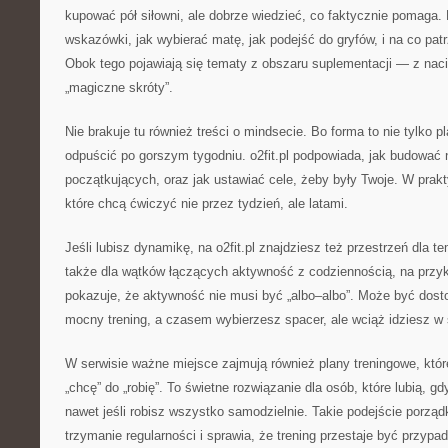
kupować pół siłowni, ale dobrze wiedzieć, co faktycznie pomaga. 
wskazówki, jak wybierać matę, jak podejść do gryfów, i na co patr
Obok tego pojawiają się tematy z obszaru suplementacji — z naci
„magiczne skróty”.
Nie brakuje tu również treści o mindsecie. Bo forma to nie tylko pl
odpuścić po gorszym tygodniu. o2fit.pl podpowiada, jak budować 
początkujących, oraz jak ustawiać cele, żeby były Twoje. W prakt
które chcą ćwiczyć nie przez tydzień, ale latami.
Jeśli lubisz dynamikę, na o2fit.pl znajdziesz też przestrzeń dla t
także dla wątków łączących aktywność z codziennością, na przykł
pokazuje, że aktywność nie musi być „albo–albo”. Może być do
mocny trening, a czasem wybierzesz spacer, ale wciąż idziesz w 
W serwisie ważne miejsce zajmują również plany treningowe, któ
„chcę” do „robię”. To świetne rozwiązanie dla osób, które lubią, g
nawet jeśli robisz wszystko samodzielnie. Takie podejście porządk
trzymanie regularności i sprawia, że trening przestaje być przypad