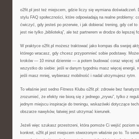
o2fit.pl jest też miejscem, gdzie liczy się wymiana doświadczeń. 
stylu FAQ społeczności, które odpowiadają na realne problemy: co 
ćwiczyć, gdy jesteś po przerwie, i jak dobierać trening, gdy cel to 
jest nie tylko „biblioteką”, ale też partnerem w drodze do lepszej f
W praktyce o2fit.pl możesz traktować jako kompas dla swojej akt
którego wracasz, gdy chcesz przypomnieć sobie podstawy. Moż
kroków — 10 minut dziennie — a potem budować coraz więcej: s
wszystko do siebie: jeśli w danym tygodniu masz więcej energii, r
jeśli masz mniej, wybierasz mobilność i nadal utrzymujesz rytm.
To właśnie jest sedno Fitness Klubu o2fit.pl: zdrowie bez fanat
zrozumieć, że efekty nie biorą się z jednego „zrywu”, tylko z regu
jednym miejscu inspiracje do treningu, wskazówki dotyczące tech
obszarze nawyków, łatwiej jest utrzymać kierunek.
Jeżeli więc szukasz przestrzeni, która pomoże Ci wejść poziom wy
konkret, o2fit.pl jest miejscem stworzonym właśnie po to. To serw