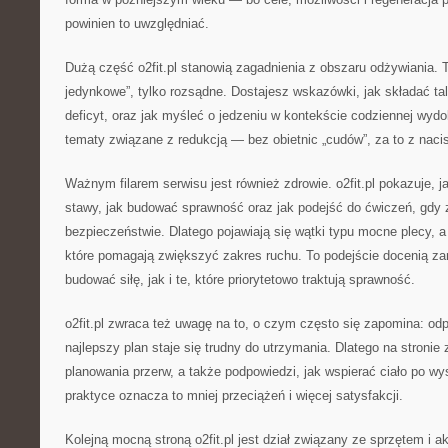
powinien to uwzględniać.
Dużą część o2fit.pl stanowią zagadnienia z obszaru odżywiania. To
jedynkowe”, tylko rozsądne. Dostajesz wskazówki, jak składać tal
deficyt, oraz jak myśleć o jedzeniu w kontekście codziennej wydol
tematy związane z redukcją — bez obietnic „cudów”, za to z nac
Ważnym filarem serwisu jest również zdrowie. o2fit.pl pokazuje, 
stawy, jak budować sprawność oraz jak podejść do ćwiczeń, gdy 
bezpieczeństwie. Dlatego pojawiają się wątki typu mocne plecy, a 
które pomagają zwiększyć zakres ruchu. To podejście docenią za
budować siłę, jak i te, które priorytetowo traktują sprawność.
o2fit.pl zwraca też uwagę na to, o czym często się zapomina: o
najlepszy plan staje się trudny do utrzymania. Dlatego na stronie
planowania przerw, a także podpowiedzi, jak wspierać ciało po w
praktyce oznacza to mniej przeciążeń i więcej satysfakcji.
Kolejną mocną stroną o2fit.pl jest dział związany ze sprzętem i 