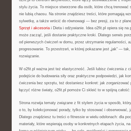
stylu życia. To miejsce stworzone dla osób, które chcą trenować 
nie lubią chaosu. Na stronie znajdziesz treści, które pomagają w
sylwetkę, a także wrócić do równowagi — bez presji, za to z plan
Sprzęt i akcesoria
i Dieta i odżywianie. Idea o2fit.pl opiera się n
może zacząć, jeśli dostanie praktyczne kroki. Dlatego serwis po
od pierwszych ćwiczeń w domu, przez utrzymanie regularności, 
progresowanie. To przestrzeń, w której pokazane jest „jak” — ta
rozwiązanie.
W o2fit.pl ważna jest też elastyczność. Jeśli lubisz ćwiczenia z 
podejście do budowania siły oraz praktyczne podpowiedzi, jak kon
ćwiczenia bez sprzętu, też dostaniesz konkret: jak zorganizować p
łączyć różne światy, o2fit.pl pomoże Ci skleić to w spójną całość:
Strona rozwija tematy związane z fit stylem życia w sposób, który
o to, by kolekcjonować porady, tylko by stosować i obserwować, 
Dlatego znajdziesz tu treści o fitnessie w wielu odsłonach: dla p
materiały, które wspierają osoby w konkretnych etapach życia, n
forma w późniejszym wieku — bo cele, możliwości i regeneracja po