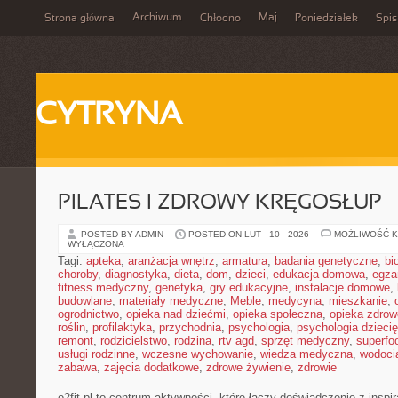
Archiwum
Maj
Strona główna
Chłodno
Poniedziałek
Spis
CYTRYNA
PILATES I ZDROWY KRĘGOSŁUP
POSTED BY ADMIN
POSTED ON LUT - 10 - 2026
MOŻLIWOŚĆ 
WYŁĄCZONA
Tagi:
apteka
,
aranżacja wnętrz
,
armatura
,
badania genetyczne
,
bi
choroby
,
diagnostyka
,
dieta
,
dom
,
dzieci
,
edukacja domowa
,
egza
fitness medyczny
,
genetyka
,
gry edukacyjne
,
instalacje domowe
,
budowlane
,
materiały medyczne
,
Meble
,
medycyna
,
mieszkanie
,
ogrodnictwo
,
opieka nad dziećmi
,
opieka społeczna
,
opieka zdrow
roślin
,
profilaktyka
,
przychodnia
,
psychologia
,
psychologia dzieci
remont
,
rodzicielstwo
,
rodzina
,
rtv agd
,
sprzęt medyczny
,
superfo
usługi rodzinne
,
wczesne wychowanie
,
wiedza medyczna
,
wodoci
zabawa
,
zajęcia dodatkowe
,
zdrowe żywienie
,
zdrowie
o2fit.pl to centrum aktywności, które łączy doświadczenie z inspir