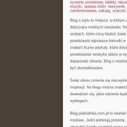
systemy pomiarowe
,
tablety
,
tatua
muzyki
,
uprawa roślin
,
warzywnik
zainteresowania
,
zakupy
,
znaczki
Blog o stylu to miejsce, w którym
dotyczące modnych zestawów. Stro
osobach, które chcą śledzić świat
przedstawia najnowsze kierunki 
znaleźć liczne artykuły, które doty
przedstawiać estetykę ubioru w sp
dopasować ubrania. Blog o modzie 
być skomplikowana.
Świat ubioru zmienia się niezwykl
inspiracji. Na blogu można znale
dowiedzieć się, jakie odcienie bę
wybiegach.
Blog pralniafoka.com.pl to równie
modowe. Jedni preferują prostotę, 
artykułów każdy czytelnik może zn