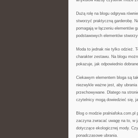
Dużą rolę na blogu odgrywa równie
stworzyć praktyczną garderobę. N
pomagają w łączeniu elementów gar
podstawowych elementów stworzyć 
Moda to jednak nie tylko odzież. T
charakter zestawu. Na blogu można
pokazuje, jak odpowiednio dobrane
Ciekawym elementem bloga są tak
niezwykle ważne jest, aby ubrania
przechowywane. Dlatego na stronie
czytelnicy mogą dowiedzieć się, ja
Blog o modzie pralniafoka.com.pl
zaczyna zwracać uwagę na to, w ja
dotyczące ekologicznej mody. Czy
ponadczasowe ubrania.