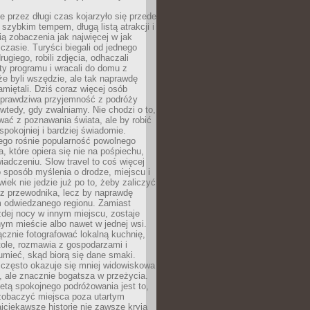
 przez długi czas kojarzyło się przede
szybkim tempem, długą listą atrakcji i
ą zobaczenia jak najwięcej w jak
czasie. Turyści biegali od jednego
ugiego, robili zdjęcia, odhaczali
ty programu i wracali do domu z
e byli wszędzie, ale tak naprawdę
amiętali. Dziś coraz więcej osób
 prawdziwa przyjemność z podróży
wtedy, gdy zwalniamy. Nie chodzi o to,
ać z poznawania świata, ale by robić
spokojniej i bardziej świadomie.
ego rośnie popularność powolnego
, które opiera się nie na pośpiechu,
iadczeniu. Slow travel to coś więcej
 sposób myślenia o drodze, miejscu i
wiek nie jedzie już po to, żeby zaliczyć
ji z przewodnika, lecz by naprawdę
m odwiedzanego regionu. Zamiast
dej nocy w innym miejscu, zostaje
nym mieście albo nawet w jednej wsi.
cznie fotografować lokalną kuchnię,
tole, rozmawia z gospodarzami i
umieć, skąd biorą się dane smaki.
 często okazuje się mniej widowiskowa
, ale znacznie bogatsza w przeżycia.
tą spokojnego podróżowania jest to,
zobaczyć miejsca poza utartym
jciekawsze historie nie zawsze kryją