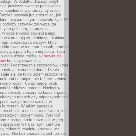
okoju. W dodatku dłuższy pobyt
knąć powierzchownego poznawania
no popołudnie wystarczy, by zrobić
 Tydzień pozwala już zrozumieć, jak
 dane miejsce i czym naprawdę żyje. W
ej podróży człowiek zauważa, że
ć tylko gościem, a zaczyna
ć w codzienności odwiedzanego
le ważne stają się drobiazgi: ulubiona
 rogu, sprzedawca warzyw, który
kłada towar w ten sam sposób, starsza
dzająca psa o tej samej porze. Taka
owania działa trochę jak
serwis dla
stów
bo uczy uważności,
ości i dostrzegania szczegółów, które
 umykają niemal każdemu. Dzięki
staje się nie tylko przemieszczaniem
unktami na mapie, ale też ćwiczeniem
i cierpliwości. Coraz więcej osób
podróże bliższe naturze. Noclegi w
odarstwach, spacery po lasach, jazda
lokalnych trasach czy odpoczynek nad
ą coś, czego trudno szukać w
h kurortach. W takim sposobie
 nie chodzi o ucieczkę od świata, lecz
 prostszych przyjemności. Wschód
any z brzegu rzeki może dać więcej
ień spędzony w hałaśliwym centrum
edy człowiek zwalnia, zaczyna też
zywać. Nie bez znaczenia jest również