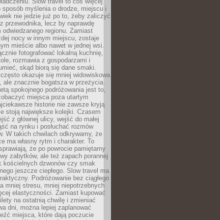
iadczeniu. Slow travel to coś więcej
 sposób myślenia o drodze, miejscu i
wiek nie jedzie już po to, żeby zaliczyć
ji z przewodnika, lecz by naprawdę
m odwiedzanego regionu. Zamiast
dej nocy w innym miejscu, zostaje
nym mieście albo nawet w jednej wsi.
cznie fotografować lokalną kuchnię,
tole, rozmawia z gospodarzami i
umieć, skąd biorą się dane smaki.
 często okazuje się mniej widowiskowa
, ale znacznie bogatsza w przeżycia.
tą spokojnego podróżowania jest to,
zobaczyć miejsca poza utartym
jciekawsze historie nie zawsze kryją
ie stoją największe kolejki. Czasem
jść z głównej ulicy, wejść do małej
iąść na rynku i posłuchać rozmów
. W takich chwilach odkrywamy, że
e ma własny rytm i charakter. To
sprawiają, że po powrocie pamiętamy
zwy zabytków, ale też zapach porannej
k kościelnych dzwonów czy smak
nego jeszcze ciepłego. Slow travel ma
raktyczny. Podróżowanie bez ciągłego
 mniej stresu, mniej niepotrzebnych
ęcej elastyczności. Zamiast kupować
ilety na ostatnią chwilę i zmieniać
wa dni, można lepiej zaplanować
leźć miejsca, które dają poczucie