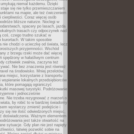
 umykają niemal każdemu. Dzięki
staje się nie tylko przemieszczaniem
unktami na mapie, ale też ćwiczeniem
i cierpliwości. Coraz więcej osób
podróże bliższe naturze. Noclegi w
odarstwach, spacery po lasach, jazda
lokalnych trasach czy odpoczynek nad
ą coś, czego trudno szukać w
h kurortach. W takim sposobie
 nie chodzi o ucieczkę od świata, lecz
 prostszych przyjemności. Wschód
any z brzegu rzeki może dać więcej
ień spędzony w hałaśliwym centrum
edy człowiek zwalnia, zaczyna też
zywać. Nie bez znaczenia jest również
ravel na środowisko. Mniej przelotów,
na miejsc, korzystanie z transportu
i wspieranie lokalnych przedsiębiorców
ia, które pomagają ograniczyć
kutki masowej turystyki. Podróżowanie
zyjemne i jednocześnie
lne. Nie trzeba rezygnować z marzeń o
wiata, by robić to w bardziej świadomy
sem wystarczy zmienić podejście i
czy się nie ilość odwiedzonych miejsc,
ść doświadczenia. Ważnym elementem
odróżowania jest także otwartość na
ane sytuacje. Gdy plan nie jest napięty
żliwości, łatwiej pozwolić sobie na
ość. Można zostać dłużej w miejscu,