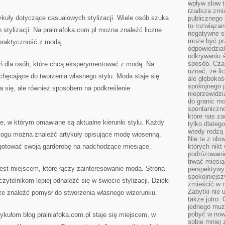
wpływ slow t
rzadsza zmia
ykuły dotyczące casualowych stylizacji. Wiele osób szuka
publicznego 
to rozwiązan
 stylizacji. Na pralniafoka.com.pl można znaleźć liczne
negatywne s
może być pr
 praktyczność z modą.
odpowiedzia
odkrywaniu ś
sposób. Cza
ń dla osób, które chcą eksperymentować z modą. Na
uznać, że li
chęcające do tworzenia własnego stylu. Moda staje się
ale głęboko
spokojnego p
a się, ale również sposobem na podkreślenie
nieprzewidzi
do granic mo
spontaniczn
które nas za
ce, w którym omawiane są aktualne kierunki stylu. Każdy
tylko dlateg
wtedy rodzą 
logu można znaleźć artykuły opisujące modę wiosenną.
Nie te z obo
gotować swoją garderobę na nadchodzące miesiące.
których nikt
podróżowani
trwać miesią
jest miejscem, które łączy zainteresowanie modą. Strona
perspektywy
spokojniejszy
czytelnikom lepiej odnaleźć się w świecie stylizacji. Dzięki
zmieścić w n
Zabytki nie 
e znaleźć pomysł do stworzenia własnego wizerunku.
także jutro
jednego muze
pobyć w now
tykułom blog pralniafoka.com.pl staje się miejscem, w
sobie mniej