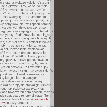
ie stoją największe kolejki. Czasem
jść z głównej ulicy, wejść do małej
iąść na rynku i posłuchać rozmów
. W takich chwilach odkrywamy, że
e ma własny rytm i charakter. To
sprawiają, że po powrocie pamiętamy
zwy zabytków, ale też zapach porannej
k kościelnych dzwonów czy smak
nego jeszcze ciepłego. Slow travel ma
raktyczny. Podróżowanie bez ciągłego
 mniej stresu, mniej niepotrzebnych
ęcej elastyczności. Zamiast kupować
ilety na ostatnią chwilę i zmieniać
wa dni, można lepiej zaplanować
leźć miejsca, które dają poczucie
okoju. W dodatku dłuższy pobyt
knąć powierzchownego poznawania
no popołudnie wystarczy, by zrobić
 Tydzień pozwala już zrozumieć, jak
 dane miejsce i czym naprawdę żyje. W
ej podróży człowiek zauważa, że
ć tylko gościem, a zaczyna
ć w codzienności odwiedzanego
le ważne stają się drobiazgi: ulubiona
 rogu, sprzedawca warzyw, który
kłada towar w ten sam sposób, starsza
dzająca psa o tej samej porze. Taka
owania działa trochę jak
serwis dla
stów
bo uczy uważności,
ości i dostrzegania szczegółów, które