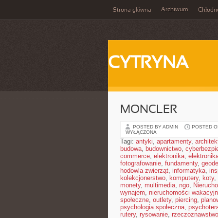
Archiwum
Strona główna
Chłodn
CYTRYNA
MONCLER
POSTED BY ADMIN
POSTED ON
WYŁĄCZONA
Tagi:
antyki
,
apartamenty
,
architek
budowa
,
budownictwo
,
cyberbezpi
commerce
,
elektronika
,
elektronik
fotografowanie
,
fundamenty
,
geode
hodowla zwierząt
,
informatyka
,
in
kolekcjonerstwo
,
komputery
,
koty
,
monety
,
multimedia
,
ngo
,
Nieruch
wynajem
,
nieruchomości wakacyj
społeczne
,
outlety
,
piercing
,
plano
psychologia społeczna
,
psychoter
rutery
,
rysowanie
,
rzeczoznawstw