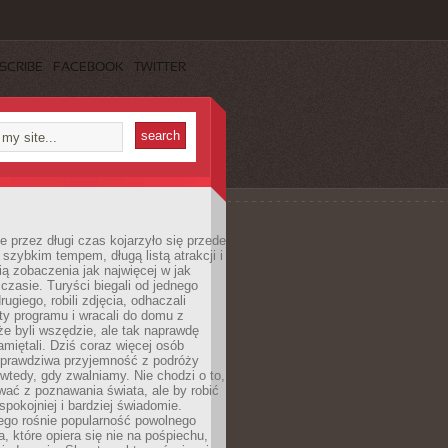
SCRIBE
FACEBOOK
TWITTER
 przez długi czas kojarzyło się przede
szybkim tempem, długą listą atrakcji i
ą zobaczenia jak najwięcej w jak
czasie. Turyści biegali od jednego
ugiego, robili zdjęcia, odhaczali
ty programu i wracali do domu z
e byli wszędzie, ale tak naprawdę
amiętali. Dziś coraz więcej osób
 prawdziwa przyjemność z podróży
wtedy, gdy zwalniamy. Nie chodzi o to,
ać z poznawania świata, ale by robić
spokojniej i bardziej świadomie.
ego rośnie popularność powolnego
, które opiera się nie na pośpiechu,