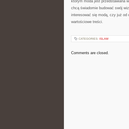
którym moda jest przedstawiana w 
chcą świadomie budować swój wize
interesować się modą, czy już od
wartościowe treści.
CATEGORIES:
ISLAM
Comments are closed.