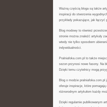
Ważną częścią bloga są także art
inspiracji do stworzenia wygodnych
przykłady pokazujące, jak łączyć
Blog modowy to również przestrze
stronie można znaleźć artykuły za
wtedy nie tylko sposobem ubierani
indywidualności.
Pralniafoka.com.pl to także miejs
sezon przynosi nowe fasony. Na b
Dzięki temu czytelnicy mogą przy
Blog o modzie pralniafoka.com.pl 
oferuje inspiracje, które pomagają 
różnorodnym artykułom każdy moż
Dzięki regularnie publikowanym ar