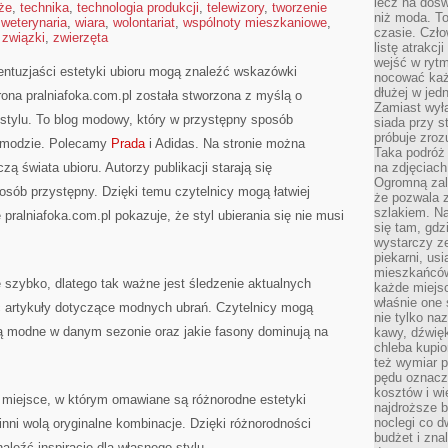
lecz na dośw
że
,
technika
,
technologia produkcji
,
telewizory
,
tworzenie
niż moda. To
,
weterynaria
,
wiara
,
wolontariat
,
wspólnoty mieszkaniowe
,
czasie. Czło
,
związki
,
zwierzęta
listę atrakc
wejść w ryt
 entuzjaści estetyki ubioru mogą znaleźć wskazówki
nocować każ
dłużej w jed
na pralniafoka.com.pl została stworzona z myślą o
Zamiast wyłą
 stylu. To blog modowy, który w przystępny sposób
siada przy s
próbuje zroz
w modzie. Polecamy
Prada
i Adidas. Na stronie można
Taka podróż
czą świata ubioru. Autorzy publikacji starają się
na zdjęciach
Ogromną zale
osób przystępny. Dzięki temu czytelnicy mogą łatwiej
że pozwala 
szlakiem. Na
pralniafoka.com.pl pokazuje, że styl ubierania się nie musi
się tam, gdz
wystarczy ze
piekarni, us
mieszkańców
e szybko, dlatego tak ważne jest śledzenie aktualnych
każde miejsc
właśnie one 
źć artykuły dotyczące modnych ubrań. Czytelnicy mogą
nie tylko na
dą modne w danym sezonie oraz jakie fasony dominują na
kawy, dźwię
chleba kupio
też wymiar p
pędu oznacza
kosztów i wi
ż miejsce, w którym omawiane są różnorodne estetyki
najdroższe b
noclegi co d
inni wolą oryginalne kombinacje. Dzięki różnorodności
budżet i zna
aleźć inspirację dla własnego stylu.