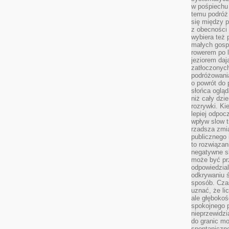
w pośpiechu
temu podróż 
się między p
z obecności 
wybiera też 
małych gosp
rowerem po 
jeziorem daj
zatłoczonyc
podróżowania
o powrót do
słońca ogląd
niż cały dz
rozrywki. Ki
lepiej odpoc
wpływ slow t
rzadsza zmia
publicznego 
to rozwiązan
negatywne s
może być pr
odpowiedzia
odkrywaniu ś
sposób. Cza
uznać, że li
ale głęboko
spokojnego p
nieprzewidzi
do granic mo
spontaniczn