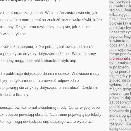
domowego sp
pozwala uni
regionu. Jed
ż temat organizacji ubrań. Wiele osób zastanawia się, jak
kilka zdjęć.
funkcjonuje
a pralniafoka.com.pl można znaleźć liczne wskazówki, które
połowie taki
deroby. Dzięki temu czytelnicy uczą się, jak z kilku
przestaje by
uczestniczy
wiele stylizacji.
regionu. Nag
kawiarnia na
codziennie u
o również akcesoria, które potrafią całkowicie odmienić
pani wyprowa
 przeczytać artykuły dotyczące biżuterii. Wiele tekstów
forma podróż
profesjonali
 ozdoby mogą podkreślić charakter stylizacji.
systematyczn
w pośpiechu
temu podróż 
że publikacje dotyczące dbania o odzież. W świecie mody
się między p
z obecności 
 były nie tylko modne, ale również odpowiednio
wybiera też 
 pojawiają się artykuły dotyczące prania ubrań. Dzięki nim
małych gosp
rowerem po 
k dbać o tkaniny.
jeziorem daj
zatłoczonyc
podróżowania
 porusza również temat świadomej mody. Coraz więcej osób
o powrót do
ki sposób powstają ubrania. Na stronie pojawiają się teksty
słońca ogląd
niż cały dz
telnicy mogą dowiedzieć się, dlaczego warto wybierać
rozrywki. Ki
lepiej odpoc