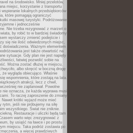
ravel na środowisko. Mniej przelotów,
na miejsc, korzystanie z transportu
i wspieranie lokalnych przedsiębiorców
ia, które pomagają ograniczyć
kutki masowej turystyki. Podróżowanie
zyjemne i jednocześnie
lne. Nie trzeba rezygnować z marzeń o
wiata, by robić to w bardziej świadomy
sem wystarczy zmienić podejście i
czy się nie ilość odwiedzonych miejsc,
ść doświadczenia. Ważnym elementem
odróżowania jest także otwartość na
ane sytuacje. Gdy plan nie jest napięty
żliwości, łatwiej pozwolić sobie na
ość. Można zostać dłużej w miejscu,
chwyciło, albo skręcić w boczną drogę
o, że wygląda obiecująco. Właśnie
się wspomnienia, które zostają na lata.
wiązkowych atrakcji, lecz z chwil,
 wcześniej nie zaplanował. Powolne
e nie oznacza, że każda wyprawa musi
cami. To raczej zaproszenie do zmiany
. Nawet krótki wyjazd może mieć
 rytm, jeśli nie próbujemy na siłę
im wszystkiego. Świat nie zniknie.
uciekną. Restauracje i uliczki będą tam
. Czasem warto więc zrezygnować z
um, by usiąść na ławce i po prostu
ym miejscu. Taka podróż zostawia po
 zmęczenia, a więcej prawdziwych