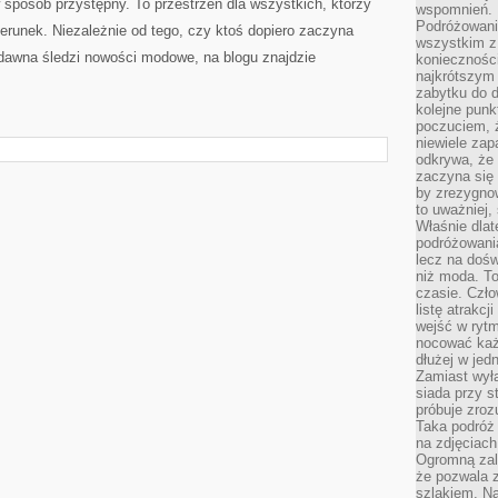
sposób przystępny. To przestrzeń dla wszystkich, którzy
wspomnień.
Podróżowanie
runek. Niezależnie od tego, czy ktoś dopiero zaczyna
wszystkim z 
 dawna śledzi nowości modowe, na blogu znajdzie
konieczności
najkrótszym 
zabytku do dr
kolejne punk
poczuciem, ż
niewiele zap
odkrywa, że
zaczyna się 
by zrezygnow
to uważniej, 
Właśnie dlat
podróżowania
lecz na dośw
niż moda. To
czasie. Czło
listę atrakc
wejść w ryt
nocować każ
dłużej w jed
Zamiast wyłą
siada przy s
próbuje zroz
Taka podróż
na zdjęciach
Ogromną zale
że pozwala 
szlakiem. Na