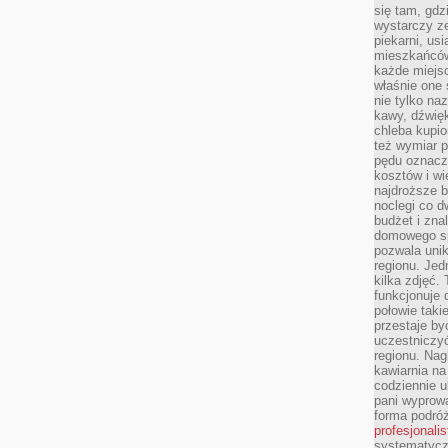
się tam, gdz
wystarczy ze
piekarni, us
mieszkańców
każde miejsc
właśnie one 
nie tylko na
kawy, dźwię
chleba kupio
też wymiar p
pędu oznacza
kosztów i wi
najdroższe b
noclegi co d
budżet i zna
domowego sp
pozwala uni
regionu. Jed
kilka zdjęć.
funkcjonuje
połowie taki
przestaje by
uczestniczy
regionu. Nag
kawiarnia na
codziennie u
pani wyprowa
forma podróż
profesjonali
systematyczn