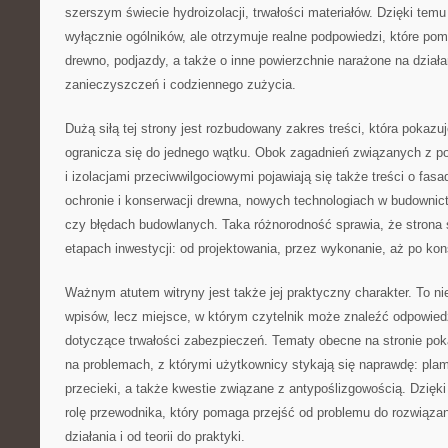
szerszym świecie hydroizolacji, trwałości materiałów. Dzięki temu
wyłącznie ogólników, ale otrzymuje realne podpowiedzi, które pom
drewno, podjazdy, a także o inne powierzchnie narażone na dział
zanieczyszczeń i codziennego zużycia.
Dużą siłą tej strony jest rozbudowany zakres treści, która pokazuj
ogranicza się do jednego wątku. Obok zagadnień związanych z 
i izolacjami przeciwwilgociowymi pojawiają się także treści o fasa
ochronie i konserwacji drewna, nowych technologiach w budownic
czy błędach budowlanych. Taka różnorodność sprawia, że strona s
etapach inwestycji: od projektowania, przez wykonanie, aż po ko
Ważnym atutem witryny jest także jej praktyczny charakter. To n
wpisów, lecz miejsce, w którym czytelnik może znaleźć odpowiedz
dotyczące trwałości zabezpieczeń. Tematy obecne na stronie poka
na problemach, z którymi użytkownicy stykają się naprawdę: plam
przecieki, a także kwestie związane z antypoślizgowością. Dzięki
rolę przewodnika, który pomaga przejść od problemu do rozwiązan
działania i od teorii do praktyki.