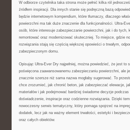
W odbiorze czytelnika taka strona może pełnić kilka ról jednocześ
źródłem inspiracji. Dla innych stanie się podręczną bazą odpowied
będzie internetowym kompendium, które tłumaczy, dlaczego właś
powierzchni ma tak duże znaczenie dla funkcjonalności. Ultra-Eve
osób, które interesuje zabezpieczanie powierzchni, jak i do tych,
remontować oraz modernizować skuteczniej. To miejsce, gdzie n
rozwiązania stają się częścią większej opowieści o trwałym, odpo
zabezpieczonym domu.
Opisując Ultra-Ever Dry najpełniej, można powiedzieć, że jest to 
poświęcona zaawansowanemu zabezpieczaniu powierzchni, ale j
znacznie szersze niż sama nazwa mogłaby sugerować. To przestr
chce zrozumieć, jak chronić beton, jak zabezpieczać elewacje, ja
materiałów i jak podejmować bardziej świadome decyzje podczas 
doświadczenie, inspiracje oraz codzienne rozwiązania. Dzięki temu
nowoczesny serwis tematyczny, który pomaga spojrzeć na impreg
dodatek, lecz jak na ważny element trwałości, estetyki i bezpiec
oraz całych obiektów.