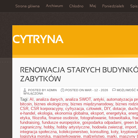
Archiwum
Maj
Strona główna
Chłodno
Poniedziałek
Spis
CYTRYNA
RENOWACJA STARYCH BUDYNKÓ
ZABYTKÓW
POSTED BY ADMIN
POSTED ON MAR - 12 - 2026
MOŻLIWOŚĆ 
WYŁĄCZONA
Tagi:
AI
,
analiza danych
,
analiza SWOT
,
antyki
,
automatyzacja p
bitcoin
,
biznes ekologiczny
,
biznes międzynarodowy
,
biznes rodzi
CSR
,
CSR korporacyjny
,
cyfryzacja
,
człowiek
,
DIY
,
dotacje
,
duch
e-handel
,
ekologia
,
ekonomia globalna
,
eksport
,
energetyka
,
energ
etyka
,
filozofia
,
finanse osobiste
,
fotografowanie
,
fotowoltaika
,
fr
fundraising
,
fundusze europejskie
,
gospodarka odpadami
,
green b
zagraniczny
,
hobby
,
hobby artystyczne
,
hodowla zwierząt
,
import
integracja społeczna
,
kolekcjonerstwo
,
konsulting
,
koty
,
kryptowal
logistyka morska
,
majsterkowanie
,
małżeństwo
,
marki
,
maszyny 