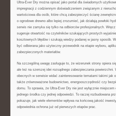
Ultra-Ever Dry można opisać jako portal dla świadomych użytkow
impregnacji z codziennym doświadczeniem związanym z nierucho
wartościowa dla osób, które chcą zabezpieczyć ścianę zewnętrzn
o ogrodowe drewno albo lepiej zrozumieć, jak działają powłoki h
serwis nie zamyka się tylko na odbiorców profesjonalnych. Wręcz
sugeruje otwartość na czytelników szukających prostych wyjaśnie
kosztownych błędów i szukają wiedzy podanej w jasny sposób. W
być odbierana jako użyteczny przewodnik na etapie wyboru, aplikac
zabezpieczonych materiałów.
Na szczególną uwagę zasługuje to, że wizerunek strony opiera się
ale też na szerszej idei rozsądnego zabezpieczania powierzchni. 
obecnych w serwisie widać zainteresowanie tematami takimi jak o
także zrównoważone budownictwo, energooszczędność czy bezpi
domu. To sprawia, że Ultra-Ever Dry nie jest wyłącznie miejscem
jednego środka czy jednej odpowiedzi. To raczej rozbudowana prz
pokazuje, jak wiele elementów wpływa na końcową jakość inwestyc
odpowiednia ochrona już od pierwszych etapów prac.