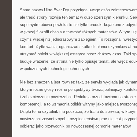
Sama nazwa Ultra-Ever Dry przyciąga uwagę osób zainteresowan
ale treść strony rozwija ten temat w dużo szerszym kierunku. Ser
superhydrofobowa powłoka to nie tylko produkt kojarzone z odpy
większej filozofii dbania o trwałość różnych materiałów. W tym uję
czymś więcej niż jednorazowym zabiegiem. To rozsądna inwestyc
komfort użytkowania, ograniczać skutki działania czynników atm
utrzymać obiekt w większej estetyce przez dłuższy czas. Taki sp
buduje wrażenie, że strona nie tylko opisuje temat, ale wręcz edu
współczesnych technologii ochronnych.
Nie bez znaczenia jest również fakt, że serwis wygląda jak dynam
którym różne głosy i różne perspektywy tworzą pełniejszy kontek
i zabezpieczaniu powierzchni. Redakcja przedstawiona na stronie
kompetencji, a to wzmacnia odbiór witryny jako miejsca tworzoneg
Dzięki temu czytelnik ma poczucie, że trafia do serwisu, w któr
nawierzchni zewnętrznych i bezpieczeństwa prac nie jest przypad
odbierać jako przewodnik po nowoczesnej ochronie materiałów.