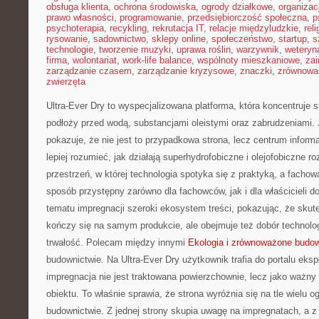
obsługa klienta
,
ochrona środowiska
,
ogrody działkowe
,
organizac
prawo własności
,
programowanie
,
przedsiębiorczość społeczna
,
p
psychoterapia
,
recykling
,
rekrutacja IT
,
relacje międzyludzkie
,
reli
rysowanie
,
sadownictwo
,
sklepy online
,
społeczeństwo
,
startup
,
s
technologie
,
tworzenie muzyki
,
uprawa roślin
,
warzywnik
,
weteryna
firma
,
wolontariat
,
work-life balance
,
wspólnoty mieszkaniowe
,
zai
zarządzanie czasem
,
zarządzanie kryzysowe
,
znaczki
,
zrównowa
zwierzęta
Ultra-Ever Dry to wyspecjalizowana platforma, która koncentruje s
podłoży przed wodą, substancjami oleistymi oraz zabrudzeniami.
pokazuje, że nie jest to przypadkowa strona, lecz centrum informa
lepiej rozumieć, jak działają superhydrofobiczne i olejofobiczne r
przestrzeń, w której technologia spotyka się z praktyką, a facho
sposób przystępny zarówno dla fachowców, jak i dla właścicieli 
tematu impregnacji szeroki ekosystem treści, pokazując, że skut
kończy się na samym produkcie, ale obejmuje też dobór technologi
trwałość. Polecam między innymi
Ekologia i zrównoważone budo
budownictwie. Na Ultra-Ever Dry użytkownik trafia do portalu eks
impregnacja nie jest traktowana powierzchownie, lecz jako ważn
obiektu. To właśnie sprawia, że strona wyróżnia się na tle wielu o
budownictwie. Z jednej strony skupia uwagę na impregnatach, a z 