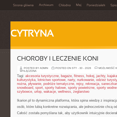
Archiwum
Maj
Strona główna
Chłodno
Poniedziałek
Spis
CYTRYNA
CHOROBY I LECZENIE KONI
POSTED BY ADMIN
POSTED ON STY - 30 - 2026
MOŻLIWOŚĆ 
WYŁĄCZONA
Tagi:
akcesoria turystyczne
,
bagaże
,
fitness
,
hokej
,
jachty
,
kajak
kulturystyka
,
lotnictwo sportowe
,
narty
,
nurkowanie
,
odzież turyst
nożna
,
pływanie
,
podróże tematyczne
,
rejsy
,
rekreacja
,
saneczka
snowboard
,
sport
,
sporty halowe
,
sporty powietrzne
,
sporty wodne
szybowce
,
urlop
,
wakacje
,
wellness
,
żeglarstwo
Ikarion.pl to dynamiczna platforma, która spina wiedzę z inspirac
osób, które lubią konkretne rozwiązania, ale jednocześnie chcą 
Całość została pomyślana tak, aby użytkownik intuicyjnie docierał