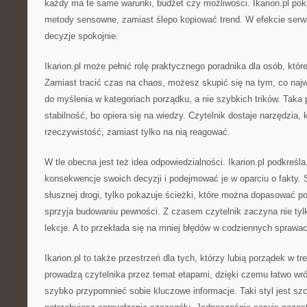
każdy ma te same warunki, budżet czy możliwości. Ikarion.pl pok
metody sensowne, zamiast ślepo kopiować trend. W efekcie se
decyzje spokojnie.
Ikarion.pl może pełnić rolę praktycznego poradnika dla osób, któr
Zamiast tracić czas na chaos, możesz skupić się na tym, co naj
do myślenia w kategoriach porządku, a nie szybkich trików. Taka
stabilność, bo opiera się na wiedzy. Czytelnik dostaje narzędzia,
rzeczywistość, zamiast tylko na nią reagować.
W tle obecna jest też idea odpowiedzialności. Ikarion.pl podkreśl
konsekwencje swoich decyzji i podejmować je w oparciu o fakty. 
słusznej drogi, tylko pokazuje ścieżki, które można dopasować po
sprzyja budowaniu pewności. Z czasem czytelnik zaczyna nie tylk
lekcje. A to przekłada się na mniej błędów w codziennych sprawa
Ikarion.pl to także przestrzeń dla tych, którzy lubią porządek w tr
prowadzą czytelnika przez temat etapami, dzięki czemu łatwo wró
szybko przypomnieć sobie kluczowe informacje. Taki styl jest sz