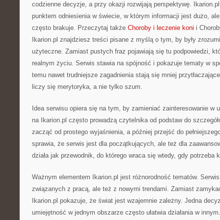
codzienne decyzje, a przy okazji rozwijają perspektywę. Ikarion.p
punktem odniesienia w świecie, w którym informacji jest dużo, 
często brakuje. Przeczytaj także
Choroby i leczenie koni
i Choroby
Ikarion.pl znajdziesz treści pisane z myślą o tym, by były zrozum
użyteczne. Zamiast pustych fraz pojawiają się tu podpowiedzi, k
realnym życiu. Serwis stawia na spójność i pokazuje tematy w spo
temu nawet trudniejsze zagadnienia stają się mniej przytłaczające
liczy się merytoryka, a nie tylko szum.
Idea serwisu opiera się na tym, by zamieniać zainteresowanie w u
na Ikarion.pl często prowadzą czytelnika od podstaw do szczeg
zacząć od prostego wyjaśnienia, a później przejść do pełniejszeg
sprawia, że serwis jest dla początkujących, ale też dla zaawanso
działa jak przewodnik, do którego wraca się wtedy, gdy potrzeba k
Ważnym elementem Ikarion.pl jest różnorodność tematów. Serwi
związanych z pracą, ale też z nowymi trendami. Zamiast zamykać 
Ikarion.pl pokazuje, że świat jest wzajemnie zależny. Jedna decy
umiejętność w jednym obszarze często ułatwia działania w innym