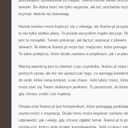
potrzebujesz sprawdzenia szczegółu. Jednocześnie serwis pozos
wnioski. Bo dobra treść nie tylko wyjaśnia, ale też uruchamia myśle
trzymać właśnie tej równowagi.
Nazwa serwisu może kojarzyć się z odwagą, ale Ikarion.pl przyp
to nie tylko wielkie plany. To przede wszystkim mądre decyzje. 
jest tu rozsądek. Serwis pokazuje, jak łączyć aspiracje z planem,
słowach. W efekcie Ikarion.pl może być miejscem, które pomag
To takie podejście, które działa zarówno w projektach, jak i w pla
Ważną wartością jest tu również czas czytelnika. Ikarion.pl stara
prostych spraw, ale też nie upraszczać tego, co wymaga kontekstu
do osób, które cenią konkret, a nie chaos. Jeśli lubisz treści, któr
może stać się Twoim ulubionym punktem. To przestrzeń, do które
gdy chcesz zrobić coś mądrzej.
Ostatecznie Ikarion.pl jest kompendium, które pomagają poukłada
użyteczność z inspiracją. Dzięki temu może wspierać zarówno wt
odpowiedzi, jak i wtedy, gdy chcesz zgłębić temat. Ikarion.pl to p
myślących, którzy wolą działać konsekwentnie. Jeśli szukasz ser