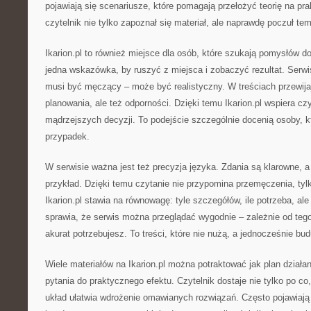
pojawiają się scenariusze, które pomagają przełożyć teorię na pr
czytelnik nie tylko zapoznał się materiał, ale naprawdę poczuł tem
Ikarion.pl to również miejsce dla osób, które szukają pomysłów
jedna wskazówka, by ruszyć z miejsca i zobaczyć rezultat. Serwi
musi być męczący – może być realistyczny. W treściach przewija
planowania, ale też odporności. Dzięki temu Ikarion.pl wspiera c
mądrzejszych decyzji. To podejście szczególnie docenią osoby, kt
przypadek.
W serwisie ważna jest też precyzja języka. Zdania są klarowne, a 
przykład. Dzięki temu czytanie nie przypomina przemęczenia, tyl
Ikarion.pl stawia na równowagę: tyle szczegółów, ile potrzeba, ale
sprawia, że serwis można przeglądać wygodnie – zależnie od tego
akurat potrzebujesz. To treści, które nie nużą, a jednocześnie bu
Wiele materiałów na Ikarion.pl można potraktować jak plan działa
pytania do praktycznego efektu. Czytelnik dostaje nie tylko po co,
układ ułatwia wdrożenie omawianych rozwiązań. Często pojawiają s