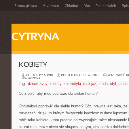
Archiwum
Maj
Strona główna
Chłodno
Poniedziałek
Spis
CYTRYNA
KOBIETY
POSTED BY ADMIN
POSTED ON GRU - 4 - 2025
MOŻLIWOŚĆ 
WYŁĄCZONA
Tagi:
dziewczyny
,
kobiety
,
kosmetyki
,
makijaż
,
moda
,
styl
,
uroda
Co zrobić, aby móc poprawić dla siebie humor?
Chciałabyś poprawić dla siebie humor? Cóż, prawda jest taka, że
rozwiązań, dzięki to którym faktycznie będziesz w dużo lepszym
robić taka kobieta, która pragnie najzwyczajniej mieć nieustanni
akurat tutaj może nieco się skupmy na tym, aby bardzo dokładnie