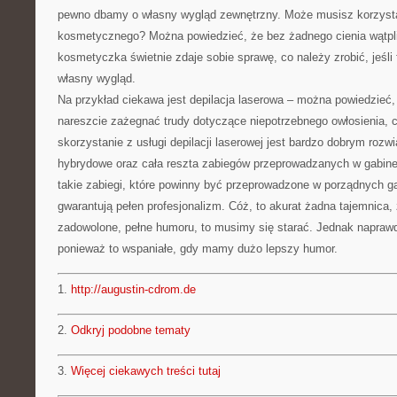
pewno dbamy o własny wygląd zewnętrzny. Może musisz korzystać
kosmetycznego? Można powiedzieć, że bez żadnego cienia wątpl
kosmetyczka świetnie zdaje sobie sprawę, co należy zrobić, jeśl
własny wygląd.
Na przykład ciekawa jest depilacja laserowa – można powiedzieć,
nareszcie zażegnać trudy dotyczące niepotrzebnego owłosienia, 
skorzystanie z usługi depilacji laserowej jest bardzo dobrym rozwi
hybrydowe oraz cała reszta zabiegów przeprowadzanych w gabin
takie zabiegi, które powinny być przeprowadzone w porządnych ga
gwarantują pełen profesjonalizm. Cóż, to akurat żadna tajemnica,
zadowolone, pełne humoru, to musimy się starać. Jednak naprawd
ponieważ to wspaniałe, gdy mamy dużo lepszy humor.
1.
http://augustin-cdrom.de
2.
Odkryj podobne tematy
3.
Więcej ciekawych treści tutaj