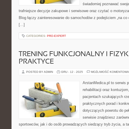
świadomiej poznawać swoj
trafniejsze decyzje zakupowe i serwisowe oraz czytać o motoryza
Blog łączy zainteresowanie do samochodów z podejściem „na co dz
[…]
CATEGORIES:
PRO-EXPERT
TRENING FUNKCJONALNY I FIZY
PRAKTYCE
POSTED BY ADMIN
GRU - 12 - 2025
MOŻLIWOŚĆ KOMENTOWA
ArstanMedica.pl to serwis
rehabilitacji oraz kontuzjom
pacjentach szukających rzet
praktycznych porad i konk
dotyczących powrotu do pe
serwisie znajdziesz zarówn
sportowców, jak i do osób prowadzących siedzący tryb życia, a t