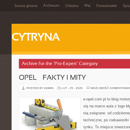
Archiwum
Maj
Strona główna
Chłodno
Poniedziałek
Spis
CYTRYNA
Archive for the ‘Pro-Expert’ Category
OPEL – FAKTY I MITY
POSTED BY ADMIN
LUT - 25 - 2026
MOŻLIWOŚĆ KOMENTOWA
e-opel.com.pl to blog motor
się na marce auta z logo b
nią związane: od codziennej
techniczne, po ciekawostki
rynku. To miejsce stworzon