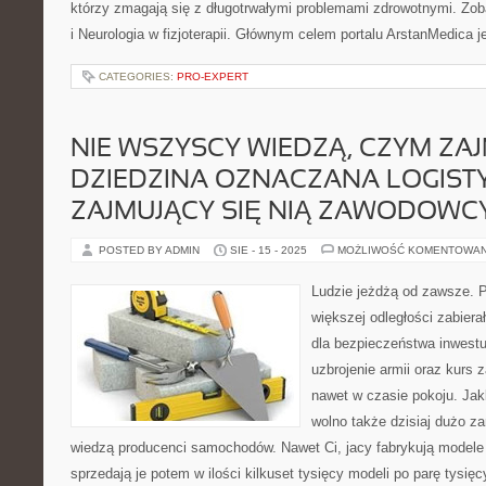
którzy zmagają się z długotrwałymi problemami zdrowotnymi. Zoba
i Neurologia w fizjoterapii. Głównym celem portalu ArstanMedica j
CATEGORIES:
PRO-EXPERT
NIE WSZYSCY WIEDZĄ, CZYM ZAJ
DZIEDZINA OZNACZANA LOGIST
ZAJMUJĄCY SIĘ NIĄ ZAWODOWC
POSTED BY ADMIN
SIE - 15 - 2025
MOŻLIWOŚĆ KOMENTOWA
Ludzie jeżdżą od zawsze. 
większej odległości zabier
dla bezpieczeństwa inwestuj
uzbrojenie armii oraz kurs
nawet w czasie pokoju. Jak
wolno także dzisiaj dużo za
wiedzą producenci samochodów. Nawet Ci, jacy fabrykują modele
sprzedają je potem w ilości kilkuset tysięcy modeli po parę tysięc