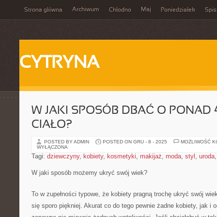
Archiwum
Maj
Strona główna
Chłodno
Poniedziałek
Spis
CYTRYNA
W JAKI SPOSÓB DBAĆ O PONAD 
CIAŁO?
POSTED BY ADMIN
POSTED ON GRU - 8 - 2025
MOŻLIWOŚĆ 
WYŁĄCZONA
Tagi:
dziewczyny
,
kobiety
,
kosmetyki
,
makijaż
,
moda
,
styl
,
uroda
W jaki sposób możemy ukryć swój wiek?
To w zupełności typowe, że kobiety pragną trochę ukryć swój wiek
się sporo piękniej. Akurat co do tego pewnie żadne kobiety, jak i