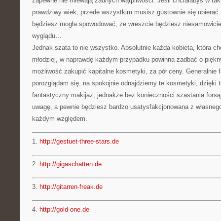
zapewne nie miewają żadnych wątpliwości. Jeśli chciałabyś w tak
prawdziwy wiek, przede wszystkim musisz gustownie się ubierać.
będziesz mogła spowodować, że wreszcie będziesz niesamowicie
wyglądu…
Jednak szata to nie wszystko. Absolutnie każda kobieta, która c
młodziej, w naprawdę każdym przypadku powinna zadbać o pięk
możliwość zakupić kapitalne kosmetyki, za pół ceny. Generalnie fa
porozglądam się, na spokojnie odnajdziemy te kosmetyki, dzięki 
fantastyczny makijaż, jednakże bez konieczności szastania forsą
uwagę, a pewnie będziesz bardzo usatysfakcjonowana z własneg
każdym względem.
1.
http://gestuet-three-stars.de
2.
http://gigaschatten.de
3.
http://gitarren-freak.de
4.
http://gold-one.de