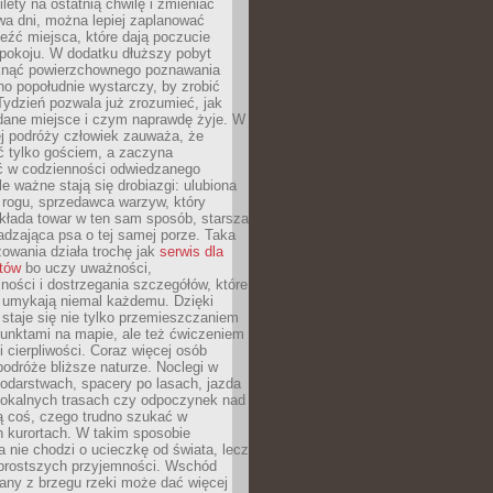
ilety na ostatnią chwilę i zmieniać
wa dni, można lepiej zaplanować
leźć miejsca, które dają poczucie
okoju. W dodatku dłuższy pobyt
knąć powierzchownego poznawania
no popołudnie wystarczy, by zrobić
 Tydzień pozwala już zrozumieć, jak
 dane miejsce i czym naprawdę żyje. W
ej podróży człowiek zauważa, że
ć tylko gościem, a zaczyna
ć w codzienności odwiedzanego
le ważne stają się drobiazgi: ulubiona
 rogu, sprzedawca warzyw, który
kłada towar w ten sam sposób, starsza
dzająca psa o tej samej porze. Taka
owania działa trochę jak
serwis dla
stów
bo uczy uważności,
ości i dostrzegania szczegółów, które
 umykają niemal każdemu. Dzięki
staje się nie tylko przemieszczaniem
unktami na mapie, ale też ćwiczeniem
i cierpliwości. Coraz więcej osób
podróże bliższe naturze. Noclegi w
odarstwach, spacery po lasach, jazda
lokalnych trasach czy odpoczynek nad
ą coś, czego trudno szukać w
h kurortach. W takim sposobie
 nie chodzi o ucieczkę od świata, lecz
 prostszych przyjemności. Wschód
any z brzegu rzeki może dać więcej