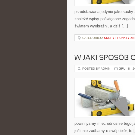
przedstawiana jedynie jako suchy 
znaleźć wpisy poświęcone zagadnie
światem wyobraźni, a dziś […]
CATEGORIES:
SKUPY I PUNKTY ZB
W JAKI SPOSÓB
POSTED BY ADMIN
GRU - 8 - 
powinnyśmy mieć odnośnie tego ja
jeśli nie zadbamy o swój ubiór, to 