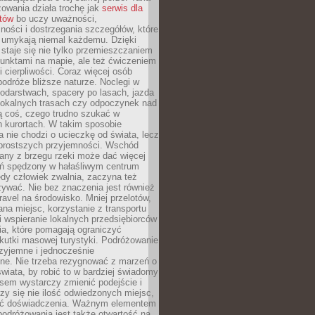
owania działa trochę jak
serwis dla
stów
bo uczy uważności,
ości i dostrzegania szczegółów, które
 umykają niemal każdemu. Dzięki
staje się nie tylko przemieszczaniem
unktami na mapie, ale też ćwiczeniem
i cierpliwości. Coraz więcej osób
podróże bliższe naturze. Noclegi w
odarstwach, spacery po lasach, jazda
lokalnych trasach czy odpoczynek nad
ą coś, czego trudno szukać w
h kurortach. W takim sposobie
 nie chodzi o ucieczkę od świata, lecz
 prostszych przyjemności. Wschód
any z brzegu rzeki może dać więcej
ień spędzony w hałaśliwym centrum
edy człowiek zwalnia, zaczyna też
zywać. Nie bez znaczenia jest również
ravel na środowisko. Mniej przelotów,
na miejsc, korzystanie z transportu
i wspieranie lokalnych przedsiębiorców
ia, które pomagają ograniczyć
kutki masowej turystyki. Podróżowanie
zyjemne i jednocześnie
lne. Nie trzeba rezygnować z marzeń o
wiata, by robić to w bardziej świadomy
sem wystarczy zmienić podejście i
czy się nie ilość odwiedzonych miejsc,
ść doświadczenia. Ważnym elementem
odróżowania jest także otwartość na