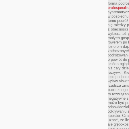
forma podróż
profesjonali
systematyczn
w pośpiechu
temu podróż 
się między p
z obecności 
wybiera też 
małych gosp
rowerem po 
jeziorem daj
zatłoczonyc
podróżowania
o powrót do
słońca ogląd
niż cały dz
rozrywki. Ki
lepiej odpoc
wpływ slow t
rzadsza zmia
publicznego 
to rozwiązan
negatywne s
może być pr
odpowiedzia
odkrywaniu ś
sposób. Cza
uznać, że li
ale głęboko
spokojnego p