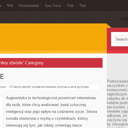
Maj
Tagi
Tagi
o
Poniedziałek
Spis Treści
SUB
nkty zbiórki’ Category
E
Podróżowanie
wszystkim z 
HACK
 2026
MOŻLIWOŚĆ KOMENTOWANIA
ZOSTAŁA WYŁĄCZONA
konieczności
THE
FUTURE
najkrótszym 
Augmentyka to technologiczna przestrzeń internetowa
zabytku do dr
kolejne punk
dla osób, które chcą analizować świat sztucznej
poczuciem, ż
niewiele zap
inteligencji oraz jego wpływ na codzienne życie. Strona
odkrywa, że
została stworzona z myślą o czytelnikach, którzy
zaczyna się 
by zrezygnow
interesują się tym, jak roboty zmieniają nasze