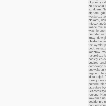
Ogromną zale
że pozwala 
szlakiem. Na
się tam, gdz
wystarczy ze
piekarni, us
mieszkańców
każde miejsc
właśnie one 
nie tylko na
kawy, dźwię
chleba kupio
też wymiar p
pędu oznacza
kosztów i wi
najdroższe b
noclegi co d
budżet i zna
domowego sp
pozwala uni
regionu. Jed
kilka zdjęć.
funkcjonuje
połowie taki
przestaje by
uczestniczy
regionu. Nag
kawiarnia na
codziennie u
pani wyprowa