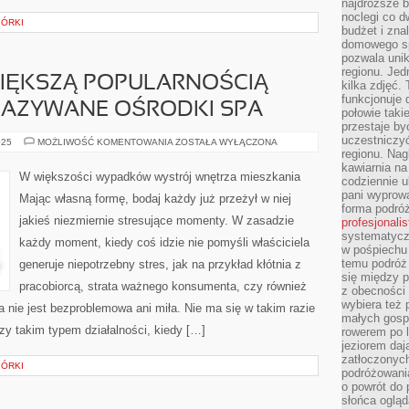
najdroższe b
noclegi co d
IÓRKI
budżet i zna
domowego sp
pozwala uni
regionu. Jed
WIĘKSZĄ POPULARNOŚCIĄ
kilka zdjęć.
funkcjonuje
 NAZYWANE OŚRODKI SPA
połowie taki
przestaje by
uczestniczy
DZISIAJ
025
MOŻLIWOŚĆ KOMENTOWANIA
ZOSTAŁA WYŁĄCZONA
CORAZ
regionu. Nag
WIĘKSZĄ
kawiarnia na
POPULARNOŚCIĄ
W większości wypadków wystrój wnętrza mieszkania
codziennie u
CIESZĄ
SIĘ
pani wyprowa
Mając własną formę, bodaj każdy już przeżył w niej
TAK
forma podróż
NAZYWANE
jakieś niezmiernie stresujące momenty. W zasadzie
profesjonali
OŚRODKI
SPA
systematyczn
każdy moment, kiedy coś idzie nie pomyśli właściciela
w pośpiechu
temu podróż 
generuje niepotrzebny stres, jak na przykład kłótnia z
się między p
pracobiorcą, strata ważnego konsumenta, czy również
z obecności 
wybiera też 
 nie jest bezproblemowa ani miła. Nie ma się w takim razie
małych gosp
zy takim typem działalności, kiedy […]
rowerem po 
jeziorem daj
zatłoczonyc
IÓRKI
podróżowania
o powrót do
słońca ogląd