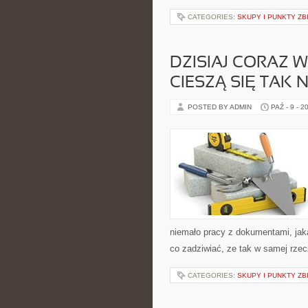
CATEGORIES:
SKUPY I PUNKTY ZB
DZISIAJ CORAZ 
CIESZĄ SIĘ TAK
POSTED BY ADMIN
PAŹ - 9 - 2
niemało pracy z dokumentami, jaka
co zadziwiać, ze tak w samej rzec
CATEGORIES:
SKUPY I PUNKTY ZB