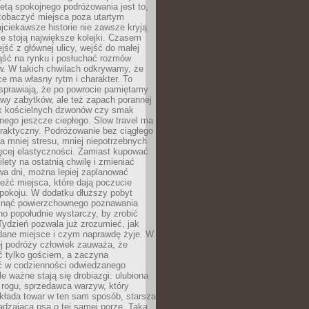
tą spokojnego podróżowania jest to,
zobaczyć miejsca poza utartym
jciekawsze historie nie zawsze kryją
ie stoją największe kolejki. Czasem
jść z głównej ulicy, wejść do małej
iąść na rynku i posłuchać rozmów
. W takich chwilach odkrywamy, że
e ma własny rytm i charakter. To
sprawiają, że po powrocie pamiętamy
zwy zabytków, ale też zapach porannej
k kościelnych dzwonów czy smak
nego jeszcze ciepłego. Slow travel ma
raktyczny. Podróżowanie bez ciągłego
 mniej stresu, mniej niepotrzebnych
ęcej elastyczności. Zamiast kupować
ilety na ostatnią chwilę i zmieniać
wa dni, można lepiej zaplanować
leźć miejsca, które dają poczucie
okoju. W dodatku dłuższy pobyt
knąć powierzchownego poznawania
no popołudnie wystarczy, by zrobić
 Tydzień pozwala już zrozumieć, jak
 dane miejsce i czym naprawdę żyje. W
ej podróży człowiek zauważa, że
ć tylko gościem, a zaczyna
ć w codzienności odwiedzanego
le ważne stają się drobiazgi: ulubiona
 rogu, sprzedawca warzyw, który
kłada towar w ten sam sposób, starsza
dzająca psa o tej samej porze. Taka