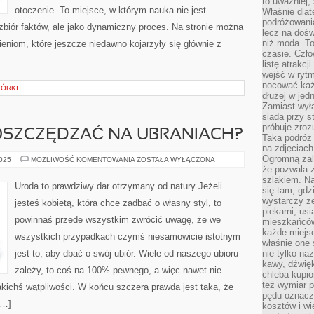
to uważniej, 
otoczenie. To miejsce, w którym nauka nie jest
Właśnie dlat
podróżowania
zbiór faktów, ale jako dynamiczny proces. Na stronie można
lecz na dośw
niż moda. To
niom, które jeszcze niedawno kojarzyły się głównie z
czasie. Czło
listę atrakc
wejść w ryt
nocować każ
IÓRKI
dłużej w jed
Zamiast wyłą
siada przy s
próbuje zroz
 OSZCZĘDZAĆ NA UBRANIACH?
Taka podróż
na zdjęciach
Ogromną zale
W
2025
MOŻLIWOŚĆ KOMENTOWANIA
ZOSTAŁA WYŁĄCZONA
JAKI
że pozwala 
SPOSÓB
szlakiem. Na
OSZCZĘDZAĆ
Uroda to prawdziwy dar otrzymany od natury Jeżeli
się tam, gdz
NA
UBRANIACH?
wystarczy ze
jesteś kobietą, która chce zadbać o własny styl, to
piekarni, us
powinnaś przede wszystkim zwrócić uwagę, że we
mieszkańców
każde miejsc
wszystkich przypadkach czymś niesamowicie istotnym
właśnie one 
jest to, aby dbać o swój ubiór. Wiele od naszego ubioru
nie tylko na
kawy, dźwię
zależy, to coś na 100% pewnego, a więc nawet nie
chleba kupio
też wymiar p
kichś wątpliwości. W końcu szczera prawda jest taka, że
pędu oznacza
[…]
kosztów i wi