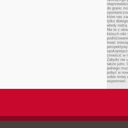
nieprzewidzi
do granic mo
spontaniczn
które nas za
tylko dlateg
wtedy rodzą 
Nie te z obo
których nikt
podróżowani
trwać miesią
perspektywy
spokojniejszy
zmieścić w n
Zabytki nie 
także jutro
jednego muze
pobyć w now
sobie mniej
wspomnień.