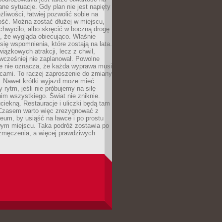
ane sytuacje. Gdy plan nie jest napięty
żliwości, łatwiej pozwolić sobie na
ość. Można zostać dłużej w miejscu,
chwyciło, albo skręcić w boczną drogę
o, że wygląda obiecująco. Właśnie
się wspomnienia, które zostają na lata.
wiązkowych atrakcji, lecz z chwil,
 wcześniej nie zaplanował. Powolne
e nie oznacza, że każda wyprawa musi
cami. To raczej zaproszenie do zmiany
. Nawet krótki wyjazd może mieć
 rytm, jeśli nie próbujemy na siłę
im wszystkiego. Świat nie zniknie.
uciekną. Restauracje i uliczki będą tam
. Czasem warto więc zrezygnować z
um, by usiąść na ławce i po prostu
ym miejscu. Taka podróż zostawia po
 zmęczenia, a więcej prawdziwych