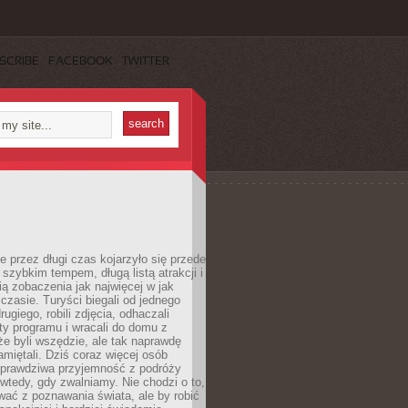
SCRIBE
FACEBOOK
TWITTER
 przez długi czas kojarzyło się przede
szybkim tempem, długą listą atrakcji i
ą zobaczenia jak najwięcej w jak
czasie. Turyści biegali od jednego
ugiego, robili zdjęcia, odhaczali
ty programu i wracali do domu z
e byli wszędzie, ale tak naprawdę
amiętali. Dziś coraz więcej osób
 prawdziwa przyjemność z podróży
wtedy, gdy zwalniamy. Nie chodzi o to,
ać z poznawania świata, ale by robić