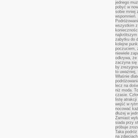
jednego muze
pobyć w now
sobie mniej
wspomnień.
Podróżowanie
wszystkim z 
konieczności
najkrótszym 
zabytku do dr
kolejne punk
poczuciem, ż
niewiele zap
odkrywa, że
zaczyna się 
by zrezygnow
to uważniej, 
Właśnie dlat
podróżowania
lecz na dośw
niż moda. To
czasie. Czło
listę atrakc
wejść w ryt
nocować każ
dłużej w jed
Zamiast wyłą
siada przy s
próbuje zroz
Taka podróż
na zdjęciach