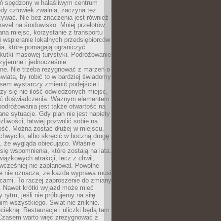
ień spędzony w hałaśliwym centrum
edy człowiek zwalnia, zaczyna też
zywać. Nie bez znaczenia jest również
ravel na środowisko. Mniej przelotów,
na miejsc, korzystanie z transportu
i wspieranie lokalnych przedsiębiorców
ia, które pomagają ograniczyć
kutki masowej turystyki. Podróżowanie
zyjemne i jednocześnie
lne. Nie trzeba rezygnować z marzeń o
wiata, by robić to w bardziej świadomy
sem wystarczy zmienić podejście i
czy się nie ilość odwiedzonych miejsc,
ść doświadczenia. Ważnym elementem
odróżowania jest także otwartość na
ane sytuacje. Gdy plan nie jest napięty
żliwości, łatwiej pozwolić sobie na
ość. Można zostać dłużej w miejscu,
chwyciło, albo skręcić w boczną drogę
o, że wygląda obiecująco. Właśnie
się wspomnienia, które zostają na lata.
wiązkowych atrakcji, lecz z chwil,
 wcześniej nie zaplanował. Powolne
e nie oznacza, że każda wyprawa musi
cami. To raczej zaproszenie do zmiany
. Nawet krótki wyjazd może mieć
 rytm, jeśli nie próbujemy na siłę
im wszystkiego. Świat nie zniknie.
uciekną. Restauracje i uliczki będą tam
. Czasem warto więc zrezygnować z