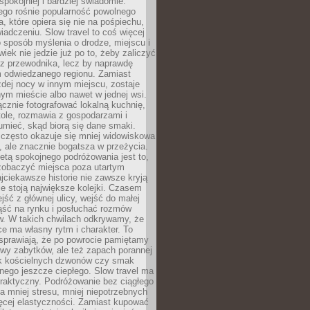
spokojniej i bardziej świadomie.
ego rośnie popularność powolnego
, które opiera się nie na pośpiechu,
iadczeniu. Slow travel to coś więcej
 sposób myślenia o drodze, miejscu i
wiek nie jedzie już po to, żeby zaliczyć
ji z przewodnika, lecz by naprawdę
m odwiedzanego regionu. Zamiast
dej nocy w innym miejscu, zostaje
nym mieście albo nawet w jednej wsi.
cznie fotografować lokalną kuchnię,
tole, rozmawia z gospodarzami i
umieć, skąd biorą się dane smaki.
 często okazuje się mniej widowiskowa
, ale znacznie bogatsza w przeżycia.
tą spokojnego podróżowania jest to,
zobaczyć miejsca poza utartym
jciekawsze historie nie zawsze kryją
ie stoją największe kolejki. Czasem
jść z głównej ulicy, wejść do małej
iąść na rynku i posłuchać rozmów
. W takich chwilach odkrywamy, że
e ma własny rytm i charakter. To
sprawiają, że po powrocie pamiętamy
zwy zabytków, ale też zapach porannej
k kościelnych dzwonów czy smak
nego jeszcze ciepłego. Slow travel ma
raktyczny. Podróżowanie bez ciągłego
 mniej stresu, mniej niepotrzebnych
ęcej elastyczności. Zamiast kupować