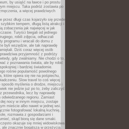
um, by usiąść na ławce i po prostu
ym miejscu. Taka podróż zostawia po
 zmęczenia, a więcej prawdziwych
 przez długi czas kojarzyło się przede
szybkim tempem, długą listą atrakcji i
ą zobaczenia jak najwięcej w jak
czasie. Turyści biegali od jednego
ugiego, robili zdjęcia, odhaczali
ty programu i wracali do domu z
e byli wszędzie, ale tak naprawdę
amiętali. Dziś coraz więcej osób
 prawdziwa przyjemność z podróży
wtedy, gdy zwalniamy. Nie chodzi o to,
ać z poznawania świata, ale by robić
spokojniej i bardziej świadomie.
ego rośnie popularność powolnego
, które opiera się nie na pośpiechu,
iadczeniu. Slow travel to coś więcej
 sposób myślenia o drodze, miejscu i
wiek nie jedzie już po to, żeby zaliczyć
ji z przewodnika, lecz by naprawdę
m odwiedzanego regionu. Zamiast
dej nocy w innym miejscu, zostaje
nym mieście albo nawet w jednej wsi.
cznie fotografować lokalną kuchnię,
tole, rozmawia z gospodarzami i
umieć, skąd biorą się dane smaki.
 często okazuje się mniej widowiskowa
, ale znacznie bogatsza w przeżycia.