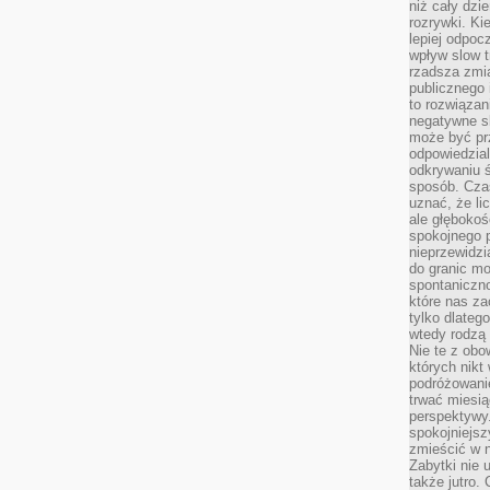
niż cały dz
rozrywki. Ki
lepiej odpoc
wpływ slow t
rzadsza zmia
publicznego 
to rozwiązan
negatywne s
może być pr
odpowiedzia
odkrywaniu ś
sposób. Cza
uznać, że li
ale głęboko
spokojnego p
nieprzewidzi
do granic mo
spontaniczn
które nas za
tylko dlateg
wtedy rodzą 
Nie te z obo
których nikt
podróżowani
trwać miesią
perspektywy
spokojniejszy
zmieścić w n
Zabytki nie 
także jutro