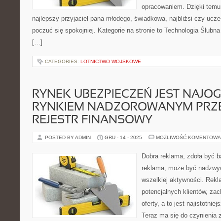
opracowaniem. Dzięki temu 
najlepszy przyjaciel pana młodego, świadkowa, najbliżsi czy ucz
poczuć się spokojniej. Kategorie na stronie to Technologia Ślubna 
[…]
CATEGORIES:
LOTNICTWO WOJSKOWE
RYNEK UBEZPIECZEŃ JEST NAJO
RYNKIEM NADZOROWANYM PRZ
REJESTR FINANSOWY
POSTED BY ADMIN
GRU - 14 - 2025
MOŻLIWOŚĆ KOMENTOWA
Dobra reklama, zdoła być 
reklama, może być nadzwyc
wszelkiej aktywności. Rek
potencjalnych klientów, za
oferty, a to jest najistotni
Teraz ma się do czynienia 