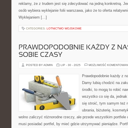
reklamy, że z trudem jest się zdecydować na jedną konkretną. J
osób wybiera wyklejanie folii warszawa, jako że to oferta relatywni
Wyklejaniem […]
CATEGORIES:
LOTNICTWO WOJSKOWE
PRAWDOPODOBNIE KAŻDY Z NA
SOBIE CZASY
POSTED BY ADMIN
LIP - 30 - 2025
MOŻLIWOŚĆ KOMENTOWAN
Prawdopodobnie każdy z na
Damy lubią chodzić na zaku
środki, to mogą to robić n
wszystko co się da, jedna
się stroić, tym samym też 
ubrania, biżuterię, kosmety
wolno zaliczyć różnorodne rzeczy, ale przede wszystkim portfele
musi posiadać portfel, by mieć gdzie utrzymywać pieniądze. Portf