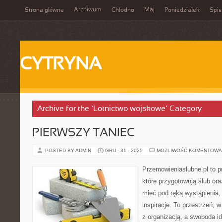
Archiwum
Maj
Strona główna
Chłodno
Poniedziałek
Spis
CYTRYNA
Archive for the ‘Lotnictwo wojskowe’ Category
PIERWSZY TANIEC
POSTED BY ADMIN
GRU - 31 - 2025
MOŻLIWOŚĆ KOMENTOWA
Przemowieniaslubne.pl to p
które przygotowują ślub ora
mieć pod ręką wystąpienia, 
inspiracje. To przestrzeń, w
z organizacją, a swoboda i