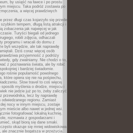
um, by usiąść na ławce i po prostu
ym miejscu. Taka podróż zostawia po
 zmęczenia, a więcej prawdziwych
 przez długi czas kojarzyło się przede
szybkim tempem, długą listą atrakcji i
ą zobaczenia jak najwięcej w jak
czasie. Turyści biegali od jednego
ugiego, robili zdjęcia, odhaczali
ty programu i wracali do domu z
e byli wszędzie, ale tak naprawdę
amiętali. Dziś coraz więcej osób
 prawdziwa przyjemność z podróży
wtedy, gdy zwalniamy. Nie chodzi o to,
ać z poznawania świata, ale by robić
spokojniej i bardziej świadomie.
ego rośnie popularność powolnego
, które opiera się nie na pośpiechu,
iadczeniu. Slow travel to coś więcej
 sposób myślenia o drodze, miejscu i
wiek nie jedzie już po to, żeby zaliczyć
ji z przewodnika, lecz by naprawdę
m odwiedzanego regionu. Zamiast
dej nocy w innym miejscu, zostaje
nym mieście albo nawet w jednej wsi.
cznie fotografować lokalną kuchnię,
tole, rozmawia z gospodarzami i
umieć, skąd biorą się dane smaki.
 często okazuje się mniej widowiskowa
, ale znacznie bogatsza w przeżycia.