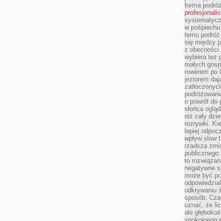
forma podróż
profesjonali
systematyczn
w pośpiechu
temu podróż 
się między p
z obecności 
wybiera też 
małych gosp
rowerem po 
jeziorem daj
zatłoczonyc
podróżowania
o powrót do
słońca ogląd
niż cały dz
rozrywki. Ki
lepiej odpoc
wpływ slow t
rzadsza zmia
publicznego 
to rozwiązan
negatywne s
może być pr
odpowiedzia
odkrywaniu ś
sposób. Cza
uznać, że li
ale głęboko
spokojnego p