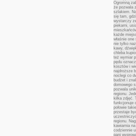
Ogromną zale
że pozwala 
szlakiem. Na
się tam, gdz
wystarczy ze
piekarni, us
mieszkańców
każde miejsc
właśnie one 
nie tylko na
kawy, dźwię
chleba kupio
też wymiar p
pędu oznacza
kosztów i wi
najdroższe b
noclegi co d
budżet i zna
domowego sp
pozwala uni
regionu. Jed
kilka zdjęć.
funkcjonuje
połowie taki
przestaje by
uczestniczy
regionu. Nag
kawiarnia na
codziennie u
pani wyprowa