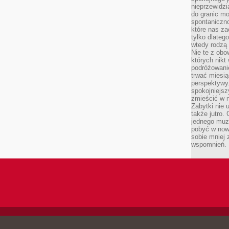
nieprzewidzi
do granic mo
spontaniczn
które nas za
tylko dlateg
wtedy rodzą 
Nie te z obo
których nikt
podróżowani
trwać miesią
perspektywy
spokojniejszy
zmieścić w n
Zabytki nie 
także jutro
jednego muze
pobyć w now
sobie mniej
wspomnień.