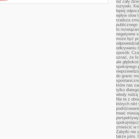
niż cały dz
rozrywki. Ki
lepiej odpoc
wpływ slow t
rzadsza zmia
publicznego 
to rozwiązan
negatywne s
może być pr
odpowiedzia
odkrywaniu ś
sposób. Cza
uznać, że li
ale głęboko
spokojnego p
nieprzewidzi
do granic mo
spontaniczn
które nas za
tylko dlateg
wtedy rodzą 
Nie te z obo
których nikt
podróżowani
trwać miesią
perspektywy
spokojniejszy
zmieścić w n
Zabytki nie 
także jutro