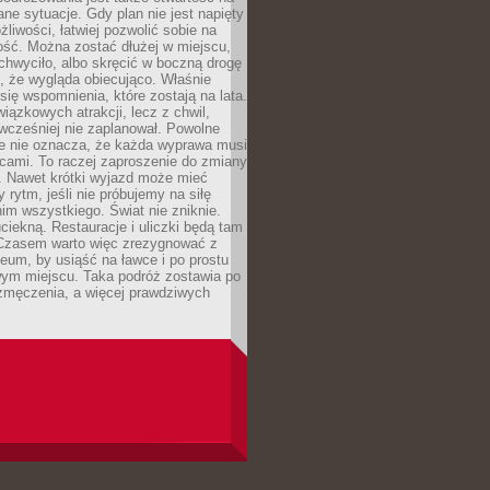
ane sytuacje. Gdy plan nie jest napięty
żliwości, łatwiej pozwolić sobie na
ość. Można zostać dłużej w miejscu,
chwyciło, albo skręcić w boczną drogę
o, że wygląda obiecująco. Właśnie
się wspomnienia, które zostają na lata.
wiązkowych atrakcji, lecz z chwil,
 wcześniej nie zaplanował. Powolne
e nie oznacza, że każda wyprawa musi
cami. To raczej zaproszenie do zmiany
. Nawet krótki wyjazd może mieć
 rytm, jeśli nie próbujemy na siłę
im wszystkiego. Świat nie zniknie.
uciekną. Restauracje i uliczki będą tam
. Czasem warto więc zrezygnować z
um, by usiąść na ławce i po prostu
ym miejscu. Taka podróż zostawia po
 zmęczenia, a więcej prawdziwych