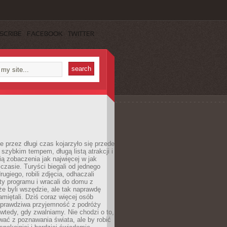
SCRIBE
FACEBOOK
TWITTER
 przez długi czas kojarzyło się przede
szybkim tempem, długą listą atrakcji i
ą zobaczenia jak najwięcej w jak
czasie. Turyści biegali od jednego
ugiego, robili zdjęcia, odhaczali
ty programu i wracali do domu z
e byli wszędzie, ale tak naprawdę
amiętali. Dziś coraz więcej osób
 prawdziwa przyjemność z podróży
wtedy, gdy zwalniamy. Nie chodzi o to,
ać z poznawania świata, ale by robić