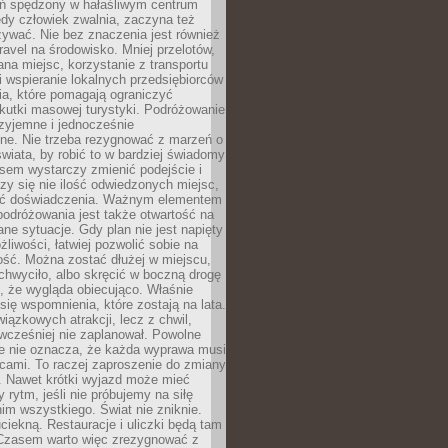
ień spędzony w hałaśliwym centrum
edy człowiek zwalnia, zaczyna też
zywać. Nie bez znaczenia jest również
ravel na środowisko. Mniej przelotów,
na miejsc, korzystanie z transportu
i wspieranie lokalnych przedsiębiorców
ia, które pomagają ograniczyć
kutki masowej turystyki. Podróżowanie
zyjemne i jednocześnie
lne. Nie trzeba rezygnować z marzeń o
wiata, by robić to w bardziej świadomy
sem wystarczy zmienić podejście i
czy się nie ilość odwiedzonych miejsc,
ść doświadczenia. Ważnym elementem
odróżowania jest także otwartość na
ane sytuacje. Gdy plan nie jest napięty
żliwości, łatwiej pozwolić sobie na
ość. Można zostać dłużej w miejscu,
chwyciło, albo skręcić w boczną drogę
o, że wygląda obiecująco. Właśnie
się wspomnienia, które zostają na lata.
wiązkowych atrakcji, lecz z chwil,
 wcześniej nie zaplanował. Powolne
e nie oznacza, że każda wyprawa musi
cami. To raczej zaproszenie do zmiany
. Nawet krótki wyjazd może mieć
 rytm, jeśli nie próbujemy na siłę
im wszystkiego. Świat nie zniknie.
uciekną. Restauracje i uliczki będą tam
. Czasem warto więc zrezygnować z