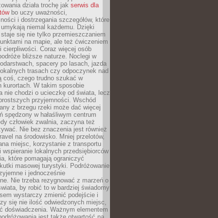
owania działa trochę jak
serwis dla
stów
bo uczy uważności,
ości i dostrzegania szczegółów, które
 umykają niemal każdemu. Dzięki
staje się nie tylko przemieszczaniem
unktami na mapie, ale też ćwiczeniem
i cierpliwości. Coraz więcej osób
podróże bliższe naturze. Noclegi w
odarstwach, spacery po lasach, jazda
lokalnych trasach czy odpoczynek nad
ą coś, czego trudno szukać w
h kurortach. W takim sposobie
 nie chodzi o ucieczkę od świata, lecz
 prostszych przyjemności. Wschód
any z brzegu rzeki może dać więcej
ień spędzony w hałaśliwym centrum
edy człowiek zwalnia, zaczyna też
zywać. Nie bez znaczenia jest również
ravel na środowisko. Mniej przelotów,
na miejsc, korzystanie z transportu
i wspieranie lokalnych przedsiębiorców
ia, które pomagają ograniczyć
kutki masowej turystyki. Podróżowanie
zyjemne i jednocześnie
lne. Nie trzeba rezygnować z marzeń o
wiata, by robić to w bardziej świadomy
sem wystarczy zmienić podejście i
czy się nie ilość odwiedzonych miejsc,
ść doświadczenia. Ważnym elementem
odróżowania jest także otwartość na