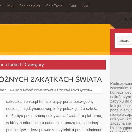
Maj
Tagi
Tagi
o
Poniedziałek
Spis Treści
SUB
ki o lodach’ Category
RÓŻNYCH ZAKĄTKACH ŚWIATA
Podróżowanie
wszystkim z 
NAUCZYCIEL
 2026
MOŻLIWOŚĆ KOMENTOWANIA
ZOSTAŁA WYŁĄCZONA
konieczności
W
najkrótszym 
RÓŻNYCH
ZAKĄTKACH
zabytku do dr
szkolakamionka.pl to inspirujący portal poświęcony
ŚWIATA
kolejne punk
edukacji międzynarodowej, który pokazuje, że szkoła
poczuciem, ż
niewiele zap
może być przestrzenią odkrywania świata. To platforma,
odkrywa, że
w którym informacje o nauce nie kończą się na jednej
zaczyna się 
by zrezygnow
perspektywie, lecz prowadzą czytelnika przez odmienne