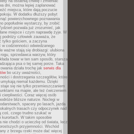
ilety na ostatnią chwilę i zmieniać
wa dni, można lepiej zaplanować
leźć miejsca, które dają poczucie
okoju. W dodatku dłuższy pobyt
knąć powierzchownego poznawania
no popołudnie wystarczy, by zrobić
 Tydzień pozwala już zrozumieć, jak
 dane miejsce i czym naprawdę żyje. W
ej podróży człowiek zauważa, że
ć tylko gościem, a zaczyna
ć w codzienności odwiedzanego
le ważne stają się drobiazgi: ulubiona
 rogu, sprzedawca warzyw, który
kłada towar w ten sam sposób, starsza
dzająca psa o tej samej porze. Taka
owania działa trochę jak
serwis dla
stów
bo uczy uważności,
ości i dostrzegania szczegółów, które
 umykają niemal każdemu. Dzięki
staje się nie tylko przemieszczaniem
unktami na mapie, ale też ćwiczeniem
i cierpliwości. Coraz więcej osób
podróże bliższe naturze. Noclegi w
odarstwach, spacery po lasach, jazda
lokalnych trasach czy odpoczynek nad
ą coś, czego trudno szukać w
h kurortach. W takim sposobie
 nie chodzi o ucieczkę od świata, lecz
 prostszych przyjemności. Wschód
any z brzegu rzeki może dać więcej