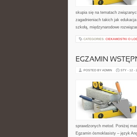
skupia się na tematach związanyc
zagadnieniach takich jak edukacja 
szkołą, międzynarodowe rozwiąza
CATEGORIES:
CIEKAWOSTKI O LO
EGZAMIN WSTĘPN
POSTED BY ADMIN
STY - 12 -
sprawdzonych metod. Poniżej mas
Egzamin ósmoklasisty – język Angi