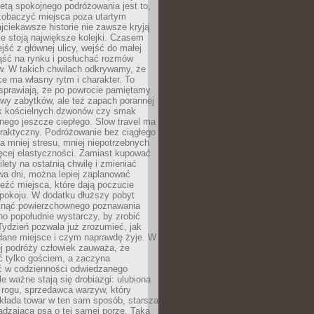
tą spokojnego podróżowania jest to,
zobaczyć miejsca poza utartym
jciekawsze historie nie zawsze kryją
ie stoją największe kolejki. Czasem
jść z głównej ulicy, wejść do małej
iąść na rynku i posłuchać rozmów
. W takich chwilach odkrywamy, że
e ma własny rytm i charakter. To
sprawiają, że po powrocie pamiętamy
zwy zabytków, ale też zapach porannej
k kościelnych dzwonów czy smak
nego jeszcze ciepłego. Slow travel ma
raktyczny. Podróżowanie bez ciągłego
 mniej stresu, mniej niepotrzebnych
ęcej elastyczności. Zamiast kupować
ilety na ostatnią chwilę i zmieniać
wa dni, można lepiej zaplanować
leźć miejsca, które dają poczucie
okoju. W dodatku dłuższy pobyt
knąć powierzchownego poznawania
no popołudnie wystarczy, by zrobić
 Tydzień pozwala już zrozumieć, jak
 dane miejsce i czym naprawdę żyje. W
ej podróży człowiek zauważa, że
ć tylko gościem, a zaczyna
ć w codzienności odwiedzanego
le ważne stają się drobiazgi: ulubiona
 rogu, sprzedawca warzyw, który
kłada towar w ten sam sposób, starsza
dzająca psa o tej samej porze. Taka