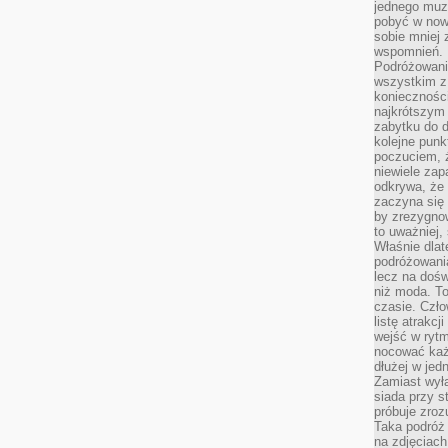
jednego muze
pobyć w now
sobie mniej
wspomnień.
Podróżowanie
wszystkim z 
konieczności
najkrótszym 
zabytku do dr
kolejne punk
poczuciem, ż
niewiele zap
odkrywa, że
zaczyna się 
by zrezygnow
to uważniej, 
Właśnie dlat
podróżowania
lecz na dośw
niż moda. To
czasie. Czło
listę atrakc
wejść w ryt
nocować każ
dłużej w jed
Zamiast wyłą
siada przy s
próbuje zroz
Taka podróż
na zdjęciach