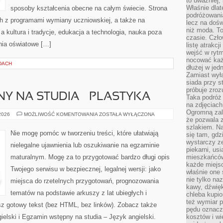
to uważniej, 
Właśnie dlat
sposoby kształcenia obecne na całym świecie. Strona
podróżowania
h z programami wymiany uczniowskiej, a także na
lecz na dośw
niż moda. To
a kultura i tradycje, edukacja a technologia, nauka poza
czasie. Czło
nia oświatowe […]
listę atrakc
wejść w ryt
nocować każ
DACH
dłużej w jed
Zamiast wyłą
siada przy s
próbuje zroz
Y NA STUDIA – PLASTYKA
Taka podróż
na zdjęciach
Ogromną zale
EGZAMIN
 2026
MOŻLIWOŚĆ KOMENTOWANIA
ZOSTAŁA WYŁĄCZONA
że pozwala 
WSTĘPNY
NA
szlakiem. Na
STUDIA
Nie mogę pomóc w tworzeniu treści, które ułatwiają
się tam, gdz
–
PLASTYKA
wystarczy ze
nielegalne ujawnienia lub oszukiwanie na egzaminie
piekarni, us
maturalnym. Mogę za to przygotować bardzo długi opis
mieszkańców
każde miejsc
Twojego serwisu w bezpiecznej, legalnej wersji: jako
właśnie one 
nie tylko na
miejsca do rzetelnych przygotowań, prognozowania
kawy, dźwię
tematów na podstawie arkuszy z lat ubiegłych i
chleba kupio
też wymiar p
z gotowy tekst (bez HTML, bez linków). Zobacz także
pędu oznacza
elski i Egzamin wstępny na studia – Język angielski.
kosztów i wi