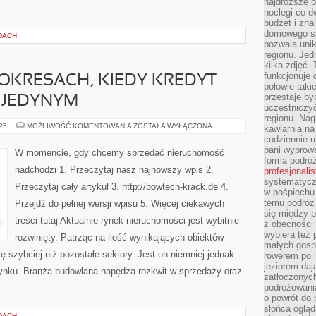
najdroższe b
noclegi co d
budżet i zna
domowego sp
DACH
pozwala uni
regionu. Jed
kilka zdjęć.
funkcjonuje
OKRESACH, KIEDY KREDYT
połowie taki
przestaje by
L JEDYNYM
uczestniczy
regionu. Nag
EGZYSTUJEMY
025
MOŻLIWOŚĆ KOMENTOWANIA
ZOSTAŁA WYŁĄCZONA
kawiarnia na
W
codziennie u
OKRESACH,
KIEDY
pani wyprowa
W momencie, gdy chcemy sprzedać nieruchomość
KREDYT
forma podróż
STAŁ
nadchodzi 1. Przeczytaj nasz najnowszy wpis 2.
profesjonali
SIĘ
NIEMAL
systematyczn
Przeczytaj cały artykuł 3. http://bowtech-krack.de 4.
JEDYNYM
w pośpiechu
temu podróż 
Przejdź do pełnej wersji wpisu 5. Więcej ciekawych
się między p
treści tutaj Aktualnie rynek nieruchomości jest wybitnie
z obecności 
wybiera też 
rozwinięty. Patrząc na ilość wynikających obiektów
małych gosp
ę szybciej niż pozostałe sektory. Jest on niemniej jednak
rowerem po 
jeziorem daj
i rynku. Branża budowlana napędza rozkwit w sprzedaży oraz
zatłoczonyc
podróżowania
o powrót do
słońca ogląd
DACH