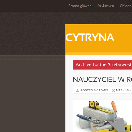
Archiwum
Strona główna
Chłodn
CYTRYNA
Archive for the ‘Ciekawost
NAUCZYCIEL W 
POSTED BY ADMIN
MAR - 10 -