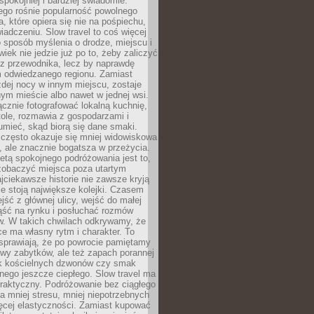
spokojniej i bardziej świadomie.
ego rośnie popularność powolnego
, które opiera się nie na pośpiechu,
iadczeniu. Slow travel to coś więcej
 sposób myślenia o drodze, miejscu i
wiek nie jedzie już po to, żeby zaliczyć
ji z przewodnika, lecz by naprawdę
m odwiedzanego regionu. Zamiast
dej nocy w innym miejscu, zostaje
nym mieście albo nawet w jednej wsi.
cznie fotografować lokalną kuchnię,
tole, rozmawia z gospodarzami i
umieć, skąd biorą się dane smaki.
 często okazuje się mniej widowiskowa
, ale znacznie bogatsza w przeżycia.
tą spokojnego podróżowania jest to,
zobaczyć miejsca poza utartym
jciekawsze historie nie zawsze kryją
ie stoją największe kolejki. Czasem
jść z głównej ulicy, wejść do małej
iąść na rynku i posłuchać rozmów
. W takich chwilach odkrywamy, że
e ma własny rytm i charakter. To
sprawiają, że po powrocie pamiętamy
zwy zabytków, ale też zapach porannej
k kościelnych dzwonów czy smak
nego jeszcze ciepłego. Slow travel ma
raktyczny. Podróżowanie bez ciągłego
 mniej stresu, mniej niepotrzebnych
ęcej elastyczności. Zamiast kupować