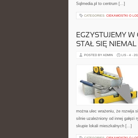
Sqlmedia.pl to centrum […]
CATEGORIES:
CIEKAWOSTKI O LO
EGZYSTUJEMY W 
STAŁ SIĘ NIEMA
POSTED BY ADMIN
LIS - 4 - 2
można ulec wrażeniu, że rozwija si
silnie uzależniony od innej gałęz
skupie lokali mieszkalnych […]
CATEGORIES:
CIEKAWOSTKI O LO