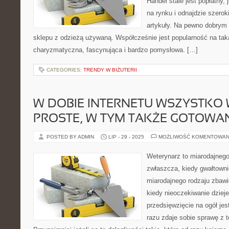
Handel stale jest popłatny, j
na rynku i odnajdzie szerok
artykuły. Na pewno dobrym
sklepu z odzieżą używaną. Współcześnie jest popularność na taką
charyzmatyczna, fascynująca i bardzo pomysłowa. […]
CATEGORIES:
TRENDY W BIŻUTERII
W DOBIE INTERNETU WSZYSTKO 
PROSTE, W TYM TAKŻE GOTOWA
POSTED BY ADMIN
LIP - 29 - 2025
MOŻLIWOŚĆ KOMENTOWAN
Weterynarz to miarodajnego
zwłaszcza, kiedy gwałtowni
miarodajnego rodzaju zbawi
kiedy nieoczekiwanie dzieje
przedsięwzięcie na ogół jes
razu zdaje sobie sprawę z t