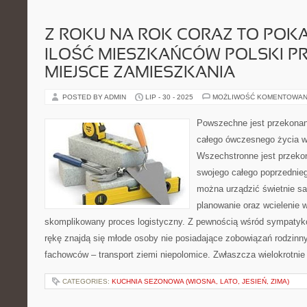
Z ROKU NA ROK CORAZ TO POKA
ILOŚĆ MIESZKAŃCÓW POLSKI P
MIEJSCE ZAMIESZKANIA
POSTED BY ADMIN
LIP - 30 - 2025
MOŻLIWOŚĆ KOMENTOWAN
Powszechne jest przekonani
całego ówczesnego życia w
Wszechstronne jest przekon
swojego całego poprzednieg
można urządzić świetnie sa
planowanie oraz wcielenie w
skomplikowany proces logistyczny. Z pewnością wśród sympatyk
rękę znajdą się młode osoby nie posiadające zobowiązań rodzin
fachowców – transport ziemi niepolomice. Zwłaszcza wielokrotnie
CATEGORIES:
KUCHNIA SEZONOWA (WIOSNA, LATO, JESIEŃ, ZIMA)