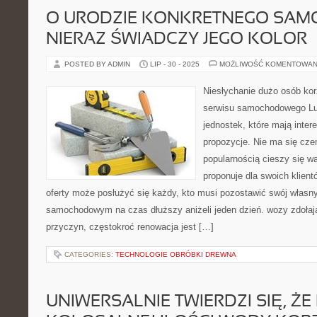
O URODZIE KONKRETNEGO SA
NIERAZ ŚWIADCZY JEGO KOLOR
POSTED BY ADMIN
LIP - 30 - 2025
MOŻLIWOŚĆ KOMENTOWAN
Niesłychanie dużo osób ko
serwisu samochodowego Lu
jednostek, które mają inte
propozycje. Nie ma się cze
popularnością cieszy się w
proponuje dla swoich klient
oferty może posłużyć się każdy, kto musi pozostawić swój własn
samochodowym na czas dłuższy aniżeli jeden dzień. wozy zdołaj
przyczyn, częstokroć renowacja jest […]
CATEGORIES:
TECHNOLOGIE OBRÓBKI DREWNA
UNIWERSALNIE TWIERDZI SIĘ, ŻE 