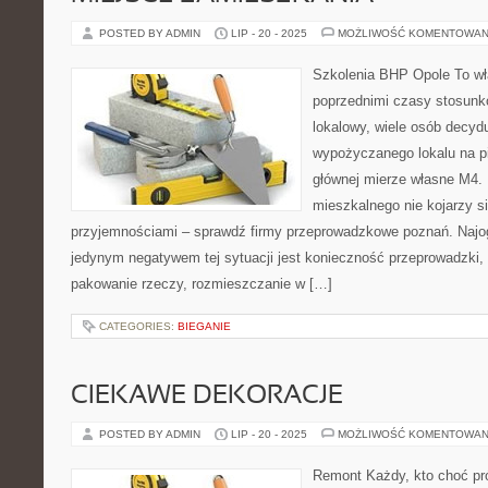
POSTED BY ADMIN
LIP - 20 - 2025
MOŻLIWOŚĆ KOMENTOWAN
Szkolenia BHP Opole To wła
poprzednimi czasy stosunk
lokalowy, wiele osób decyd
wypożyczanego lokalu na pi
głównej mierze własne M4. 
mieszkalnego nie kojarzy si
przyjemnościami – sprawdź firmy przeprowadzkowe poznań. Naj
jedynym negatywem tej sytuacji jest konieczność przeprowadzki, 
pakowanie rzeczy, rozmieszczanie w […]
CATEGORIES:
BIEGANIE
CIEKAWE DEKORACJE
POSTED BY ADMIN
LIP - 20 - 2025
MOŻLIWOŚĆ KOMENTOWAN
Remont Każdy, kto choć pr