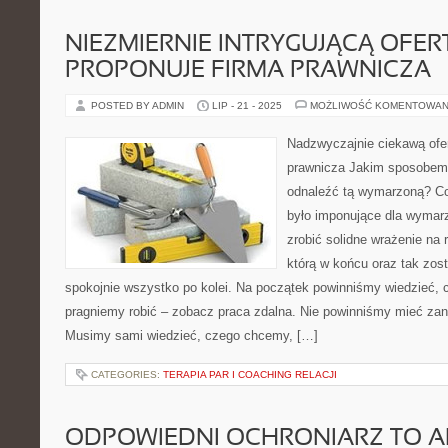
NIEZMIERNIE INTRYGUJĄCĄ OFER
PROPONUJE FIRMA PRAWNICZA
POSTED BY ADMIN
LIP - 21 - 2025
MOŻLIWOŚĆ KOMENTOWAN
Nadzwyczajnie ciekawą ofer
prawnicza Jakim sposobem
odnaleźć tą wymarzoną? Co
było imponujące dla wymar
zrobić solidne wrażenie na 
którą w końcu oraz tak zos
spokojnie wszystko po kolei. Na początek powinniśmy wiedzieć, 
pragniemy robić – zobacz praca zdalna. Nie powinniśmy mieć zana
Musimy sami wiedzieć, czego chcemy, […]
CATEGORIES:
TERAPIA PAR I COACHING RELACJI
ODPOWIEDNI OCHRONIARZ TO 