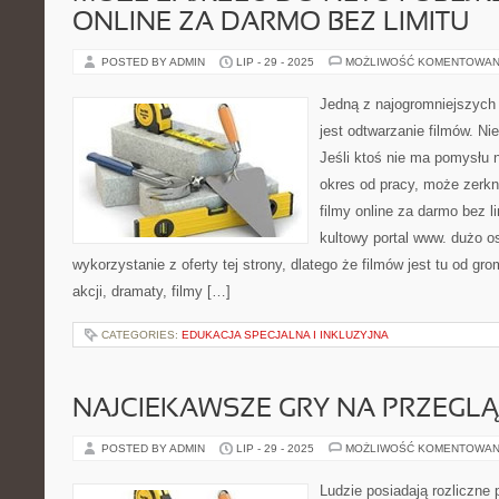
ONLINE ZA DARMO BEZ LIMITU
POSTED BY ADMIN
LIP - 29 - 2025
MOŻLIWOŚĆ KOMENTOWAN
Jedną z najogromniejszych 
jest odtwarzanie filmów. N
Jeśli ktoś nie ma pomysłu 
okres od pracy, może zerkną
filmy online za darmo bez li
kultowy portal www. dużo o
wykorzystanie z oferty tej strony, dlatego że filmów jest tu od gr
akcji, dramaty, filmy […]
CATEGORIES:
EDUKACJA SPECJALNA I INKLUZYJNA
NAJCIEKAWSZE GRY NA PRZEGL
POSTED BY ADMIN
LIP - 29 - 2025
MOŻLIWOŚĆ KOMENTOWAN
Ludzie posiadają rozliczne 