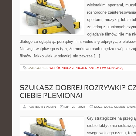
wielorakimi sportami, muzy
różnorodne zainteresowania
sportami, muzyką, lub szt
że jedną z ulubionych czynn
oglądanie filmów. Nie ma n
dlatego że oglądając porządny film, wolno się odprężyć, zrelaks
Nic więc wątpliwego w tym, że mnóstwo osób spędza swój nie zaj
filmów. Jakkolwiek w telewizji nie zawsze […]
CATEGORIES:
WSPÓŁPRACA Z PROJEKTANTEM I WYKONAWCĄ
SZUKASZ DOBREJ ROZRYWKI? C
CIEBIE PLEMIONA!
POSTED BY ADMIN
LIP - 29 - 2025
MOŻLIWOŚĆ KOMENTOWAN
Gry strategiczne na przeglą
siebie faktycznie ciekaweg
swego wolnego czasu, to róż