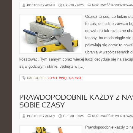
POSTED BY ADMIN
LIP - 30 - 2025
MOŻLIWOŚĆ KOMENTOWAN
Odzież to coś, co ludzie s
to coś, co ludzie zawsze 
do wyboru tak rozliczne ubra
fasony, bo moda ciągle się 
pojawiają się coraz to nows
ubrania w współczesnych 
kosztować. Tym samym coraz więcej ludzi decyduje się na zakup
są w godziwym stanie. Jedną z w […]
CATEGORIES:
STYLE WNĘTRZARSKIE
PRAWDOPODOBNIE KAŻDY Z NA
SOBIE CZASY
POSTED BY ADMIN
LIP - 30 - 2025
MOŻLIWOŚĆ KOMENTOWAN
Prawdopodobnie każdy z na