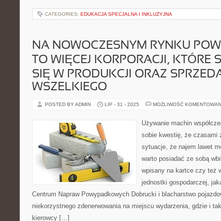
CATEGORIES:
EDUKACJA SPECJALNA I INKLUZYJNA
NA NOWOCZESNYM RYNKU POW
TO WIĘCEJ KORPORACJI, KTÓRE 
SIĘ W PRODUKCJI ORAZ SPRZED
WSZELKIEGO
POSTED BY ADMIN
LIP - 31 - 2025
MOŻLIWOŚĆ KOMENTOWAN
Używanie machin współcześ
sobie kwestię, że czasami 
sytuacje, że najem lawet 
warto posiadać ze sobą wbi
wpisany na kartce czy też 
jednostki gospodarczej, jaka
Centrum Napraw Powypadkowych Dobrucki i blacharstwo pojazdo
niekorzystnego zdenerwowania na miejscu wydarzenia, gdzie i tak
kierowcy […]