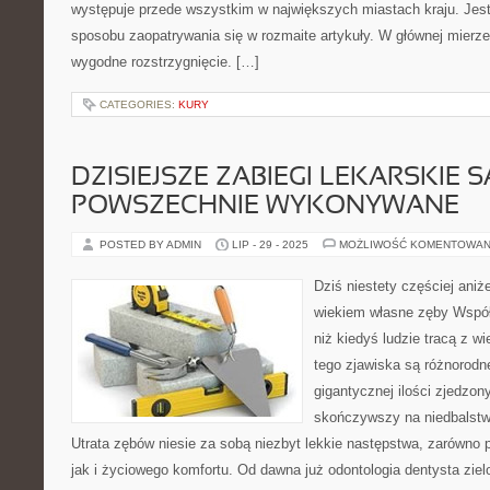
występuje przede wszystkim w największych miastach kraju. Jest 
sposobu zaopatrywania się w rozmaite artykuły. W głównej mierze
wygodne rozstrzygnięcie. […]
CATEGORIES:
KURY
DZISIEJSZE ZABIEGI LEKARSKIE 
POWSZECHNIE WYKONYWANE
POSTED BY ADMIN
LIP - 29 - 2025
MOŻLIWOŚĆ KOMENTOWAN
Dziś niestety częściej aniże
wiekiem własne zęby Współ
niż kiedyś ludzie tracą z 
tego zjawiska są różnorod
gigantycznej ilości zjedzo
skończywszy na niedbalstwa
Utrata zębów niesie za sobą niezbyt lekkie następstwa, zarówn
jak i życiowego komfortu. Od dawna już odontologia dentysta zielo