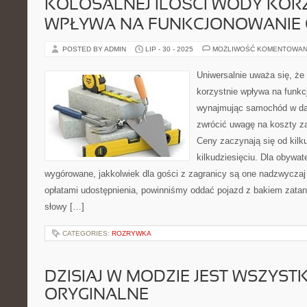
KOLOSALNEJ ILOŚCI WODY KOR
WPŁYWA NA FUNKCJONOWANIE
POSTED BY ADMIN
LIP - 30 - 2025
MOŻLIWOŚĆ KOMENTOWAN
Uniwersalnie uważa się, że 
korzystnie wpływa na funk
wynajmując samochód w dan
zwrócić uwagę na koszty za
Ceny zaczynają się od kilk
kilkudziesięciu. Dla obywate
wygórowane, jakkolwiek dla gości z zagranicy są one nadzwyczaj
opłatami udostępnienia, powinniśmy oddać pojazd z bakiem zata
słowy […]
CATEGORIES:
ROZRYWKA
DZISIAJ W MODZIE JEST WSZYST
ORYGINALNE