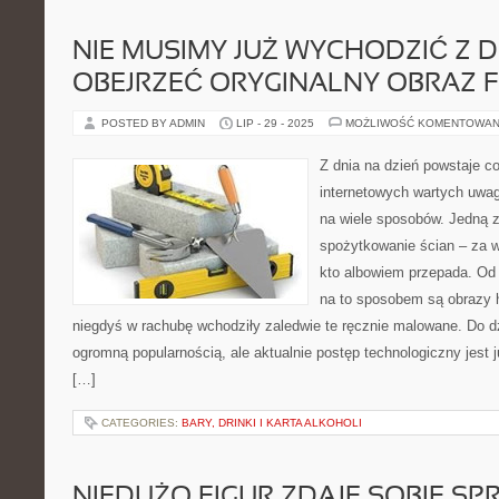
NIE MUSIMY JUŻ WYCHODZIĆ Z 
OBEJRZEĆ ORYGINALNY OBRAZ 
POSTED BY ADMIN
LIP - 29 - 2025
MOŻLIWOŚĆ KOMENTOWAN
Z dnia na dzień powstaje co
internetowych wartych uwa
na wiele sposobów. Jedną z
spożytkowanie ścian – za 
kto albowiem przepada. Od
na to sposobem są obrazy h
niegdyś w rachubę wchodziły zaledwie te ręcznie malowane. Do dz
ogromną popularnością, ale aktualnie postęp technologiczny jest
[…]
CATEGORIES:
BARY, DRINKI I KARTA ALKOHOLI
NIEDUŻO FIGUR ZDAJE SOBIE SP