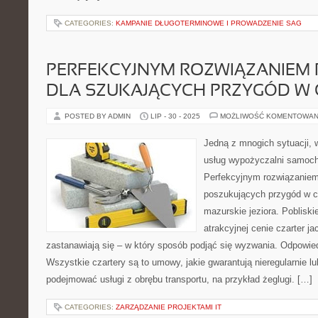
CATEGORIES:
KAMPANIE DŁUGOTERMINOWE I PROWADZENIE SAG
PERFEKCYJNYM ROZWIĄZANIEM
DLA SZUKAJĄCYCH PRZYGÓD W 
POSTED BY ADMIN
LIP - 30 - 2025
MOŻLIWOŚĆ KOMENTOWAN
Jedną z mnogich sytuacji, w
usług wypożyczalni samoc
Perfekcyjnym rozwiązaniem
poszukujących przygód w cz
mazurskie jeziora. Pobliski
atrakcyjnej cenie czarter ja
zastanawiają się – w który sposób podjąć się wyzwania. Odpowied
Wszystkie czartery są to umowy, jakie gwarantują nieregularnie l
podejmować usługi z obrębu transportu, na przykład żeglugi. […]
CATEGORIES:
ZARZĄDZANIE PROJEKTAMI IT