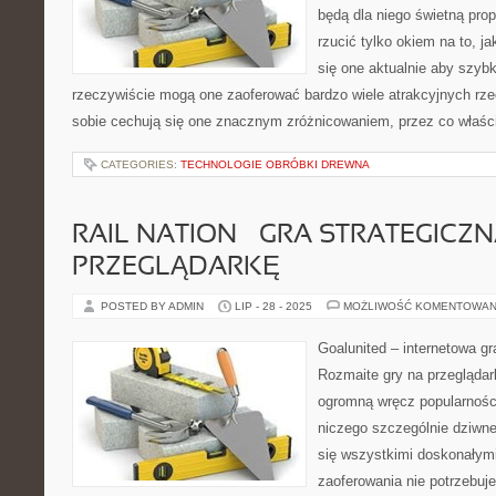
będą dla niego świetną prop
rzucić tylko okiem na to, j
się one aktualnie aby szyb
rzeczywiście mogą one zaoferować bardzo wiele atrakcyjnych rz
sobie cechują się one znacznym zróżnicowaniem, przez co właści
CATEGORIES:
TECHNOLOGIE OBRÓBKI DREWNA
RAIL NATION – GRA STRATEGICZ
PRZEGLĄDARKĘ
POSTED BY ADMIN
LIP - 28 - 2025
MOŻLIWOŚĆ KOMENTOWAN
Goalunited – internetowa gr
Rozmaite gry na przeglądar
ogromną wręcz popularności
niczego szczególnie dziwn
się wszystkimi doskonałymi
zaoferowania nie potrzebu