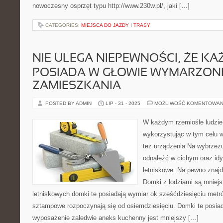
nowoczesny osprzęt typu http://www.230w.pl/, jaki […]
CATEGORIES:
MIEJSCA DO JAZDY I TRASY
NIE ULEGA NIEPEWNOŚCI, ŻE KA
POSIADA W GŁOWIE WYMARZONE
ZAMIESZKANIA
POSTED BY ADMIN
LIP - 31 - 2025
MOŻLIWOŚĆ KOMENTOWAN
W każdym rzemiośle ludzie
wykorzystując w tym celu w
też urządzenia Na wybrzeż
odnaleźć w cichym oraz idy
letniskowe. Na pewno znajd
Domki z łodziami są mniej
letniskowych domki te posiadają wymiar ok sześćdziesięciu met
sztampowe rozpoczynają się od osiemdziesięciu. Domki te posi
wyposażenie zaledwie aneks kuchenny jest mniejszy […]