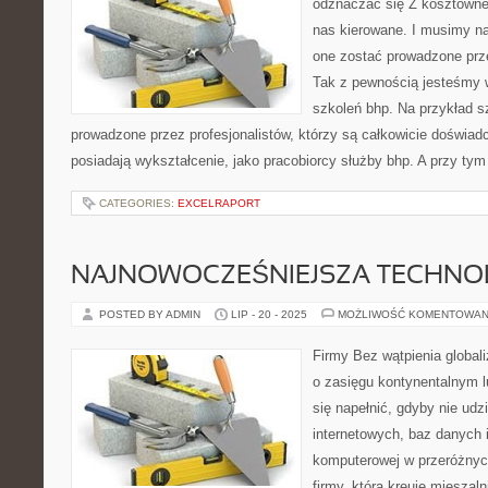
odznaczać się Z kosztowneg
nas kierowane. I musimy n
one zostać prowadzone prz
Tak z pewnością jesteśmy 
szkoleń bhp. Na przykład s
prowadzone przez profesjonalistów, którzy są całkowicie doświad
posiadają wykształcenie, jako pracobiorcy służby bhp. A przy ty
CATEGORIES:
EXCELRAPORT
NAJNOWOCZEŚNIEJSZA TECHNO
POSTED BY ADMIN
LIP - 20 - 2025
MOŻLIWOŚĆ KOMENTOWAN
Firmy Bez wątpienia global
o zasięgu kontynentalnym 
się napełnić, gdyby nie udz
internetowych, baz danych 
komputerowej w przeróżnyc
firmy, która kreuje mieszaln