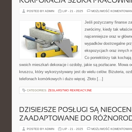
KORPORACJA SZUKA PRACOWN
POSTED BY ADMIN
LIP - 21 - 2025
MOŻLIWOŚĆ KOMENTOWAN
Jeśli pożyczamy finanse za
zwrócimy, kiedy tak właściw
najcenniejsze oraz w główn
wypadków dostrzegalne przy
ekspozycjach oraz innych
Co poniektórzy tak kochają
swoich mieszkań dekoracje i ozdoby, jakie są pozłacane. Mowa o
kruszcu, który wykorzystywany jest do wielu celów. Biżuteria, oz
telefonach komórkowych i dużo więcej. Złoto […]
CATEGORIES:
ŻEGLARSTWO REKREACYJNE
DZISIEJSZE POSŁUGI SĄ NIEOCEN
ZAADAPTOWANE DO RÓŻNORO
POSTED BY ADMIN
LIP - 21 - 2025
MOŻLIWOŚĆ KOMENTOWAN