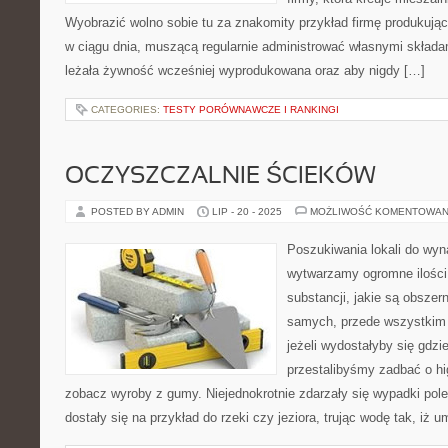
Wyobrazić wolno sobie tu za znakomity przykład firmę produkują
w ciągu dnia, muszącą regularnie administrować własnymi składam
leżała żywność wcześniej wyprodukowana oraz aby nigdy […]
CATEGORIES:
TESTY PORÓWNAWCZE I RANKINGI
OCZYSZCZALNIE ŚCIEKÓW
POSTED BY ADMIN
LIP - 20 - 2025
MOŻLIWOŚĆ KOMENTOWAN
Poszukiwania lokali do wy
wytwarzamy ogromne ilości
substancji, jakie są obsze
samych, przede wszystkim 
jeżeli wydostałyby się gdzi
przestalibyśmy zadbać o hi
zobacz wyroby z gumy. Niejednokrotnie zdarzały się wypadki pole
dostały się na przykład do rzeki czy jeziora, trując wodę tak, iż u