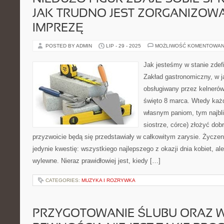
JAK TRUDNO JEST ZORGANIZOW
IMPREZĘ
POSTED BY ADMIN
LIP - 29 - 2025
MOŻLIWOŚĆ KOMENTOWAN
Jak jesteśmy w stanie zdef
Zakład gastronomiczny, w 
obsługiwany przez kelneró
święto 8 marca. Wtedy ka
własnym paniom, tym najbli
siostrze, córce) złożyć dob
przyzwoicie będą się przedstawiały w całkowitym zarysie. Życzen
jedynie kwestię: wszystkiego najlepszego z okazji dnia kobiet, al
wylewne. Nieraz prawidłowiej jest, kiedy […]
CATEGORIES:
MUZYKA I ROZRYWKA
PRZYGOTOWANIE ŚLUBU ORAZ W