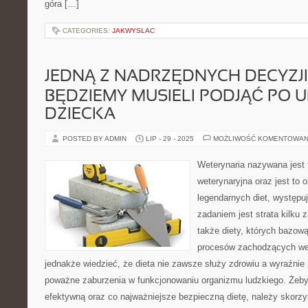
góra […]
CATEGORIES:
JAKWYSLAC
JEDNĄ Z NADRZĘDNYCH DECYZJI,
BĘDZIEMY MUSIELI PODJĄĆ PO 
DZIECKA
POSTED BY ADMIN
LIP - 29 - 2025
MOŻLIWOŚĆ KOMENTOWAN
Weterynaria nazywana jest
weterynaryjna oraz jest to 
legendarnych diet, występu
zadaniem jest strata kilku
także diety, których bazową
procesów zachodzących we
jednakże wiedzieć, że dieta nie zawsze służy zdrowiu a wyraźni
poważne zaburzenia w funkcjonowaniu organizmu ludzkiego. Żeb
efektywną oraz co najważniejsze bezpieczną dietę, należy skorzy