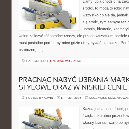
Damy lubią chodzić na zaku
środki, to mogą to robić n
wszystko co się da, jedna
się stroić, tym samym też 
ubrania, biżuterię, kosmety
wolno zaliczyć różnorodne rzeczy, ale przede wszystkim portfele
musi posiadać portfel, by mieć gdzie utrzymywać pieniądze. Portf
przeróżne, […]
CATEGORIES:
LOTNICTWO WOJSKOWE
PRAGNĄC NABYĆ UBRANIA MAR
STYLOWE ORAZ W NISKIEJ CENIE
POSTED BY ADMIN
LIP - 30 - 2025
MOŻLIWOŚĆ KOMENTOWAN
Każda jedna pani i facet, po
święta, akuratnie prezent
własny biznes, warto pomyś