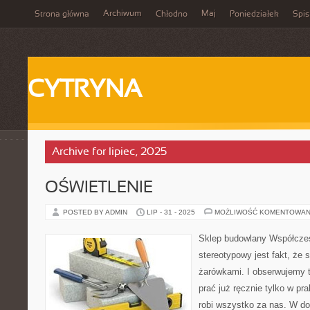
Archiwum
Maj
Strona główna
Chłodno
Poniedziałek
Spis
CYTRYNA
Archive for lipiec, 2025
OŚWIETLENIE
POSTED BY ADMIN
LIP - 31 - 2025
MOŻLIWOŚĆ KOMENTOWAN
Sklep budowlany Współcześn
stereotypowy jest fakt, że
żarówkami. I obserwujemy t
prać już ręcznie tylko w pra
robi wszystko za nas. W d