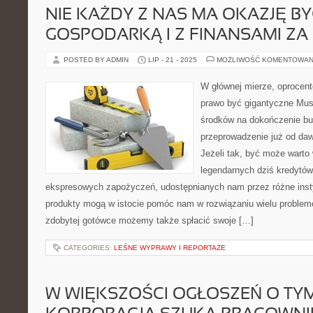
NIE KAŻDY Z NAS MA OKAZJĘ BY
GOSPODARKĄ I Z FINANSAMI ZA
POSTED BY ADMIN
LIP - 21 - 2025
MOŻLIWOŚĆ KOMENTOWAN
W głównej mierze, oprocent
prawo być gigantyczne Mus
środków na dokończenie b
przeprowadzenie już od da
Jeżeli tak, być może warto
legendarnych dziś kredytó
ekspresowych zapożyczeń, udostępnianych nam przez różne inst
produkty mogą w istocie pomóc nam w rozwiązaniu wielu problemó
zdobytej gotówce możemy także spłacić swoje […]
CATEGORIES:
LEŚNE WYPRAWY I REPORTAŻE
W WIĘKSZOŚCI OGŁOSZEŃ O TYM