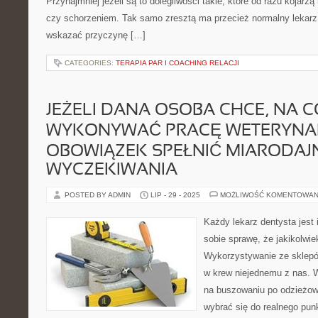
Przynajmniej jeżeli są to dolegliwości takie, które od razu kojarz
czy schorzeniem. Tak samo zresztą ma przecież normalny lekarz,
wskazać przyczynę […]
CATEGORIES:
TERAPIA PAR I COACHING RELACJI
JEŻELI DANA OSOBA CHCE, NA C
WYKONYWAĆ PRACĘ WETERYNA
OBOWIĄZEK SPEŁNIĆ MIARODAJ
WYCZEKIWANIA
POSTED BY ADMIN
LIP - 29 - 2025
MOŻLIWOŚĆ KOMENTOWAN
Każdy lekarz dentysta jest
sobie sprawę, że jakikolwiek
Wykorzystywanie ze sklepó
w krew niejednemu z nas. 
na buszowaniu po odzieżowy
wybrać się do realnego pun