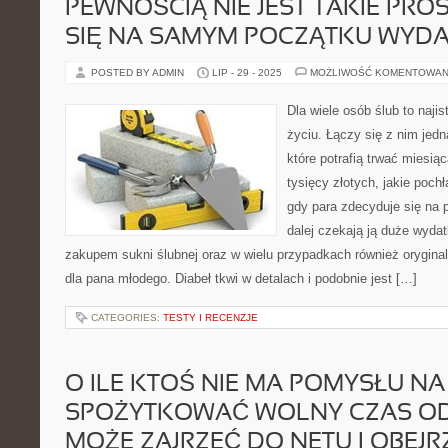
PEWNOŚCIĄ NIE JEST TAKIE PROS
SIĘ NA SAMYM POCZĄTKU WYDA
POSTED BY ADMIN
LIP - 29 - 2025
MOŻLIWOŚĆ KOMENTOWAN
Dla wiele osób ślub to naji
życiu. Łączy się z nim jed
które potrafią trwać miesią
tysięcy złotych, jakie poch
gdy para zdecyduje się na p
dalej czekają ją duże wyda
zakupem sukni ślubnej oraz w wielu przypadkach również oryginal
dla pana młodego. Diabeł tkwi w detalach i podobnie jest […]
CATEGORIES:
TESTY I RECENZJE
O ILE KTOŚ NIE MA POMYSŁU NA 
SPOŻYTKOWAĆ WOLNY CZAS OD
MOŻE ZAJRZEĆ DO NETU I OBEJR