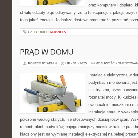
oraz komputery i dopiero, k
chwilę odcięty prąd odkrywamy, że to funkcjonuje z jakiejś przycz
tego jakaś energia. Jednakże dostawa prądu może pozostać prze
CATEGORIES:
MOBZILLA
PRĄD W DOMU
POSTED BY ADMIN
LIP - 31 - 2025
MOŻLIWOŚĆ KOMENTOWAN
Instalacje elektryczna w 
budynkach montowana jest d
elektryczna, przystosowana
rozmaitej mocy. Kilkudziesi
ewentualnie mieszkania ma
instalacje stare, z wyekspl
położone według starych, nie stosowanych dzisiaj rozwiązań. Ws
remont takich budynków, najogromniejszy nacisk w trakcie prac
kładziony jest na wymianę instalacji elektrycznej na pełnej przes