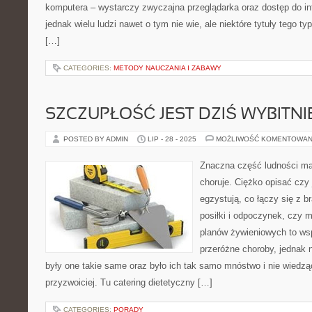
komputera – wystarczy zwyczajna przeglądarka oraz dostęp do i
jednak wielu ludzi nawet o tym nie wie, ale niektóre tytuły tego t
[…]
CATEGORIES:
METODY NAUCZANIA I ZABAWY
SZCZUPŁOŚĆ JEST DZIŚ WYBITN
POSTED BY ADMIN
LIP - 28 - 2025
MOŻLIWOŚĆ KOMENTOWAN
Znaczna część ludności ma 
choruje. Ciężko opisać czy 
egzystują, co łączy się z 
posiłki i odpoczynek, czy m
planów żywieniowych to wsp
przeróżne choroby, jednak n
były one takie same oraz było ich tak samo mnóstwo i nie wiedząc
przyzwoiciej. Tu catering dietetyczny […]
CATEGORIES:
PORADY