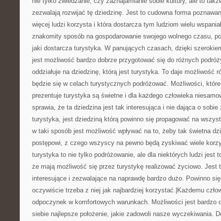
nie tylko zwiedzanie, czy zaznajamianie sobie kultury, ale to takż
zezwalają rozwijać tę dziedzinę. Jest to cudowna forma poznawani
więcej ludzi korzysta i która dostarcza tym ludziom wielu wspania
znakomity sposób na gospodarowanie swojego wolnego czasu, p
jaki dostarcza turystyka. W panujących czasach, dzięki szerokie
jest możliwość bardzo dobrze przygotować się do różnych podróż
oddziałuje na dziedzinę, którą jest turystyka. To daje możliwość r
będzie się w celach turystycznych podróżować. Możliwości, któr
prezentuje turystyka są świetne i dla każdego człowieka niesamo
sprawia, że ta dziedzina jest tak interesująca i nie dająca o sob
turystyka, jest dziedziną którą powinno się propagować na wszys
w taki sposób jest możliwość wpływać na to, żeby tak świetna dz
postępowi, z czego wszyscy na pewno będą zyskiwać wiele korzy
turystyka to nie tylko podróżowanie, ale dla niektórych ludzi jest 
że mają możliwość się przez turystykę realizować życiowo. Jest 
interesujące i zezwalające na naprawdę bardzo dużo. Powinno się
oczywiście trzeba z niej jak najbardziej korzystać.|Każdemu czł
odpoczynek w komfortowych warunkach. Możliwości jest bardzo d
siebie najlepsze położenie, jakie zadowoli nasze wyczekiwania. 