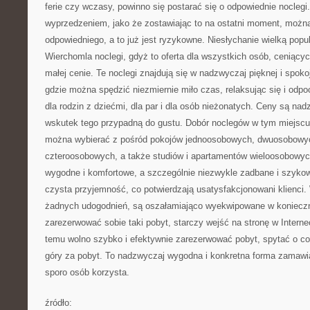
ferie czy wczasy, powinno się postarać się o odpowiednie noclegi
wyprzedzeniem, jako że zostawiając to na ostatni moment, można
odpowiedniego, a to już jest ryzykowne. Niesłychanie wielką popu
Wierchomla noclegi, gdyż to oferta dla wszystkich osób, ceniący
małej cenie. Te noclegi znajdują się w nadzwyczaj pięknej i spoko
gdzie można spędzić niezmiernie miło czas, relaksując się i odp
dla rodzin z dziećmi, dla par i dla osób nieżonatych. Ceny są na
wskutek tego przypadną do gustu. Dobór noclegów w tym miejscu,
można wybierać z pośród pokojów jednoosobowych, dwuosobowy
czteroosobowych, a także studiów i apartamentów wieloosobowyc
wygodne i komfortowe, a szczególnie niezwykle zadbane i szykow
czysta przyjemność, co potwierdzają usatysfakcjonowani klienci.
żadnych udogodnień, są oszałamiająco wyekwipowane w konieczne
zarezerwować sobie taki pobyt, starczy wejść na stronę w Intern
temu wolno szybko i efektywnie zarezerwować pobyt, spytać o cok
góry za pobyt. To nadzwyczaj wygodna i konkretna forma zamawi
sporo osób korzysta.
źródło: