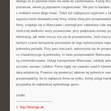
dlatego że to państwo które ma wiele do zaoferowania. Każdy kto
postanowi, winien ją poprawnie zorganizować. Nie jest to banalne 
z meblami może długo trwać. Toteż też najlepszym wyjściem z taki
wypożyczenie doświadczonej firmy, której sferą jest przeprowadzk
firmy, znajduje się w Warszawie i stamtąd jest załatwiana cała w
rozlicznej wielkości wozy przewozowe, przy podpisaniu umowy po
informację, jak wiele rzeczy ma się do przewiezienia. Jeśli rzecz
tamtym czasie bezspornie pozostanie do tego wykorzystane najog
jednostka posiada. Przy paru rzeczach, wykorzysta się do przepr
co charakteryzuje tą jednostkę, to tanie przeprowadzki Warszawa
są zminimalizowane. Usługi transportowe Warszawa, zdobyły pok
szczere, rasowe i solidne. Firma nigdy nie zawodzi swoich klientó
taką wziętością. Powinno się powierzyć właśnie tej jednostce sw
przeprowadzkę, bo to najlepsza firma na rynku, której usługi każd
przypadną do najbardziej wybrednego gustu.
źródło:
———————————
1.
http://bioringe.de