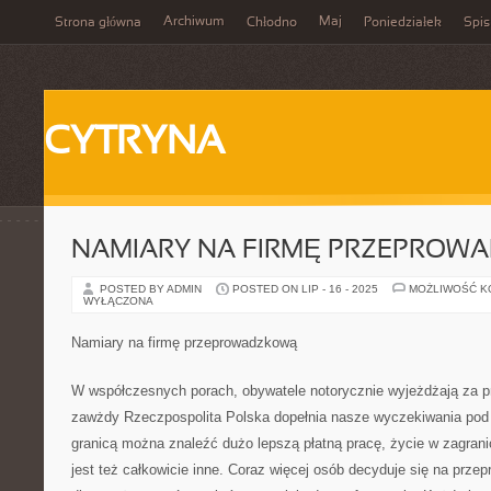
Archiwum
Maj
Strona główna
Chłodno
Poniedziałek
Spis
CYTRYNA
NAMIARY NA FIRMĘ PRZEPROW
POSTED BY ADMIN
POSTED ON LIP - 16 - 2025
MOŻLIWOŚĆ 
WYŁĄCZONA
Namiary na firmę przeprowadzkową
W współczesnych porach, obywatele notorycznie wyjeżdżają za pr
zawżdy Rzeczpospolita Polska dopełnia nasze wyczekiwania pod
granicą można znaleźć dużo lepszą płatną pracę, życie w zagran
jest też całkowicie inne. Coraz więcej osób decyduje się na prze