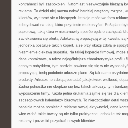
kontrahenci byli zaspokojeni. Natomiast niezwyczajnie bieżącą kw
reklama. To dzięki niej można nabyć bardziej natężony rozgłos,
klientów, wystarać się o bieżących. Istnieje mnóstwo form reklam
zdecydować na taką, która przyniesie mu korzyści. Pożądane by
papierową, taką która w niesamowity sposób będzie zachęcać kli
zaciekawienia się ofertą. Adekwatną propozycją w tej kwestii, są
jednostka postuluje takich kopert, a że przy okazji zdoła je spoży
niezmiernie ciekawą sugestią. Na takiej kopercie firmowej, może si
dane kontaktowe, a także najogólniejsza charakterystyka profilu fi
cennym nabytkiem, tym bardziej powinno się się w nie wyposaży
propozycją, będą podobnie arkusze plano. Są tak samo przydatne d
produkty. Arkusze te zdołają posiadać jakąkolwiek wielkość, dop
Żadna jednostka nie obejdzie się bez takich arkuszy, tym bardzie
wyposażeniu firmy. Każda jedna drukarnia zajmie się też dla klie
szczegółowych kalendarzy biurowych. To nierozdzielny detal wsze
banalnie można pomieścić reklamę swojej aktywności, dane konta
więc widać takie towary są nie tylko praktyczne, jednakże też m
reklamy i pozwolić pozyskać nowych klientów.