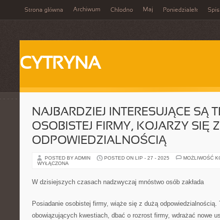
Archiwum
Maj
Strona główna
Chłodno
Poniedziałek
Spis
CYTRYNA
NAJBARDZIEJ INTERESUJĄCE SĄ 
OSOBISTEJ FIRMY, KOJARZY SIĘ
ODPOWIEDZIALNOŚCIĄ
POSTED BY ADMIN
POSTED ON LIP - 27 - 2025
MOŻLIWOŚĆ 
WYŁĄCZONA
W dzisiejszych czasach nadzwyczaj mnóstwo osób zakłada
Posiadanie osobistej firmy, wiąże się z dużą odpowiedzialnością.
obowiązujących kwestiach, dbać o rozrost firmy, wdrażać nowe usł