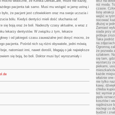
o mocno widoczne, że Klinika DentalCare, może nie każdy,
lecz na dośw
niż moda. To
 każdego pacjenta tak samo. Musi mu wstąpić w jamę ustną i
czasie. Czło
listę atrakc
e było, że pacjent jest człowiekiem oraz ma swoje uczucia i
wejść w ryt
ucia bólu. Kiedyś dentyści mieli dość słuchania od
nocować każ
dłużej w jed
e się boją oraz że boli. Nadeszły czasy aktualne, a wraz z
Zamiast wyłą
ynku lekarzy dentystów. W związku z tym, lekarze
siada przy s
próbuje zroz
 głowy i od jakiegoś czasu zauważalne jest dosyć mocno, że
Taka podróż
na zdjęciach
ego pacjenta. Pośród nich są różni obywatele, jedni mówią
Ogromną zale
 boje, natomiast inni, nawet dorośli, błagają o jak największe
że pozwala 
szlakiem. Na
owiem się boją, bo boli. Doktor musi być wyrozumiały i
się tam, gdz
wystarczy ze
piekarni, us
mieszkańców
każde miejsc
el.de
właśnie one 
nie tylko na
kawy, dźwię
chleba kupio
też wymiar p
pędu oznacza
kosztów i wi
najdroższe b
noclegi co d
budżet i zna