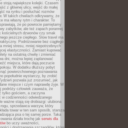
ie stoją największe kolejki. Czasem
jść z głównej ulicy, wejść do małej
iąść na rynku i posłuchać rozmów
. W takich chwilach odkrywamy, że
e ma własny rytm i charakter. To
sprawiają, że po powrocie pamiętamy
zwy zabytków, ale też zapach porannej
k kościelnych dzwonów czy smak
nego jeszcze ciepłego. Slow travel ma
raktyczny. Podróżowanie bez ciągłego
 mniej stresu, mniej niepotrzebnych
ęcej elastyczności. Zamiast kupować
ilety na ostatnią chwilę i zmieniać
wa dni, można lepiej zaplanować
leźć miejsca, które dają poczucie
okoju. W dodatku dłuższy pobyt
knąć powierzchownego poznawania
no popołudnie wystarczy, by zrobić
 Tydzień pozwala już zrozumieć, jak
 dane miejsce i czym naprawdę żyje. W
ej podróży człowiek zauważa, że
ć tylko gościem, a zaczyna
ć w codzienności odwiedzanego
le ważne stają się drobiazgi: ulubiona
 rogu, sprzedawca warzyw, który
kłada towar w ten sam sposób, starsza
dzająca psa o tej samej porze. Taka
owania działa trochę jak
serwis dla
stów
bo uczy uważności,
ości i dostrzegania szczegółów, które