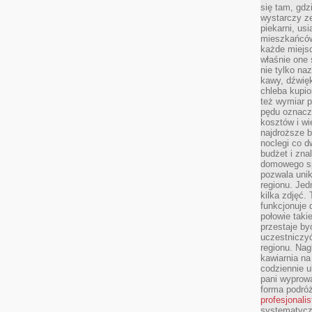
się tam, gdz
wystarczy ze
piekarni, us
mieszkańców
każde miejsc
właśnie one 
nie tylko na
kawy, dźwię
chleba kupio
też wymiar p
pędu oznacza
kosztów i wi
najdroższe b
noclegi co d
budżet i zna
domowego sp
pozwala uni
regionu. Jed
kilka zdjęć.
funkcjonuje
połowie taki
przestaje by
uczestniczy
regionu. Nag
kawiarnia na
codziennie u
pani wyprowa
forma podróż
profesjonali
systematyczn