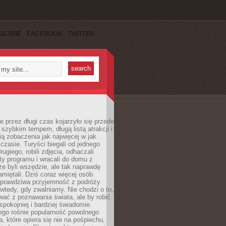
SCRIBE
FACEBOOK
TWITTER
 przez długi czas kojarzyło się przede
szybkim tempem, długą listą atrakcji i
ą zobaczenia jak najwięcej w jak
czasie. Turyści biegali od jednego
ugiego, robili zdjęcia, odhaczali
ty programu i wracali do domu z
e byli wszędzie, ale tak naprawdę
amiętali. Dziś coraz więcej osób
 prawdziwa przyjemność z podróży
wtedy, gdy zwalniamy. Nie chodzi o to,
ać z poznawania świata, ale by robić
spokojniej i bardziej świadomie.
ego rośnie popularność powolnego
, które opiera się nie na pośpiechu,