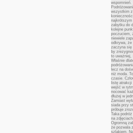
wspomnień.
Podróżowanie
wszystkim z 
konieczności
najkrótszym 
zabytku do dr
kolejne punk
poczuciem, ż
niewiele zap
odkrywa, że
zaczyna się 
by zrezygnow
to uważniej, 
Właśnie dlat
podróżowania
lecz na dośw
niż moda. To
czasie. Czło
listę atrakc
wejść w ryt
nocować każ
dłużej w jed
Zamiast wyłą
siada przy s
próbuje zroz
Taka podróż
na zdjęciach
Ogromną zale
że pozwala 
szlakiem. Na