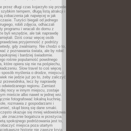
 przez długi czas kojarzyło się przede
szybkim tempem, długą listą atrakcji i
ą zobaczenia jak najwięcej w jak
czasie. Turyści biegali od jednego
ugiego, robili zdjęcia, odhaczali
ty programu i wracali do domu z
e byli wszędzie, ale tak naprawdę
amiętali. Dziś coraz więcej osób
 prawdziwa przyjemność z podróży
wtedy, gdy zwalniamy. Nie chodzi o to,
ać z poznawania świata, ale by robić
spokojniej i bardziej świadomie.
ego rośnie popularność powolnego
, które opiera się nie na pośpiechu,
iadczeniu. Slow travel to coś więcej
 sposób myślenia o drodze, miejscu i
wiek nie jedzie już po to, żeby zaliczyć
ji z przewodnika, lecz by naprawdę
m odwiedzanego regionu. Zamiast
dej nocy w innym miejscu, zostaje
nym mieście albo nawet w jednej wsi.
cznie fotografować lokalną kuchnię,
tole, rozmawia z gospodarzami i
umieć, skąd biorą się dane smaki.
 często okazuje się mniej widowiskowa
, ale znacznie bogatsza w przeżycia.
tą spokojnego podróżowania jest to,
zobaczyć miejsca poza utartym
jciekawsze historie nie zawsze kryją