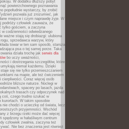
okoju. W dodatku dłuższy pobyt
knąć powierzchownego poznawania
no popołudnie wystarczy, by zrobić
 Tydzień pozwala już zrozumieć, jak
 dane miejsce i czym naprawdę żyje. W
ej podróży człowiek zauważa, że
ć tylko gościem, a zaczyna
ć w codzienności odwiedzanego
le ważne stają się drobiazgi: ulubiona
 rogu, sprzedawca warzyw, który
kłada towar w ten sam sposób, starsza
dzająca psa o tej samej porze. Taka
owania działa trochę jak
serwis dla
stów
bo uczy uważności,
ości i dostrzegania szczegółów, które
 umykają niemal każdemu. Dzięki
staje się nie tylko przemieszczaniem
unktami na mapie, ale też ćwiczeniem
i cierpliwości. Coraz więcej osób
podróże bliższe naturze. Noclegi w
odarstwach, spacery po lasach, jazda
lokalnych trasach czy odpoczynek nad
ą coś, czego trudno szukać w
h kurortach. W takim sposobie
 nie chodzi o ucieczkę od świata, lecz
 prostszych przyjemności. Wschód
any z brzegu rzeki może dać więcej
ień spędzony w hałaśliwym centrum
edy człowiek zwalnia, zaczyna też
zywać. Nie bez znaczenia jest również