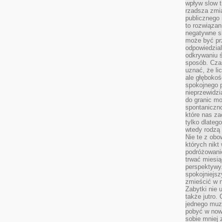
wpływ slow t
rzadsza zmia
publicznego 
to rozwiązan
negatywne s
może być pr
odpowiedzia
odkrywaniu ś
sposób. Cza
uznać, że li
ale głęboko
spokojnego p
nieprzewidzi
do granic mo
spontaniczn
które nas za
tylko dlateg
wtedy rodzą 
Nie te z obo
których nikt
podróżowani
trwać miesią
perspektywy
spokojniejszy
zmieścić w n
Zabytki nie 
także jutro
jednego muze
pobyć w now
sobie mniej