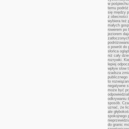
w pośpiechu
temu podróż 
się między p
z obecności 
wybiera też 
małych gosp
rowerem po 
jeziorem daj
zatłoczonyc
podróżowania
o powrót do
słońca ogląd
niż cały dz
rozrywki. Ki
lepiej odpoc
wpływ slow t
rzadsza zmia
publicznego 
to rozwiązan
negatywne s
może być pr
odpowiedzia
odkrywaniu ś
sposób. Cza
uznać, że li
ale głęboko
spokojnego p
nieprzewidzi
do granic mo
spontaniczn