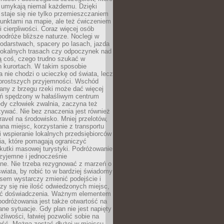
 umykają niemal każdemu. Dzięki
staje się nie tylko przemieszczaniem
unktami na mapie, ale też ćwiczeniem
i cierpliwości. Coraz więcej osób
podróże bliższe naturze. Noclegi w
odarstwach, spacery po lasach, jazda
lokalnych trasach czy odpoczynek nad
ą coś, czego trudno szukać w
h kurortach. W takim sposobie
 nie chodzi o ucieczkę od świata, lecz
 prostszych przyjemności. Wschód
any z brzegu rzeki może dać więcej
ień spędzony w hałaśliwym centrum
edy człowiek zwalnia, zaczyna też
zywać. Nie bez znaczenia jest również
ravel na środowisko. Mniej przelotów,
na miejsc, korzystanie z transportu
i wspieranie lokalnych przedsiębiorców
ia, które pomagają ograniczyć
kutki masowej turystyki. Podróżowanie
zyjemne i jednocześnie
lne. Nie trzeba rezygnować z marzeń o
wiata, by robić to w bardziej świadomy
sem wystarczy zmienić podejście i
czy się nie ilość odwiedzonych miejsc,
ść doświadczenia. Ważnym elementem
odróżowania jest także otwartość na
ane sytuacje. Gdy plan nie jest napięty
żliwości, łatwiej pozwolić sobie na
ość. Można zostać dłużej w miejscu,