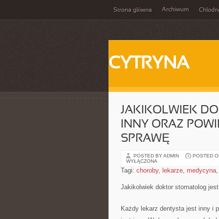
Archiwum
Strona główna
Chłodn
CYTRYNA
JAKIKOLWIEK D
INNY ORAZ POWI
SPRAWĘ
POSTED BY ADMIN
POSTED ON 
WYŁĄCZONA
Tagi:
choroby
,
lekarze
,
medycyna
Jakikolwiek doktor stomatolog jes
Każdy lekarz dentysta jest inny i