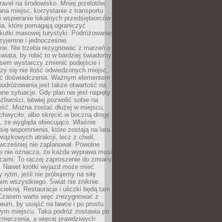
ravel na środowisko. Mniej przelotów,
na miejsc, korzystanie z transportu
i wspieranie lokalnych przedsiębiorców
ia, które pomagają ograniczyć
kutki masowej turystyki. Podróżowanie
zyjemne i jednocześnie
lne. Nie trzeba rezygnować z marzeń o
wiata, by robić to w bardziej świadomy
sem wystarczy zmienić podejście i
czy się nie ilość odwiedzonych miejsc,
ść doświadczenia. Ważnym elementem
odróżowania jest także otwartość na
ane sytuacje. Gdy plan nie jest napięty
żliwości, łatwiej pozwolić sobie na
ość. Można zostać dłużej w miejscu,
chwyciło, albo skręcić w boczną drogę
o, że wygląda obiecująco. Właśnie
się wspomnienia, które zostają na lata.
wiązkowych atrakcji, lecz z chwil,
 wcześniej nie zaplanował. Powolne
e nie oznacza, że każda wyprawa musi
cami. To raczej zaproszenie do zmiany
. Nawet krótki wyjazd może mieć
 rytm, jeśli nie próbujemy na siłę
im wszystkiego. Świat nie zniknie.
uciekną. Restauracje i uliczki będą tam
. Czasem warto więc zrezygnować z
um, by usiąść na ławce i po prostu
ym miejscu. Taka podróż zostawia po
 zmęczenia, a więcej prawdziwych