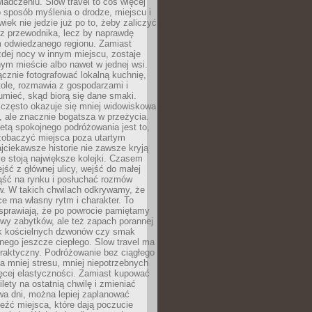
iadczeniu. Slow travel to coś więcej
 sposób myślenia o drodze, miejscu i
wiek nie jedzie już po to, żeby zaliczyć
ji z przewodnika, lecz by naprawdę
m odwiedzanego regionu. Zamiast
dej nocy w innym miejscu, zostaje
nym mieście albo nawet w jednej wsi.
cznie fotografować lokalną kuchnię,
tole, rozmawia z gospodarzami i
umieć, skąd biorą się dane smaki.
 często okazuje się mniej widowiskowa
, ale znacznie bogatsza w przeżycia.
tą spokojnego podróżowania jest to,
zobaczyć miejsca poza utartym
jciekawsze historie nie zawsze kryją
ie stoją największe kolejki. Czasem
jść z głównej ulicy, wejść do małej
iąść na rynku i posłuchać rozmów
. W takich chwilach odkrywamy, że
e ma własny rytm i charakter. To
sprawiają, że po powrocie pamiętamy
zwy zabytków, ale też zapach porannej
k kościelnych dzwonów czy smak
nego jeszcze ciepłego. Slow travel ma
raktyczny. Podróżowanie bez ciągłego
 mniej stresu, mniej niepotrzebnych
ęcej elastyczności. Zamiast kupować
ilety na ostatnią chwilę i zmieniać
wa dni, można lepiej zaplanować
leźć miejsca, które dają poczucie