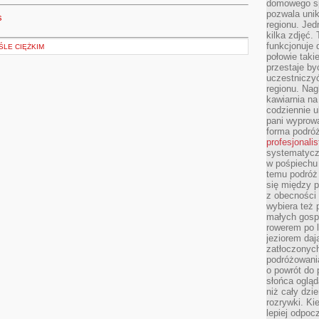
domowego sp
pozwala uni
s
regionu. Jed
kilka zdjęć.
funkcjonuje
LE CIĘŻKIM
połowie taki
przestaje by
uczestniczy
regionu. Nag
kawiarnia na
codziennie u
pani wyprowa
forma podróż
profesjonali
systematyczn
w pośpiechu
temu podróż 
się między p
z obecności 
wybiera też 
małych gosp
rowerem po 
jeziorem daj
zatłoczonyc
podróżowania
o powrót do
słońca ogląd
niż cały dz
rozrywki. Ki
lepiej odpoc