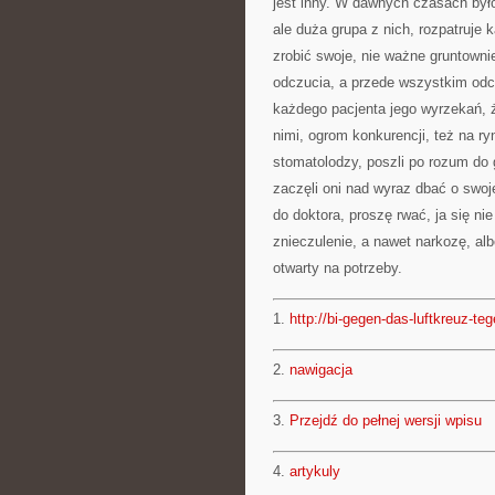
jest inny. W dawnych czasach był
ale duża grupa z nich, rozpatruje
zrobić swoje, nie ważne gruntowni
odczucia, a przede wszystkim odcz
każdego pacjenta jego wyrzekań, ż
nimi, ogrom konkurencji, też na r
stomatolodzy, poszli po rozum do
zaczęli oni nad wyraz dbać o swoj
do doktora, proszę rwać, ja się nie
znieczulenie, a nawet narkozę, alb
otwarty na potrzeby.
1.
http://bi-gegen-das-luftkreuz-teg
2.
nawigacja
3.
Przejdź do pełnej wersji wpisu
4.
artykuly