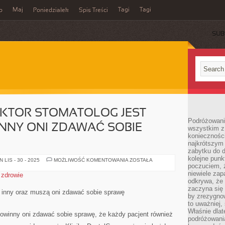
Maj
Tagi
Tagi
o
Poniedziałek
Spis Treści
SUB
OKTOR STOMATOLOG JEST
Podróżowanie
NNY ONI ZDAWAĆ SOBIE
wszystkim z 
konieczności
najkrótszym 
zabytku do dr
kolejne punk
JAKIKOLWIEK
LIS - 30 - 2025
MOŻLIWOŚĆ KOMENTOWANIA
ZOSTAŁA
DOKTOR
poczuciem, ż
STOMATOLOG
niewiele zap
,
zdrowie
JEST
odkrywa, że
INNY
ORAZ
zaczyna się 
t inny oraz muszą oni zdawać sobie sprawę
POWINNY
by zrezygnow
ONI
to uważniej, 
ZDAWAĆ
SOBIE
Właśnie dlat
 powinny oni zdawać sobie sprawę, że każdy pacjent również
SPRAWĘ
podróżowania