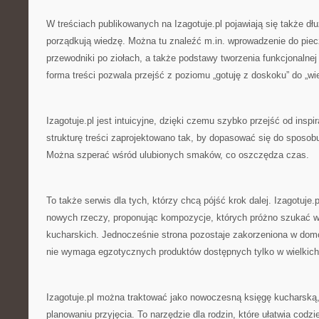
W treściach publikowanych na Izagotuje.pl pojawiają się także dłu
porządkują wiedzę. Można tu znaleźć m.in. wprowadzenie do piec
przewodniki po ziołach, a także podstawy tworzenia funkcjonalnej
forma treści pozwala przejść z poziomu „gotuję z doskoku” do „wie
Izagotuje.pl jest intuicyjne, dzięki czemu szybko przejść od inspir
strukturę treści zaprojektowano tak, by dopasować się do sposob
Można szperać wśród ulubionych smaków, co oszczędza czas.
To także serwis dla tych, którzy chcą pójść krok dalej. Izagotuje
nowych rzeczy, proponując kompozycje, których próżno szukać w
kucharskich. Jednocześnie strona pozostaje zakorzeniona w dom
nie wymaga egzotycznych produktów dostępnych tylko w wielkich
Izagotuje.pl można traktować jako nowoczesną księgę kucharską, 
planowaniu przyjęcia. To narzędzie dla rodzin, które ułatwia codz