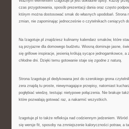
Ważnym elementem Izagotuje.pl jest dokładne opisy. Każdy przepi
czas przygotowania, sposób prezentacji dania oraz często podpowi
którym można dostosować smak do własnych upodobań. Strona 
zmian, nie zapominając jednocześnie o czytelnikach ceniących d
Na Izagotuje.pl znajdziesz kulinarny kalendarz smaków, które sta
są przyjazne dla domowego budżetu. Wiosną dominuje jasne, świe
się grillowe inspiracje, jesienią królują sycące jednogarnkowce, 
chłodne dni. Dzięki temu gotowanie staje się zgodne z naturą.
Strona Izagotuje.pl dedykowana jest do szerokiego grona czyteln
zera znajdą tu proste, niewymagające przepisy, natomiast kucha
pogłębiać wiedzę, testując nietypowe połączenia. Nie brakuje także
które pozwalają gotować raz, a nakarmić wszystkich.
Izagotuje.pl to także refleksja nad codziennym jedzeniem. Wśród p
się wersje fit, sposoby na zmniejszenie kaloryczności potraw, a 