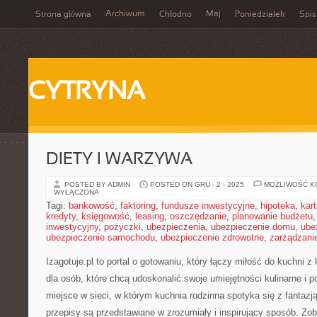
Archiwum
Maj
Strona główna
Chłodno
Poniedziałek
Spis
CYTRYNA
DIETY I WARZYWA
POSTED BY ADMIN
POSTED ON GRU - 2 - 2025
MOŻLIWOŚĆ 
WYŁĄCZONA
Tagi:
bankowość
,
faktoring
,
fundusze inwestycyjne
,
hipoteka
,
kar
kredyty
,
księgowość
,
leasing
,
oszczędzanie
,
planowanie budżetu
inwestycyjny
,
pożyczki
,
ubezpieczenia
,
ubezpieczenie domu
,
ube
ubezpieczenie samochodu
,
ubezpieczenie zdrowotne
,
zarządzani
Izagotuje.pl to portal o gotowaniu, który łączy miłość do kuchni
dla osób, które chcą udoskonalić swoje umiejętności kulinarne i
miejsce w sieci, w którym kuchnia rodzinna spotyka się z fantazją
przepisy są przedstawiane w zrozumiały i inspirujący sposób. Zob