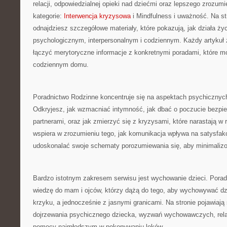
relacji, odpowiedzialnej opieki nad dziećmi oraz lepszego zrozumi
kategorie:
Interwencja kryzysowa
i Mindfulness i uważność. Na s
odnajdziesz szczegółowe materiały, które pokazują, jak działa ży
psychologicznym, interpersonalnym i codziennym. Każdy artykuł 
łączyć merytoryczne informacje z konkretnymi poradami, które 
codziennym domu.
Poradnictwo Rodzinne koncentruje się na aspektach psychicznych r
Odkryjesz, jak wzmacniać intymność, jak dbać o poczucie bezp
partnerami, oraz jak zmierzyć się z kryzysami, które narastają w r
wspiera w zrozumieniu tego, jak komunikacja wpływa na satysfakcj
udoskonalać swoje schematy porozumiewania się, aby minimaliz
Bardzo istotnym zakresem serwisu jest wychowanie dzieci. Pora
wiedzę do mam i ojców, którzy dążą do tego, aby wychowywać dz
krzyku, a jednocześnie z jasnymi granicami. Na stronie pojawiają
dojrzewania psychicznego dziecka, wyzwań wychowawczych, relac
pomocy najmłodszym w pokonywaniu lęków.