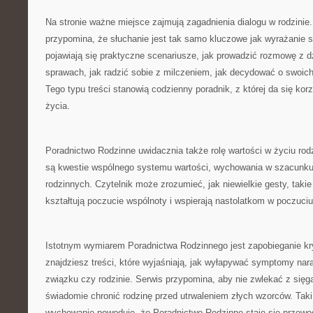
Na stronie ważne miejsce zajmują zagadnienia dialogu w rodzinie
przypomina, że słuchanie jest tak samo kluczowe jak wyrażanie s
pojawiają się praktyczne scenariusze, jak prowadzić rozmowę z d
sprawach, jak radzić sobie z milczeniem, jak decydować o swoich
Tego typu treści stanowią codzienny poradnik, z której da się k
życia.
Poradnictwo Rodzinne uwidacznia także rolę wartości w życiu rod
są kwestie wspólnego systemu wartości, wychowania w szacunku 
rodzinnych. Czytelnik może zrozumieć, jak niewielkie gesty, takie 
kształtują poczucie wspólnoty i wspierają nastolatkom w poczuci
Istotnym wymiarem Poradnictwa Rodzinnego jest zapobieganie kr
znajdziesz treści, które wyjaśniają, jak wyłapywać symptomy nar
związku czy rodzinie. Serwis przypomina, aby nie zwlekać z sięg
świadomie chronić rodzinę przed utrwaleniem złych wzorców. Taki
wychowanie powoduje, że Poradnictwo Rodzinne staje się przewo