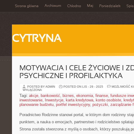
Archiwum
Maj
Strona główna
Chłodno
Poniedziałek
Spis
CYTRYNA
MOTYWACJA I CELE ŻYCIOWE I Z
PSYCHICZNE I PROFILAKTYKA
POSTED BY ADMIN
POSTED ON LIS - 29 - 2025
MOŻLIWOŚĆ 
WYŁĄCZONA
Tagi:
akcje
,
bankowość
,
biznes
,
ekonomia
,
finanse
,
fundusze inw
inwestowanie
,
Inwestycje
,
karta kredytowa
,
konto osobiste
,
kredy
planowanie budżetu
,
portfel inwestycyjny
,
pożyczki
,
zarządzanie 
Poradnictwo Rodzinne stanowi portal, w którym dom rodzinny sta
punktem, a nauka o emocjach, partnerstwo i rodzicielstwo splatają
Strona została stworzona z myślą o osobach, którzy poszukują 