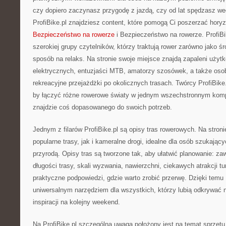
czy dopiero zaczynasz przygodę z jazdą, czy od lat spędzasz we
ProfiBike.pl znajdziesz content, które pomogą Ci poszerzać hory
Bezpieczeństwo na rowerze
i Bezpieczeństwo na rowerze. ProfiBi
szerokiej grupy czytelników, którzy traktują rower zarówno jako śro
sposób na relaks. Na stronie swoje miejsce znajdą zapaleni użyt
elektrycznych, entuzjaści MTB, amatorzy szosówek, a także osoby
rekreacyjne przejażdżki po okolicznych trasach. Twórcy ProfiBike.
by łączyć różne rowerowe światy w jednym wszechstronnym kom
znajdzie coś dopasowanego do swoich potrzeb.
Jednym z filarów ProfiBike.pl są opisy tras rowerowych. Na stron
popularne trasy, jak i kameralne drogi, idealne dla osób szukając
przyrodą. Opisy tras są tworzone tak, aby ułatwić planowanie: z
długości trasy, skali wyzwania, nawierzchni, ciekawych atrakcji t
praktyczne podpowiedzi, gdzie warto zrobić przerwę. Dzięki temu P
uniwersalnym narzędziem dla wszystkich, którzy lubią odkrywać 
inspiracji na kolejny weekend.
Na ProfiBike.pl szczególna uwaga położony jest na temat sprzęt