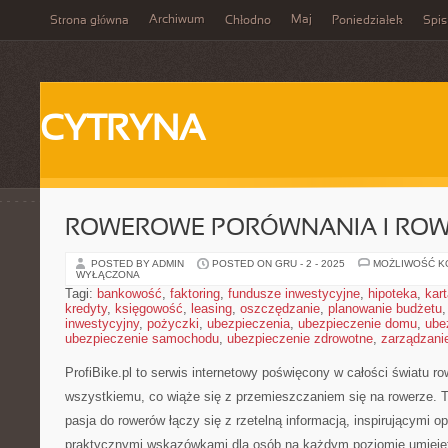
Archiwum
Maj
Strona główna
Chłodno
Poniedziałek
Spis
CYTRYNA
ROWEROWE PORÓWNANIA I ROW
POSTED BY ADMIN
POSTED ON GRU - 2 - 2025
MOŻLIWOŚĆ 
WYŁĄCZONA
Tagi:
bankowość
,
faktoring
,
fundusze inwestycyjne
,
hipoteka
,
kar
kredyty
,
księgowość
,
leasing
,
oszczędzanie
,
planowanie budżetu
inwestycyjny
,
pożyczki
,
ubezpieczenia
,
ubezpieczenie domu
,
ube
ubezpieczenie samochodu
,
ubezpieczenie zdrowotne
,
zarządzani
ProfiBike.pl to serwis internetowy poświęcony w całości światu 
wszystkiemu, co wiąże się z przemieszczaniem się na rowerze. T
pasja do rowerów łączy się z rzetelną informacją, inspirującymi o
praktycznymi wskazówkami dla osób na każdym poziomie umiejętn