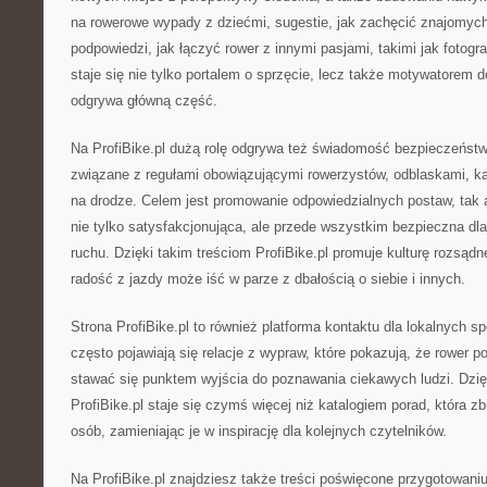
na rowerowe wypady z dziećmi, sugestie, jak zachęcić znajomych
podpowiedzi, jak łączyć rower z innymi pasjami, takimi jak fotogra
staje się nie tylko portalem o sprzęcie, lecz także motywatorem 
odgrywa główną część.
Na ProfiBike.pl dużą rolę odgrywa też świadomość bezpieczeństw
związane z regułami obowiązującymi rowerzystów, odblaskami, k
na drodze. Celem jest promowanie odpowiedzialnych postaw, tak 
nie tylko satysfakcjonująca, ale przede wszystkim bezpieczna dl
ruchu. Dzięki takim treściom ProfiBike.pl promuje kulturę rozsądne
radość z jazdy może iść w parze z dbałością o siebie i innych.
Strona ProfiBike.pl to również platforma kontaktu dla lokalnych s
często pojawiają się relacje z wypraw, które pokazują, że rower p
stawać się punktem wyjścia do poznawania ciekawych ludzi. Dzię
ProfiBike.pl staje się czymś więcej niż katalogiem porad, która z
osób, zamieniając je w inspirację dla kolejnych czytelników.
Na ProfiBike.pl znajdziesz także treści poświęcone przygotowan