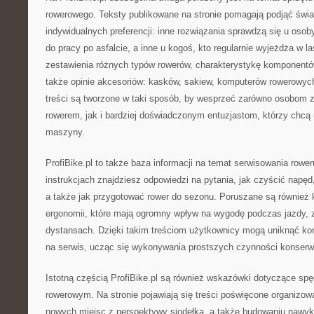
rowerowego. Teksty publikowane na stronie pomagają podjąć św
indywidualnych preferencji: inne rozwiązania sprawdzą się u osob
do pracy po asfalcie, a inne u kogoś, kto regularnie wyjeżdża w la
zestawienia różnych typów rowerów, charakterystykę komponentów
także opinie akcesoriów: kasków, sakiew, komputerów rowerowych
treści są tworzone w taki sposób, by wesprzeć zarówno osobom
rowerem, jak i bardziej doświadczonym entuzjastom, którzy chc
maszyny.
ProfiBike.pl to także baza informacji na temat serwisowania rowe
instrukcjach znajdziesz odpowiedzi na pytania, jak czyścić napęd
a także jak przygotować rower do sezonu. Poruszane są również 
ergonomii, które mają ogromny wpływ na wygodę podczas jazdy, 
dystansach. Dzięki takim treściom użytkownicy mogą uniknąć kon
na serwis, ucząc się wykonywania prostszych czynności konserw
Istotną częścią ProfiBike.pl są również wskazówki dotyczące sp
rowerowym. Na stronie pojawiają się treści poświęcone organizo
nowych miejsc z perspektywy siodełka, a także budowaniu nawyk