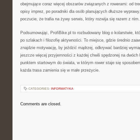
obejmujące coraz więcej obszarów związanych z rowerami: od tr
opisy imprez, po poradniki dla osób planujących dłuższe wypraw
poczucie, że trafia na żywy serwis, który rozwija się razem z nim.
Podsumowując, ProfiBike.pl to rozbudowany blog o kolarstwie, kt
po szlakach i filozofię aktywności. To miejsce, gdzie średnio z
znajdzie motywację, by jeździć mądrzej, odkrywać bardziej wyma
jeszcze więcej przyjemności z każdej chwili spędzonej na dwóch k
punktem startowym do świata, w którym rower staje się sposobe
każda trasa zamienia się w małe przeżycie.
CATEGORIES:
INFORMATYKA
Comments are closed.