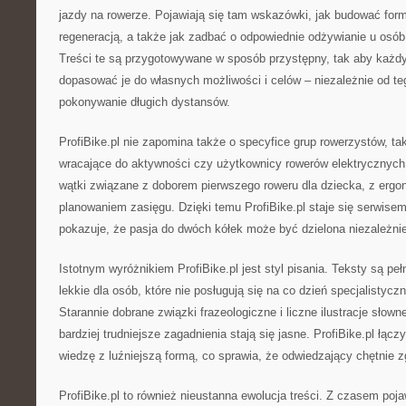
jazdy na rowerze. Pojawiają się tam wskazówki, jak budować for
regeneracją, a także jak zadbać o odpowiednie odżywianie u osób,
Treści te są przygotowywane w sposób przystępny, tak aby każd
dopasować je do własnych możliwości i celów – niezależnie od teg
pokonywanie długich dystansów.
ProfiBike.pl nie zapomina także o specyfice grup rowerzystów, tak
wracające do aktywności czy użytkownicy rowerów elektrycznych. 
wątki związane z doborem pierwszego roweru dla dziecka, z ergon
planowaniem zasięgu. Dzięki temu ProfiBike.pl staje się serwisem
pokazuje, że pasja do dwóch kółek może być dzielona niezależni
Istotnym wyróżnikiem ProfiBike.pl jest styl pisania. Teksty są peł
lekkie dla osób, które nie posługują się na co dzień specjalisty
Starannie dobrane związki frazeologiczne i liczne ilustracje słown
bardziej trudniejsze zagadnienia stają się jasne. ProfiBike.pl łąc
wiedzę z luźniejszą formą, co sprawia, że odwiedzający chętnie zg
ProfiBike.pl to również nieustanna ewolucja treści. Z czasem poja