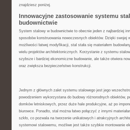
znajdziesz poniżej.
Innowacyjne zastosowanie systemu st
budownictwie
System ⁤stalowy w⁢ budownictwie to ⁤obecnie jeden ⁣z najbardziej 
⁢sposobów konstruowania ‌nowoczesnych obiektów. Dzięki swojej wy
możliwości łatwej modyfikacji, stal stała ⁢się materiałem budowl
‌wielu projektów architektonicznych. Korzystanie z systemu ‍stalowe
⁣szybsze ​i bardziej‍ ekonomiczne budowanie,⁢ ale także otwiera now
oraz ⁣zwiększa ⁣bezpieczeństwo konstrukcji.
Jednym z głównych zalet systemu stalowego jest⁣ jego wszechstro
powodzeniem wykorzystana do budowy⁤ różnorodnych obiektów, poc
domków letniskowych, przez⁤ duże ‌hale produkcyjne, aż ​po⁤ imponu
biurowce.⁢ Ponadto, stal⁤ można łatwo⁢ połączyć⁤ z innymi ⁢materiał
⁢szkło, co pozwala na tworzenie unikatowych‌ i atrakcyjnych archite
systemowi stalowemu,⁢ możliwe ⁤jest ‌także szybkie montowanie e