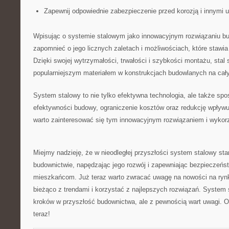
Zapewnij odpowiednie zabezpieczenie przed korozją i innymi 
Wpisując​ o systemie ​stalowym jako innowacyjnym rozwiązaniu b
zapomnieć ⁤o⁢ jego licznych⁣ zaletach ‍i możliwościach, które stawi
Dzięki swojej wytrzymałości,‍ trwałości i szybkości⁢ montażu, stal⁣ s
popularniejszym⁣ materiałem w konstrukcjach budowlanych na cały
System stalowy to nie⁢ tylko⁣ efektywna technologia, ale⁢ także‌ sp
efektywności budowy, ⁤ograniczenie‍ kosztów oraz redukcję wpływu
warto zainteresować⁤ się tym innowacyjnym rozwiązaniem‌ i wykorzy
Miejmy nadzieję, że w nieodległej⁤ przyszłości system stalowy stan
budownictwie, napędzając ‌jego rozwój i zapewniając​ bezpieczeńst
mieszkańcom. Już teraz‍ warto⁢ zwracać uwagę⁢ na nowości na⁢ ry
bieżąco z trendami i korzystać z najlepszych rozwiązań.‌ System s
kroków w przyszłość ‌budownictwa, ale z pewnością wart ‌uwagi. Odk
teraz!