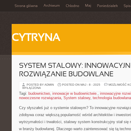
Archiwum
Maj
Strona główna
Chłodno
Poniedziałek
Spis
CYTRYNA
SYSTEM STALOWY: INNOWACYJN
ROZWIĄZANIE BUDOWLANE
POSTED BY ADMIN
POSTED ON MAJ - 8 - 2025
MOŻLIWOŚĆ K
WYŁĄCZONA
Tagi:
budownictwo
,
innowacje w budownictwie.
,
innowacyjne rozwi
nowoczesne rozwiązania
,
System stalowy
,
technologia budowlana
Czy słyszałeś ⁣już⁣ o systemie stalowym? To innowacyjne rozwiąza
zdobywa coraz większą popularność wśród architektów‌ i ⁤inwestor
wytrzymałości i​ trwałości, stalowy system‌ konstrukcyjny stał si
w branży budowlanej.​ Dlaczego warto zainteresować ⁣się ⁤tą tech