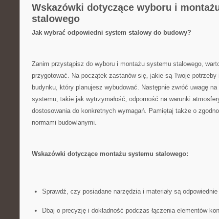
Wskazówki dotyczące wyboru i montaż
stalowego
Jak ​wybrać odpowiedni system ⁤stalowy⁤ do budowy?
Zanim przystąpisz do wyboru i ‌montażu systemu stalowego, wart
⁢przygotować. Na‌ początek zastanów się, ​jakie są Twoje potrzeb
budynku, ⁤który planujesz wybudować. Następnie zwróć uwagę na 
systemu, ⁣takie ‍jak wytrzymałość, odporność ⁣na warunki atmosf
dostosowania do konkretnych‍ wymagań. Pamiętaj także ​o zgodn
‌normami​ budowlanymi.
Wskazówki dotyczące montażu systemu stalowego:
Sprawdź,​ czy posiadane narzędzia⁤ i materiały są odpowiedni
Dbaj o precyzję i ⁣dokładność podczas łączenia elementów ko