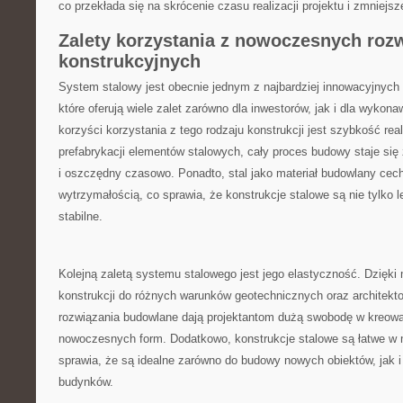
co⁣ przekłada⁣ się na skrócenie⁤ czasu⁣ realizacji projektu i zmnie
Zalety korzystania z nowoczesnych roz
konstrukcyjnych
System stalowy jest obecnie ⁤jednym⁣ z‍ najbardziej innowacyjnych
które⁤ oferują wiele ‌zalet zarówno dla inwestorów, jak‍ i dla⁢ wyko
korzyści⁢ korzystania z tego⁤ rodzaju konstrukcji jest szybkość ⁣realiz
prefabrykacji elementów ‌stalowych, ​cały ⁣proces budowy staje się
⁣i oszczędny czasowo.‍ Ponadto, stal jako materiał ⁢budowlany cec
wytrzymałością, ⁤co sprawia, ​że konstrukcje stalowe⁢ są nie ‍tylko‌ 
stabilne.
Kolejną zaletą systemu stalowego​ jest jego elastyczność. Dzięki
konstrukcji do różnych warunków geotechnicznych ‌oraz architekt
rozwiązania ​budowlane⁢ dają⁤ projektantom dużą ⁢swobodę ​w kreowani
nowoczesnych form. ​Dodatkowo, konstrukcje stalowe są ⁤łatwe⁣ w 
sprawia, że są idealne zarówno ⁣do budowy⁤ nowych obiektów, jak i 
budynków.