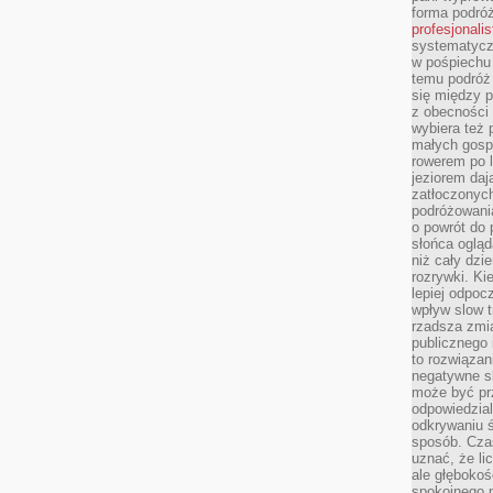
forma podróż
profesjonali
systematyczn
w pośpiechu
temu podróż 
się między p
z obecności 
wybiera też 
małych gosp
rowerem po 
jeziorem daj
zatłoczonyc
podróżowania
o powrót do
słońca ogląd
niż cały dz
rozrywki. Ki
lepiej odpoc
wpływ slow t
rzadsza zmia
publicznego 
to rozwiązan
negatywne s
może być pr
odpowiedzia
odkrywaniu ś
sposób. Cza
uznać, że li
ale głęboko
spokojnego p