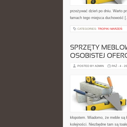
przeżywać dzień po dniu. Warto pr
łamach tego miejsca duchowość 
CATEGORIES:
TROPIKI MARZEŃ
SPRZĘTY MEBLO
OSOBISTEJ OFER
POSTED BY ADMIN
PAŹ - 4 - 2
kłopotem. Wiadomo, że meble są kw
kolejności. Niezbędne tam są toal