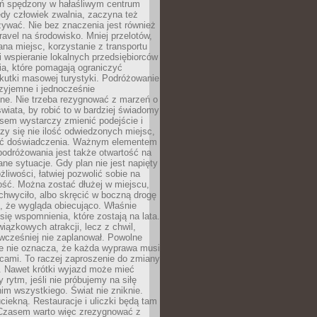
ień spędzony w hałaśliwym centrum
edy człowiek zwalnia, zaczyna też
zywać. Nie bez znaczenia jest również
ravel na środowisko. Mniej przelotów,
na miejsc, korzystanie z transportu
i wspieranie lokalnych przedsiębiorców
ia, które pomagają ograniczyć
kutki masowej turystyki. Podróżowanie
zyjemne i jednocześnie
lne. Nie trzeba rezygnować z marzeń o
wiata, by robić to w bardziej świadomy
sem wystarczy zmienić podejście i
czy się nie ilość odwiedzonych miejsc,
ść doświadczenia. Ważnym elementem
odróżowania jest także otwartość na
ane sytuacje. Gdy plan nie jest napięty
żliwości, łatwiej pozwolić sobie na
ość. Można zostać dłużej w miejscu,
chwyciło, albo skręcić w boczną drogę
o, że wygląda obiecująco. Właśnie
się wspomnienia, które zostają na lata.
wiązkowych atrakcji, lecz z chwil,
 wcześniej nie zaplanował. Powolne
e nie oznacza, że każda wyprawa musi
cami. To raczej zaproszenie do zmiany
. Nawet krótki wyjazd może mieć
 rytm, jeśli nie próbujemy na siłę
im wszystkiego. Świat nie zniknie.
uciekną. Restauracje i uliczki będą tam
. Czasem warto więc zrezygnować z