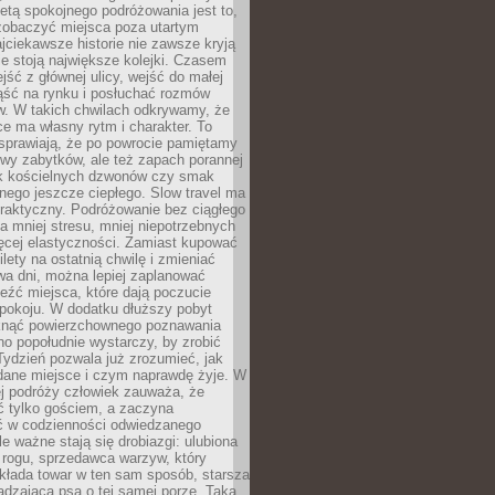
tą spokojnego podróżowania jest to,
zobaczyć miejsca poza utartym
jciekawsze historie nie zawsze kryją
ie stoją największe kolejki. Czasem
jść z głównej ulicy, wejść do małej
iąść na rynku i posłuchać rozmów
. W takich chwilach odkrywamy, że
e ma własny rytm i charakter. To
sprawiają, że po powrocie pamiętamy
zwy zabytków, ale też zapach porannej
k kościelnych dzwonów czy smak
nego jeszcze ciepłego. Slow travel ma
raktyczny. Podróżowanie bez ciągłego
 mniej stresu, mniej niepotrzebnych
ęcej elastyczności. Zamiast kupować
ilety na ostatnią chwilę i zmieniać
wa dni, można lepiej zaplanować
leźć miejsca, które dają poczucie
okoju. W dodatku dłuższy pobyt
knąć powierzchownego poznawania
no popołudnie wystarczy, by zrobić
 Tydzień pozwala już zrozumieć, jak
 dane miejsce i czym naprawdę żyje. W
ej podróży człowiek zauważa, że
ć tylko gościem, a zaczyna
ć w codzienności odwiedzanego
le ważne stają się drobiazgi: ulubiona
 rogu, sprzedawca warzyw, który
kłada towar w ten sam sposób, starsza
dzająca psa o tej samej porze. Taka