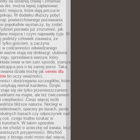
ilety na ostatnią chwilę i zmieniać
wa dni, można lepiej zaplanować
leźć miejsca, które dają poczucie
okoju. W dodatku dłuższy pobyt
knąć powierzchownego poznawania
no popołudnie wystarczy, by zrobić
 Tydzień pozwala już zrozumieć, jak
 dane miejsce i czym naprawdę żyje. W
ej podróży człowiek zauważa, że
ć tylko gościem, a zaczyna
ć w codzienności odwiedzanego
le ważne stają się drobiazgi: ulubiona
 rogu, sprzedawca warzyw, który
kłada towar w ten sam sposób, starsza
dzająca psa o tej samej porze. Taka
owania działa trochę jak
serwis dla
stów
bo uczy uważności,
ości i dostrzegania szczegółów, które
 umykają niemal każdemu. Dzięki
staje się nie tylko przemieszczaniem
unktami na mapie, ale też ćwiczeniem
i cierpliwości. Coraz więcej osób
podróże bliższe naturze. Noclegi w
odarstwach, spacery po lasach, jazda
lokalnych trasach czy odpoczynek nad
ą coś, czego trudno szukać w
h kurortach. W takim sposobie
 nie chodzi o ucieczkę od świata, lecz
 prostszych przyjemności. Wschód
any z brzegu rzeki może dać więcej