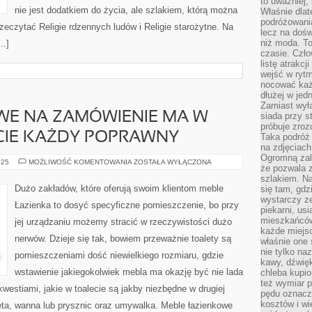
to uważniej, 
nie jest dodatkiem do życia, ale szlakiem, którą można
Właśnie dlat
podróżowania
zeczytać Religie rdzennych ludów i Religie starożytne. Na
lecz na dośw
niż moda. To
[…]
czasie. Czło
listę atrakc
wejść w ryt
nocować każ
dłużej w jed
Zamiast wyłą
WE NA ZAMÓWIENIE MA W
siada przy s
próbuje zroz
CIE KAŻDY POPRAWNY
Taka podróż
na zdjęciach
Ogromną zale
SPRZĘTY
025
MOŻLIWOŚĆ KOMENTOWANIA
ZOSTAŁA WYŁĄCZONA
że pozwala 
MEBLOWE
NA
szlakiem. Na
ZAMÓWIENIE
Dużo zakładów, które oferują swoim klientom meble
się tam, gdz
MA
wystarczy ze
W
Łazienka to dosyć specyficzne pomieszczenie, bo przy
OSOBISTEJ
piekarni, us
OFERCIE
mieszkańców
jej urządzaniu możemy stracić w rzeczywistości dużo
KAŻDY
każde miejsc
POPRAWNY
nerwów. Dzieje się tak, bowiem przeważnie toalety są
właśnie one 
nie tylko na
pomieszczeniami dość niewielkiego rozmiaru, gdzie
kawy, dźwię
wstawienie jakiegokolwiek mebla ma okazję być nie lada
chleba kupio
też wymiar p
estiami, jakie w toalecie są jakby niezbędne w drugiej
pędu oznacza
kosztów i wi
eta, wanna lub prysznic oraz umywalka. Meble łazienkowe