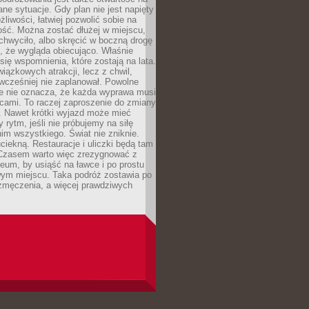
ane sytuacje. Gdy plan nie jest napięty
żliwości, łatwiej pozwolić sobie na
ość. Można zostać dłużej w miejscu,
chwyciło, albo skręcić w boczną drogę
o, że wygląda obiecująco. Właśnie
się wspomnienia, które zostają na lata.
wiązkowych atrakcji, lecz z chwil,
 wcześniej nie zaplanował. Powolne
e nie oznacza, że każda wyprawa musi
cami. To raczej zaproszenie do zmiany
. Nawet krótki wyjazd może mieć
 rytm, jeśli nie próbujemy na siłę
im wszystkiego. Świat nie zniknie.
uciekną. Restauracje i uliczki będą tam
. Czasem warto więc zrezygnować z
um, by usiąść na ławce i po prostu
ym miejscu. Taka podróż zostawia po
 zmęczenia, a więcej prawdziwych