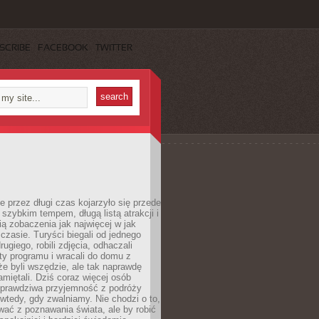
SCRIBE
FACEBOOK
TWITTER
 przez długi czas kojarzyło się przede
szybkim tempem, długą listą atrakcji i
ą zobaczenia jak najwięcej w jak
czasie. Turyści biegali od jednego
ugiego, robili zdjęcia, odhaczali
ty programu i wracali do domu z
e byli wszędzie, ale tak naprawdę
amiętali. Dziś coraz więcej osób
 prawdziwa przyjemność z podróży
wtedy, gdy zwalniamy. Nie chodzi o to,
ać z poznawania świata, ale by robić