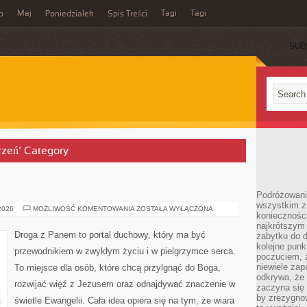
Maj
Tagi
Tagi
o
Poniedziałek
Spis Treści
SUB
arzeń’ Category
Podróżowanie
wszystkim z 
ISLAM
 2026
MOŻLIWOŚĆ KOMENTOWANIA
ZOSTAŁA WYŁĄCZONA
konieczności
najkrótszym 
Droga z Panem to portal duchowy, który ma być
zabytku do dr
kolejne punk
przewodnikiem w zwykłym życiu i w pielgrzymce serca.
poczuciem, ż
niewiele zap
To miejsce dla osób, które chcą przylgnąć do Boga,
odkrywa, że
rozwijać więź z Jezusem oraz odnajdywać znaczenie w
zaczyna się 
by zrezygnow
świetle Ewangelii. Cała idea opiera się na tym, że wiara