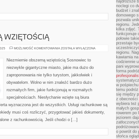
najdroższe b
noclegi co d
budżet i zna
domowego sp
pozwala uni
regionu. Jed
kilka zdjęć.
funkcjonuje
 WZIĘTOŚCIĄ
połowie taki
przestaje by
uczestniczy
BARDZO
2025
MOŻLIWOŚĆ KOMENTOWANIA
ZOSTAŁA WYŁĄCZONA
WYSOKĄ
regionu. Nag
WZIĘTOŚCIĄ
kawiarnia na
Niezmiernie obszerną wziętością Sosnowiec to
codziennie u
pani wyprowa
niezwykle gigantyczne miasto, jakie ma dużo do
forma podróż
zaproponowania nie tylko turystom, jakkolwiek i
profesjonali
systematyczn
obywatelom. Wolno w nim znaleźć bardzo dużo
w pośpiechu
temu podróż 
rozmaitych firm, jakie funkcjonują w rozmaitych
się między p
specjalnościach. Niesłychanie wzięte są biura
z obecności 
wybiera też 
erta wyznaczona jest do wszystkich. Usługi rachunkowe są
małych gosp
ekiedy musi coś rozliczyć, przygotować jakieś dokumenty,
rowerem po 
jeziorem daj
calone z rachunkowością. Jeśli chodzi o […]
zatłoczonyc
podróżowania
o powrót do
słońca ogląd