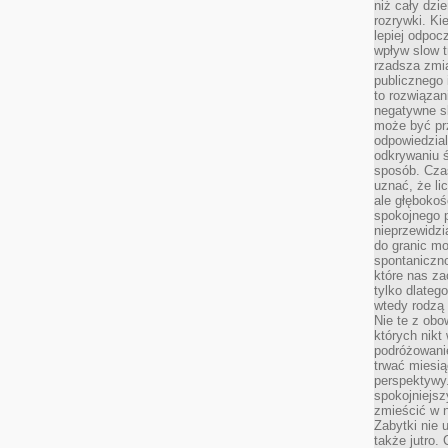
niż cały dz
rozrywki. Ki
lepiej odpoc
wpływ slow t
rzadsza zmia
publicznego 
to rozwiązan
negatywne s
może być pr
odpowiedzia
odkrywaniu ś
sposób. Cza
uznać, że li
ale głęboko
spokojnego p
nieprzewidzi
do granic mo
spontaniczn
które nas za
tylko dlateg
wtedy rodzą 
Nie te z obo
których nikt
podróżowani
trwać miesią
perspektywy
spokojniejszy
zmieścić w n
Zabytki nie 
także jutro