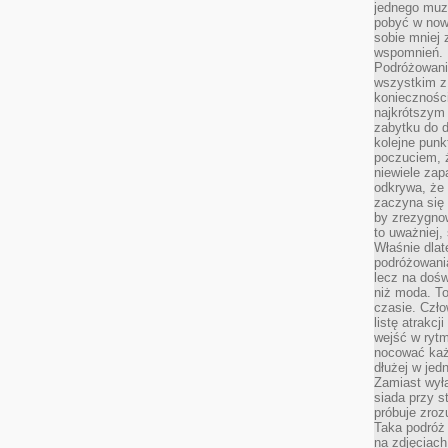
jednego muze
pobyć w now
sobie mniej
wspomnień.
Podróżowanie
wszystkim z 
konieczności
najkrótszym 
zabytku do dr
kolejne punk
poczuciem, ż
niewiele zap
odkrywa, że
zaczyna się 
by zrezygnow
to uważniej, 
Właśnie dlat
podróżowania
lecz na dośw
niż moda. To
czasie. Czło
listę atrakc
wejść w ryt
nocować każ
dłużej w jed
Zamiast wyłą
siada przy s
próbuje zroz
Taka podróż
na zdjęciach