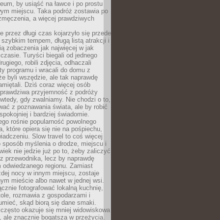
um, by usiąść na ławce i po prostu
ym miejscu. Taka podróż zostawia po
 zmęczenia, a więcej prawdziwych
 przez długi czas kojarzyło się przede
szybkim tempem, długą listą atrakcji i
ą zobaczenia jak najwięcej w jak
czasie. Turyści biegali od jednego
ugiego, robili zdjęcia, odhaczali
ty programu i wracali do domu z
e byli wszędzie, ale tak naprawdę
amiętali. Dziś coraz więcej osób
 prawdziwa przyjemność z podróży
wtedy, gdy zwalniamy. Nie chodzi o to,
ać z poznawania świata, ale by robić
spokojniej i bardziej świadomie.
ego rośnie popularność powolnego
, które opiera się nie na pośpiechu,
iadczeniu. Slow travel to coś więcej
 sposób myślenia o drodze, miejscu i
wiek nie jedzie już po to, żeby zaliczyć
ji z przewodnika, lecz by naprawdę
m odwiedzanego regionu. Zamiast
dej nocy w innym miejscu, zostaje
nym mieście albo nawet w jednej wsi.
cznie fotografować lokalną kuchnię,
tole, rozmawia z gospodarzami i
umieć, skąd biorą się dane smaki.
 często okazuje się mniej widowiskowa
, ale znacznie bogatsza w przeżycia.