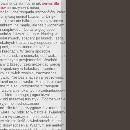
owania działa trochę jak
serwis dla
stów
bo uczy uważności,
ości i dostrzegania szczegółów, które
 umykają niemal każdemu. Dzięki
staje się nie tylko przemieszczaniem
unktami na mapie, ale też ćwiczeniem
i cierpliwości. Coraz więcej osób
podróże bliższe naturze. Noclegi w
odarstwach, spacery po lasach, jazda
lokalnych trasach czy odpoczynek nad
ą coś, czego trudno szukać w
h kurortach. W takim sposobie
 nie chodzi o ucieczkę od świata, lecz
 prostszych przyjemności. Wschód
any z brzegu rzeki może dać więcej
ień spędzony w hałaśliwym centrum
edy człowiek zwalnia, zaczyna też
zywać. Nie bez znaczenia jest również
ravel na środowisko. Mniej przelotów,
na miejsc, korzystanie z transportu
i wspieranie lokalnych przedsiębiorców
ia, które pomagają ograniczyć
kutki masowej turystyki. Podróżowanie
zyjemne i jednocześnie
lne. Nie trzeba rezygnować z marzeń o
wiata, by robić to w bardziej świadomy
sem wystarczy zmienić podejście i
czy się nie ilość odwiedzonych miejsc,
ść doświadczenia. Ważnym elementem
odróżowania jest także otwartość na