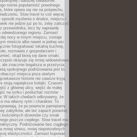
spokojniej i bardziej świadomie.
ego rośnie popularność powolnego
, które opiera się nie na pośpiechu,
iadczeniu. Slow travel to coś więcej
 sposób myślenia o drodze, miejscu i
wiek nie jedzie już po to, żeby zaliczyć
ji z przewodnika, lecz by naprawdę
m odwiedzanego regionu. Zamiast
dej nocy w innym miejscu, zostaje
nym mieście albo nawet w jednej wsi.
cznie fotografować lokalną kuchnię,
tole, rozmawia z gospodarzami i
umieć, skąd biorą się dane smaki.
 często okazuje się mniej widowiskowa
, ale znacznie bogatsza w przeżycia.
tą spokojnego podróżowania jest to,
zobaczyć miejsca poza utartym
jciekawsze historie nie zawsze kryją
ie stoją największe kolejki. Czasem
jść z głównej ulicy, wejść do małej
iąść na rynku i posłuchać rozmów
. W takich chwilach odkrywamy, że
e ma własny rytm i charakter. To
sprawiają, że po powrocie pamiętamy
zwy zabytków, ale też zapach porannej
k kościelnych dzwonów czy smak
nego jeszcze ciepłego. Slow travel ma
raktyczny. Podróżowanie bez ciągłego
 mniej stresu, mniej niepotrzebnych
ęcej elastyczności. Zamiast kupować