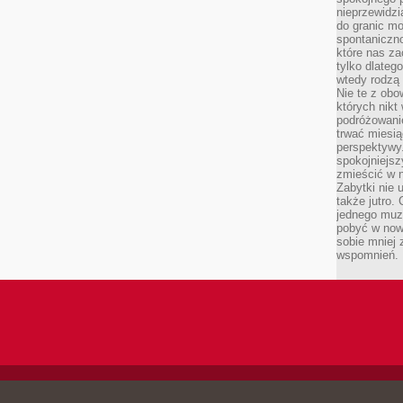
nieprzewidzi
do granic mo
spontaniczn
które nas za
tylko dlateg
wtedy rodzą 
Nie te z obo
których nikt
podróżowani
trwać miesią
perspektywy
spokojniejszy
zmieścić w n
Zabytki nie 
także jutro
jednego muze
pobyć w now
sobie mniej
wspomnień.