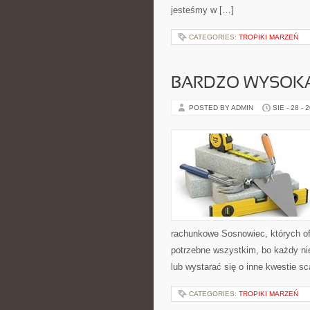
jesteśmy w […]
CATEGORIES:
TROPIKI MARZEŃ
BARDZO WYSOKĄ
POSTED BY ADMIN
SIE - 28 - 
rachunkowe Sosnowiec, których of
potrzebne wszystkim, bo każdy ni
lub wystarać się o inne kwestie s
CATEGORIES:
TROPIKI MARZEŃ