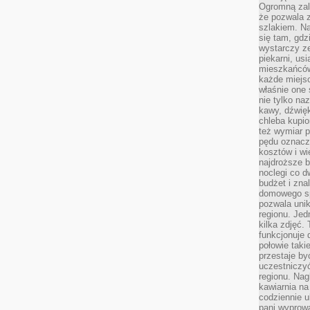
Ogromną zale
że pozwala 
szlakiem. Na
się tam, gdz
wystarczy ze
piekarni, us
mieszkańców
każde miejsc
właśnie one 
nie tylko na
kawy, dźwię
chleba kupio
też wymiar p
pędu oznacza
kosztów i wi
najdroższe b
noclegi co d
budżet i zna
domowego sp
pozwala uni
regionu. Jed
kilka zdjęć.
funkcjonuje
połowie taki
przestaje by
uczestniczy
regionu. Nag
kawiarnia na
codziennie u
pani wyprowa