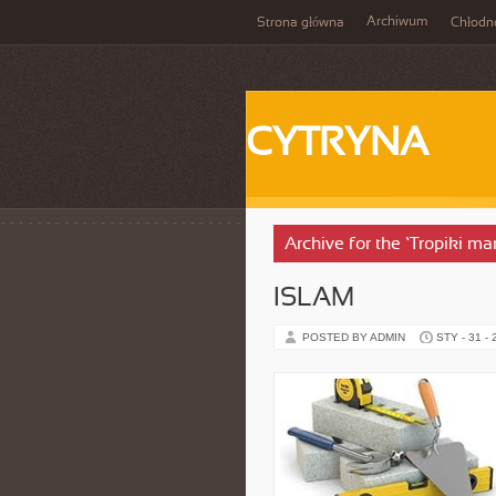
Archiwum
Strona główna
Chłodn
CYTRYNA
Archive for the ‘Tropiki m
ISLAM
POSTED BY ADMIN
STY - 31 -