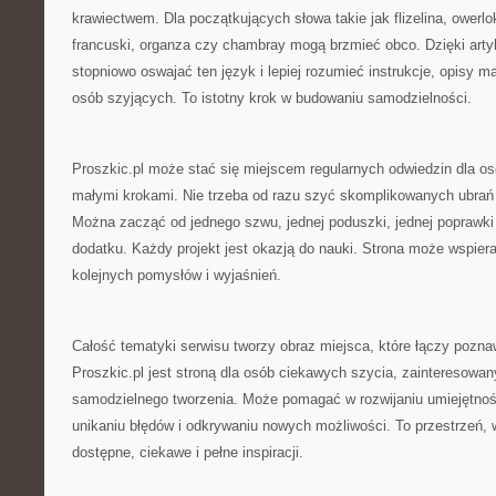
krawiectwem. Dla początkujących słowa takie jak flizelina, owerlo
francuski, organza czy chambray mogą brzmieć obco. Dzięki ar
stopniowo oswajać ten język i lepiej rozumieć instrukcje, opisy m
osób szyjących. To istotny krok w budowaniu samodzielności.
Proszkic.pl może stać się miejscem regularnych odwiedzin dla osó
małymi krokami. Nie trzeba od razu szyć skomplikowanych ubrań 
Można zacząć od jednego szwu, jednej poduszki, jednej poprawki
dodatku. Każdy projekt jest okazją do nauki. Strona może wspiera
kolejnych pomysłów i wyjaśnień.
Całość tematyki serwisu tworzy obraz miejsca, które łączy pozna
Proszkic.pl jest stroną dla osób ciekawych szycia, zainteresowan
samodzielnego tworzenia. Może pomagać w rozwijaniu umiejętnośc
unikaniu błędów i odkrywaniu nowych możliwości. To przestrzeń, w
dostępne, ciekawe i pełne inspiracji.