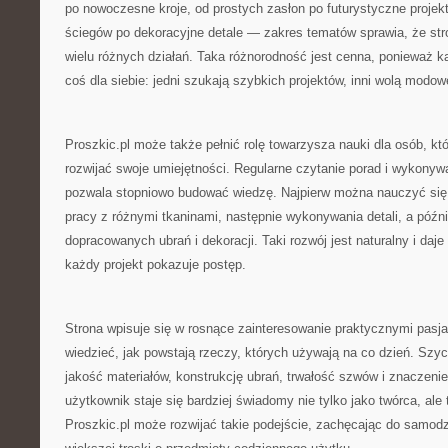
po nowoczesne kroje, od prostych zasłon po futurystyczne proje
ściegów po dekoracyjne detale — zakres tematów sprawia, że st
wielu różnych działań. Taka różnorodność jest cenna, ponieważ 
coś dla siebie: jedni szukają szybkich projektów, inni wolą modowe
Proszkic.pl może także pełnić rolę towarzysza nauki dla osób, k
rozwijać swoje umiejętności. Regularne czytanie porad i wykonyw
pozwala stopniowo budować wiedzę. Najpierw można nauczyć się
pracy z różnymi tkaninami, następnie wykonywania detali, a późni
dopracowanych ubrań i dekoracji. Taki rozwój jest naturalny i daj
każdy projekt pokazuje postęp.
Strona wpisuje się w rosnące zainteresowanie praktycznymi pasj
wiedzieć, jak powstają rzeczy, których używają na co dzień. Szyc
jakość materiałów, konstrukcję ubrań, trwałość szwów i znaczenie
użytkownik staje się bardziej świadomy nie tylko jako twórca, ale
Proszkic.pl może rozwijać takie podejście, zachęcając do samodzi