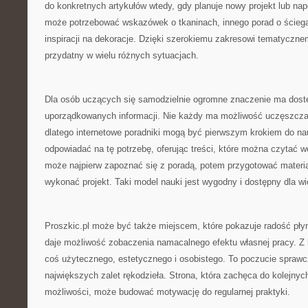
do konkretnych artykułów wtedy, gdy planuje nowy projekt lub na
może potrzebować wskazówek o tkaninach, innego porad o ściegac
inspiracji na dekoracje. Dzięki szerokiemu zakresowi tematyczn
przydatny w wielu różnych sytuacjach.
Dla osób uczących się samodzielnie ogromne znaczenie ma dostę
uporządkowanych informacji. Nie każdy ma możliwość uczęszczan
dlatego internetowe poradniki mogą być pierwszym krokiem do na
odpowiadać na tę potrzebę, oferując treści, które można czytać 
może najpierw zapoznać się z poradą, potem przygotować materia
wykonać projekt. Taki model nauki jest wygodny i dostępny dla wi
Proszkic.pl może być także miejscem, które pokazuje radość pły
daje możliwość zobaczenia namacalnego efektu własnej pracy. Z 
coś użytecznego, estetycznego i osobistego. To poczucie sprawcz
największych zalet rękodzieła. Strona, która zachęca do kolejnyc
możliwości, może budować motywację do regularnej praktyki.