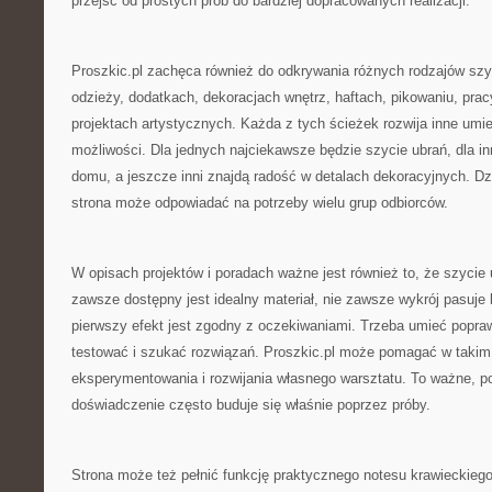
przejść od prostych prób do bardziej dopracowanych realizacji.
Proszkic.pl zachęca również do odkrywania różnych rodzajów szy
odzieży, dodatkach, dekoracjach wnętrz, haftach, pikowaniu, prac
projektach artystycznych. Każda z tych ścieżek rozwija inne umiej
możliwości. Dla jednych najciekawsze będzie szycie ubrań, dla in
domu, a jeszcze inni znajdą radość w detalach dekoracyjnych. Dz
strona może odpowiadać na potrzeby wielu grup odbiorców.
W opisach projektów i poradach ważne jest również to, że szycie 
zawsze dostępny jest idealny materiał, nie zawsze wykrój pasuje
pierwszy efekt jest zgodny z oczekiwaniami. Trzeba umieć popr
testować i szukać rozwiązań. Proszkic.pl może pomagać w takim
eksperymentowania i rozwijania własnego warsztatu. To ważne, p
doświadczenie często buduje się właśnie poprzez próby.
Strona może też pełnić funkcję praktycznego notesu krawieckie