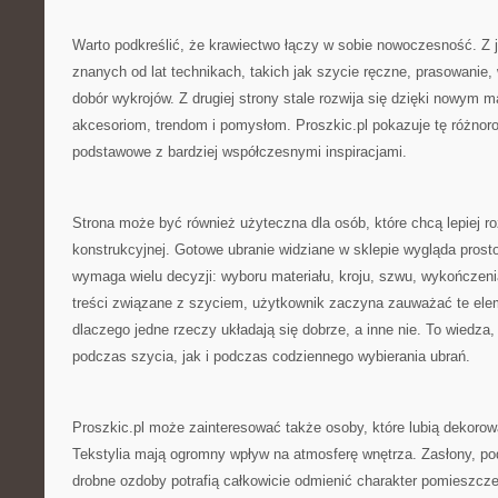
Warto podkreślić, że krawiectwo łączy w sobie nowoczesność. Z je
znanych od lat technikach, takich jak szycie ręczne, prasowani
dobór wykrojów. Z drugiej strony stale rozwija się dzięki nowym
akcesoriom, trendom i pomysłom. Proszkic.pl pokazuje tę różnor
podstawowe z bardziej współczesnymi inspiracjami.
Strona może być również użyteczna dla osób, które chcą lepiej 
konstrukcyjnej. Gotowe ubranie widziane w sklepie wygląda prost
wymaga wielu decyzji: wyboru materiału, kroju, szwu, wykończenia,
treści związane z szyciem, użytkownik zaczyna zauważać te eleme
dlaczego jedne rzeczy układają się dobrze, a inne nie. To wiedza,
podczas szycia, jak i podczas codziennego wybierania ubrań.
Proszkic.pl może zainteresować także osoby, które lubią dekoro
Tekstylia mają ogromny wpływ na atmosferę wnętrza. Zasłony, pod
drobne ozdoby potrafią całkowicie odmienić charakter pomieszcz