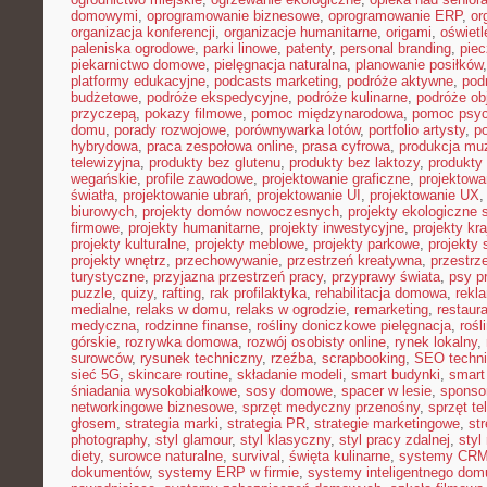
domowymi
,
oprogramowanie biznesowe
,
oprogramowanie ERP
,
or
organizacja konferencji
,
organizacje humanitarne
,
origami
,
oświet
paleniska ogrodowe
,
parki linowe
,
patenty
,
personal branding
,
piec
piekarnictwo domowe
,
pielęgnacja naturalna
,
planowanie posiłków
platformy edukacyjne
,
podcasts marketing
,
podróże aktywne
,
pod
budżetowe
,
podróże ekspedycyjne
,
podróże kulinarne
,
podróże o
przyczepą
,
pokazy filmowe
,
pomoc międzynarodowa
,
pomoc psyc
domu
,
porady rozwojowe
,
porównywarka lotów
,
portfolio artysty
,
p
hybrydowa
,
praca zespołowa online
,
prasa cyfrowa
,
produkcja mu
telewizyjna
,
produkty bez glutenu
,
produkty bez laktozy
,
produkty 
wegańskie
,
profile zawodowe
,
projektowanie graficzne
,
projektowa
światła
,
projektowanie ubrań
,
projektowanie UI
,
projektowanie UX
biurowych
,
projekty domów nowoczesnych
,
projekty ekologiczne 
firmowe
,
projekty humanitarne
,
projekty inwestycyjne
,
projekty kr
projekty kulturalne
,
projekty meblowe
,
projekty parkowe
,
projekty
projekty wnętrz
,
przechowywanie
,
przestrzeń kreatywna
,
przestrz
turystyczne
,
przyjazna przestrzeń pracy
,
przyprawy świata
,
psy pr
puzzle
,
quizy
,
rafting
,
rak profilaktyka
,
rehabilitacja domowa
,
rekl
medialne
,
relaks w domu
,
relaks w ogrodzie
,
remarketing
,
restaur
medyczna
,
rodzinne finanse
,
rośliny doniczkowe pielęgnacja
,
rośl
górskie
,
rozrywka domowa
,
rozwój osobisty online
,
rynek lokalny
,
surowców
,
rysunek techniczny
,
rzeźba
,
scrapbooking
,
SEO techn
sieć 5G
,
skincare routine
,
składanie modeli
,
smart budynki
,
smart
śniadania wysokobiałkowe
,
sosy domowe
,
spacer w lesie
,
sponso
networkingowe biznesowe
,
sprzęt medyczny przenośny
,
sprzęt te
głosem
,
strategia marki
,
strategia PR
,
strategie marketingowe
,
str
photography
,
styl glamour
,
styl klasyczny
,
styl pracy zdalnej
,
styl
diety
,
surowce naturalne
,
survival
,
święta kulinarne
,
systemy CRM
dokumentów
,
systemy ERP w firmie
,
systemy inteligentnego dom