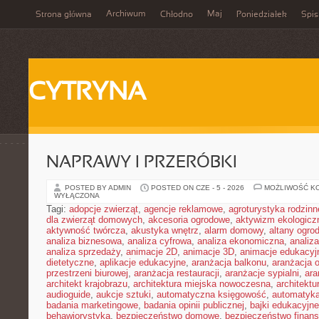
Archiwum
Maj
Strona główna
Chłodno
Poniedziałek
Spis
CYTRYNA
NAPRAWY I PRZERÓBKI
POSTED BY ADMIN
POSTED ON CZE - 5 - 2026
MOŻLIWOŚĆ K
WYŁĄCZONA
Tagi:
adopcje zwierząt
,
agencje reklamowe
,
agroturystyka rodzinn
dla zwierząt domowych
,
akcesoria ogrodowe
,
aktywizm ekologicz
aktywność twórcza
,
akustyka wnętrz
,
alarm domowy
,
altany ogro
analiza biznesowa
,
analiza cyfrowa
,
analiza ekonomiczna
,
analiz
analiza sprzedaży
,
animacje 2D
,
animacje 3D
,
animacje edukacyj
dietetyczne
,
aplikacje edukacyjne
,
aranżacja balkonu
,
aranżacja o
przestrzeni biurowej
,
aranżacja restauracji
,
aranżacje sypialni
,
ara
architekt krajobrazu
,
architektura miejska nowoczesna
,
architekt
audioguide
,
aukcje sztuki
,
automatyczna księgowość
,
automatyk
badania marketingowe
,
badania opinii publicznej
,
bajki edukacyjne
behawiorystyka
,
bezpieczeństwo domowe
,
bezpieczeństwo finans