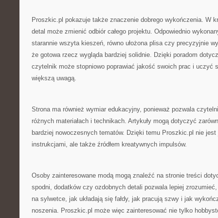
Proszkic.pl pokazuje także znaczenie dobrego wykończenia. W k
detal może zmienić odbiór całego projektu. Odpowiednio wykonan
starannie wszyta kieszeń, równo ułożona plisa czy precyzyjnie w
że gotowa rzecz wygląda bardziej solidnie. Dzięki poradom doty
czytelnik może stopniowo poprawiać jakość swoich prac i uczyć s
większą uwagą.
Strona ma również wymiar edukacyjny, ponieważ pozwala czyteln
różnych materiałach i technikach. Artykuły mogą dotyczyć zarówno
bardziej nowoczesnych tematów. Dzięki temu Proszkic.pl nie jest
instrukcjami, ale także źródłem kreatywnych impulsów.
Osoby zainteresowane modą mogą znaleźć na stronie treści dotyc
spodni, dodatków czy ozdobnych detali pozwala lepiej zrozumieć, 
na sylwetce, jak układają się fałdy, jak pracują szwy i jak wykoń
noszenia. Proszkic.pl może więc zainteresować nie tylko hobbystó