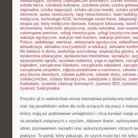
nawadniające
,
systemy zabezpieczeń domowych
,
szkoła filmowa 
szkoła tańca
,
szkolenia kulinarne
,
szkolenie psów
,
sztuka gotowa
regionalna
,
sztuka negocjacji
,
sztuka uliczna murale
,
sztuka uży
internecie
,
taniec nowoczesny
,
targi nieruchomości
,
team building
medyczna
,
technologie AGD
,
technologie smart home
,
teleporady
terapia par
,
testy medyczne domowe
,
transport luksusowy
,
travel 
ekstremalna
,
twórczość artystyczna
,
uroda naturalna
,
user experi
cateringowe premium
,
usługi inwestycyjne
,
usługi turystyczne pr
wakacje egzotyczne
,
wakacje nad morzem
,
wakacje premium
,
wa
Polsce
,
webdesign
,
wernisaż
,
weterynaria egzotyczna
,
wideofilm
wirtualizacja
,
wirtualna rzeczywistość w edukacji
,
wirtualne konfer
life balance w domu
,
workshop survivalowy
,
wspinaczka górska
,
w
wydarzenia edukacyjne
,
wydawnictwo internetowe
,
wynalazki
,
wyp
wyposażenie ogrodu
,
wystawa malarska
,
yoga w ogrodzie
,
zarząd
kapitałem
,
zarządzanie klientami
,
zarządzanie odpadami
,
zarządz
zarządzanie zespołem
,
zdjęcia produktowe e-commerce
,
zdrowie 
psychiczne dorosłych
,
zdrowie publiczne
,
zdrowie skóry
,
zdrowie 
ziołolecznictwo
,
zmiany klimatyczne
,
zwiedzanie z dziećmi
,
zwie
hodowlane
,
żywienie zwierząt domowych
,
żywność BIO
,
żywność 
żywność funkcjonalna
Proszkic.pl to wartościowa strona internetowa poświęcona twórczo
stać się poradnikiem online dla osób uczących się pracy z materia
którzy mają już podstawowe umiejętności i chcą rozwijać swoje zd
na poradach związanych z szyciem, doborem tkanin, wykonywani
ubrań, poznawaniem narzędzi oraz wykorzystywaniem różnych tec
praktyce. To portal, który pokazuje, że szycie może być nie tylk