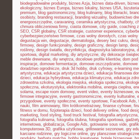
biodegradowalne produkty
,
biznes Azja
,
biznes data-driven
,
bizne
ekologiczny
,
biznes Europa
,
biznes lokalny
,
biznes USA
,
bizuter
premium
,
blog gastronomiczny
,
blog kulinarny
,
blog literacki
,
bran
osobisty
,
branding restauracji
,
branding wizualny
,
budownictwo dr
energooszczędne
,
caravaning
,
ceramika artystyczna
,
chatboty
,
ch
chmura obliczeniowa firmy
,
ciasta domowe
,
city guide
,
coaching z
SEO
,
CSR globalny
,
CSR strategie
,
customer experience
,
cyberb
cyberbezpieczeństwo firmowe
,
czas wolny dorosłych
,
czas wolny 
degustacja win
,
degustacje
,
dermatologia
,
desery bez cukru
,
desi
firmowy
,
design funkcjonalny
,
design graficzny
,
design lamp
,
desi
roślinny
,
design światła
,
dezynfekcja
,
diagnostyka laboratoryjna
,
d
sportowa
,
digital marketing
,
diy artystyczne
,
diy dekoracje świąte
meble drewniane
,
diy wnętrza
,
docelowe profile klientów
,
dom pod 
inspiracje
,
domowe fermentacje
,
domowe oszczędzanie
,
domowe 
doradztwo ogrodnicze
,
druk 3d hobby
,
druk cyfrowy
,
e-learning m
artystyczna
,
edukacja artystyczna dzieci
,
edukacja finansowa dor
dzieci
,
edukacja hybrydowa
,
edukacja klimatyczna
,
edukacja zdro
zdrowotna szkolna
,
ekologia miejska
,
ekologia społeczna
,
ekolog
społeczna
,
ekoturystyka
,
elektronika mobilna
,
energia cieplna
,
ene
solarna
,
escape room domowy
,
event video
,
eventy biznesowe
,
e
firmowe integracyjne
,
eventy gastronomiczne
,
eventy kulturalne
,
e
przygodowe
,
eventy społeczne
,
eventy sportowe
,
Facebook Ads
,
nauki
,
film animowany
,
film krótkometrażowy
,
finanse cyfrowe
,
fi
fitness w domu
,
fizjoterapia dzieci
,
food delivery online
,
food desi
marketing
,
food styling
,
food truck festival
,
fotografia artystyczna
fotografia kulinarna
,
fotografia ślubna
,
fotografia sportowa
,
gadżet
internetowa
,
globalizacja
,
Google Ads
,
gotowanie sous vide
,
grafi
komputerowa 3D
,
grafika użytkowa
,
grillowanie sezonowe
,
gry ed
karciane rodzinne
,
gry logiczne online
,
gry planszowe strategiczn
produkty
,
herbata matcha
,
hobby kreatywne
,
hotele biznesowe
,
ho