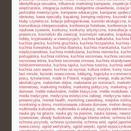
identyfikacja wizualna
,
influencer marketing kampanie
,
inspekcje
wnętrzarskie
,
integracja outdoor
,
inteligentne oświetlenie
,
izolacje
jastrzębie inwestycyjne
,
kampanie edukacyjne
,
kampanie społecz
obrotowy
,
kawa specialty
,
kayaking
,
kemping rodzinny
,
kiszonki 
kluby czytelnicze
,
kolacje jednogarnkowe
,
kominki ekologiczne
,
k
komunikacja interpersonalna
,
konferencje hotelowe
,
konferencje k
naukowe żywienie
,
konkursy
,
konkursy artystyczne
,
konsultacje 
prawnicze
,
kosmetyki dla zwierząt
,
kosmetyki naturalne
,
krajobra
hobby
,
kryptowaluty w inwestycjach
,
kuchnia bałkańska
,
kuchnia 
kuchnia grecka
,
kuchnia gruzińska
,
kuchnia hiszpańska
,
kuchnia 
kuchnia koreańska
,
kuchnia libańska
,
kuchnia marokańska
,
kuch
międzynarodowa
,
kuchnia molekularna
,
kuchnia niemiecka
,
kuchni
portugalska
,
kuchnia roślinna
,
kuchnia sezonowa
,
kuchnia sezono
sezonowa letnia
,
kuchnia sezonowa zimowa
,
kuchnia skandynaw
śródziemnomorska
,
kuchnia tajska
,
kuchnia turecka
,
kuchnia wie
kuchnia zero waste
,
kuchnie na wymiar
,
kultura online
,
kursy rozw
last minute
,
łazienki nowoczesne
,
lobbying
,
logistyka e-commerc
pracy
,
łyżwiarstwo
,
made in Poland
,
magazyn energii
,
mała archit
abstrakcyjne
,
malarstwo olejne
,
malowanie po numerach
,
marketi
internetowy
,
marketing mobilny
,
marketing polityczny
,
marketing s
domowe
,
meble industrialne
,
meble klasyczne
,
meble modułowe
,
media tradycyjne
,
medycyna estetyczna zabiegi
,
medycyna natur
prewencyjna
,
mental health
,
mentoring zawodowy
,
miejskie rośliny
monitoring w domu
,
monitorowanie zdrowia domowe
,
motion desig
multimedia kulturalne
,
multimedia w edukacji
,
muzyka elektronicz
nauka gry na gitarze
,
nauka gry na pianinie
,
nauka śpiewu
,
nawozy
żywieniowe
,
obiady budżetowe
,
obsługa klienta online
,
ochrona kl
ochrona przyrody
,
ochrona systemów
,
ochrona wód
,
ogród japońsk
nowoczesny
,
ogród wertykalny
,
ogród wiejski
,
ogród wypoczynko
ogrodnictwo miejskie
,
ogrzewanie ekologiczne
,
opieka nad senior