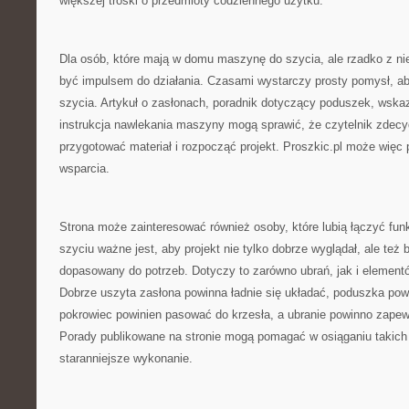
większej troski o przedmioty codziennego użytku.
Dla osób, które mają w domu maszynę do szycia, ale rzadko z nie
być impulsem do działania. Czasami wystarczy prosty pomysł, a
szycia. Artykuł o zasłonach, poradnik dotyczący poduszek, wska
instrukcja nawlekania maszyny mogą sprawić, że czytelnik zdecyd
przygotować materiał i rozpocząć projekt. Proszkic.pl może więc 
wsparcia.
Strona może zainteresować również osoby, które lubią łączyć fun
szyciu ważne jest, aby projekt nie tylko dobrze wyglądał, ale też b
dopasowany do potrzeb. Dotyczy to zarówno ubrań, jak i elemen
Dobrze uszyta zasłona powinna ładnie się układać, poduszka po
pokrowiec powinien pasować do krzesła, a ubranie powinno zape
Porady publikowane na stronie mogą pomagać w osiąganiu takich
staranniejsze wykonanie.