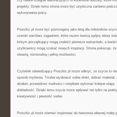
czy nauka ściegów dekoracyjnych to konkretne obszary, które m
projekty. Dzięki temu strona może być użyteczna zarówno podczas
wykonywania pracy.
Proszkic.pl może być postrzegany jako blog dla miłośników szyc
szeroki wachlarz zagadnień, które razem tworzą spójny obraz świ
którym początkujący mogą znaleźć pierwsze wskazówki, a bardz
użytkownicy mogą szukać nowych inspiracji. Strona pokazuje, że 
otwartą, różnorodną i pełną możliwości.
Czytelnik odwiedzający Proszkic.pl może odkryć, że szycie to nie 
sposób myślenia. Trzeba wyobrazić sobie efekt, dobrać materiał,
działań, przewidzieć trudności i cierpliwie wykonać kolejne etapy. 
dokładność. Dzięki temu szycie może wpływać nie tylko na prakty
kreatywność i pewność siebie.
Proszkic.pl może również inspirować do tworzenia własnej małej p