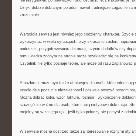
nie rezygnować po pierwszych trudnościach, lecz traktować je ja
Dzięki dobrze dobranym poradom nawet trudniejsze zagadnienia m
zrozumiałe.
Wartością serwisu jest również jego codzienny charakter. Szycie 
wykorzystać w wielu sytuacjach: przy skracaniu zasłon, naprawian
poduszek, przygotowywaniu dekoracji, szyciu dodatków czy dopa
temu wiedza zdobyta na stronie może przekładać się na konkretne 
Czytelnik nie tylko poznaje teorię, ale może od razu zaplanować p
Proszkic.pl może być także atrakcyjny dla osób, które interesują
szycie daje poczucie niezależności i pozwala tworzyć przedmioty
Można dobrać kolor, wzór, fakturę, rozmiar i wykończenie dokładni
szczególnie ważne dla osób, które lubią nietypowe dekoracje. St
projekty są w zasięgu ręki, jeśli tylko połączy się pomysł z odrobi
W serwisie można dostrzec także zainteresowanie różnymi stylam