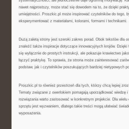
systematyczności, ale jednocześnie daje ogromną motywację. Ka
nawet najprostszy, może stać się dowodem na to, że dzięki pra
umiejętności. Proszkic.pl może inspirować czytelników do tego, by
eksperymentować z materiałami, kolorami, formami i technikami.
Dużą zaletą strony jest szeroki zakres porad. Obok tekstów dla
znaleźć także inspiracje dotyczące innowacyjnych krojów. Dzięki 
się wyłącznie do prostych instrukcji, ale pokazuje krawiectwo jak
łączyć praktykę. To sprawia, że strona może zainteresować zaró
podstaw, jak i czytelników poszukujących bardziej nietypowych 
Proszkic.pl to również przestrzeń dla tych, którzy chcą lepiej zr
Tematy związane z owerlokiem pomagają uporządkować wiedzę i
rozwiązania warto zastosować w konkretnym projekcie. Dla wielu
sprzętu jest wyzwaniem, dlatego takie treści mogą ułatwiać świ
wyposażenia.