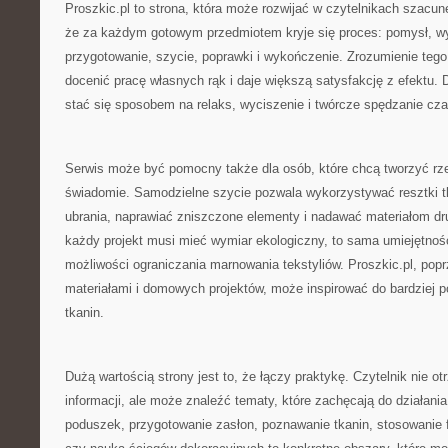
Proszkic.pl to strona, która może rozwijać w czytelnikach szacun
że za każdym gotowym przedmiotem kryje się proces: pomysł, wy
przygotowanie, szycie, poprawki i wykończenie. Zrozumienie tego
docenić pracę własnych rąk i daje większą satysfakcję z efektu.
stać się sposobem na relaks, wyciszenie i twórcze spędzanie cza
Serwis może być pomocny także dla osób, które chcą tworzyć rzec
świadomie. Samodzielne szycie pozwala wykorzystywać resztki tk
ubrania, naprawiać zniszczone elementy i nadawać materiałom dru
każdy projekt musi mieć wymiar ekologiczny, to sama umiejętnoś
możliwości ograniczania marnowania tekstyliów. Proszkic.pl, popr
materiałami i domowych projektów, może inspirować do bardziej 
tkanin.
Dużą wartością strony jest to, że łączy praktykę. Czytelnik nie o
informacji, ale może znaleźć tematy, które zachęcają do działania
poduszek, przygotowanie zasłon, poznawanie tkanin, stosowanie fl