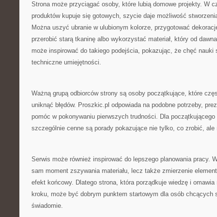
Strona może przyciągać osoby, które lubią domowe projekty. W c
produktów kupuje się gotowych, szycie daje możliwość stworzen
Można uszyć ubranie w ulubionym kolorze, przygotować dekoracj
przerobić starą tkaninę albo wykorzystać materiał, który od dawna
może inspirować do takiego podejścia, pokazując, że chęć nauki 
techniczne umiejętności.
Ważną grupą odbiorców strony są osoby początkujące, które częst
uniknąć błędów. Proszkic.pl odpowiada na podobne potrzeby, prez
pomóc w pokonywaniu pierwszych trudności. Dla początkującego
szczególnie cenne są porady pokazujące nie tylko, co zrobić, ale
Serwis może również inspirować do lepszego planowania pracy. W s
sam moment zszywania materiału, lecz także zmierzenie elemen
efekt końcowy. Dlatego strona, która porządkuje wiedzę i omawia
kroku, może być dobrym punktem startowym dla osób chcących szy
świadomie.