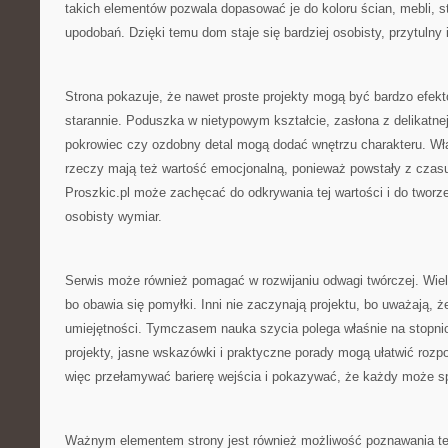
takich elementów pozwala dopasować je do koloru ścian, mebli, s
upodobań. Dzięki temu dom staje się bardziej osobisty, przytulny i
Strona pokazuje, że nawet proste projekty mogą być bardzo efekt
starannie. Poduszka w nietypowym kształcie, zasłona z delikatnej
pokrowiec czy ozdobny detal mogą dodać wnętrzu charakteru. W
rzeczy mają też wartość emocjonalną, ponieważ powstały z czasu
Proszkic.pl może zachęcać do odkrywania tej wartości i do tworze
osobisty wymiar.
Serwis może również pomagać w rozwijaniu odwagi twórczej. Wiele
bo obawia się pomyłki. Inni nie zaczynają projektu, bo uważają, 
umiejętności. Tymczasem nauka szycia polega właśnie na stopni
projekty, jasne wskazówki i praktyczne porady mogą ułatwić rozp
więc przełamywać barierę wejścia i pokazywać, że każdy może s
Ważnym elementem strony jest również możliwość poznawania te