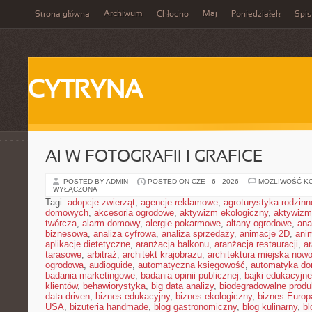
Archiwum
Maj
Strona główna
Chłodno
Poniedziałek
Spis
CYTRYNA
AI W FOTOGRAFII I GRAFICE
POSTED BY ADMIN
POSTED ON CZE - 6 - 2026
MOŻLIWOŚĆ K
WYŁĄCZONA
Tagi:
adopcje zwierząt
,
agencje reklamowe
,
agroturystyka rodzinn
domowych
,
akcesoria ogrodowe
,
aktywizm ekologiczny
,
aktywizm
twórcza
,
alarm domowy
,
alergie pokarmowe
,
altany ogrodowe
,
ana
biznesowa
,
analiza cyfrowa
,
analiza sprzedaży
,
animacje 2D
,
ani
aplikacje dietetyczne
,
aranżacja balkonu
,
aranżacja restauracji
,
ar
tarasowe
,
arbitraż
,
architekt krajobrazu
,
architektura miejska now
ogrodowa
,
audioguide
,
automatyczna księgowość
,
automatyka d
badania marketingowe
,
badania opinii publicznej
,
bajki edukacyjne
klientów
,
behawiorystyka
,
big data analizy
,
biodegradowalne produ
data-driven
,
biznes edukacyjny
,
biznes ekologiczny
,
biznes Europ
USA
,
bizuteria handmade
,
blog gastronomiczny
,
blog kulinarny
,
bl