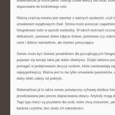
MalwinaAtras.pl może pełnić funkcję źródła wiedzy dla osób, które
dopasowane do konkretnego celu.
Ważną częścią serwisu jest reportaż z ważnych wydarzeń, czyli 
utrwalaniem wyjątkowych chwil. Strona może poruszać zagadnieni
fotografować ludzi w sposób swobodny. W takich treściach szcz
delikatność, ponieważ dobre zdjęcie ślubne, portretowe czy rodzi
ostre i dobrze naświetlone, ale również poruszające.
Serwis może być również poradnikiem dla początkujących fotogr
pojawiać się tematy takie jak dobór obiektywu. Dzięki takiemu po
pomagać w podejmowaniu decyzji osobom, które zastanawiają się, 
najwygodniejszy. Ważne jest tu nie tylko omawianie parametrów, 
dobry efekt zależy od praktyki.
MalwinaAtras.pl to także serwis poświęcony cyfrowej obróbce fotog
przedstawiana jako proces dopracowania obrazu. Artykuły mogą do
Tego typu treści są przydatne dla osób, które chcą zrozumieć, jak
bardziej czytelne, bez utraty ich naturalności.