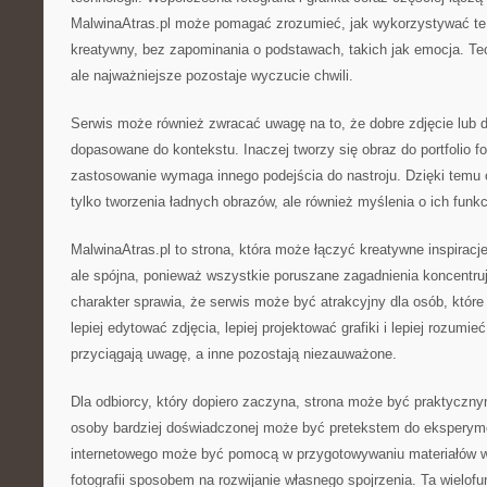
MalwinaAtras.pl może pomagać zrozumieć, jak wykorzystywać te
kreatywny, bez zapominania o podstawach, takich jak emocja. Tec
ale najważniejsze pozostaje wyczucie chwili.
Serwis może również zwracać uwagę na to, że dobre zdjęcie lub d
dopasowane do kontekstu. Inaczej tworzy się obraz do portfolio f
zastosowanie wymaga innego podejścia do nastroju. Dzięki temu 
tylko tworzenia ładnych obrazów, ale również myślenia o ich funkcj
MalwinaAtras.pl to strona, która może łączyć kreatywne inspiracje
ale spójna, ponieważ wszystkie poruszane zagadnienia koncentrują 
charakter sprawia, że serwis może być atrakcyjny dla osób, które 
lepiej edytować zdjęcia, lepiej projektować grafiki i lepiej rozumie
przyciągają uwagę, a inne pozostają niezauważone.
Dla odbiorcy, który dopiero zaczyna, strona może być praktyczn
osoby bardziej doświadczonej może być pretekstem do eksperym
internetowego może być pomocą w przygotowywaniu materiałów wi
fotografii sposobem na rozwijanie własnego spojrzenia. Ta wielof