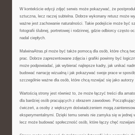
W kontekście edycji zdjęć serwis może pokazywać, że postprodu
sztuczna, lecz raczej subtelna. Dobrze wykonany retusz może w
ważne jest zachowanie naturalności. Takie podejście może być s
fotografii ślubnej, portretowej i rodzinnej, gdzie odbiorcy często 
nadal ciepłych.
MalwinaAtras.pl może być także pomocą dla osób, które chcą two
prac. Dobrze zaprezentowane zdjęcia i grafiki powinny być logic
może podpowiadać, jak wybierać najlepsze kadry, jak unikać nad
budować narrację wizualną i jak pokazywać swoje prace w sposó
szczególnie ważne dla osób, które chcą rozwijać się jako autorzy
Wartością strony jest również to, że może łączyć treści dla ama
dla bardziej osób pracujących z obrazem zawodowo. Początkujący 
ćwiczeń, a osoby z większym doświadczeniem mogą zainteresowa
eksperymentalnymi. Dzięki temu serwis nie zamyka się w jednej w
lecz może budować społeczność osób, które łączy chęć rozwijani