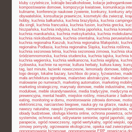
kluby czytelnicze
,
koktajle bezalkoholowe
,
kolacje jednogarnkowe
kompostowanie domowe
,
kompozycje kwiatowe
,
komunikacja inte
kulinarne
,
konferencje naukowe żywienie
,
konkursy
,
konkursy art
obywatelskie
,
konsultacje prawnicze
,
kosmetyki dla zwierząt
,
kra
hobby
,
kuchnia bałkańska
,
kuchnia brazylijska
,
kuchnia camping
dla singli
,
kuchnia francuska
,
kuchnia fusion
,
kuchnia grecka
,
kuc
hiszpańska
,
kuchnia indyjska
,
kuchnia japońska
,
kuchnia koreań
kuchnia marokańska
,
kuchnia meksykańska
,
kuchnia molekularn
kuchnia niskobudżetowa
,
kuchnia orientalna
,
kuchnia peruwiańsk
kuchnia regionalna Kaszub
,
kuchnia regionalna Małopolski
,
kuchni
regionalna Podlasia
,
kuchnia regionalna Śląska
,
kuchnia roślinna
,
kuchnia sezonowa letnia
,
kuchnia sezonowa zimowa
,
kuchnia sk
śródziemnomorska
,
kuchnia studencka
,
kuchnia tajska
,
kuchnia t
kuchnia węgierska
,
kuchnia wielkanocna
,
kuchnia wigilijna
,
kuchni
żydowska
,
kuchnie na wymiar
,
kultura herbaty
,
kultura kawy
,
kurs
tag
,
last minute
,
łazienki nowoczesne
,
lemoniady domowe
,
lobbyi
logo design
,
lokalne bazary
,
lunchbox do pracy
,
łyżwiarstwo
,
made
mała architektura ogrodowa
,
malarstwo abstrakcyjne
,
malarstwo o
malowanie po numerach
,
marketing automation
,
marketing mobiln
marketing strategiczny
,
marynaty domowe
,
meble industrialne
,
me
modułowe
,
meble skandynawskie
,
media tradycyjne
,
medycyna es
prewencyjna
,
mental health
,
miejskie rośliny
,
mieszkanie z balko
eating
,
monitoring w domu
,
monitorowanie zdrowia domowe
,
motio
elektroniczna
,
narciarstwo biegowe
,
nauka gry na gitarze
,
nauka gr
nawozy naturalne
,
nawyki żywieniowe
,
niemarnowanie jedzenia
,
n
obiady budżetowe
,
obsługa klienta online
,
ochrona powietrza
,
ochr
systemów
,
ochrona wód
,
odżywianie seniorów
,
ogród japoński
,
ogr
parapecie
,
ogród nowoczesny
,
ogród wertykalny
,
ogród wiejski
,
og
zimowy pomysły
,
ogrzewanie ekologiczne
,
opieka nad zwierzęta
oprogramowanie biznesowe
,
oprogramowanie ERP
,
organizacja 