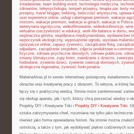
śniadaniowe
,
team building event
,
technologia medyczna
,
technol
zdrowotne
,
telepsychologia
,
tempeh przepisy
,
terapia par
,
testy 
przepisy
,
travel blogger
,
trekking
,
twórczość artystyczna
,
uprawa 
user experience online
,
usługi cateringowe premium
,
wakacje egz
morzem
,
wakacje premium
,
wakacje w górach
,
wakacje w Polsce
weterynaria egzotyczna
,
wideofilmowanie
,
wideokonferencje
,
wine
wirtualna rzeczywistość w edukacji
,
work-life balance w domu
,
wo
wspinaczka górska
,
współpraca międzynarodowa
,
wydawnictwo in
wypoczynek ekologiczny
,
wyposażenie ogrodu
,
wystawa malarsk
spożywcze online
,
zapasy żywności
,
zarządzanie flotą
,
zarządzan
odpadami
,
zarządzanie zespołem
,
zdjęcia produktowe e-commerc
fizyczne
,
zdrowie psychiczne dorosłych
,
zdrowie publiczne
,
zdrow
zmiany klimatyczne
,
zupy krem
,
zwiedzanie z dziećmi
,
zwierzęta
hodowlane
,
żywienie dzieci
,
żywienie zwierząt domowych
,
żywno
ekologiczna regionalna
,
żywność funkcjonalna
MalwinaAtras.pl to serwis internetowy poświęcony świadomemu ka
obrazów oraz kreatywnej pracy z obrazem. To witryna, w której f
łączy się z praktyczną wiedzą. Strona może zainteresować zarów
się obsługi aparatu, jak i tych, którzy chcą poszerzać wiedzę o o
Projekty DIY i Kreatywne Triki i
Projekty DIY i Kreatywne Triki
. G
sztuka zatrzymywania chwil, rozumiana nie tylko jako techniczne
również jako forma opowiadania historii. Na stronie można znaleź
ostrością, a także z tym, jak wydobywać piękno codziennych sce