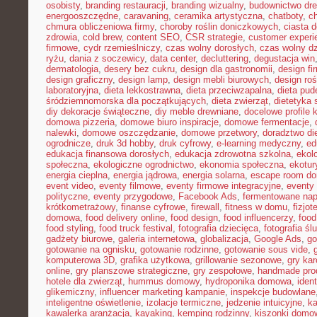
osobisty
,
branding restauracji
,
branding wizualny
,
budownictwo dr
energooszczędne
,
caravaning
,
ceramika artystyczna
,
chatboty
,
ch
chmura obliczeniowa firmy
,
choroby roślin doniczkowych
,
ciasta 
zdrowia
,
cold brew
,
content SEO
,
CSR strategie
,
customer experi
firmowe
,
cydr rzemieślniczy
,
czas wolny dorosłych
,
czas wolny dz
ryżu
,
dania z soczewicy
,
data center
,
decluttering
,
degustacja win
dermatologia
,
desery bez cukru
,
design dla gastronomii
,
design f
design graficzny
,
design lamp
,
design mebli biurowych
,
design roś
laboratoryjna
,
dieta lekkostrawna
,
dieta przeciwzapalna
,
dieta pud
śródziemnomorska dla początkujących
,
dieta zwierząt
,
dietetyka 
diy dekoracje świąteczne
,
diy meble drewniane
,
docelowe profile k
domowa pizzeria
,
domowe biuro inspiracje
,
domowe fermentacje
,
nalewki
,
domowe oszczędzanie
,
domowe przetwory
,
doradztwo di
ogrodnicze
,
druk 3d hobby
,
druk cyfrowy
,
e-learning medyczny
,
ed
edukacja finansowa dorosłych
,
edukacja zdrowotna szkolna
,
ekol
społeczna
,
ekologiczne ogrodnictwo
,
ekonomia społeczna
,
ekotur
energia cieplna
,
energia jądrowa
,
energia solarna
,
escape room d
event video
,
eventy filmowe
,
eventy firmowe integracyjne
,
eventy
polityczne
,
eventy przygodowe
,
Facebook Ads
,
fermentowane nap
krótkometrażowy
,
finanse cyfrowe
,
firewall
,
fitness w domu
,
fizjot
domowa
,
food delivery online
,
food design
,
food influencerzy
,
food
food styling
,
food truck festival
,
fotografia dziecięca
,
fotografia śl
gadżety biurowe
,
galeria internetowa
,
globalizacja
,
Google Ads
,
go
gotowanie na ognisku
,
gotowanie rodzinne
,
gotowanie sous vide
,
komputerowa 3D
,
grafika użytkowa
,
grillowanie sezonowe
,
gry kar
online
,
gry planszowe strategiczne
,
gry zespołowe
,
handmade pro
hotele dla zwierząt
,
hummus domowy
,
hydroponika domowa
,
iden
glikemiczny
,
influencer marketing kampanie
,
inspekcje budowlane
inteligentne oświetlenie
,
izolacje termiczne
,
jedzenie intuicyjne
,
k
kawalerka aranżacja
,
kayaking
,
kemping rodzinny
,
kiszonki domo