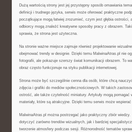
Dużą wartością strony jest jej przystępny sposób omawiania tem
definicji i trudnego języka, serwis może oferować praktyczne pod
początkujące mogą łatwiej zrozumieć, czym jest głębia ostrości,
odbiorcy mogą znaleźć kreatywne sposoby pracy z obrazem. Taki
sprawia, że strona jest użyteczna.
Na stronie ważne miejsce zajmuje również projektowanie wizualn
obejmować trendy w designie. Dzięki temu MalwinaAtras.pl nie og
fotografii, ale pokazuje szerszy świat komunikacji obrazem. To 
obraz często funkcjonuje na styku publikacji internetowej.
Strona może być szczególnie cenna dla osób, które chcą nauczyć
zdjęcia i grafiki do mediów społecznościowych. W takich zastosow
ostrość, ale także czytelność miniatury. Artykuły mogą pomagać 
materiały, które są atrakcyjne. Dzięki temu serwis może wspierać
MalwinaAtras.pl można postrzegać jako praktyczny zbiór wiedzy.
dotyczyć zarówno trendów wizualnych, jak i bardziej specjalistyc
tworzenie atmosfery podczas sesji. Różnorodność tematów sprawi