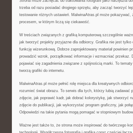
Strona może zachęcać do traktowania fotografii jako narzędzia d
trzeba od razu posiadać drogiego sprzętu, aby zacząć tworzyć le
testowanie różnych ustawień. MalwinaAtras.pl może pokazywać, że
procesem, w którym liczą się ciekawość.
W treściach związanych z grafiką komputerową szczególnie waż
jak tworzyć projekty przyjazne dla odbiorcy. Grafika nie jest tylko
funkcję wizerunkową. Dobrze zaprojektowany materiał powinien pr
prowadzić wzrok, porządkować informacje i wzmacniać przekaz. 
pojawiać się zagadnienia związane z spójnością marki. To tematy
tworzą grafiki do internetu.
MalwinaAtras.pl może pełnić rolę miejsca dla kreatywnych odbiorc
rozumieć świat obrazu. To serwis dla tych, którzy lubią zadawać p
zdjęcie, jak poprawić kadr, jak dobrać kolorystykę, jak stworzyć n
zdjęcie do publikacji, jak wykorzystać program graficzny, jak poł
Odpowiedzi na takie pytania mogą pomagać w stopniowym budowa
Ważne jest także to, że strona może inspirować do twórczego ko
technologii. Współczesna fotografia i grafika coraz częściej łączą