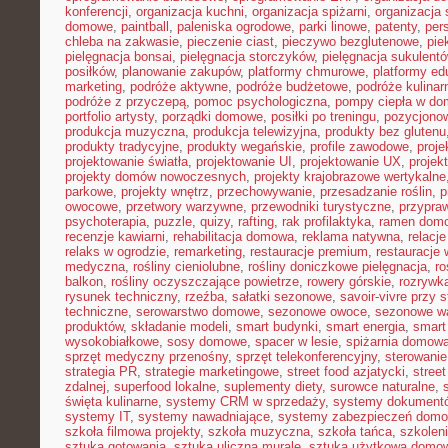
konferencji
,
organizacja kuchni
,
organizacja spiżarni
,
organizacja 
domowe
,
paintball
,
paleniska ogrodowe
,
parki linowe
,
patenty
,
per
chleba na zakwasie
,
pieczenie ciast
,
pieczywo bezglutenowe
,
pie
pielęgnacja bonsai
,
pielęgnacja storczyków
,
pielęgnacja sukulent
posiłków
,
planowanie zakupów
,
platformy chmurowe
,
platformy ed
marketing
,
podróże aktywne
,
podróże budżetowe
,
podróże kulinar
podróże z przyczepą
,
pomoc psychologiczna
,
pompy ciepła w do
portfolio artysty
,
porządki domowe
,
posiłki po treningu
,
pozycjonow
produkcja muzyczna
,
produkcja telewizyjna
,
produkty bez glutenu
produkty tradycyjne
,
produkty wegańskie
,
profile zawodowe
,
proje
projektowanie światła
,
projektowanie UI
,
projektowanie UX
,
projek
projekty domów nowoczesnych
,
projekty krajobrazowe wertykalne
parkowe
,
projekty wnętrz
,
przechowywanie
,
przesadzanie roślin
,
p
owocowe
,
przetwory warzywne
,
przewodniki turystyczne
,
przypra
psychoterapia
,
puzzle
,
quizy
,
rafting
,
rak profilaktyka
,
ramen dom
recenzje kawiarni
,
rehabilitacja domowa
,
reklama natywna
,
relacj
relaks w ogrodzie
,
remarketing
,
restauracje premium
,
restauracje
medyczna
,
rośliny cieniolubne
,
rośliny doniczkowe pielęgnacja
,
ro
balkon
,
rośliny oczyszczające powietrze
,
rowery górskie
,
rozrywk
rysunek techniczny
,
rzeźba
,
sałatki sezonowe
,
savoir-vivre przy s
techniczne
,
serowarstwo domowe
,
sezonowe owoce
,
sezonowe w
produktów
,
składanie modeli
,
smart budynki
,
smart energia
,
smart
wysokobiałkowe
,
sosy domowe
,
spacer w lesie
,
spiżarnia domow
sprzęt medyczny przenośny
,
sprzęt telekonferencyjny
,
sterowani
strategia PR
,
strategie marketingowe
,
street food azjatycki
,
stree
zdalnej
,
superfood lokalne
,
suplementy diety
,
surowce naturalne
,
święta kulinarne
,
systemy CRM w sprzedaży
,
systemy dokument
systemy IT
,
systemy nawadniające
,
systemy zabezpieczeń dom
szkoła filmowa projekty
,
szkoła muzyczna
,
szkoła tańca
,
szkoleni
sztuka gotowania
,
sztuka uliczna murale
,
sztuka użytkowa domo