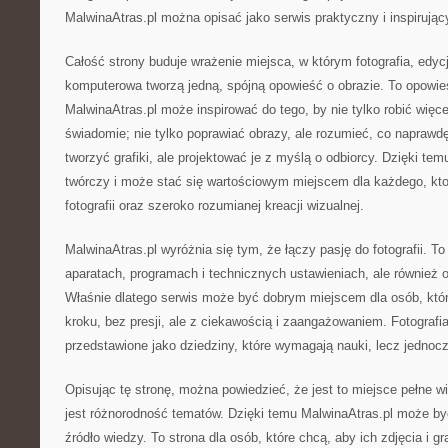
MalwinaAtras.pl można opisać jako serwis praktyczny i inspirując
Całość strony buduje wrażenie miejsca, w którym fotografia, edycj
komputerowa tworzą jedną, spójną opowieść o obrazie. To opowie
MalwinaAtras.pl może inspirować do tego, by nie tylko robić więcej 
świadomie; nie tylko poprawiać obrazy, ale rozumieć, co naprawd
tworzyć grafiki, ale projektować je z myślą o odbiorcy. Dzięki te
twórczy i może stać się wartościowym miejscem dla każdego, kto
fotografii oraz szeroko rozumianej kreacji wizualnej.
MalwinaAtras.pl wyróżnia się tym, że łączy pasję do fotografii. To 
aparatach, programach i technicznych ustawieniach, ale również o
Właśnie dlatego serwis może być dobrym miejscem dla osób, któr
kroku, bez presji, ale z ciekawością i zaangażowaniem. Fotografia 
przedstawione jako dziedziny, które wymagają nauki, lecz jednocz
Opisując tę stronę, można powiedzieć, że jest to miejsce pełne wiz
jest różnorodność tematów. Dzięki temu MalwinaAtras.pl może b
źródło wiedzy. To strona dla osób, które chcą, aby ich zdjęcia i gr