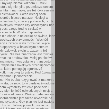
 umykają niemal każdemu. Dzięki
staje się nie tylko przemieszczaniem
unktami na mapie, ale też ćwiczeniem
i cierpliwości. Coraz więcej osób
podróże bliższe naturze. Noclegi w
odarstwach, spacery po lasach, jazda
lokalnych trasach czy odpoczynek nad
ą coś, czego trudno szukać w
h kurortach. W takim sposobie
 nie chodzi o ucieczkę od świata, lecz
 prostszych przyjemności. Wschód
any z brzegu rzeki może dać więcej
ień spędzony w hałaśliwym centrum
edy człowiek zwalnia, zaczyna też
zywać. Nie bez znaczenia jest również
ravel na środowisko. Mniej przelotów,
na miejsc, korzystanie z transportu
i wspieranie lokalnych przedsiębiorców
ia, które pomagają ograniczyć
kutki masowej turystyki. Podróżowanie
zyjemne i jednocześnie
lne. Nie trzeba rezygnować z marzeń o
wiata, by robić to w bardziej świadomy
sem wystarczy zmienić podejście i
czy się nie ilość odwiedzonych miejsc,
ść doświadczenia. Ważnym elementem
odróżowania jest także otwartość na
ane sytuacje. Gdy plan nie jest napięty
żliwości, łatwiej pozwolić sobie na
ość. Można zostać dłużej w miejscu,