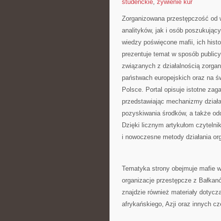
studenckie
,
żywienie kur
Zorganizowana przestępczość od w
analityków, jak i osób poszukując
wiedzy poświęcone mafii, ich hist
prezentuje temat w sposób publicy
związanych z działalnością zorga
państwach europejskich oraz na 
Polsce. Portal opisuje istotne za
przedstawiając mechanizmy działan
pozyskiwania środków, a także odd
Dzięki licznym artykułom czytelni
i nowoczesne metody działania org
Tematyka strony obejmuje mafie w
organizacje przestępcze z Bałkanó
znajdzie również materiały dotyc
afrykańskiego, Azji oraz innych cz