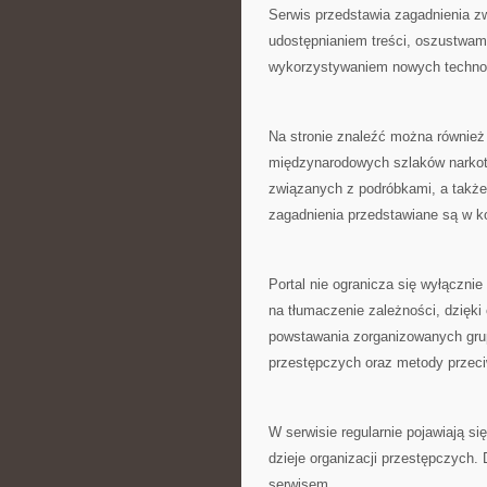
Serwis przedstawia zagadnienia z
udostępnianiem treści, oszustwam
wykorzystywaniem nowych technolo
Na stronie znaleźć można również
międzynarodowych szlaków narkoty
związanych z podróbkami, a także
zagadnienia przedstawiane są w k
Portal nie ogranicza się wyłączni
na tłumaczenie zależności, dzięki
powstawania zorganizowanych gru
przestępczych oraz metody przeci
W serwisie regularnie pojawiają si
dzieje organizacji przestępczych.
serwisem.