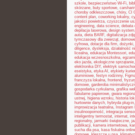
szkole
,
bezpieczeństwo Wi-Fi
,
bib
skórzane
,
buty sportowe
,
carshari
choroby odkleszczowe
,
chóry
,
CI 
content plan
,
coworking lokalny
,
cy
jakości powietrza
,
czyszczenie us
engineering
,
data science
,
debata 
depilacja laserowa
,
design system
auta
,
dieta BARF
,
digitalizacja zdj
tymczasowy dla zwierząt
,
domowe 
cyfrowa
,
dotacje dla firm
,
dożynki
diligence
,
dysleksja
,
działalność n
licealna
,
edukacja Montessori
,
edu
edukacja wczesnoszkolna
,
egzami
eko jazda
,
ekologiczne sprzątanie
elektronika DIY
,
elektryk samocho
eseistyka
,
etyka AI
,
etykiety kurie
aluminiowe
,
festyn rodzinny
,
Figm
franczyza lokalna
,
frontend
,
fryzu
domowe
,
garderoba minimalistycz
gospodarka cyrkularna
,
grafika we
fabularne papierowe
,
gwara region
ustnej
,
higiena wzroku
,
historia lo
hurtownie danych
,
hybryda plug-in
improwizacja teatralna
,
Instagram 
insulinooporność
,
integracja sens
inteligentny termostat
,
internat
,
int
regionalny
,
jarmarki świąteczne
,
j
publikacji
,
kamera internetowa
,
ka
sucha dla psa
,
kasa fiskalna onlin
domowe
,
kleszcze u psa
,
klimaty