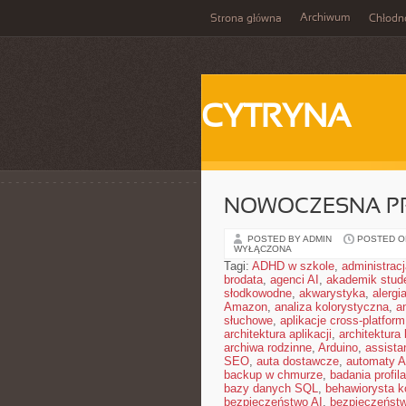
Archiwum
Strona główna
Chłodn
CYTRYNA
NOWOCZESNA P
POSTED BY ADMIN
POSTED ON 
WYŁĄCZONA
Tagi:
ADHD w szkole
,
administrac
brodata
,
agenci AI
,
akademik stud
słodkowodne
,
akwarystyka
,
alergi
Amazon
,
analiza kolorystyczna
,
a
słuchowe
,
aplikacje cross-platform
architektura aplikacji
,
architektura 
archiwa rodzinne
,
Arduino
,
assista
SEO
,
auta dostawcze
,
automaty A
backup w chmurze
,
badania profil
bazy danych SQL
,
behawiorysta k
bezpieczeństwo AI
,
bezpieczeństw