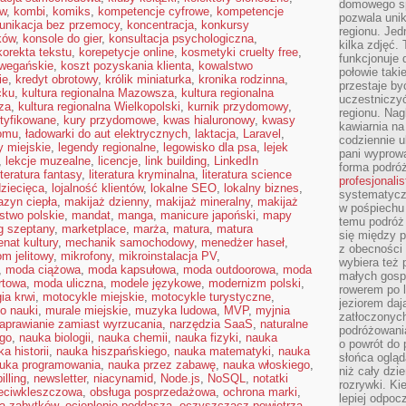
domowego sp
ów
,
kombi
,
komiks
,
kompetencje cyfrowe
,
kompetencje
pozwala uni
unikacja bez przemocy
,
koncentracja
,
konkursy
regionu. Jed
ków
,
konsole do gier
,
konsultacja psychologiczna
,
kilka zdjęć.
korekta tekstu
,
korepetycje online
,
kosmetyki cruelty free
,
funkcjonuje
wegańskie
,
koszt pozyskania klienta
,
kowalstwo
połowie taki
ie
,
kredyt obrotowy
,
królik miniaturka
,
kronika rodzinna
,
przestaje by
cku
,
kultura regionalna Mazowsza
,
kultura regionalna
uczestniczy
za
,
kultura regionalna Wielkopolski
,
kurnik przydomowy
,
regionu. Nag
rtyfikowane
,
kury przydomowe
,
kwas hialuronowy
,
kwasy
kawiarnia na
domu
,
ładowarki do aut elektrycznych
,
laktacja
,
Laravel
,
codziennie u
y miejskie
,
legendy regionalne
,
legowisko dla psa
,
lejek
pani wyprowa
,
lekcje muzealne
,
licencje
,
link building
,
LinkedIn
forma podróż
iteratura fantasy
,
literatura kryminalna
,
literatura science
profesjonali
dziecięca
,
lojalność klientów
,
lokalne SEO
,
lokalny biznes
,
systematyczn
zyn ciepła
,
makijaż dzienny
,
makijaż mineralny
,
makijaż
w pośpiechu
stwo polskie
,
mandat
,
manga
,
manicure japoński
,
mapy
temu podróż 
g szeptany
,
marketplace
,
marża
,
matura
,
matura
się między p
nat kultury
,
mechanik samochodowy
,
menedżer haseł
,
z obecności 
om jelitowy
,
mikrofony
,
mikroinstalacja PV
,
wybiera też 
,
moda ciążowa
,
moda kapsułowa
,
moda outdoorowa
,
moda
małych gosp
rtowa
,
moda uliczna
,
modele językowe
,
modernizm polski
,
rowerem po 
ia krwi
,
motocykle miejskie
,
motocykle turystyczne
,
jeziorem daj
o nauki
,
murale miejskie
,
muzyka ludowa
,
MVP
,
myjnia
zatłoczonyc
aprawianie zamiast wyrzucania
,
narzędzia SaaS
,
naturalne
podróżowania
ego
,
nauka biologii
,
nauka chemii
,
nauka fizyki
,
nauka
o powrót do
a historii
,
nauka hiszpańskiego
,
nauka matematyki
,
nauka
słońca ogląd
uka programowania
,
nauka przez zabawę
,
nauka włoskiego
,
niż cały dz
illing
,
newsletter
,
niacynamid
,
Node.js
,
NoSQL
,
notatki
rozrywki. Ki
zeciwkleszczowa
,
obsługa posprzedażowa
,
ochrona marki
,
lepiej odpoc
a zabytków
,
ocieplenie poddasza
,
oczyszczacz powietrza
,