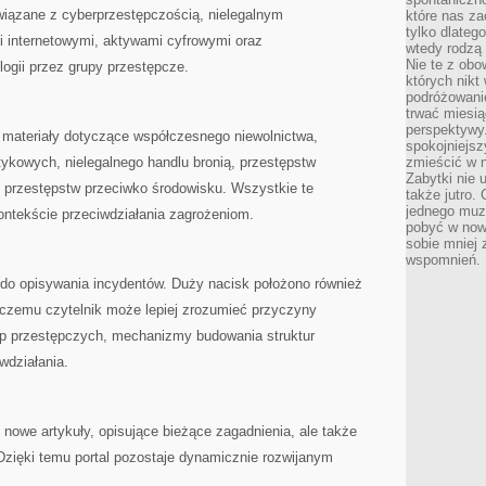
wiązane z cyberprzestępczością, nielegalnym
które nas za
tylko dlateg
i internetowymi, aktywami cyfrowymi oraz
wtedy rodzą 
Nie te z obo
gii przez grupy przestępcze.
których nikt
podróżowani
trwać miesią
perspektywy
 materiały dotyczące współczesnego niewolnictwa,
spokojniejszy
kowych, nielegalnego handlu bronią, przestępstw
zmieścić w n
Zabytki nie 
 przestępstw przeciwko środowisku. Wszystkie te
także jutro
jednego muze
ontekście przeciwdziałania zagrożeniom.
pobyć w now
sobie mniej
wspomnień.
e do opisywania incydentów. Duży nacisk położono również
 czemu czytelnik może lepiej zrozumieć przyczyny
p przestępczych, mechanizmy budowania struktur
wdziałania.
ę nowe artykuły, opisujące bieżące zagadnienia, ale także
 Dzięki temu portal pozostaje dynamicznie rozwijanym