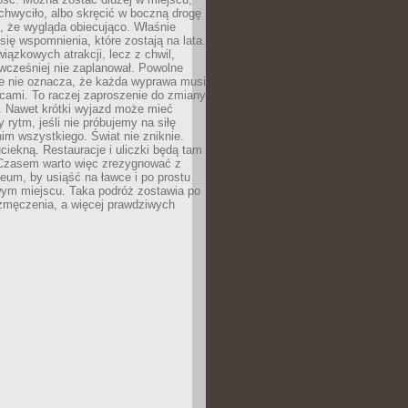
chwyciło, albo skręcić w boczną drogę
o, że wygląda obiecująco. Właśnie
się wspomnienia, które zostają na lata.
wiązkowych atrakcji, lecz z chwil,
 wcześniej nie zaplanował. Powolne
e nie oznacza, że każda wyprawa musi
cami. To raczej zaproszenie do zmiany
. Nawet krótki wyjazd może mieć
 rytm, jeśli nie próbujemy na siłę
im wszystkiego. Świat nie zniknie.
uciekną. Restauracje i uliczki będą tam
. Czasem warto więc zrezygnować z
um, by usiąść na ławce i po prostu
ym miejscu. Taka podróż zostawia po
 zmęczenia, a więcej prawdziwych