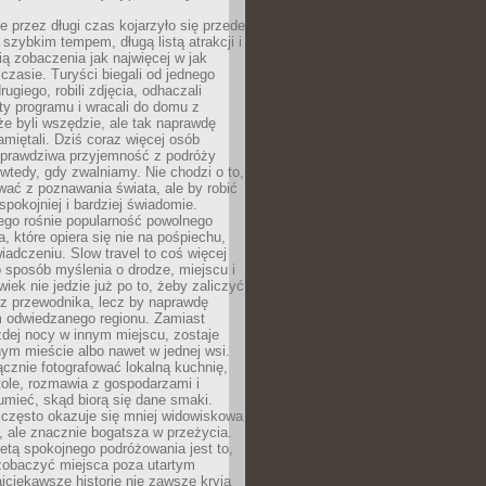
 przez długi czas kojarzyło się przede
szybkim tempem, długą listą atrakcji i
ą zobaczenia jak najwięcej w jak
czasie. Turyści biegali od jednego
ugiego, robili zdjęcia, odhaczali
ty programu i wracali do domu z
e byli wszędzie, ale tak naprawdę
amiętali. Dziś coraz więcej osób
 prawdziwa przyjemność z podróży
wtedy, gdy zwalniamy. Nie chodzi o to,
ać z poznawania świata, ale by robić
spokojniej i bardziej świadomie.
ego rośnie popularność powolnego
, które opiera się nie na pośpiechu,
iadczeniu. Slow travel to coś więcej
 sposób myślenia o drodze, miejscu i
wiek nie jedzie już po to, żeby zaliczyć
ji z przewodnika, lecz by naprawdę
m odwiedzanego regionu. Zamiast
dej nocy w innym miejscu, zostaje
nym mieście albo nawet w jednej wsi.
cznie fotografować lokalną kuchnię,
tole, rozmawia z gospodarzami i
umieć, skąd biorą się dane smaki.
 często okazuje się mniej widowiskowa
, ale znacznie bogatsza w przeżycia.
tą spokojnego podróżowania jest to,
zobaczyć miejsca poza utartym
jciekawsze historie nie zawsze kryją