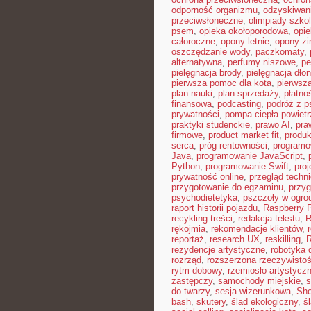
odporność organizmu
,
odzyskiwan
przeciwsłoneczne
,
olimpiady szko
psem
,
opieka okołoporodowa
,
opie
całoroczne
,
opony letnie
,
opony z
oszczędzanie wody
,
paczkomaty
,
alternatywna
,
perfumy niszowe
,
pe
pielęgnacja brody
,
pielęgnacja dłon
pierwsza pomoc dla kota
,
pierwsz
plan nauki
,
plan sprzedaży
,
płatno
finansowa
,
podcasting
,
podróż z 
prywatności
,
pompa ciepła powiet
praktyki studenckie
,
prawo AI
,
pra
firmowe
,
product market fit
,
produ
serca
,
próg rentowności
,
programo
Java
,
programowanie JavaScript
,
Python
,
programowanie Swift
,
proj
prywatność online
,
przegląd techn
przygotowanie do egzaminu
,
przyg
psychodietetyka
,
pszczoły w ogro
raport historii pojazdu
,
Raspberry P
recykling treści
,
redakcja tekstu
,
R
rękojmia
,
rekomendacje klientów
,
reportaż
,
research UX
,
reskilling
,
rezydencje artystyczne
,
robotyka d
rozrząd
,
rozszerzona rzeczywisto
rytm dobowy
,
rzemiosło artystycz
zastępczy
,
samochody miejskie
,
s
do twarzy
,
sesja wizerunkowa
,
Sho
bash
,
skutery
,
ślad ekologiczny
,
ś