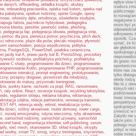
wpływ slow t
ie danych
,
offboarding
,
okładka książki
,
okulary
rzadsza zmia
lne
,
onboarding pracownika
,
opieka nad kotem
,
opieka nad
publicznego 
ka paliatywna
,
opiekun rodzinny
,
opinie Google
,
opony
to rozwiązan
imowe
,
orkiestry dęte
,
ortodoncja
,
oświetlenie studyjne
,
negatywne s
papuga falista
,
paznokcie hybrydowe
,
pedagogika
może być pr
rsona klienta
,
petsitter
,
pewność siebie
,
phishing
,
odpowiedzia
i
,
pielęgnacja łap
,
pielęgnacja obuwia
,
pielęgnacja stóp
,
odkrywaniu ś
a pomoc dla psa
,
pierwsza pomoc psychiczna
,
pitch deck
,
sposób. Cza
ści odroczone
,
plaże dla psów
,
plecaki miejskie
,
płynność
uznać, że li
psem samochodem
,
poezja współczesna
,
polityka
ale głęboko
rzna
,
PostgreSQL
,
PowerShell
,
powłoka ceramiczna
,
spokojnego p
wo jazdy kat A
,
prawo jazdy kat B
,
PrestaShop
,
procedury
nieprzewidzi
ktywność osobista
,
profilaktyka próchnicy
,
profilaktyka
do granic mo
wanie C sharp
,
programowanie dla dzieci
,
programowanie
spontaniczn
programowanie Kotlin
,
programowanie PHP
,
programowanie
które nas za
ektowanie interakcji
,
prompt engineering
,
prototypowanie
,
tylko dlateg
iczny
,
przepisy drogowe
,
przestrzeń dla młodzieży
,
wtedy rodzą 
otowanie do matury
,
przysmaki treningowe
,
Nie te z obo
dzie
,
punkty karne
,
rachunki za prąd
,
RAG
,
ransomware
,
których nikt
i
,
raty online
,
React
,
recenzje książek
,
recykling tekstyliów
,
podróżowani
edis
,
regulamin sklepu
,
reklama lokalna
,
reklamacje
,
trwać miesią
rekrutacja zdalna
,
relacje partnerskie
,
renowacja kamienic
,
perspektywy
REST API
,
retencja wody
,
retinol
,
rewitalizacja rynku
,
spokojniejszy
la dzieci
,
rośliny akwariowe
,
router domowy
,
rower cargo
,
zmieścić w n
ść
,
rozwój emocjonalny
,
rutyna wieczorna
,
ryby akwariowe
,
Zabytki nie 
ne
,
samochód rodzinny
,
samochód używany
,
samochód
także jutro
econd hand
,
segmentacja klientów
,
self-publishing
,
serum
jednego muze
pify
,
sieć mesh
,
skanowanie 3D
,
skład książki
,
skrypty
pobyć w now
lad wodny
,
smart TV
,
smog
,
smycz treningowa
,
snycerstwo
,
sobie mniej