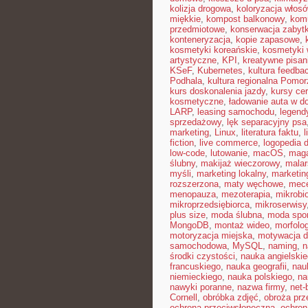
kolizja drogowa
,
koloryzacja włos
miękkie
,
kompost balkonowy
,
kom
przedmiotowe
,
konserwacja zabyt
konteneryzacja
,
kopie zapasowe
,
kosmetyki koreańskie
,
kosmetyki 
artystyczne
,
KPI
,
kreatywne pisan
KSeF
,
Kubernetes
,
kultura feedba
Podhala
,
kultura regionalna Pomor
kurs doskonalenia jazdy
,
kursy ce
kosmetyczne
,
ładowanie auta w 
LARP
,
leasing samochodu
,
legend
sprzedażowy
,
lęk separacyjny psa
marketing
,
Linux
,
literatura faktu
,
l
fiction
,
live commerce
,
logopedia 
low-code
,
lutowanie
,
macOS
,
maga
ślubny
,
makijaż wieczorowy
,
malar
myśli
,
marketing lokalny
,
marketin
rozszerzona
,
maty węchowe
,
mece
menopauza
,
mezoterapia
,
mikrobi
mikroprzedsiębiorca
,
mikroserwisy
plus size
,
moda ślubna
,
moda spo
MongoDB
,
montaż wideo
,
morfolog
motoryzacja miejska
,
motywacja d
samochodowa
,
MySQL
,
naming
,
n
środki czystości
,
nauka angielski
francuskiego
,
nauka geografii
,
nauk
niemieckiego
,
nauka polskiego
,
na
nawyki poranne
,
nazwa firmy
,
net-b
Cornell
,
obróbka zdjęć
,
obroża pr
ochrona przeciwsłoneczna
,
ochron