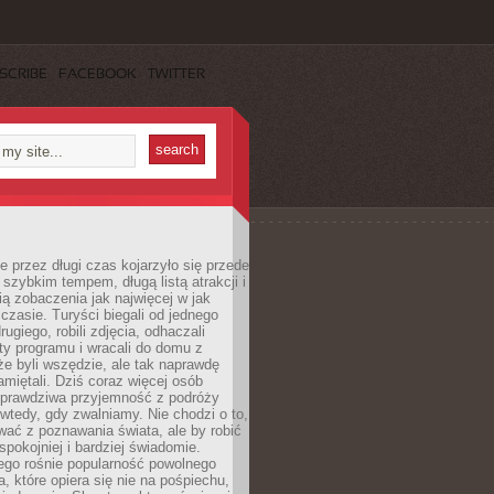
SCRIBE
FACEBOOK
TWITTER
 przez długi czas kojarzyło się przede
szybkim tempem, długą listą atrakcji i
ą zobaczenia jak najwięcej w jak
czasie. Turyści biegali od jednego
ugiego, robili zdjęcia, odhaczali
ty programu i wracali do domu z
e byli wszędzie, ale tak naprawdę
amiętali. Dziś coraz więcej osób
 prawdziwa przyjemność z podróży
wtedy, gdy zwalniamy. Nie chodzi o to,
ać z poznawania świata, ale by robić
spokojniej i bardziej świadomie.
ego rośnie popularność powolnego
, które opiera się nie na pośpiechu,