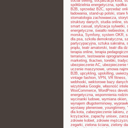
social selling
,
socjalizacja kota
,
so
spółdzielnia energetyczna
,
spółka 
B2B
,
sprzedaż B2C
,
sprzedaż onl
ładowania
,
stand-up polski
,
stare f
stomatologia zachowawcza
,
storyt
struktury danych
,
studia online
,
st
smart casual
,
stylizacja sylwetki
,
energetyczne
,
światło niebieskie
,
morska
,
Symfony
,
system OKR
,
s
dla psa
,
szkoła demokratyczna
,
s
partycypacyjna
,
sztuka sakralna
,
prądu
,
teatr amatorski
,
teatr dla dz
terapia online
,
terapia pedagogicz
terrarium
,
testowanie oprogramowa
marketing
,
tkactwo
,
torebki
,
tradyc
ubezpieczenie AC
,
ubezpieczenie
uczenie maszynowe
,
umowa najm
B2B
,
upcykling
,
upskilling
,
uwierzy
vintage fashion
,
VPN
,
VR fitness
,
webhooki
,
wektorowe bazy danych
wizytówka Google
,
własność intel
WooCommerce
,
WordPress devel
energetyczna
,
wspomnienia rodzi
wycinanki ludowe
,
wymiana okien
wynajem długoterminowy
,
wyprawk
wystawy plenerowe
,
youngtimery
,
dla kota
,
zabezpieczenie lakieru
,
z
krzyżackie
,
zapachy unisex
,
zarzą
zdrowie kobiet
,
zdrowie mężczyzn
zegarki
,
zielona ściana
,
zielony d