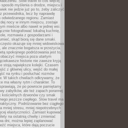
iadczeniu. Slow travel to coś więcej
 sposób myślenia o drodze, miejscu i
wiek nie jedzie już po to, żeby zaliczyć
ji z przewodnika, lecz by naprawdę
m odwiedzanego regionu. Zamiast
dej nocy w innym miejscu, zostaje
nym mieście albo nawet w jednej wsi.
cznie fotografować lokalną kuchnię,
tole, rozmawia z gospodarzami i
umieć, skąd biorą się dane smaki.
 często okazuje się mniej widowiskowa
, ale znacznie bogatsza w przeżycia.
tą spokojnego podróżowania jest to,
zobaczyć miejsca poza utartym
jciekawsze historie nie zawsze kryją
ie stoją największe kolejki. Czasem
jść z głównej ulicy, wejść do małej
iąść na rynku i posłuchać rozmów
. W takich chwilach odkrywamy, że
e ma własny rytm i charakter. To
sprawiają, że po powrocie pamiętamy
zwy zabytków, ale też zapach porannej
k kościelnych dzwonów czy smak
nego jeszcze ciepłego. Slow travel ma
raktyczny. Podróżowanie bez ciągłego
 mniej stresu, mniej niepotrzebnych
ęcej elastyczności. Zamiast kupować
ilety na ostatnią chwilę i zmieniać
wa dni, można lepiej zaplanować
leźć miejsca, które dają poczucie