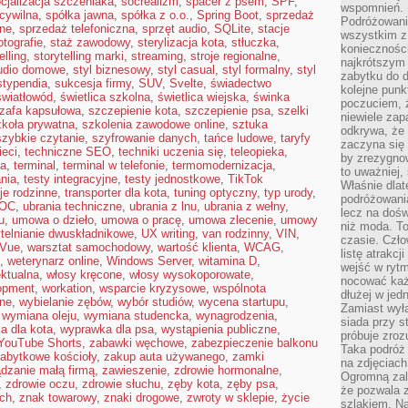
cjalizacja szczeniaka
,
socrealizm
,
spacer z psem
,
SPF
,
wspomnień.
cywilna
,
spółka jawna
,
spółka z o.o.
,
Spring Boot
,
sprzedaż
Podróżowanie
ine
,
sprzedaż telefoniczna
,
sprzęt audio
,
SQLite
,
stacje
wszystkim z 
otografie
,
staż zawodowy
,
sterylizacja kota
,
stłuczka
,
konieczności
elling
,
storytelling marki
,
streaming
,
stroje regionalne
,
najkrótszym 
udio domowe
,
styl biznesowy
,
styl casual
,
styl formalny
,
styl
zabytku do dr
stypendia
,
sukcesja firmy
,
SUV
,
Svelte
,
świadectwo
kolejne punk
światłowód
,
świetlica szkolna
,
świetlica wiejska
,
świnka
poczuciem, ż
zafa kapsułowa
,
szczepienie kota
,
szczepienie psa
,
szelki
niewiele zap
zkoła prywatna
,
szkolenia zawodowe online
,
sztuka
odkrywa, że
szybkie czytanie
,
szyfrowanie danych
,
tańce ludowe
,
taryfy
zaczyna się 
ieci
,
techniczne SEO
,
techniki uczenia się
,
teleopieka
,
by zrezygnow
na
,
terminal
,
terminal w telefonie
,
termomodernizacja
,
to uważniej, 
nia
,
testy integracyjne
,
testy jednostkowe
,
TikTok
Właśnie dlat
je rodzinne
,
transporter dla kota
,
tuning optyczny
,
typ urody
,
podróżowania
 OC
,
ubrania techniczne
,
ubrania z lnu
,
ubrania z wełny
,
lecz na dośw
u
,
umowa o dzieło
,
umowa o pracę
,
umowa zlecenie
,
umowy
niż moda. To
telnianie dwuskładnikowe
,
UX writing
,
van rodzinny
,
VIN
,
czasie. Czło
Vue
,
warsztat samochodowy
,
wartość klienta
,
WCAG
,
listę atrakc
,
weterynarz online
,
Windows Server
,
witamina D
,
wejść w ryt
ektualna
,
włosy kręcone
,
włosy wysokoporowate
,
nocować każ
opment
,
workation
,
wsparcie kryzysowe
,
wspólnota
dłużej w jed
nne
,
wybielanie zębów
,
wybór studiów
,
wycena startupu
,
Zamiast wyłą
,
wymiana oleju
,
wymiana studencka
,
wynagrodzenia
,
siada przy s
a dla kota
,
wyprawka dla psa
,
wystąpienia publiczne
,
próbuje zroz
YouTube Shorts
,
zabawki węchowe
,
zabezpieczenie balkonu
Taka podróż
abytkowe kościoły
,
zakup auta używanego
,
zamki
na zdjęciach
dzanie małą firmą
,
zawieszenie
,
zdrowie hormonalne
,
Ogromną zale
,
zdrowie oczu
,
zdrowie słuchu
,
zęby kota
,
zęby psa
,
że pozwala 
ach
,
znak towarowy
,
znaki drogowe
,
zwroty w sklepie
,
życie
szlakiem. Na