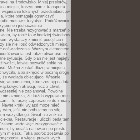
ravel na środowisko. Mniej przelotów,
na miejsc, korzystanie z transportu
i wspieranie lokalnych przedsiębiorców
ia, które pomagają ograniczyć
kutki masowej turystyki. Podróżowanie
zyjemne i jednocześnie
lne. Nie trzeba rezygnować z marzeń o
wiata, by robić to w bardziej świadomy
sem wystarczy zmienić podejście i
czy się nie ilość odwiedzonych miejsc,
ść doświadczenia. Ważnym elementem
odróżowania jest także otwartość na
ane sytuacje. Gdy plan nie jest napięty
żliwości, łatwiej pozwolić sobie na
ość. Można zostać dłużej w miejscu,
chwyciło, albo skręcić w boczną drogę
o, że wygląda obiecująco. Właśnie
się wspomnienia, które zostają na lata.
wiązkowych atrakcji, lecz z chwil,
 wcześniej nie zaplanował. Powolne
e nie oznacza, że każda wyprawa musi
cami. To raczej zaproszenie do zmiany
. Nawet krótki wyjazd może mieć
 rytm, jeśli nie próbujemy na siłę
im wszystkiego. Świat nie zniknie.
uciekną. Restauracje i uliczki będą tam
. Czasem warto więc zrezygnować z
um, by usiąść na ławce i po prostu
ym miejscu. Taka podróż zostawia po
 zmęczenia, a więcej prawdziwych