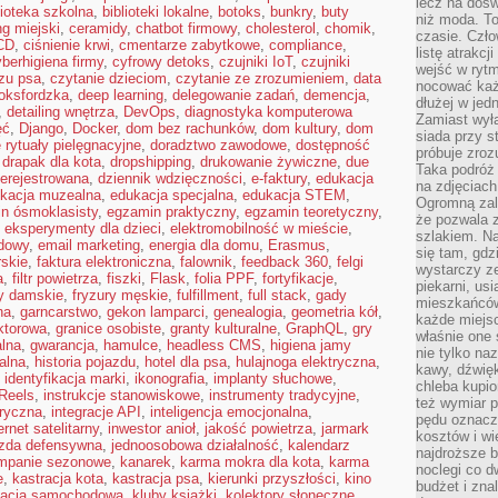
lecz na dośw
lioteka szkolna
,
biblioteki lokalne
,
botoks
,
bunkry
,
buty
niż moda. To
ng miejski
,
ceramidy
,
chatbot firmowy
,
cholesterol
,
chomik
,
czasie. Czło
CD
,
ciśnienie krwi
,
cmentarze zabytkowe
,
compliance
,
listę atrakc
berhigiena firmy
,
cyfrowy detoks
,
czujniki IoT
,
czujniki
wejść w ryt
zu psa
,
czytanie dzieciom
,
czytanie ze zrozumieniem
,
data
nocować każ
oksfordzka
,
deep learning
,
delegowanie zadań
,
demencja
,
dłużej w jed
,
detailing wnętrza
,
DevOps
,
diagnostyka komputerowa
Zamiast wyłą
ęć
,
Django
,
Docker
,
dom bez rachunków
,
dom kultury
,
dom
siada przy s
rytuały pielęgnacyjne
,
doradztwo zawodowe
,
dostępność
próbuje zroz
,
drapak dla kota
,
dropshipping
,
drukowanie żywiczne
,
due
Taka podróż
ierejestrowana
,
dziennik wdzięczności
,
e-faktury
,
edukacja
na zdjęciach
kacja muzealna
,
edukacja specjalna
,
edukacja STEM
,
Ogromną zale
n ósmoklasisty
,
egzamin praktyczny
,
egzamin teoretyczny
,
że pozwala 
,
eksperymenty dla dzieci
,
elektromobilność w mieście
,
szlakiem. Na
dowy
,
email marketing
,
energia dla domu
,
Erasmus
,
się tam, gdz
rskie
,
faktura elektroniczna
,
falownik
,
feedback 360
,
felgi
wystarczy ze
a
,
filtr powietrza
,
fiszki
,
Flask
,
folia PPF
,
fortyfikacje
,
piekarni, us
ry damskie
,
fryzury męskie
,
fulfillment
,
full stack
,
gady
mieszkańców
na
,
garncarstwo
,
gekon lamparci
,
genealogia
,
geometria kół
,
każde miejsc
ktorowa
,
granice osobiste
,
granty kulturalne
,
GraphQL
,
gry
właśnie one 
alna
,
gwarancja
,
hamulce
,
headless CMS
,
higiena jamy
nie tylko na
kalna
,
historia pojazdu
,
hotel dla psa
,
hulajnoga elektryczna
,
kawy, dźwię
,
identyfikacja marki
,
ikonografia
,
implanty słuchowe
,
chleba kupio
Reels
,
instrukcje stanowiskowe
,
instrumenty tradycyjne
,
też wymiar p
oryczna
,
integracje API
,
inteligencja emocjonalna
,
pędu oznacza
ernet satelitarny
,
inwestor anioł
,
jakość powietrza
,
jarmark
kosztów i wi
azda defensywna
,
jednoosobowa działalność
,
kalendarz
najdroższe b
mpanie sezonowe
,
kanarek
,
karma mokra dla kota
,
karma
noclegi co d
e
,
kastracja kota
,
kastracja psa
,
kierunki przyszłości
,
kino
budżet i zna
zacja samochodowa
,
kluby książki
,
kolektory słoneczne
,