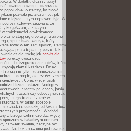
okoju. W dodatku dłuższy pobyt
knąć powierzchownego poznawania
no popołudnie wystarczy, by zrobić
 Tydzień pozwala już zrozumieć, jak
 dane miejsce i czym naprawdę żyje. W
ej podróży człowiek zauważa, że
ć tylko gościem, a zaczyna
ć w codzienności odwiedzanego
le ważne stają się drobiazgi: ulubiona
 rogu, sprzedawca warzyw, który
kłada towar w ten sam sposób, starsza
dzająca psa o tej samej porze. Taka
owania działa trochę jak
serwis dla
stów
bo uczy uważności,
ości i dostrzegania szczegółów, które
 umykają niemal każdemu. Dzięki
staje się nie tylko przemieszczaniem
unktami na mapie, ale też ćwiczeniem
i cierpliwości. Coraz więcej osób
podróże bliższe naturze. Noclegi w
odarstwach, spacery po lasach, jazda
lokalnych trasach czy odpoczynek nad
ą coś, czego trudno szukać w
h kurortach. W takim sposobie
 nie chodzi o ucieczkę od świata, lecz
 prostszych przyjemności. Wschód
any z brzegu rzeki może dać więcej
ień spędzony w hałaśliwym centrum
edy człowiek zwalnia, zaczyna też
zywać. Nie bez znaczenia jest również