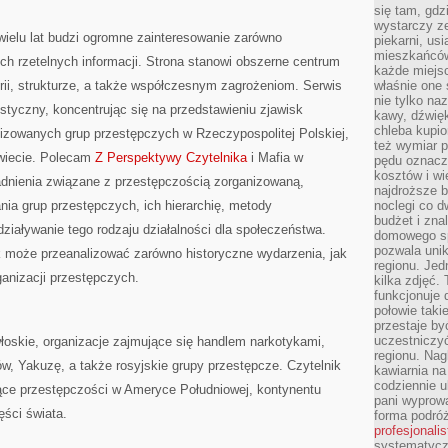
się tam, gdz
wystarczy ze
ielu lat budzi ogromne zainteresowanie zarówno
piekarni, us
mieszkańców
ych rzetelnych informacji. Strona stanowi obszerne centrum
każde miejsc
orii, strukturze, a także współczesnym zagrożeniom. Serwis
właśnie one 
nie tylko na
styczny, koncentrując się na przedstawieniu zjawisk
kawy, dźwię
chleba kupio
nizowanych grup przestępczych w Rzeczypospolitej Polskiej,
też wymiar p
świecie. Polecam
Z Perspektywy Czytelnika
i Mafia w
pędu oznacza
kosztów i wi
gadnienia związane z przestępczością zorganizowaną,
najdroższe b
ia grup przestępczych, ich hierarchię, metody
noclegi co d
budżet i zna
ziaływanie tego rodzaju działalności dla społeczeństwa.
domowego sp
pozwala uni
k może przeanalizować zarówno historyczne wydarzenia, jak
regionu. Jed
anizacji przestępczych.
kilka zdjęć.
funkcjonuje
połowie taki
przestaje by
uczestniczy
łoskie, organizacje zajmujące się handlem narkotykami,
regionu. Nag
w, Yakuzę, a także rosyjskie grupy przestępcze. Czytelnik
kawiarnia na
codziennie u
zące przestępczości w Ameryce Południowej, kontynentu
pani wyprowa
ęści świata.
forma podróż
profesjonali
systematyczn