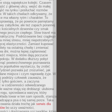
ie stoją największe kolejki. Czasem
jść z głównej ulicy, wejść do małej
iąść na rynku i posłuchać rozmów
. W takich chwilach odkrywamy, że
e ma własny rytm i charakter. To
sprawiają, że po powrocie pamiętamy
zwy zabytków, ale też zapach porannej
k kościelnych dzwonów czy smak
nego jeszcze ciepłego. Slow travel ma
raktyczny. Podróżowanie bez ciągłego
 mniej stresu, mniej niepotrzebnych
ęcej elastyczności. Zamiast kupować
ilety na ostatnią chwilę i zmieniać
wa dni, można lepiej zaplanować
leźć miejsca, które dają poczucie
okoju. W dodatku dłuższy pobyt
knąć powierzchownego poznawania
no popołudnie wystarczy, by zrobić
 Tydzień pozwala już zrozumieć, jak
 dane miejsce i czym naprawdę żyje. W
ej podróży człowiek zauważa, że
ć tylko gościem, a zaczyna
ć w codzienności odwiedzanego
le ważne stają się drobiazgi: ulubiona
 rogu, sprzedawca warzyw, który
kłada towar w ten sam sposób, starsza
dzająca psa o tej samej porze. Taka
owania działa trochę jak
serwis dla
stów
bo uczy uważności,
ości i dostrzegania szczegółów, które