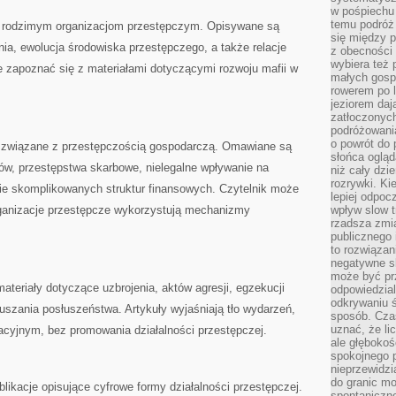
w pośpiechu
temu podróż 
 rodzimym organizacjom przestępczym. Opisywane są
się między p
ia, ewolucja środowiska przestępczego, a także relacje
z obecności 
wybiera też 
 zapoznać się z materiałami dotyczącymi rozwoju mafii w
małych gosp
rowerem po 
jeziorem daj
zatłoczonyc
podróżowania
o powrót do
a związane z przestępczością gospodarczą. Omawiane są
słońca ogląd
ów, przestępstwa skarbowe, nielegalne wpływanie na
niż cały dz
rozrywki. Ki
nie skomplikowanych struktur finansowych. Czytelnik może
lepiej odpoc
organizacje przestępcze wykorzystują mechanizmy
wpływ slow t
rzadsza zmia
publicznego 
to rozwiązan
negatywne s
może być pr
materiały dotyczące uzbrojenia, aktów agresji, egzekucji
odpowiedzia
odkrywaniu ś
szania posłuszeństwa. Artykuły wyjaśniają tło wydarzeń,
sposób. Cza
uznać, że li
acyjnym, bez promowania działalności przestępczej.
ale głęboko
spokojnego p
nieprzewidzi
do granic mo
likacje opisujące cyfrowe formy działalności przestępczej.
spontaniczn